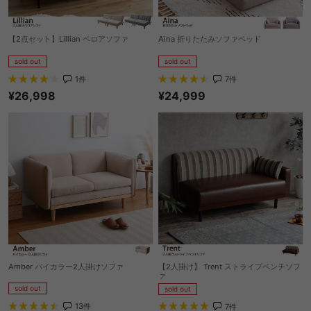
【2点セット】Lillian ベロアソファ
Aina 折りたたみソファベッド
sold out
sold out
1
件
7
件
¥26,998
¥24,999
Amber バイカラー2人掛けソファ
【2人掛け】 Trent ストライプベンチソフ
ァ
sold out
sold out
13
件
7
件