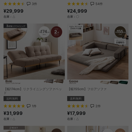
3
件
54
件
¥29,999
¥24,999
在庫：△
在庫：〇
【幅174cm】リクライニングソファベッ
【幅155cm】フロアソファ
ド
送料無料
送料無料
2
件
1
件
¥17,999
¥31,999
在庫：△
在庫：△