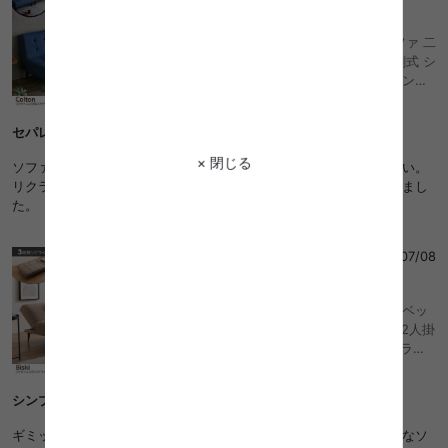
4
ソファベッド ソファーベッド 2人掛けソファ 二
人掛けソファ ソファ ソファー ベッド 分割式 シ
ングル 一人暮らし コンパクト リクライニング
韓国 インテリア 布 デニム PVCブラック おしゃ
れ 北欧 シンプル 在宅 おしゃれ おすすめ 安い
セパレートで模様替えもしやすい
× 閉じる
ソファが分割できて模様替えをしたくなった時にすぐできるのがいい。
リクライニングでベッドにもできるので、ソファにいる時間が増えまし
た。
T.E
さん
2026/07/08
5
Biski ビスキ 幅174 ソファベッド ソファーベッ
ド ソファ ベッド おしゃれ おすすめ 安い 2人掛
け 2P 2.5人掛け 3人掛け 1P 1人掛け リクライ
ニング セパレート カウチソファ 一人暮らし 6
畳 7畳 ファミリー 来客 ゲストハウス フロア ロ
シンプルで可愛いソファベッド！
ー 黒脚 組立簡単
ギミックが多いソファベッドは存在感がありすぎるので、シンプルなソ