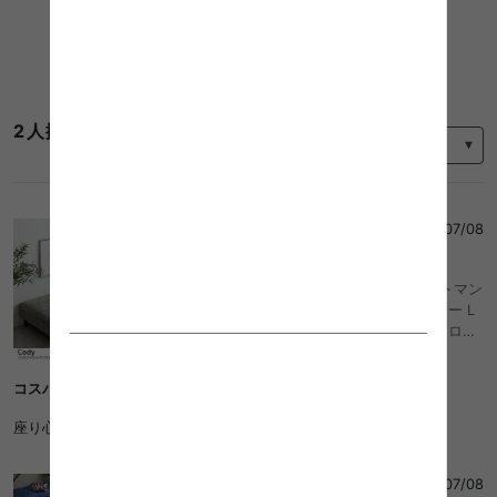
コーディネートをもっと見る
並び替え
2人掛け ソファベッドのレビュー
NAO
さん
2026/07/08
4
幅178 カウチ ワイドサイズ 2人掛け オットマン
2点セット USB コンセント付き 2P コーナー L
字型 l字 エル ごろ寝 ソファベッド ロー フロア
ソファー 1人暮らし 1R 1LDK レイアウト自由 組
み換え ファブリック PVC 高級感 耐水性 耐久性
コスパよし◎
リラックス くつろぎ ロボット掃除機 組立簡単
背面キレイ おしゃれ おすすめ 安い
座り心地も大きさもちょうど良くて便利。
イチ
さん
2026/07/08