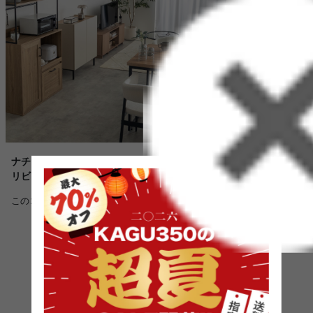
ナチュラルな素材感と直線的なフォルムで整える、モダン
夜が心
リビングダイニング空間
このコ
このコーディネートを詳しく見る >