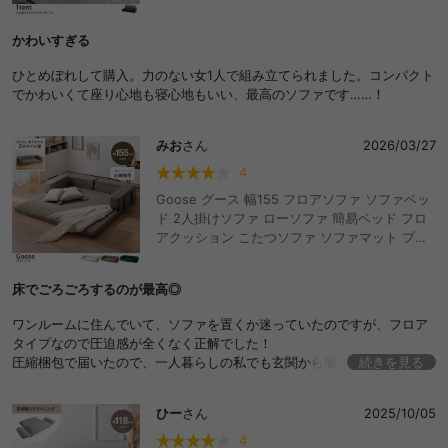
かわいすぎる
ひとめぼれして購入。力のない女1人で組み立てられました。コンパクト
でかわいくて座り心地も寝心地もいい、最高のソファです……！
みお
さん
2026/03/27
4
Goose グース 幅155 フロアソファ ソファベッ
ド 2人掛けソファ ローソファ 簡易ベッド フロ
アクッション こたつソファ ソファマット プレ
イマット カウチソファ おしゃれ おすすめ 安い
圧縮 2way 折りたたみ コンパクト アームレス
床でごろごろするのが最高◎
ト 背もたれ 組み換え 自由 2人掛け ファミリー
家族 子供 キッズ 一人暮らし ウレタン コーデユ
ワンルームに住んでいて、ソファを置くか迷っていたのですが、フロア
ロイ フロア カウチ セパレート ごろ寝 座面低い
タイプなので圧迫感が全くなく正解でした！
ゆったり 重ねる 2Psofa 搬入簡単 ワンルーム
圧縮梱包で届いたので、一人暮らしの私でも玄関から搬入できたのも助
続きを見る
来客 お昼寝
かりました！
ひー
さん
2025/10/05
4