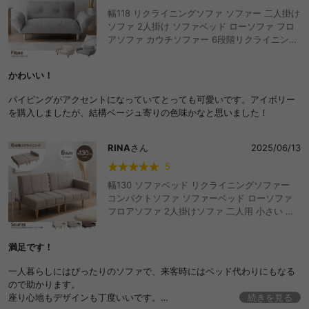
幅118 リクライニングソファ ソファー 二人掛け
ソファ 2人掛け ソファベッド ローソファ フロ
アソファ カウチソファー 6段階リクライニング
ファブリック パイピング 肘付き 肘リクライニ
ング ロータイプ 角度調整 ごろ寝 寝転べる 可愛
かわいい！
い かわいい 脚付き コンパクト 小さい 小さめ 1
人暮らし ワンルーム 一人掛けソファ 1人掛け
パイピングがアクセントになっていてとっても可愛いです。アイボリー
一人用 デザイナーズ 白脚 黒脚 リビング こたつ
を購入しましたが、結構ベージュ寄りの色味かなと思いました！
ソファーベッド おしゃれ おすすめ 安い
RINA
さん
2025/06/13
5
幅130 ソファベッド リクライニングソファー
コンパクトソファ ソファーベッド ローソファ
フロアソファ 2人掛けソファ 二人用 小さい 小
さめ セパレート 一人暮らし ひとり暮らし スモ
ールシングル ベッドになるソファ 寝れる ごろ
満足です！
寝 6段階 カウチ アームレスト 肘掛け こたつソ
ファ おしゃれ おすすめ 安い
一人暮らしにはぴったりのソファで、来客時にはベッド代わりにもなる
ので助かります。
座り心地もデザインも丁度いいです。
続きを見る