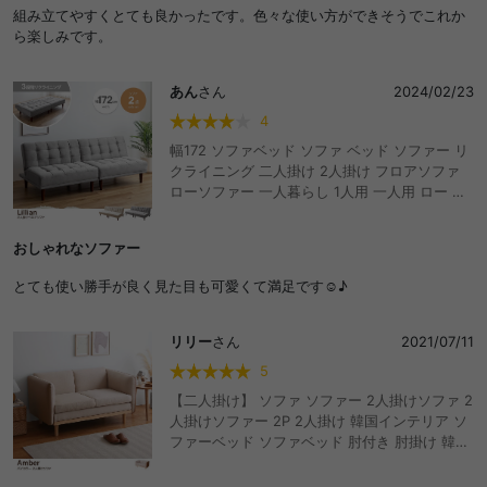
組み立てやすくとても良かったです。色々な使い方ができそうでこれか
ら楽しみです。
あん
さん
2024/02/23
4
幅172 ソファベッド ソファ ベッド ソファー リ
クライニング 二人掛け 2人掛け フロアソファ
ローソファー 一人暮らし 1人用 一人用 ロー ベ
ッドになるソファ 寝れる 兼用 簡易 小さめ コン
パクト カウチ くつろぎ リラックス ふたりがけ
おしゃれなソファー
リビング ダイニング ワンルーム おしゃれ おす
すめ 安い
とても使い勝手が良く見た目も可愛くて満足です☺︎♪
リリー
さん
2021/07/11
5
【二人掛け】 ソファ ソファー 2人掛けソファ 2
人掛けソファー 2P 2人掛け 韓国インテリア ソ
ファーベッド ソファベッド 肘付き 肘掛け 韓国
インテリア ローソファー コンパクト コンパク
トソファー 省スペース 合皮 レザー 天然木 おし