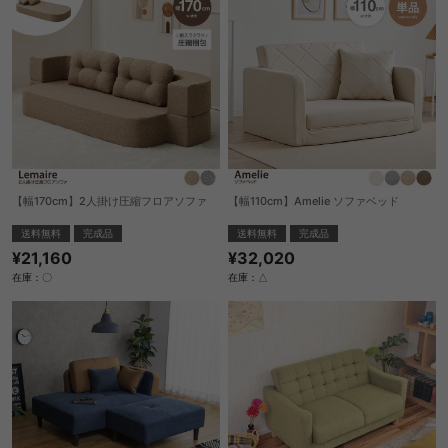
【幅170cm】2人掛け圧縮フロアソファ
【幅110cm】Amelie ソファベッド
送料無料
完成品
送料無料
完成品
¥21,160
¥32,020
在庫：〇
在庫：△