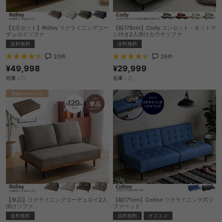
【2点セット】Ridley リクライニングコー
【幅178cm】Cody コンセント・オットマ
デュロイソファ
ン付き2人掛けカウチソファ
送料無料
送料無料
20
件
26
件
¥49,998
¥29,999
在庫：〇
在庫：△
【単品】リクライニングコーデュロイ2人
【幅171cm】Colton リクライニング式ソ
掛けソファ
ファベッド
送料無料
送料無料
オススメ