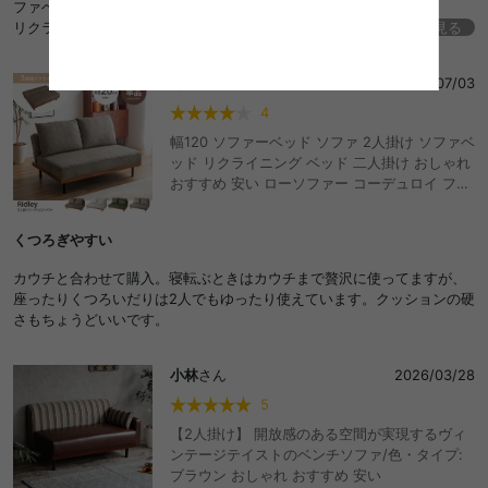
ファベッドを探していました。
リクライニングを倒せばすぐ寝っ転がれて便利です！
続きを見る
椅子も分かれているので、母や友人が来た時に重宝しています。
その
さん
2026/07/03
4
幅120 ソファーベッド ソファ 2人掛け ソファベ
ッド リクライニング ベッド 二人掛け おしゃれ
おすすめ 安い ローソファー コーデュロイ フロ
アソファ 脚付き アームレス ひじ掛けなし コン
パクト ワンルーム 省スペース 3段階 折りたた
くつろぎやすい
み 寝れる ごろ寝
カウチと合わせて購入。寝転ぶときはカウチまで贅沢に使ってますが、
座ったりくつろいだりは2人でもゆったり使えています。クッションの硬
さもちょうどいいです。
小林
さん
2026/03/28
5
【2人掛け】 開放感のある空間が実現するヴィ
ンテージテイストのベンチソファ/色・タイプ:
ブラウン おしゃれ おすすめ 安い