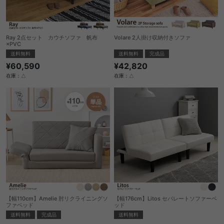
Ray 2点セット カウチソファ 帆布
Volare 2人掛け収納付きソファ
×PVC
送料無料
完成品
送料無料
¥42,820
¥60,590
在庫：△
在庫：△
【幅110cm】Amelie 肘リクライニングソ
【幅176cm】Litos セパレートソファーベ
ファベッド
ッド
送料無料
完成品
送料無料