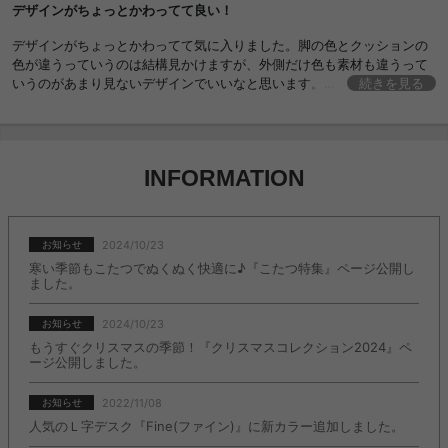
デザインがちょっとかわってて良い！
ゃれ おすすめ 安い
デザインがちょっとかわってて気に入りました。脚の色とクッションの
色が違うっていうのは結構見かけますが、外側だけ色も素材も違うって
いうのがあまり見ないデザインでいいなと思います。
続きを見る
脚は脚で木でできているので、素材の違いがアクセントに。かといって
奇抜でもなく、長く使っていても飽きがこない雰囲気がいいですね。
しっかりとした座り心地で良いと思います。
INFORMATION
2024/10/23
お知らせ
寒い季節もこたつでぬくぬく快適に♪『こたつ特集』ページ公開し
ました。
2024/10/23
お知らせ
もうすぐクリスマスの季節！『クリスマスコレクション2024』ペ
ージ公開しました。
2022/11/08
お知らせ
人気のＬ字デスク『Fine(ファイン)』に新カラー追加しました。