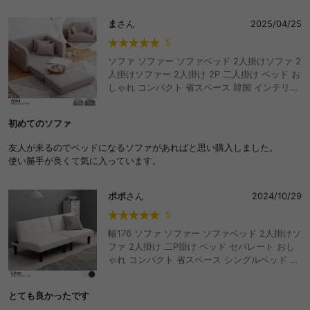
良いソファに出会えてよかったです！
ま
さん
2025/04/25
5
ソファ ソファー ソファベッド 2人掛けソファ 2
人掛けソファー 2人掛け 2P 二人掛け ベッド お
しゃれ コンパクト 省スペース 韓国 インテリア
I字 カウチソファー フロアクッション ロータイ
プ ローソファ ローソファー 折りたたみ I字型
初めてのソファ
カウチソファ おしゃれ おすすめ 安い
友人が来るのでベッドになるソファがあればと思い購入しました。
使い勝手が良くて気に入っています。
ポポ
さん
2024/10/29
5
幅176 ソファ ソファー ソファベッド 2人掛けソ
ファ 2人掛け 二P掛け ベッド セパレート おし
ゃれ コンパクト 省スペース シングルベッド シ
ングル sofa 折り畳み リクライニング ローソフ
ァ ローベッド
とても良かったです