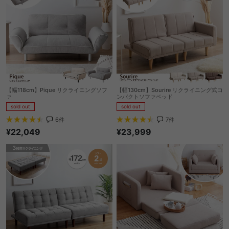
【幅118cm】Pique リクライニングソフ
【幅130cm】Sourire リクライニング式コ
ァ
ンパクトソファベッド
sold out
sold out
6
件
7
件
¥22,049
¥23,999