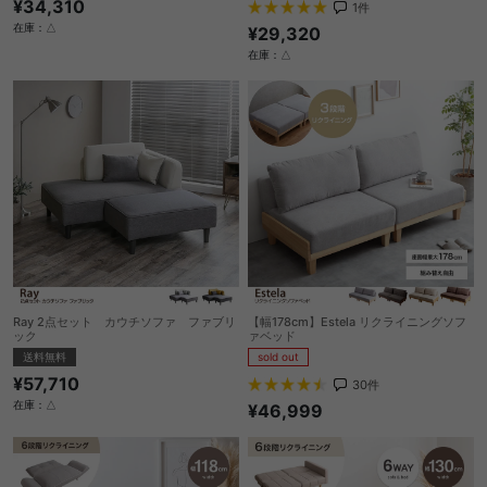
¥34,310
1
件
在庫：△
¥29,320
在庫：△
Ray 2点セット カウチソファ ファブリ
【幅178cm】Estela リクライニングソフ
ック
ァベッド
送料無料
sold out
¥57,710
30
件
在庫：△
¥46,999