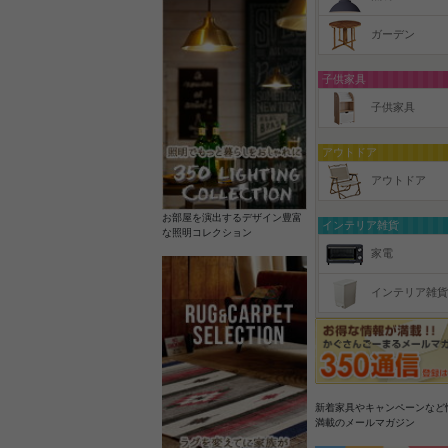
ガーデン
子供家具
子供家具
アウトドア
アウトドア
お部屋を演出するデザイン豊富
インテリア雑貨
な照明コレクション
家電
インテリア雑貨
新着家具やキャンペーンなど
満載のメールマガジン