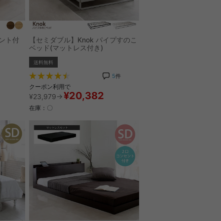
セント付
【セミダブル】Knok パイプすのこ
ベッド(マットレス付き)
送料無料
5
件
クーポン利用で
¥20,382
¥23,979→
在庫：〇