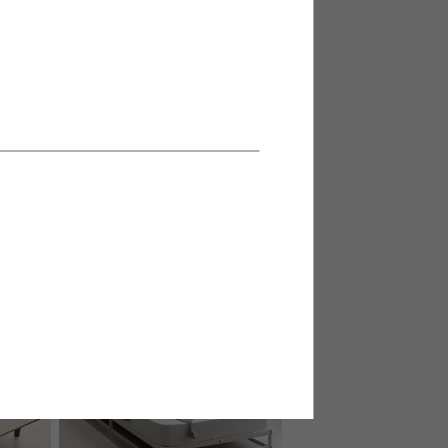
140cm
【セミダブル】Yuseong 幅140cm
ンネルマ
幅広すのこローベッド ヘッドボ
ードタイプ(ボンネルマットレス付
送料無料
オススメ
き)
1
件
1
件
クーポン利用で
¥30,582
¥35,979→
在庫：△