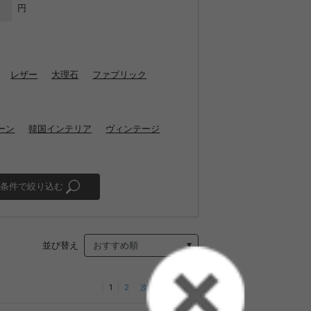
円
レザー
大理石
ファブリック
ーン
韓国インテリア
ヴィンテージ
条件で絞り込む
並び替え
1
2
次へ
最後へ