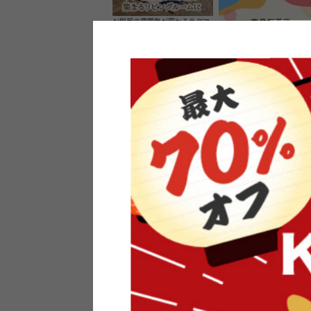
お部屋の雰囲気が変わるラグマ
ット＆カーペット
家具のレビューを書くと10%O
ーポンプレゼント
素材の良さを活かしたウッドソ
ケットのペンダントライト
インフォメーション
よくあるご質問
送料・お支払い
オフィスやモデルハウスなど
返品・交換