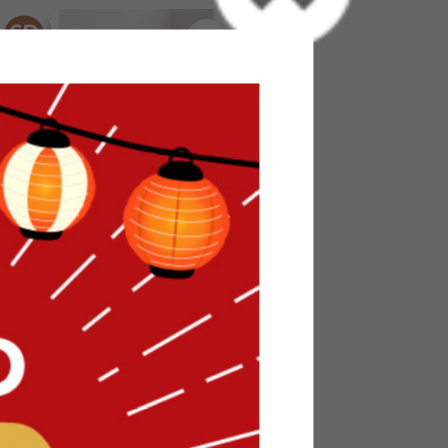
納付きベッ
【セミダブル】Slib すのこローベ
ッド
送料無料
52
件
4
件
¥12,999〜
9〜
在庫：△