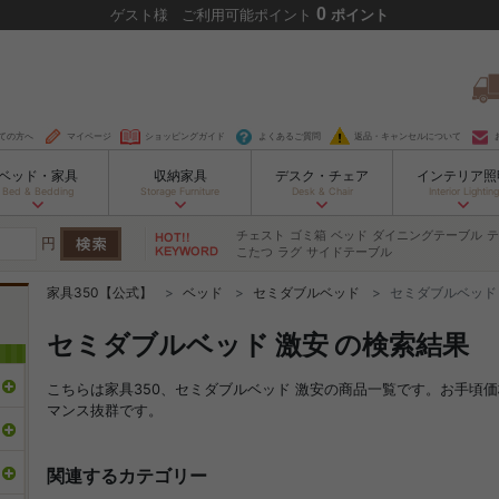
0
ゲスト
様
ご利用可能ポイント
ポイント
ての方へ
マイページ
ショッピングガイド
よくあるご質問
返品・キャンセルについて
ベッド・家具
収納家具
デスク・チェア
インテリア照
Bed & Bedding
Storage Furniture
Desk & Chair
Interior Lighting
チェスト
ゴミ箱
ベッド
ダイニングテーブル
テ
円
こたつ
ラグ
サイドテーブル
家具350【公式】
ベッド
セミダブルベッド
セミダブルベッド
セミダブルベッド 激安 の検索結果
こちらは家具350、セミダブルベッド 激安の商品一覧です。お手頃
マンス抜群です。
関連するカテゴリー