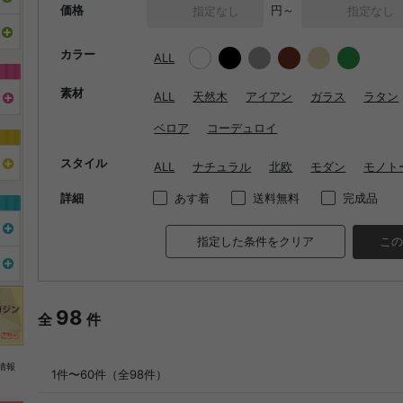
価格
円～
カラー
ALL
素材
ALL
天然木
アイアン
ガラス
ラタン
ベロア
コーデュロイ
スタイル
ALL
ナチュラル
北欧
モダン
モノト
詳細
あす着
送料無料
完成品
指定した条件をクリア
この
98
全
件
情報
1件〜60件（全98件）