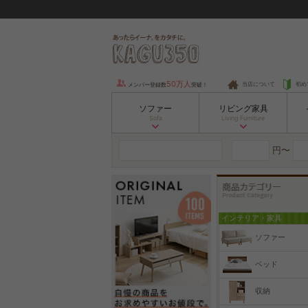
50万人
当店について
初め
メンバー登録数
突破！
ソファー
リビング家具
Sofa
Living Furniture
円〜
インテリア・家具
ソファー
ベッド
収納