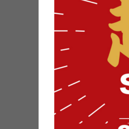
テリアにお悩みの法人のお客
ポイントシステムとは
特定商取引法について
メーカー様へのご案内
メディアへのリース
サイトマップ
お役立ち情報
どうする？不要家具！
家具お部屋に入る？
コーデテクニック
インテリア用語辞典
素材用語辞典
営業日カレンダー
2026年 8月
日
月
火
水
木
金
土