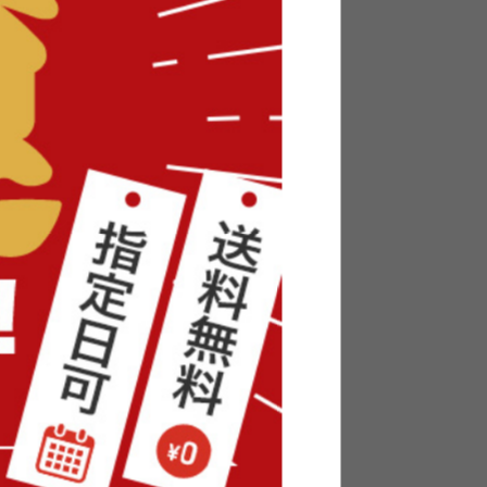
140cm
【セミダブル】Yuseong 幅140cm
幅広すのこローベッド ヘッドボ
ードタイプ
送料無料
オススメ
6
件
6
件
クーポン利用で
〜
¥20,824〜
¥24,499〜→
在庫：△