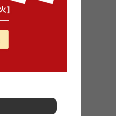
こローベ
【セミダブル】Duranta マットレ
き)
ス付きフロアベッド
送料無料
クーポン利用で
4
件
¥44,982
¥52,920→
在庫：△