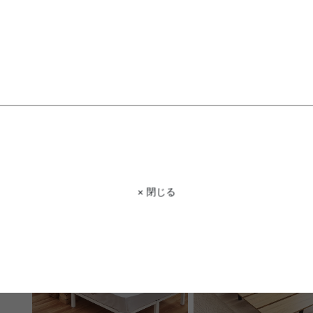
【セミダブル】コンセント&宮棚付
【セミダブル】Yuseong 幅
きパイプベッド
幅広すのこローベッド(ボ
ットレス付き)
送料無料
送料無料
オススメ
2
件
¥14,999〜
クーポン利用で
¥27,182
¥31,979→
在庫：△
在庫：〇
× 閉じる