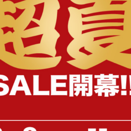
様へ
【セミダブル】コンセント&宮棚付
【セミダブル】Yuseong 幅
きパイプベッド(ボンネルマットレ
幅広すのこローベッド
ス付き)
送料無料
送料無料
オススメ
2
件
クーポン利用で
クーポン利用で
¥22,932
¥16,999
¥26,979→
¥19,999〜→
在庫：△
在庫：〇