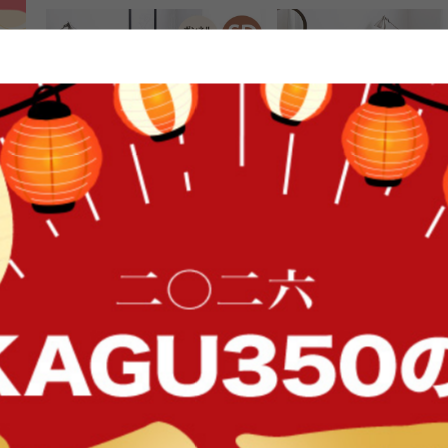
FFク
【セミダブル】Pluto 収納付きベッ
【セミダブル】Pluto 収
ド(ボンネルマットレス付き)
ド
送料無料
オススメ
送料無料
オススメ
28
件
クーポン利用で
クーポン利用で
¥29,749
¥21,24
¥34,999→
¥24,999〜→
在庫：〇
在庫：〇
イン