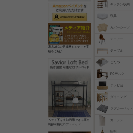
キッチン収納
寝具
カバーシーツ
チェアー
家具350の受賞歴やメディア実
テーブル
績をご紹介
こたつ
PCデスク
テレビ台
ダイニング
ラグカーペット
カーテン
ベッド下を有効活用できる高さ
調節可能なロフトベッド
照明