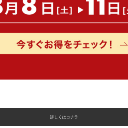
【セミダブル】Lonnie USB 宮付き
【セミダブル】Slib すの
フロアベッド
ッド(ボンネルマットレス付
送料無料
送料無料
クーポン利用で
¥20,918
¥24,610→
クーポン利用で
¥21,232
¥24,979→
在庫：〇
在庫：△
詳しくはコチラ