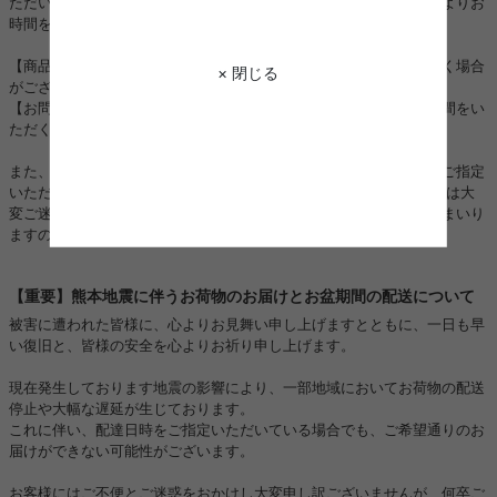
ただいまご注文が大変集中しており、以下の対応につきまして通常よりお
時間をいただく場合がございます。
【商品の発送】：順次進めておりますが、通常よりお時間をいただく場合
× 閉じる
がございます。
【お問い合わせ対応】：順次進めておりますが、ご回答までにお時間をい
ただく場合がございます。
また、一部地域におきましては運送会社の配送状況の影響により、ご指定
いただいた日時通りにお届けできない場合がございます。 お客様には大
変ご迷惑をおかけいたしますが、一日も早く対応できるよう努めてまいり
ますので、何卒ご理解とご協力を賜りますようお願い申し上げます。
【重要】熊本地震に伴うお荷物のお届けとお盆期間の配送について
被害に遭われた皆様に、心よりお見舞い申し上げますとともに、一日も早
い復旧と、皆様の安全を心よりお祈り申し上げます。
現在発生しております地震の影響により、一部地域においてお荷物の配送
停止や大幅な遅延が生じております。
これに伴い、配達日時をご指定いただいている場合でも、ご希望通りのお
届けができない可能性がございます。
お客様にはご不便とご迷惑をおかけし大変申し訳ございませんが、何卒ご