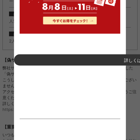
ージ公開しました。
2022/11/08
お知らせ
人気のＬ字デスク『Fine(ファイン)』に新カラー追加しました。
2022/11/08
お知らせ
2人掛けソファ『Moss(モス)』に新カラー追加しました。
詳しく
【偽サイトにご注意ください】
弊社サイトのロゴ・画像などを不正に使用し、kagu350になりすました
「偽サイト」や「偽SNSアカウント」を複数確認しております。
こうした「偽サイト」「偽SNSアカウント」は、当店と全く関係がござい
ません。
アクセス、ご注文、お振り込み、個人情報のやり取りをされないようご注
意ください。
詳しくはこちら：
https://kagu350.com/phishing
【重要】ご注文集中に伴う対応遅延のお詫びとお知らせ
いつも当店をご利用いただき誠にありがとうございます。