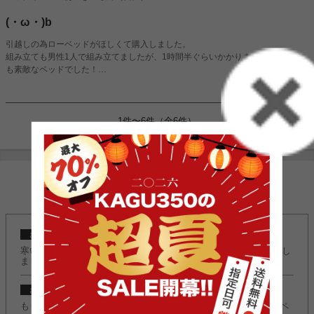
(・ω・)b
引越しの為ローベッドがほしくて購入しました。
組み立ても男性1人で組み立てましたが、1時間半ぐらいかかりましたが、とて
も素敵なベッドでした！
続きを見る
マットレスも硬すぎず、柔らかすぎずで丁度良い感じのマットレスで良かったで
す。
ただベッドの床の板は通気性がいいのか微妙な感じだったのがちょっと残念でし
た。すのこみたいな板だったら良かったかな…と。
1件〜6件（全6件）
なので★-1で…
お手頃な価格だったので少し心配でしたが、ベッドの見た目もマットレスも満足
なのでいい買い物できたと思います。
INFORMATION
2024/10/23
お知らせ
寒い季節もこたつでぬくぬく快適に♪『こたつ特集』ページ公開し
ました。
2024/10/23
お知らせ
もうすぐクリスマスの季節！『クリスマスコレクション2024』ペ