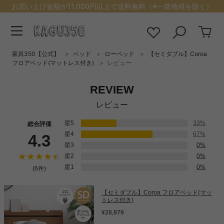
お買い上げ金額が11,000円以上で送料無料（※一部地域を除く）
家具350【公式】
ベッド
ローベッド
【セミダブル】Coroa
フロアベッド(マットレス付き)
レビュー
REVIEW
レビュー
星5
33%
総合評価
星4
67%
4.3
星3
0%
星2
0%
星1
0%
(6件)
【セミダブル】Coroa フロアベッド(マッ
トレス付き)
¥28,979