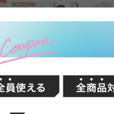
FFク
【2点セット】Ridley リクライニン
【シングル】Pluto 収納
グコーデュロイソファ
送料無料
送料無料
オススメ
20
件
クーポン利用で
クーポン利用で
¥44,498
¥17,799
¥49,998→
¥19,999〜→
在庫：〇
在庫：〇
イン