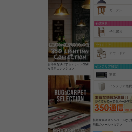
ガーデン
子供家具
子供家具
アウトドア
アウトドア
お部屋を演出するデザイン豊富
インテリア雑貨
な照明コレクション
家電
インテリア雑貨
新着家具やキャンペーンなど
満載のメールマガジン