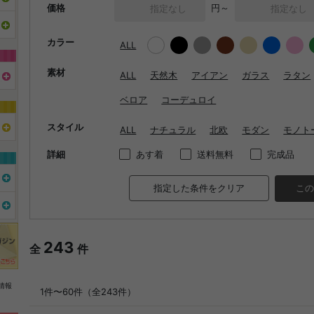
価格
円～
カラー
ALL
素材
ALL
天然木
アイアン
ガラス
ラタン
ベロア
コーデュロイ
スタイル
ALL
ナチュラル
北欧
モダン
モノト
詳細
あす着
送料無料
完成品
指定した条件をクリア
この
243
全
件
情報
1件〜60件（全243件）