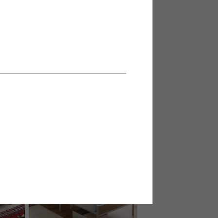
&宮棚付
【直径43cm】Teruel サイドテーブ
マットレ
ル
¥5,580
在庫：△
2
件