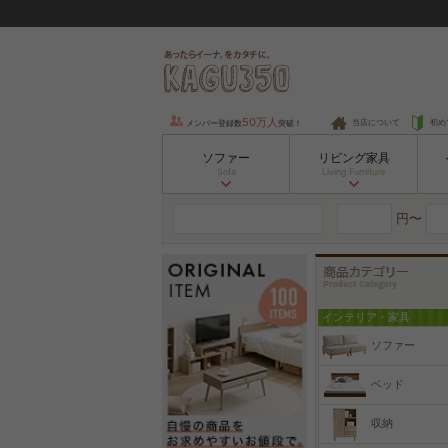
50万人
当店について
初め
メンバー登録数
突破！
ソファー
リビング家具
Sofa
Living Furniture
円〜
インテリア・家具
ソファー
ベッド
収納