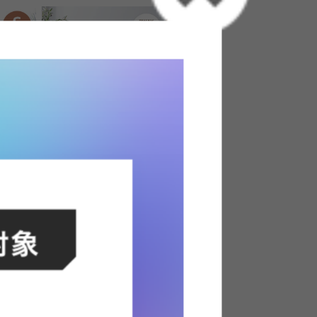
付きベッド
【幅162cm】Luxs 2.5人掛けソフ
ァ
送料無料
105
件
10
件
クーポン利用で
〜
¥37,379
¥41,999→
在庫：△