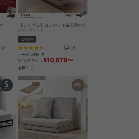
ァ
【シングル】コンセント&宮棚付き
パイプベッド
送料無料
14
件
2
件
クーポン利用で
¥10,679〜
¥11,999〜→
在庫：△