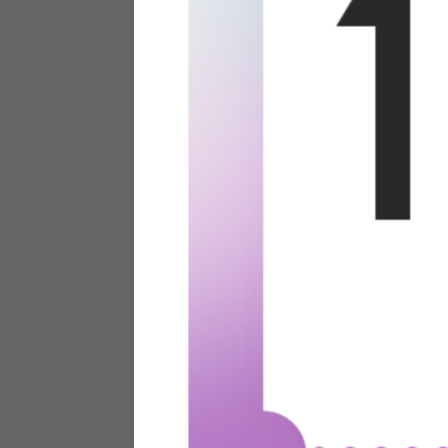
テリアにお悩みの法人のお客
ポイントシステムとは
特定商取引法について
メーカー様へのご案内
メディアへのリース
サイトマップ
お役立ち情報
どうする？不要家具！
家具お部屋に入る？
コーデテクニック
インテリア用語辞典
素材用語辞典
営業日カレンダー
2026年 8月
日
月
火
水
木
金
土