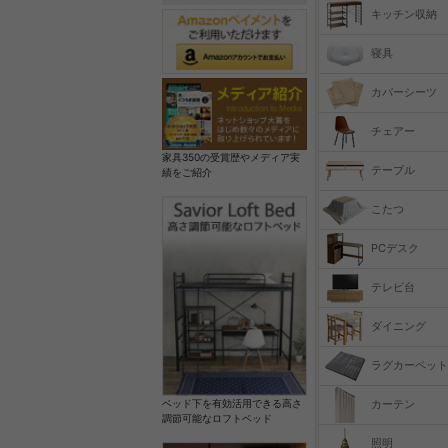
キッチン収納
寝具
カバーシーツ
チェアー
家具350の受賞歴やメディア実
テーブル
績をご紹介
こたつ
PCデスク
テレビ台
ダイニング
ラグカーペット
カーテン
ベッド下を有効活用できる高さ
調節可能なロフトベッド
照明