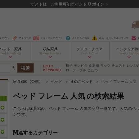
0
ゲスト
様
ご利用可能ポイント
ポイント
ての方へ
マイページ
ショッピングガイド
よくあるご質問
返品・キャンセルについて
ベッド・家具
収納家具
デスク・チェア
インテリア照
Bed & Bedding
Storage Furniture
Desk & Chair
Interior Lighting
椅子
テレビ台
食器棚
ラック
チェスト
レンジ
円
ローテーブル
こたつ
家具350【公式】
ベッド
すのこベッド
ベッド フレーム 人気
ベッド フレーム 人気 の検索結果
こちらは家具350、ベッド フレーム 人気の商品一覧です。人気の
ンです。
関連するカテゴリー