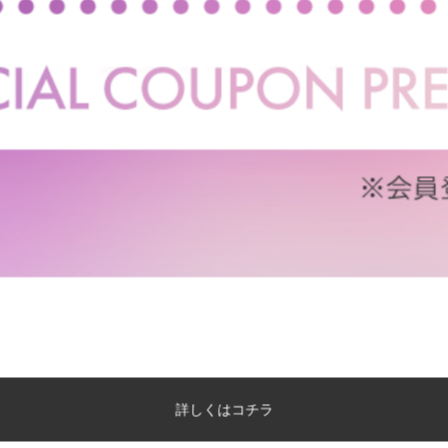
【セミダブル】Pluto 収納付きベッ
【ダブル】Pluto 収納付き
ド
送料無料
オススメ
送料無料
オススメ
52
件
クーポン利用で
クーポン利用で
¥22,249〜
¥23,139
¥24,999〜→
¥25,999〜→
在庫：〇
在庫：〇
詳しくはコチラ