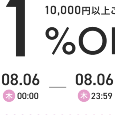
様へ
【ダブル】Pluto 収納付きベッド
【セミダブル】Pluto 収
(ボンネルマットレス付き)
ド(ボンネルマットレス付き
送料無料
オススメ
送料無料
オススメ
27
件
クーポン利用で
クーポン利用で
¥34,709
¥31,149
¥38,999→
¥34,999→
在庫：〇
在庫：〇