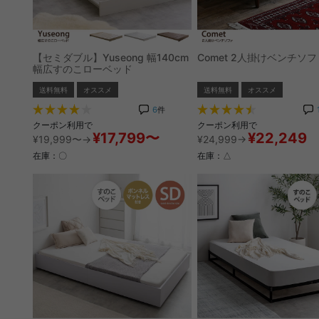
【セミダブル】Yuseong 幅140cm
Comet 2人掛けベンチソフ
幅広すのこローベッド
送料無料
オススメ
送料無料
オススメ
6
件
クーポン利用で
クーポン利用で
¥17,799〜
¥22,249
¥19,999〜→
¥24,999→
在庫：〇
在庫：△