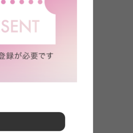
ベッド
【セミダブル】Slib すのこローベ
ッド
送料無料
24
件
4
件
クーポン利用で
〜
¥11,569〜
¥12,999〜→
在庫：△