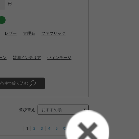
円
レザー
大理石
ファブリック
ーン
韓国インテリア
ヴィンテージ
条件で絞り込む
並び替え
1
2
3
4
5
次へ
最後へ