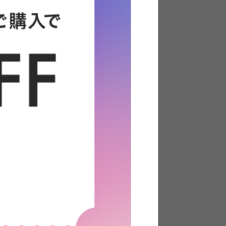
納付きベッ
【単品】Ridley リクライニングコ
)
ーデュロイソファ
送料無料
28
件
23
件
クーポン利用で
¥22,249
¥24,999→
在庫：〇