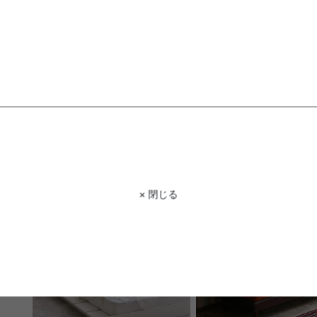
【シングル】Slib すのこローベッ
【セミダブル】コンセント
ド
きパイプベッド(ボンネル
ス付き)
送料無料
送料無料
9
件
クーポン利用で
クーポン利用で
¥9,789〜
¥24,011
¥10,999〜→
¥26,979→
在庫：△
在庫：△
× 閉じる