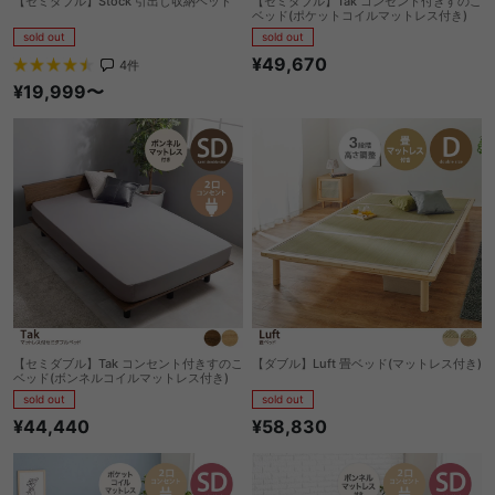
【セミダブル】Stock 引出し収納ベッド
【セミダブル】Tak コンセント付きすのこ
ベッド(ポケットコイルマットレス付き)
sold out
sold out
¥49,670
4
件
¥19,999〜
【セミダブル】Tak コンセント付きすのこ
【ダブル】Luft 畳ベッド(マットレス付き)
ベッド(ボンネルコイルマットレス付き)
sold out
sold out
¥58,830
¥44,440