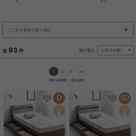
こだわり条件で絞り込む
93
全
件
並び替え
1
2
>
>>
1件〜60件（全93件）