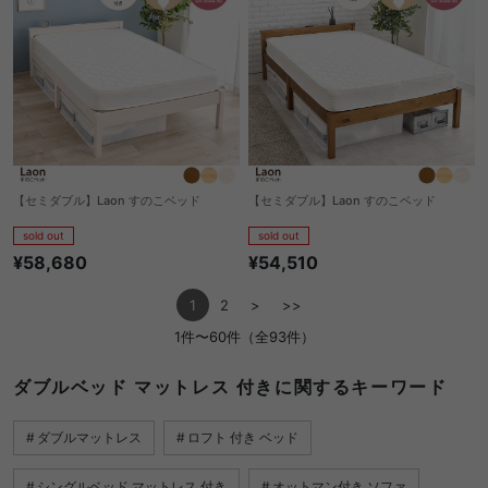
【セミダブル】Laon すのこベッド
【セミダブル】Laon すのこベッド
sold out
sold out
¥58,680
¥54,510
1
2
>
>>
1件〜60件（全93件）
ダブルベッド マットレス 付きに関するキーワード
ダブルマットレス
ロフト 付き ベッド
シングルベッド マットレス 付き
オットマン付き ソファ