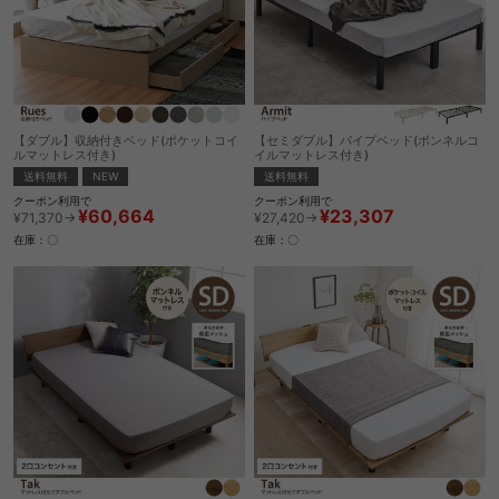
【ダブル】収納付きベッド(ポケットコイ
【セミダブル】パイプベッド(ボンネルコ
ルマットレス付き)
イルマットレス付き)
送料無料
NEW
送料無料
クーポン利用で
クーポン利用で
¥60,664
¥23,307
¥71,370→
¥27,420→
在庫：〇
在庫：〇