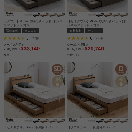
【ダブル】Pluto 収納付きベッド(ボンネ
【セミダブル】Pluto 収納付きベッド(ボ
ルマットレス付き)
ンネルマットレス付き)
送料無料
オススメ
送料無料
オススメ
27
件
28
件
クーポン利用で
クーポン利用で
¥33,149
¥29,749
¥38,999→
¥34,999→
在庫：〇
在庫：〇
【セミダブル】Pluto 収納付きベッド
【ダブル】Pluto 収納付きベッド