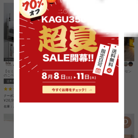
【セミダブル】Isla コンセント・宮付きす
【ダブル】Sen ツートンカラーコンセン
のこベッド
ト付きベッド
送料無料
送料無料
クーポン利用で
1
件
¥76,882
¥90,450→
クーポン利用で
¥22,949〜
在庫：△
¥26,999〜→
在庫：△