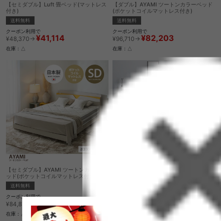
【セミダブル】Luft 畳ベッド(マットレス
【ダブル】AYAMI ツートンカラーベッド
付き)
(ポケットコイルマットレス付き)
送料無料
送料無料
クーポン利用で
クーポン利用で
¥41,114
¥82,203
¥48,370→
¥96,710→
在庫：△
在庫：△
【セミダブル】AYAMI ツートンカラーベ
【セミダブル】Isla コンセント・宮付きす
ッド(ポケットコイルマットレス付き)
のこベッド(マットレス付き)
送料無料
送料無料
クーポン利用で
クーポン利用で
¥72,139
¥30,599
¥84,870→
¥35,999→
在庫：△
在庫：△