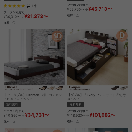
クーポン利用で
1
件
¥45,713〜
¥53,780〜→
クーポン利用で
¥31,373〜
在庫：△
¥36,910〜→
在庫：〇
【セミダブル】Elthman 棚・コンセン
【ダブル】『Every-in』スライド収納付
ト付きフロアベッド
きベッド
送料無料
送料無料
クーポン利用で
クーポン利用で
¥34,731〜
¥101,082〜
¥40,860〜→
¥118,920〜→
在庫：△
在庫：△