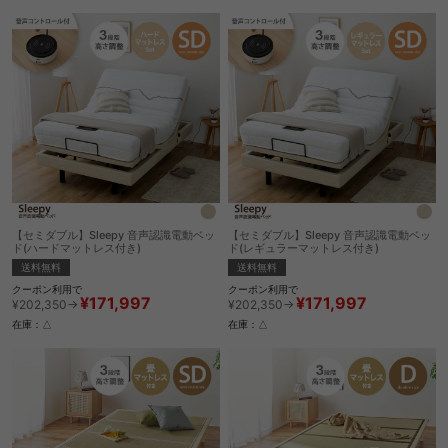
【セミダブル】Sleepy 音声認識電動ベッ
【セミダブル】Sleepy 音声認識電動ベッ
ド(ハードマットレス付き)
ド(レギュラーマットレス付き)
送料無料
送料無料
クーポン利用で
クーポン利用で
¥171,997
¥171,997
¥202,350→
¥202,350→
在庫：△
在庫：△