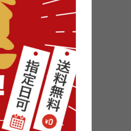
140cm
【セミダブル】Yuseong 幅140cm
幅広すのこローベッド ヘッドボ
ードタイプ
送料無料
オススメ
6
件
6
件
クーポン利用で
〜
¥20,824〜
¥24,499〜→
在庫：△