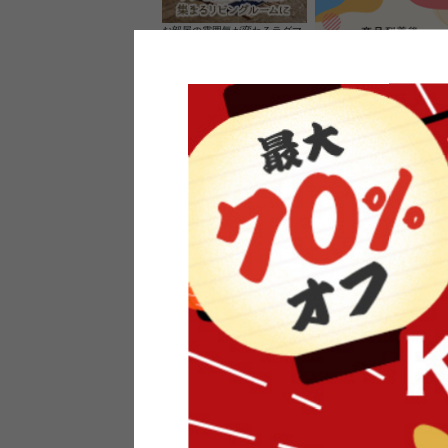
お部屋の雰囲気が変わるラグマ
ット＆カーペット
家具のレビューを書くと10%O
ーポンプレゼント
素材の良さを活かしたウッドソ
ケットのペンダントライト
インフォメーション
よくあるご質問
送料・お支払い
オフィスやモデルハウスなど
返品・交換