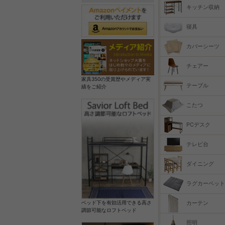
キッチン収納
寝具
カバーシーツ
チェアー
家具350の受賞歴やメディア実
テーブル
績をご紹介
こたつ
PCデスク
テレビ台
ダイニング
ラグカーペット
カーテン
ベッド下を有効活用できる高さ
調節可能なロフトベッド
照明