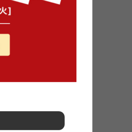
マットレ
【ダブル】 Nole 天然木 すのこベ
ッド
送料無料
1
件
クーポン利用で
¥18,700〜
¥22,000〜→
在庫：△