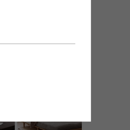
140cm
【セミダブル】Knok パイプすのこ
ッドボ
ベッド(マットレス付き)
トレス付
送料無料
1
件
5
件
クーポン利用で
¥20,382
¥23,979→
在庫：〇