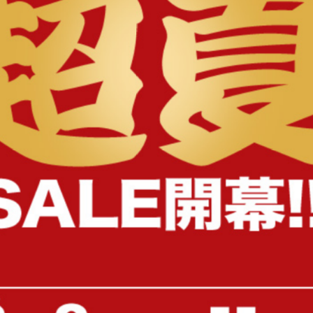
様へ
【ダブル】Pluto 収納付きベッド
【セミダブル】Yuseong 幅
幅広すのこローベッド
送料無料
オススメ
送料無料
オススメ
24
件
クーポン利用で
クーポン利用で
¥22,099〜
¥16,999
¥25,999〜→
¥19,999〜→
在庫：〇
在庫：〇