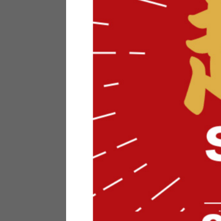
テリアにお悩みの法人のお客
ポイントシステムとは
特定商取引法について
メーカー様へのご案内
メディアへのリース
サイトマップ
お役立ち情報
どうする？不要家具！
家具お部屋に入る？
コーデテクニック
インテリア用語辞典
素材用語辞典
営業日カレンダー
2026年 8月
日
月
火
水
木
金
土