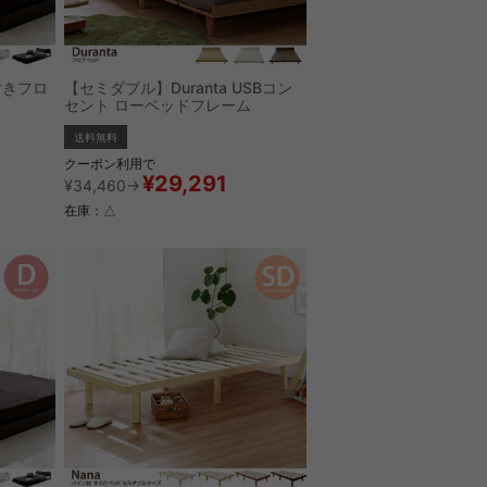
付きフロ
【セミダブル】Duranta USBコン
セント ローベッドフレーム
送料無料
クーポン利用で
¥29,291
¥34,460→
在庫：△