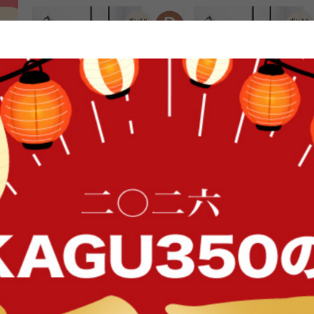
FFク
【ダブル】Pluto 収納付きベッド
【セミダブル】Pluto 収
(ボンネルマットレス付き)
ド(ボンネルマットレス付き
送料無料
オススメ
送料無料
オススメ
27
件
クーポン利用で
クーポン利用で
¥33,149
¥29,749
¥38,999→
¥34,999→
在庫：〇
在庫：〇
イン