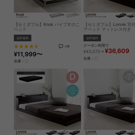
【セミダブル】Knok パイプすのこ
【セミダブル】Lonnie 宮
ベッド
アベッド マットレス付き
送料無料
送料無料
クーポン利用で
4
件
¥36,609
¥43,070→
¥11,999〜
在庫：〇
在庫：〇