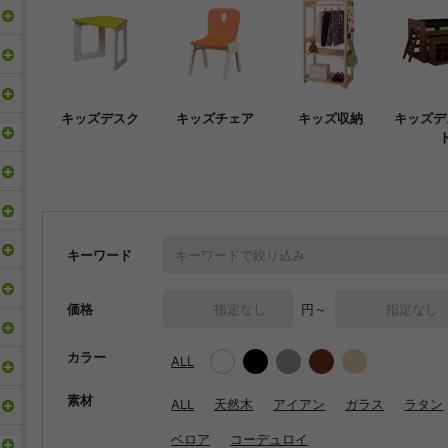
キッズデスク
キッズチェア
キッズ収納
キッズデ
キーワード
価格
円～
カラー
ALL
素材
ALL
天然木
アイアン
ガラス
ラタン
ベロア
コーデュロイ