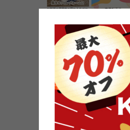
お部屋の雰囲気が変わるラグマ
ット＆カーペット
家具のレビューを書くと10%O
ーポンプレゼント
素材の良さを活かしたウッドソ
ケットのペンダントライト
インフォメーション
よくあるご質問
送料・お支払い
オフィスやモデルハウスなど
返品・交換