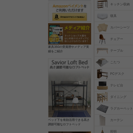
キッチン収納
寝具
カバーシーツ
チェアー
家具350の受賞歴やメディア実
テーブル
績をご紹介
こたつ
PCデスク
テレビ台
ダイニング
ラグカーペット
カーテン
ベッド下を有効活用できる高さ
調節可能なロフトベッド
照明