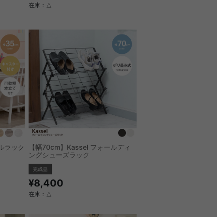
在庫：△
セルラック
【幅70cm】Kassel フォールディ
ングシューズラック
完成品
¥8,400
在庫：△