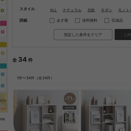
スタイル
ALL
ナチュラル
北欧
モダン
モノト
詳細
あす着
送料無料
完成品
指定した条件をクリア
この
34
全
件
1件〜34件（全34件）
情報