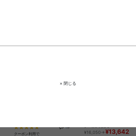
在庫：△
クーポン利用で
¥14,433
¥16,980→
在庫：△
× 閉じる
【幅69cm】Tornio ブックラック
【幅62cm】 Kind ラン
ク
送料無料
完成品
送料無料
クーポン利用で
1
件
¥13,642
¥16,050→
クーポン利用で