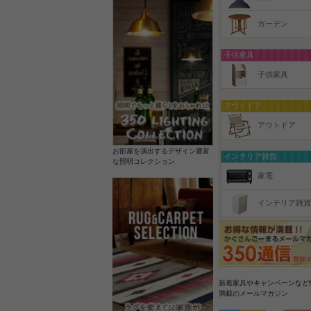
ガーデン
子供家具
子供家具
アウトドア
アウトドア
お部屋を演出するデザイン豊富
インテリア雑貨
な照明コレクション
家電
インテリア雑貨
新着家具やキャンペーンなど
満載のメールマガジン