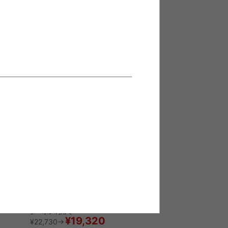
クーポン利用で
1
件
¥13,328
¥15,680→
在庫：△
ドセルラッ
【幅68.5cm】ALF ランドセルラッ
ク(ハンガータイプ)
送料無料
クーポン利用で
¥19,320
¥22,730→