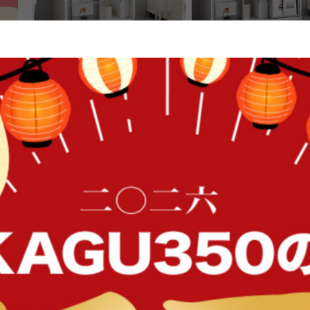
【幅71cm】Mysa スライド収納付
【幅96cm】Mysa スラ
本棚ラック
本棚ラック
送料無料
送料無料
14
件
FFク
¥9,999
クーポン利用で
¥13,599
¥15,999→
在庫：△
在庫：〇
イン