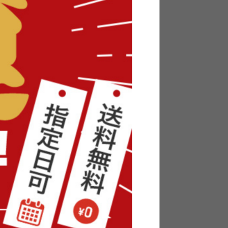
オープン
【幅50cm】Pila おもちゃ収納付き
スリム絵本棚
送料無料
オススメ
¥9,999
17
件
在庫：〇
ドセルラ
【幅39cm×高さ97cm】Etoriko 回