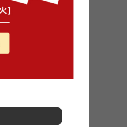
転式ラック
¥8,990
在庫：△
5
件
張りマガジ
【幅60cm】Narva 突っ張りマガジ
ンラック
送料無料