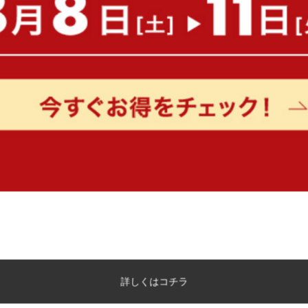
ック
¥9,900
送料無料
オススメ
在庫：△
¥13,999
在庫：〇
【幅39cm×高さ128cm】Etoriko
【幅80cm】Narva 突っ
回転式ラック
ンラック
詳しくはコチラ
¥9,990
送料無料