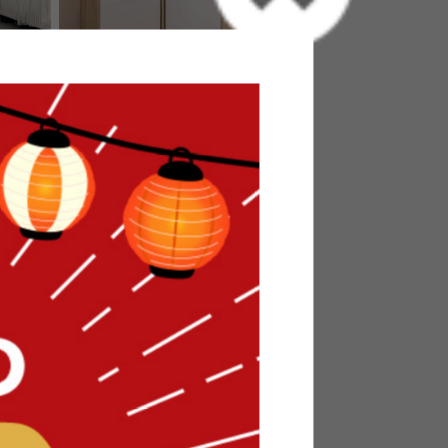
イド収納付
【幅84cm】Pila 絵本棚(引き出し
収納タイプ)
送料無料
オススメ
14
件
8
件
¥10,999
在庫：△