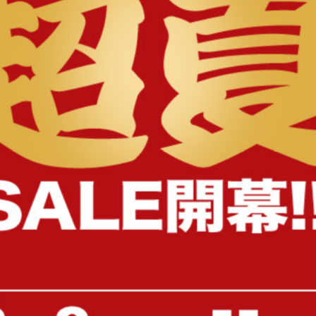
様へ
【幅80cm】Pila マルチ収納・デス
【幅84cm】Pila 絵本棚(
ク付きランドセルラック
収納タイプ)
送料無料
送料無料
オススメ
2
件
¥14,999
¥7,499
在庫：〇
在庫：〇
【幅85cm】Soma フラップ扉収納
Pila マルチ収納付きラン