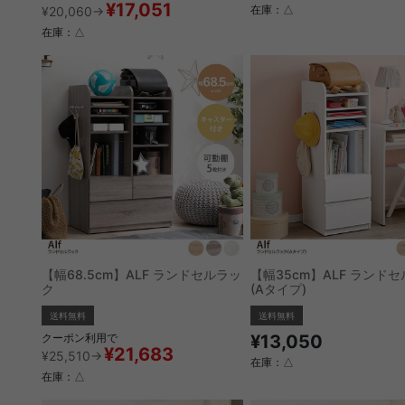
¥17,051
¥20,060→
在庫：△
在庫：△
【幅68.5cm】ALF ランドセルラッ
【幅35cm】ALF ランド
ク
(Aタイプ)
送料無料
送料無料
クーポン利用で
¥13,050
¥21,683
¥25,510→
在庫：△
在庫：△