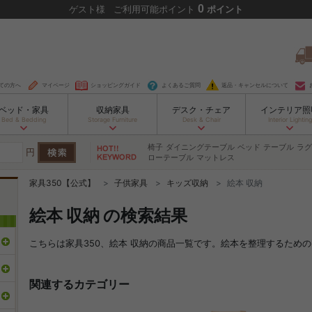
0
ゲスト
様
ご利用可能ポイント
ポイント
ての方へ
マイページ
ショッピングガイド
よくあるご質問
返品・キャンセルについて
ベッド・家具
収納家具
デスク・チェア
インテリア照
Bed & Bedding
Storage Furniture
Desk & Chair
Interior Lighting
椅子
ダイニングテーブル
ベッド
テーブル
ラグ
円
ローテーブル
マットレス
家具350【公式】
子供家具
キッズ収納
絵本 収納
絵本 収納 の検索結果
こちらは家具350、絵本 収納の商品一覧です。絵本を整理するため
関連するカテゴリー