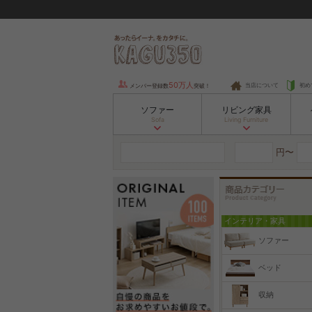
50万人
当店について
初め
メンバー登録数
突破！
ソファー
リビング家具
Sofa
Living Furniture
円〜
インテリア・家具
ソファー
ベッド
収納