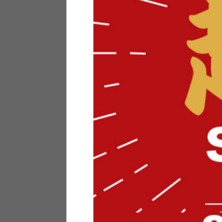
テリアにお悩みの法人のお客
ポイントシステムとは
特定商取引法について
メーカー様へのご案内
メディアへのリース
サイトマップ
お役立ち情報
どうする？不要家具！
家具お部屋に入る？
コーデテクニック
インテリア用語辞典
素材用語辞典
営業日カレンダー
2026年 8月
日
月
火
水
木
金
土