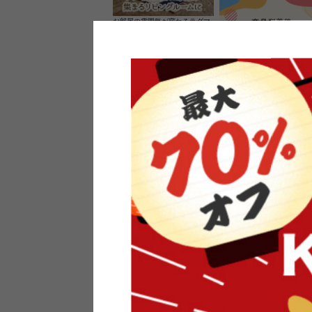
お部屋の雰囲気が変わるラグマ
ット＆カーペット
家具のレビューを書くと10%O
ーポンプレゼント
素材の良さを活かしたウッドソ
ケットのペンダントライト
インフォメーション
よくあるご質問
送料・お支払い
オフィスやモデルハウスなど
返品・交換