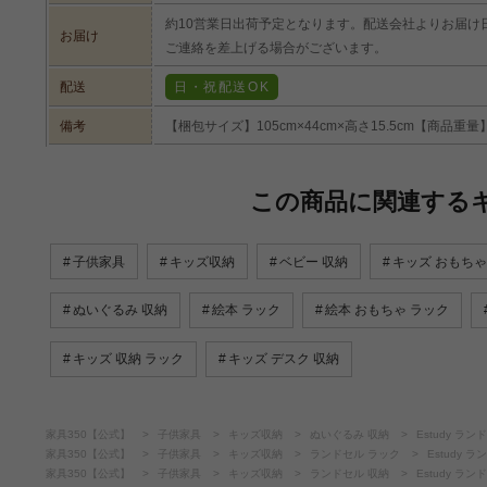
約10営業日出荷予定となります。配送会社よりお届け
お届け
ご連絡を差上げる場合がございます。
配送
日・祝配送OK
備考
【梱包サイズ】105cm×44cm×高さ15.5cm【商品重
この商品に関連する
子供家具
キッズ収納
ベビー 収納
キッズ おもちゃ
ぬいぐるみ 収納
絵本 ラック
絵本 おもちゃ ラック
キッズ 収納 ラック
キッズ デスク 収納
家具350【公式】
子供家具
キッズ収納
ぬいぐるみ 収納
Estudy ラ
家具350【公式】
子供家具
キッズ収納
ランドセル ラック
Estudy 
家具350【公式】
子供家具
キッズ収納
ランドセル 収納
Estudy ラ