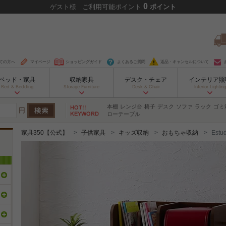
0
ゲスト
様
ご利用可能ポイント
ポイント
ての方へ
マイページ
ショッピングガイド
よくあるご質問
返品・キャンセルについて
ベッド・家具
収納家具
デスク・チェア
インテリア照
Bed & Bedding
Storage Furniture
Desk & Chair
Interior Lighting
本棚
レンジ台
椅子
デスク
ソファ
ラック
ゴミ
円
ローテーブル
家具350【公式】
子供家具
キッズ収納
おもちゃ収納
Est