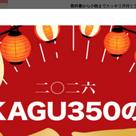
教科書から小物までスッキリ片付くラ
ュラル
散らかりがちな身の回りのものがま
に分かれており、教科書に図鑑、筆
やハーモニカまで置けるスペースが
袋、上着などを引っ掛けるフックが
アイテムです。ランドセルや学習用
付ける習慣も身につきやすいですよ!
FFク
イン