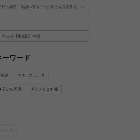
日時の調整・確認の意向で「お届け先電話番号」へ
量】約22kg【生産国】中国
キーワード
 収納
キッズ ラック
子ども 家具
ランドセル 棚
ンドセルラック
ランドセルラック
ンドセルラック