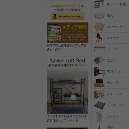
キッチン収納
寝具
カバーシーツ
チェアー
家具350の受賞歴やメディア実
テーブル
績をご紹介
こたつ
PCデスク
テレビ台
ダイニング
ラグカーペット
カーテン
ベッド下を有効活用できる高さ
調節可能なロフトベッド
照明