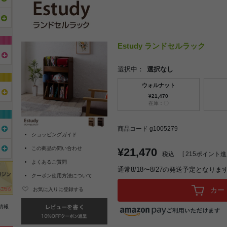
Estudy ランドセルラック
選択中：
選択なし
ウォルナット
¥21,470
在庫：〇
商品コード g1005279
ショッピングガイド
この商品の問い合わせ
¥21,470
税込
[
215
ポイント進呈
よくあるご質問
通常8/18〜8/27の発送予定となりま
クーポン使用方法について
カー
お気に入りに登録する
情報