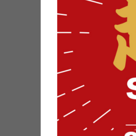
テリアにお悩みの法人のお客
ポイントシステムとは
特定商取引法について
メーカー様へのご案内
メディアへのリース
サイトマップ
お役立ち情報
どうする？不要家具！
家具お部屋に入る？
コーデテクニック
インテリア用語辞典
素材用語辞典
営業日カレンダー
2026年 8月
日
月
火
水
木
金
土