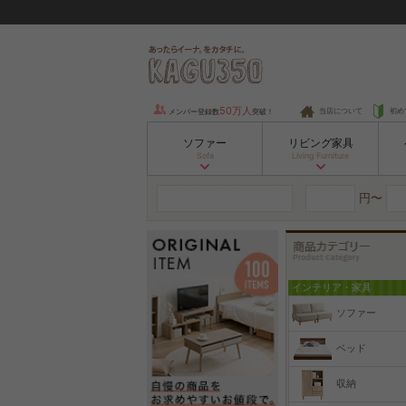
50万人
当店について
初め
メンバー登録数
突破！
ソファー
リビング家具
Sofa
Living Furniture
円〜
インテリア・家具
ソファー
ベッド
収納