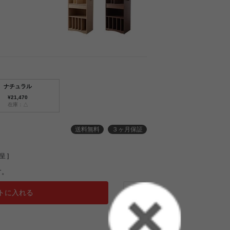
ナチュラル
¥21,470
在庫：△
送料無料
３ヶ月保証
 ]
す。
トに入れる