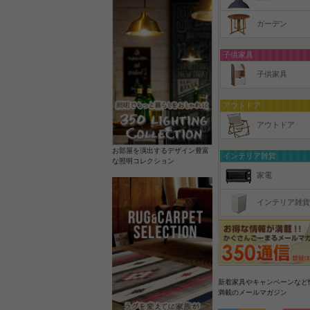
ガーデン
子供家具
子供家具
アウトドア
アウトドア
お部屋を演出するデザイン豊富
インテリア雑貨
な照明コレクション
家電
インテリア雑貨
新着家具やキャンペーンなど
満載のメールマガジン