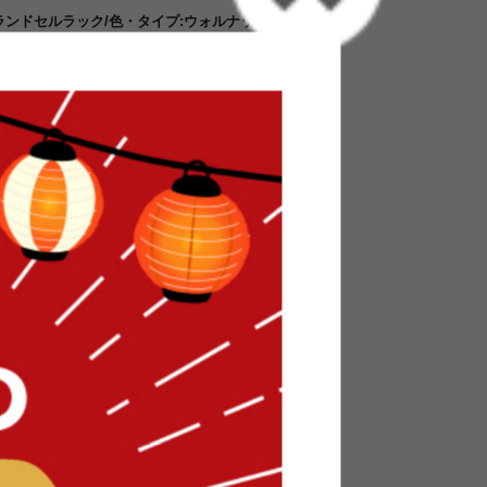
ンドセルラック/色・タイプ:ウォルナット&ナチ
とめて片付くランドセルラック。収納エリアは5つ
記具などの小物はもちろん、収納に困るピアニカ
備わったラックです。サイドには、帽子や給食
付いています。明日の準備も楽になるオススメの
品など、定位置を決めることでお子様が自分で片