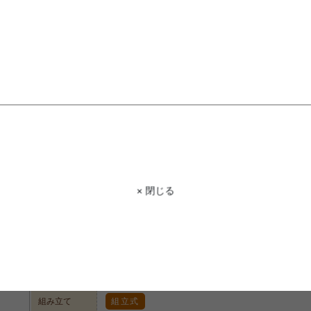
STAFF VOICE
スタッフ
メリットがたくさんのランドセルラック
お子様が自分で授業の準備をしやすくな
をまとめておけるので、なくして探さ
ね。学習空間が片付いていることで勉
商品コード
g1005279
× 閉じる
商品名
Estudy ランドセルラック
サイズ
幅60cm×奥行40cm×高さ97cm
材質
プリント紙化粧板
脚部
組み立て
組立式