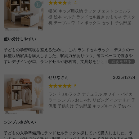
4
幅80 キッズ用収納 ラック チェスト シェルフ
棚 絵本 マルチ ランドセル置き おもちゃ デスク
机 テーブル ワゴン ボックス セット 子供部屋
子ども ベビー リビング ブック おむつ ぬいぐる
み 入園 学習 勉強 pc コンパクト 引き出し キャ
使い分けしやすい
スター 可動式 仕切り 小学生 教科書 宿題 学用
品 学童 入学準備 女の子 男の子 大容量 お片付
子どもの学習環境を整えるために、この ランドセルラック＋デスクの一
け 整理 出産祝い ギフト プレゼント ロー おし
体型収納家具を購入しました。収納力がありつつ、省スペースで置きや
ゃれ おすすめ 安い
すいデザインが◎。ランドセルや教科書、文具類をひとまとめにでき
続きを見る
て、学校準備や片づけがしやすくなりました
せりな
さん
2025/12/24
5
ランドセルラック ナチュラル ホワイト バイカ
ラー シンプル おしゃれ リビング インテリア 子
供用 子供向け 子供部屋 キッズルーム 子供 ベビ
ー 入園 入学 キッズ ラック ワードローブ おし
ゃれ おすすめ 安い
シンプルさがいい
子どもの入学準備用にランドセルラックを探していて購入しました。ラ
ンドセルだけでなく教材・制服・バッグまでまとめて収納できるのが助