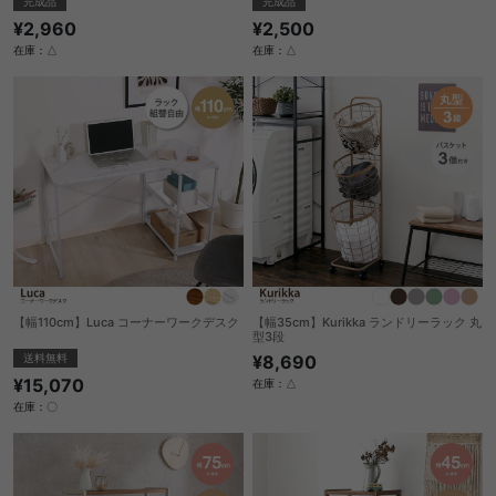
完成品
完成品
¥2,960
¥2,500
在庫：△
在庫：△
【幅110cm】Luca コーナーワークデスク
【幅35cm】Kurikka ランドリーラック 丸
型3段
送料無料
¥8,690
¥15,070
在庫：△
在庫：〇