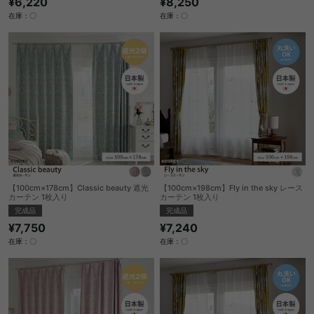
¥6,220
¥8,250
在庫：〇
在庫：〇
【100cm×178cm】Classic beauty 遮光
【100cm×198cm】Fly in the sky レース
カーテン 1枚入り
カーテン 1枚入り
完成品
完成品
¥7,750
¥7,240
在庫：〇
在庫：〇