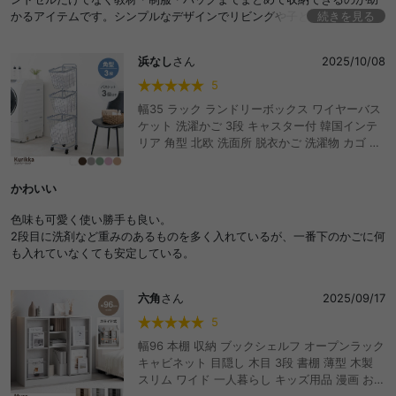
かるアイテムです。シンプルなデザインでリビングや子ども部屋に置い
続きを見る
ても浮かないのも嬉しいポイント。
浜なし
さん
2025/10/08
5
幅35 ラック ランドリーボックス ワイヤーバス
ケット 洗濯かご 3段 キャスター付 韓国インテ
リア 角型 北欧 洗面所 脱衣かご 洗濯物 カゴ お
もちゃ入れ 収納 片付け キッチン 台所 リビング
子供部屋 キッズ こども バスタオル
かわいい
色味も可愛く使い勝手も良い。
2段目に洗剤など重みのあるものを多く入れているが、一番下のかごに何
も入れていなくても安定している。
六角
さん
2025/09/17
5
幅96 本棚 収納 ブックシェルフ オープンラック
キャビネット 目隠し 木目 3段 書棚 薄型 木製
スリム ワイド 一人暮らし キッズ用品 漫画 おも