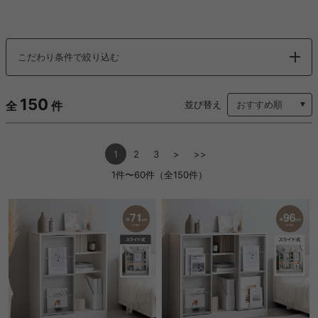
こだわり条件で絞り込む
150
全
件
並び替え
1
2
3
>
>>
1件〜60件（全150件）