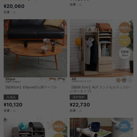
在庫：△
¥20,060
在庫：△
【幅90cm】Ellipse折れ脚テーブル
【幅68.5cm】ALF ランドセルラック(ハ
ンガータイプ)
完成品
送料無料
¥10,120
¥22,730
在庫：△
在庫：△