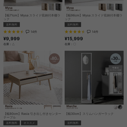
【幅71cm】Mysa スライド収納付本棚ラ
【幅96cm】Mysa スライド収納付本棚ラ
ック
ック
送料無料
送料無料
14
件
14
件
¥9,999
¥15,999
在庫：△
在庫：〇
【幅80cm】Rasia 引き出し付きセンター
【幅30cm】スリムハンガーラック
テーブル
送料無料
送料無料
オススメ