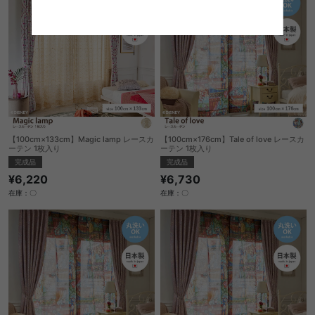
【100cm×133cm】Magic lamp レースカ
【100cm×176cm】Tale of love レースカ
ーテン 1枚入り
ーテン 1枚入り
完成品
完成品
¥6,220
¥6,730
在庫：〇
在庫：〇