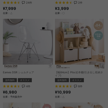
2
件
24
件
¥3,999
¥7,999
在庫：〇
在庫：△
Eames DSR シェルチェア
【幅84cm】Pila 絵本棚(引き出し収納タ
イプ)
送料無料
オススメ
送料無料
オススメ
4
件
8
件
¥6,980
¥10,999
在庫：予約販売中
在庫：△