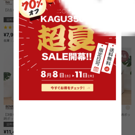
【2点セット】Iso デスク+チェアセット
【3個セット:幅60cm】BENRY 多目的収
納ボックス
送料無料
送料無料
¥18,040
5
件
在庫：〇
¥7,999
在庫：△
【3個セット:幅41cm】BENRY 多目的収
【単品:幅60cm】BENRY 多目的収納ボッ
納ボックス
クス
送料無料
¥6,050
¥11,440
在庫：〇