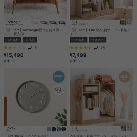
【幅90cm】Rectangle棚付き折れ脚テー
【幅84cm】Pila 絵本棚(オープン収納タ
ブル 長方形
イプ)
送料無料
完成品
送料無料
オススメ
1
件
17
件
¥15,490
¥7,499
在庫：△
在庫：〇
【直径30cm】Spica2 掛時計
Pila マルチ収納付きランドセルラック