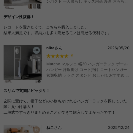
ンパクト 一人暮らし キッズ用品 漫画 おもちゃ
収納 子供 推し活 壁 大容量 ディスプレイ リビ
ング スライド棚 隠す ストーン 大理石柄 絵本
デザイン性抜群！
マガジン コミック 新書 CD DVD おしゃれ おす
すめ 安い
レコードを置きたくて、こちらを購入しました。
結果大満足です。収納力も多く隠せるモノは隠せる便利です。
nika
さん
2026/05/20
5
Marche マルシェ 幅30 ハンガーラック ポール
ハンガー 洋服掛け コート掛け コートハンガー
衣類収納 ラック スタンド おしゃれ おすすめ 安
い スリム 2段 頑丈 小さめ 省スペース 可動式
ロングコート S字フック付き 棚付き 一人暮らし
スリムで玄関にピッタリ！
キッズ ファミリー 玄関 リビング ワンルーム 寝
室
玄関に置けて、帽子などの小物もかけれるハンガーラックを探していた
際に見つけ購入！
二段式ですっきりまとめることができて購入してよかったです！
ねこ
さん
2025/12/24