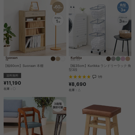
【幅60cm】Suoraan 本棚
【幅35cm】Kurikka ランドリーラック 角
型3段
送料無料
1
件
¥11,190
¥8,690
在庫：〇
在庫：△