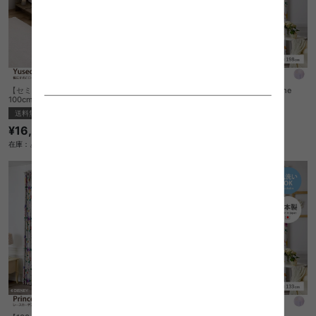
【セミシングルショート】Yuseong幅
【100cm×198cm】Princess see the
100cm幅広すのこローベッド ヘッドボ
light レースカーテン 1枚入り
ードタイプ
送料無料
完成品
¥16,999
¥7,240
在庫：△
在庫：〇