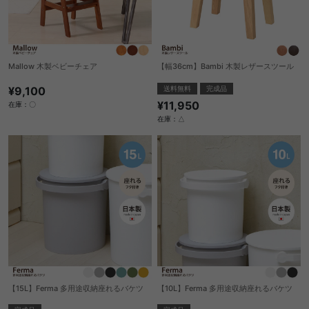
Mallow 木製ベビーチェア
【幅36cm】Bambi 木製レザースツール
¥9,100
送料無料
完成品
¥11,950
在庫：〇
在庫：△
【15L】Ferma 多用途収納座れるバケツ
【10L】Ferma 多用途収納座れるバケツ