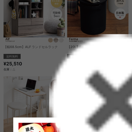
【幅68.5cm】ALF ランドセルラック
【20L】Ferma 多用途収納座れるバケツ
送料無料
完成品
¥25,510
¥3,430
在庫：△
在庫：△