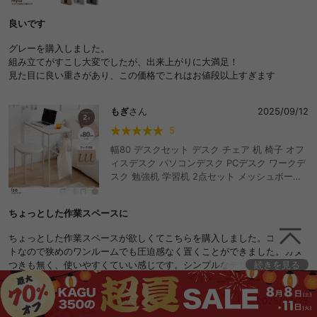
ちゃ 子供 推し活 壁 大容量 ディスプレイ リビ
ング スライド棚 隠す ストーン 大理石柄 絵本
良いです
マガジン コミック 新書 CD DVD おしゃれ おす
すめ 安い
グレーを購入しました。
組み立てがすこし大変でしたが、出来上がりに大満足！
見た目に良い重さがあり、この価格でこれはお値段以上すぎます
もぎ
さん
2025/09/12
5
幅80 デスクセット デスク チェア 机 椅子 オフ
ィスデスク パソコンデスク PCデスク ワークデ
スク 勉強机 学習机 2点セット メッシュボード
メッシュパネル フック付き コンパクト 省スペ
ース 一人暮らし ワンルーム 収納 韓国インテリ
ちょっとした作業スペースに
ア 子供家具 キッズ家具 推し活 小さい 小さめ
石目調 木目調 バイカラー テレワーク 在宅 作業
ちょっとした作業スペースが欲しくてこちらを購入しました。コンパク
書斎
トなので狭めのワンルームでも圧迫感なく置くことができました。ガタ
つきも無く、使いやすくていい感じです。シンプルなデザインなので部
続きを見る
屋にも馴染んでとても気に入ってます。
なつこ
さん
2025/06/25