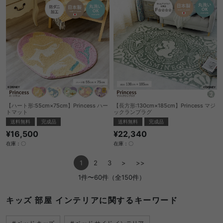
【ハート形:55cm×75cm】Princess ハー
【長方形:130cm×185cm】Princess マジ
トマット
ックランプラグ
送料無料
完成品
送料無料
完成品
¥16,500
¥22,340
在庫：〇
在庫：〇
1
2
3
>
>>
1件〜60件（全150件）
キッズ 部屋 インテリアに関するキーワード