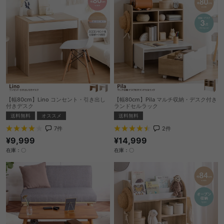
【幅80cm】Lino コンセント・引き出し
【幅80cm】Pila マルチ収納・デスク付き
付きデスク
ランドセルラック
送料無料
オススメ
送料無料
7
件
2
件
¥9,999
¥14,999
在庫：〇
在庫：〇