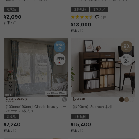
完成品
送料無料
オススメ
¥2,090
5
件
在庫：〇
¥13,999
在庫：〇
【100cm×198cm】Classic beauty レー
【幅90cm】Suoraan 本棚
スカーテン 1枚入り
送料無料
完成品
¥15,400
¥7,240
在庫：〇
在庫：〇