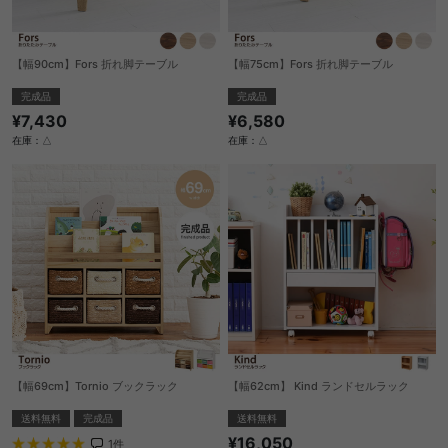
【幅90cm】Fors 折れ脚テーブル
【幅75cm】Fors 折れ脚テーブル
完成品
完成品
¥7,430
¥6,580
在庫：△
在庫：△
【幅69cm】Tornio ブックラック
【幅62cm】 Kind ランドセルラック
送料無料
完成品
送料無料
¥16,050
1
件