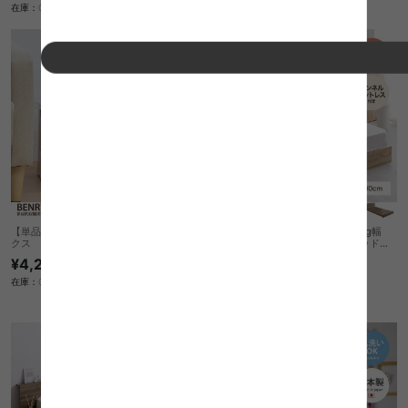
在庫：〇
【単品:幅41cm】BENRY 多目的収納ボッ
【セミシングルショート】Yuseong幅
クス
100cm幅広すのこローベッド ヘッドボ
ードタイプ(ボンネルマットレス付き)
¥4,290
送料無料
¥25,998
在庫：〇
在庫：△