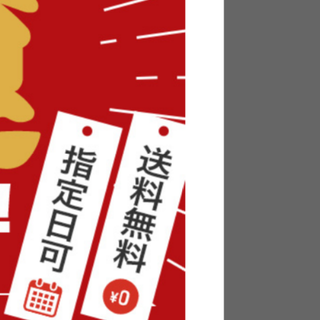
ベッド
【単品】Moss 2人掛けコーデュロ
イソファ
送料無料
オススメ
27
件
106
件
¥29,999
在庫：〇