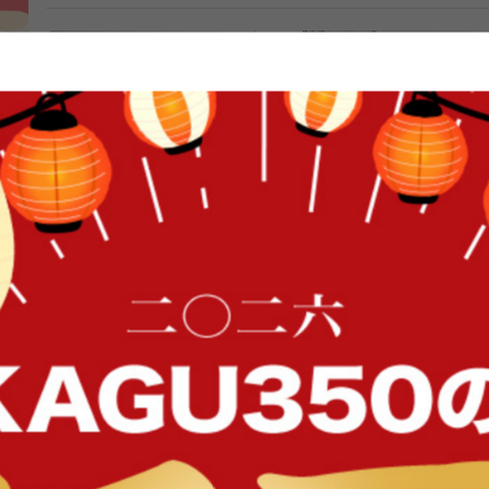
FFク
【2点セット】オットマン付き2人
Ally 2人掛けベロアソファ
掛けカウチソファ
送料無料
オススメ
送料無料
オススメ
103
件
¥33,999
¥29,999
在庫：〇
在庫：〇
イン