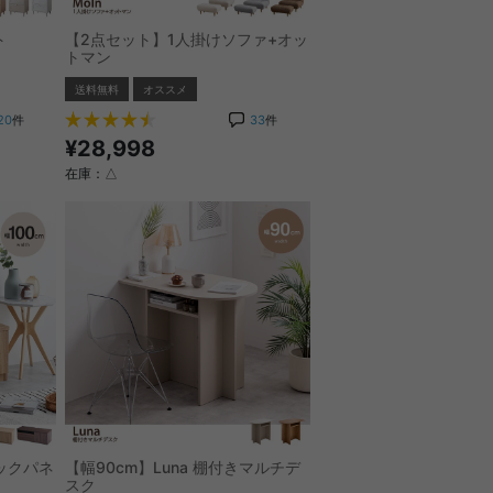
ト
【2点セット】1人掛けソファ+オッ
トマン
送料無料
オススメ
20
件
33
件
¥28,998
在庫：△
ラックパネ
【幅90cm】Luna 棚付きマルチデ
スク