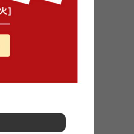
パクトソ
【セミダブル】Pluto 収納付きベッ
ド(ボンネルマットレス付き)
送料無料
オススメ
1
件
28
件
¥34,999
在庫：〇