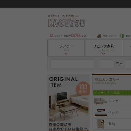
50万人
当店について
初め
メンバー登録数
突破！
ソファー
リビング家具
Sofa
Living Furniture
円〜
インテリア・家具
ソファー
ベッド
収納