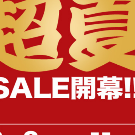
様へ
【幅75～133cm】伸縮型テレビボ
【ダブル】Pluto 収納付き
ード
(ボンネルマットレス付き)
送料無料
オススメ
送料無料
オススメ
82
件
¥5,999
¥38,999
在庫：〇
在庫：〇