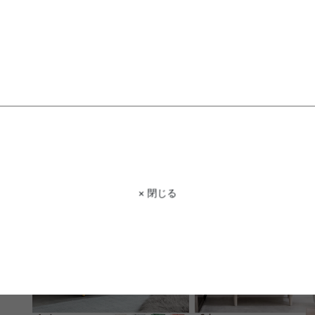
【幅80cm】Fika 昇降式センター
【セミダブル】Pluto 収
テーブル
ド
送料無料
オススメ
送料無料
オススメ
15
件
¥13,499
¥24,999〜
在庫：〇
在庫：〇
× 閉じる