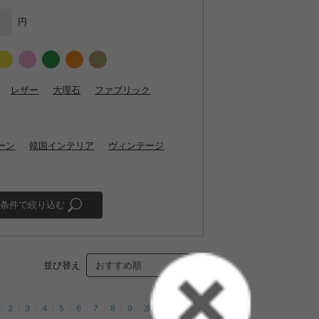
円
レザー
大理石
ファブリック
ーン
韓国インテリア
ヴィンテージ
条件で絞り込む
並び替え
2
3
4
5
6
7
8
9
次へ
最後へ