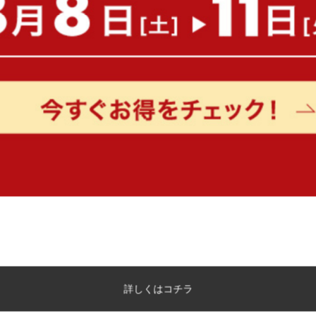
【シングル】Pluto 収納付きベッド
【幅115cm】2人掛けコン
ファ
送料無料
オススメ
送料無料
105
件
¥19,999〜
¥14,999
在庫：〇
在庫：△
詳しくはコチラ