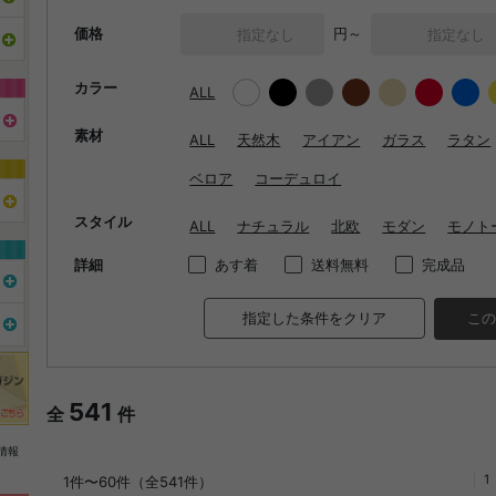
価格
円～
カラー
ALL
素材
ALL
天然木
アイアン
ガラス
ラタン
ベロア
コーデュロイ
スタイル
ALL
ナチュラル
北欧
モダン
モノト
詳細
あす着
送料無料
完成品
指定した条件をクリア
この
541
全
件
情報
1
1件〜60件（全541件）