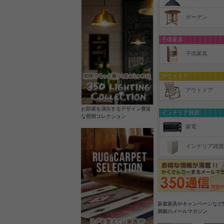
ガーデン
子供家具
子供家具
アウトドア
アウトドア
お部屋を演出するデザイン豊富
インテリア雑貨
な照明コレクション
家電
インテリア雑貨
新着家具やキャンペーンなど
満載のメールマガジン