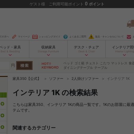
0
ゲスト
様
ご利用可能ポイント
ポイント
ての方へ
マイページ
ショッピングガイド
よくあるご質問
返品・キャンセルについて
ベッド・家具
収納家具
デスク・チェア
インテリア照
Bed & Bedding
Storage Furniture
Desk & Chair
Interior Lighting
ベッド
ゴミ箱
チェスト
こたつ
マットレス
食
円
ダイニングテーブル
テーブル
家具350【公式】
ソファー
2人掛けソファー
インテリア 1K
インテリア 1K の検索結果
こちらは家具350、インテリア 1Kの商品一覧です。1Kのお部屋に
テムです。
関連するカテゴリー