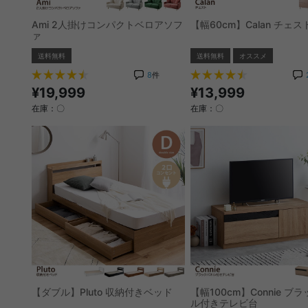
Ami 2人掛けコンパクトベロアソフ
【幅60cm】Calan チェス
ァ
送料無料
送料無料
オススメ
8
件
¥19,999
¥13,999
在庫：〇
在庫：〇
【ダブル】Pluto 収納付きベッド
【幅100cm】Connie ブ
ル付きテレビ台