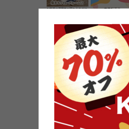
お部屋の雰囲気が変わるラグマ
ット＆カーペット
家具のレビューを書くと10%O
ーポンプレゼント
素材の良さを活かしたウッドソ
ケットのペンダントライト
インフォメーション
よくあるご質問
送料・お支払い
オフィスやモデルハウスなど
返品・交換