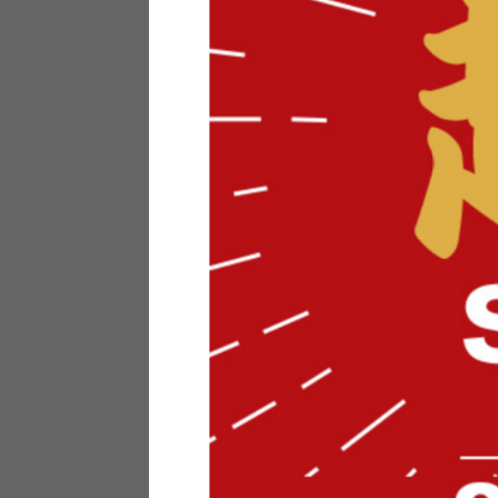
テリアにお悩みの法人のお客
ポイントシステムとは
特定商取引法について
メーカー様へのご案内
メディアへのリース
サイトマップ
お役立ち情報
どうする？不要家具！
家具お部屋に入る？
コーデテクニック
インテリア用語辞典
素材用語辞典
営業日カレンダー
2026年 8月
日
月
火
水
木
金
土