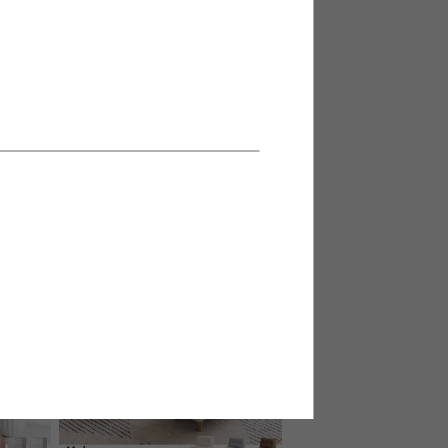
納付きベッ
【幅65cm】脚付きキャビネット
送料無料
オススメ
52
件
13
件
¥11,999
在庫：〇