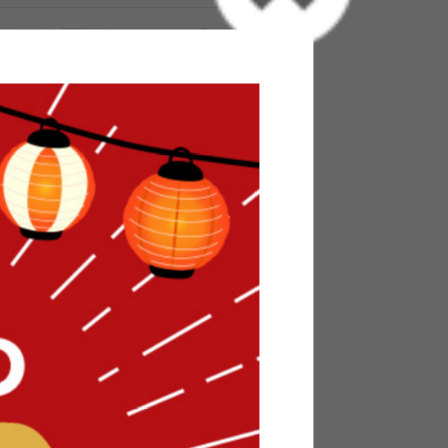
【幅130cm】2人掛けローソファ
送料無料
オススメ
34
件
44
件
¥23,999
在庫：〇