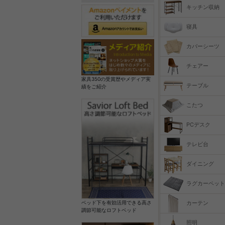
キッチン収納
寝具
カバーシーツ
チェアー
家具350の受賞歴やメディア実
テーブル
績をご紹介
こたつ
PCデスク
テレビ台
ダイニング
ラグカーペット
カーテン
ベッド下を有効活用できる高さ
調節可能なロフトベッド
照明