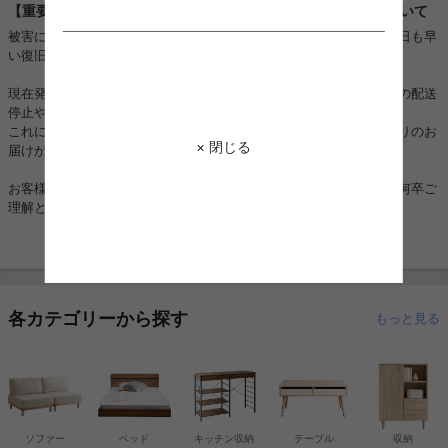
【重要】熊本地震に伴うお荷物のお届けとお盆期間の配送について
被害に遭われた皆様に、心よりお見舞い申し上げますとともに、一日も早
い復旧と、皆様の安全を心よりお祈り申し上げます。
現在発生しております地震の影響により、一部地域においてお荷物の配送
停止や大幅な遅延が生じております。
これに伴い、配達日時をご指定いただいている場合でも、ご希望通りのお
× 閉じる
届けができない可能性がございます。
お客様にはご不便とご迷惑をおかけし大変申し訳ございませんが、何卒ご
理解とご協力を賜りますようお願い申し上げます。
各カテゴリーから探す
もっと見る
ソファー
ベッド
キッチン収納
テーブル
収納