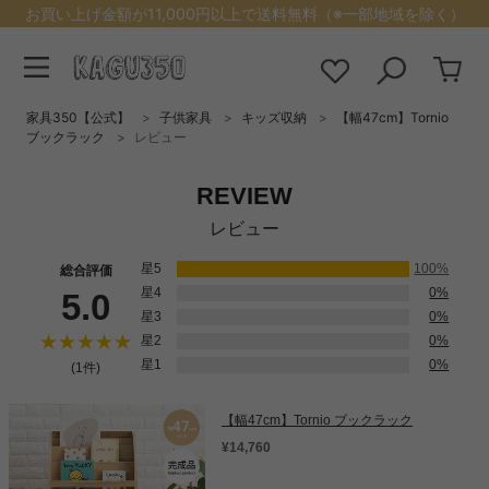
お買い上げ金額が11,000円以上で送料無料（※一部地域を除く）
家具350【公式】
子供家具
キッズ収納
【幅47cm】Tornio
ブックラック
レビュー
REVIEW
レビュー
星5
100%
総合評価
星4
0%
5.0
星3
0%
星2
0%
星1
0%
(1件)
【幅47cm】Tornio ブックラック
¥14,760