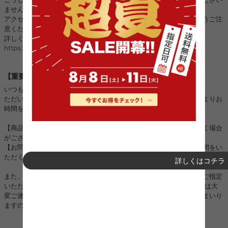
ません。
アクセス、ご注文、お振り込み、個人情報のやり取りをされないようご注
意ください。
詳しくはこちら：
https://kagu350.com/phishing
【重要】ご注文集中に伴う対応遅延のお詫びとお知らせ
いつも当店をご利用いただき誠にありがとうございます。
ただいまご注文が大変集中しており、以下の対応につきまして通常よりお
時間をいただく場合がございます。
【商品の発送】：順次進めておりますが、通常よりお時間をいただく場合
がございます。
【お問い合わせ対応】：順次進めておりますが、ご回答までにお時間をい
ただく場合がございます。
詳しくはコチラ
また、一部地域におきましては運送会社の配送状況の影響により、ご指定
いただいた日時通りにお届けできない場合がございます。 お客様には大
変ご迷惑をおかけいたしますが、一日も早く対応できるよう努めてまいり
ますので、何卒ご理解とご協力を賜りますようお願い申し上げます。