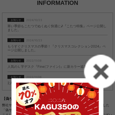
INFORMATION
2024/10/23
お知らせ
寒い季節もこたつでぬくぬく快適に♪『こたつ特集』ページ公開し
ました。
2024/10/23
お知らせ
もうすぐクリスマスの季節！『クリスマスコレクション2024』ペ
ージ公開しました。
2022/11/08
お知らせ
人気のＬ字デスク『Fine(ファイン)』に新カラー追加しました。
2022/11/08
お知らせ
2人掛けソファ『Moss(モス)』に新カラー追加しました。
【偽サイトにご注意ください】
弊社サイトのロゴ・画像などを不正に使用し、kagu350になりすました
「偽サイト」や「偽SNSアカウント」を複数確認しております。
こうした「偽サイト」「偽SNSアカウント」は、当店と全く関係がござい