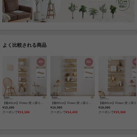
よく比較される商品
【幅40cm】Potes 突っ張りウォールラック
【幅60cm】Potes 突っ張りウォールラック
【幅8
¥15,490
¥16,980
¥18,080
クーポンで
¥13,166
クーポンで
¥14,433
クーポンで
¥15,368