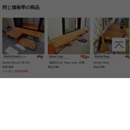
同じ価格帯の商品
Abelia Bench 58×90
【幅90cm】Arbor step 木製ベランダステップ
Abelia Step
¥18,350
¥12,700
¥12,700
クーポンで
¥15,597
この商品と同じカテゴリランキング