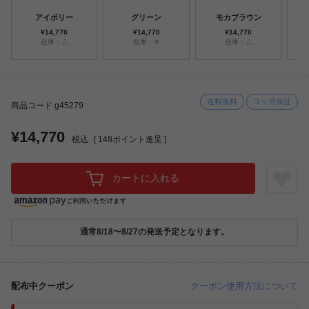
アイボリー
グリーン
モカブラウン
¥14,770
¥14,770
¥14,770
在庫：△
在庫：✕
在庫：△
送料無料
３ヶ月保証
商品コード g45279
¥14,770
税込
[
148
ポイント進呈 ]
カートに入れる
通常8/18〜8/27の発送予定となります。
配布中クーポン
クーポン使用方法について