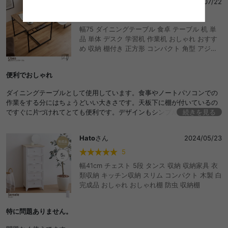
ゆう
さん
2025/07/22
4
幅75 ダイニングテーブル 食卓 テーブル 机 単
品 単体 デスク 学習机 作業机 おしゃれ おすす
め 収納 棚付き 正方形 コンパクト 角型 アジャ
スター付 省スペース 木目 ブラック スチール 黒
脚 カフェ リビング ダイニング 一人暮らし ワン
便利でおしゃれ
ルーム 食卓 食事 2人暮らし 同棲 テレワーク リ
モート 在宅 おしゃれ おすすめ 安い
ダイニングテーブルとして使用しています。食事やノートパソコンでの
作業をする分にはちょうどいい大きさです。天板下に棚が付いているの
ですぐに片づけれてとても便利です。デザインもシンプルかつスタイリ
続きを見る
ッシュでとても気に入ってます。
Hato
さん
2024/05/23
5
幅41cm チェスト 5段 タンス 収納 収納家具 衣
類収納 キッチン収納 スリム コンパクト 木製 白
完成品 おしゃれ おしゃれ棚 防虫 収納棚
特に問題ありません。