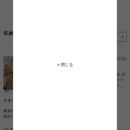
コーディネートをもっと見る
並び替え
収納棚 アンティークのレビュー
Ｍ
さん
2025/07/22
× 閉じる
5
幅120 ダイニングテーブル 食卓 テーブル 机 単
品 単体 デスク 学習机 作業机 おしゃれ おすす
め 収納 棚付き 長方形 コンパクト 角型 アジャ
スター付 省スペース 木目 ブラック スチール 黒
脚 カフェ リビング ダイニング 一人暮らし ワン
クオリティが高い！
ルーム 食卓 食事 4人 3人 2人暮らし ファミリ
ー 同棲 テレワーク リモート 在宅 おしゃれ お
家族4人でつかっています！
すすめ 安い
組み立ても簡単で、コスパもよく使い勝手のいい商品です◎