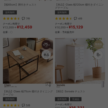
【幅65cm】脚付きチェスト
【単品】Claes 幅120cm 棚付きダイニン
グテーブル
送料無料
送料無料
7
件
4
件
クーポン利用で
クーポン利用で
¥12,459
¥15,129
¥13,999→
¥16,999→
在庫：〇
在庫：予約販売中
【8段】Sorsele チェスト
【単品】Claes 幅75cm 棚付きダイニング
テーブル
送料無料
完成品
送料無料
クーポン利用で
5
件
¥16,331