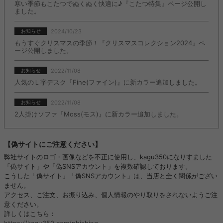
寒い季節もこたつでぬくぬく快適に♪『こたつ特集』ページ公開し
ました。
2024/10/23
お知らせ
もうすぐクリスマスの季節！『クリスマスコレクション2024』ペ
ージ公開しました。
2022/11/08
お知らせ
人気のＬ字デスク『Fine(ファイン)』に新カラー追加しました。
2022/11/08
お知らせ
2人掛けソファ『Moss(モス)』に新カラー追加しました。
【偽サイトにご注意ください】
弊社サイトのロゴ・画像などを不正に使用し、kagu350になりすました
「偽サイト」や「偽SNSアカウント」を複数確認しております。
こうした「偽サイト」「偽SNSアカウント」は、当店と全く関係がござい
ません。
アクセス、ご注文、お振り込み、個人情報のやり取りをされないようご注
意ください。
詳しくはこちら：
https://kagu350.com/phishing