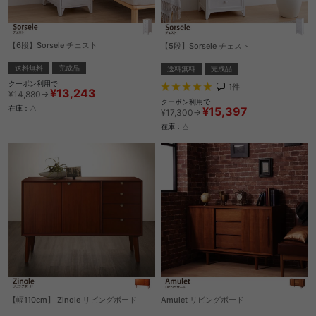
【6段】Sorsele チェスト
【5段】Sorsele チェスト
送料無料
完成品
送料無料
完成品
クーポン利用で
1
件
¥13,243
¥14,880→
クーポン利用で
¥15,397
在庫：△
¥17,300→
在庫：△
【幅110cm】 Zinole リビングボード
Amulet リビングボード