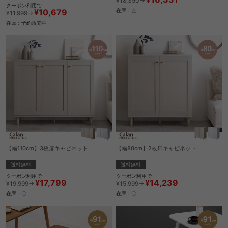
¥18,350→
クーポン利用で
¥10,679
在庫：△
¥11,999→
在庫：予約販売中
【幅110cm】3枚扉キャビネット
【幅80cm】2枚扉キャビネット
送料無料
送料無料
クーポン利用で
クーポン利用で
¥17,799
¥14,239
¥19,999→
¥15,999→
在庫：〇
在庫：〇