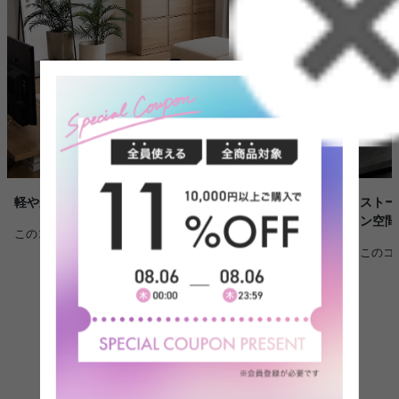
ストー
軽やかに整えるナチュラルモダン空間
ン空間
このコーディネートを詳しく見る >
このコ