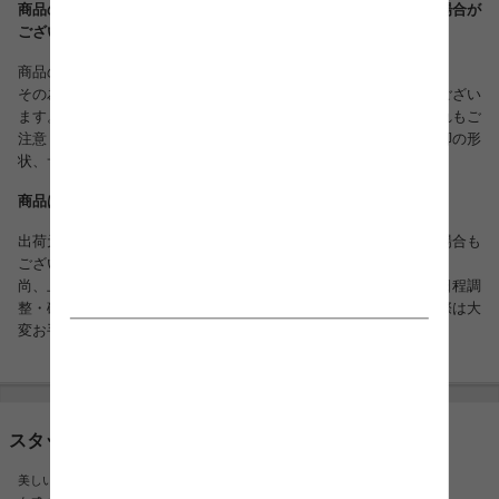
商品のデザインは、品質に差し支えない程度に予告なく変更する場合が
ございます。
商品の仕様は随時改善されております。
その為、入荷時により多少のデザイン変更が行われている場合がござい
ます。リピート注文等で同様の商品をご希望される方は、くれぐれもご
注意ください。生産国、各部品、ネジカバー等の色や形、縫製、脚の形
状、サイズなどに若干の誤差がある場合がございます。
商品は複数の倉庫より出荷させていただいております。
出荷元によりましては、お届け日時のご指定を承る事が出来ない場合も
ございますので、予めご了承くださいませ。
尚、上記のような場合には、弊社より手配ののち、配送業者から日程調
整・確認の意向でお電話を差し上げる場合もございますのでその際は大
変お手数ですが、ご対応の程よろしくお願いいたします。
スタッフおすすめポイント
美しい木目とアンティークデザインが上品で存