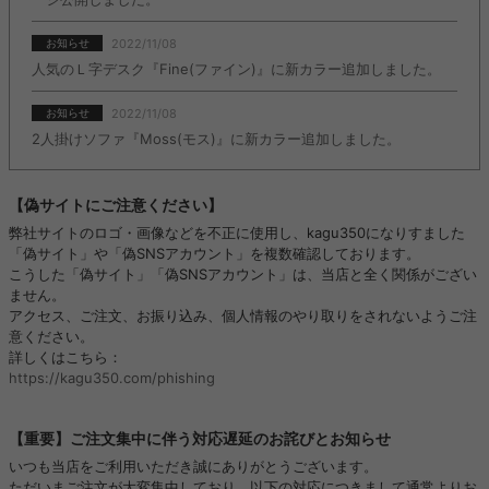
2022/11/08
お知らせ
人気のＬ字デスク『Fine(ファイン)』に新カラー追加しました。
2022/11/08
お知らせ
2人掛けソファ『Moss(モス)』に新カラー追加しました。
【偽サイトにご注意ください】
弊社サイトのロゴ・画像などを不正に使用し、kagu350になりすました
「偽サイト」や「偽SNSアカウント」を複数確認しております。
こうした「偽サイト」「偽SNSアカウント」は、当店と全く関係がござい
ません。
アクセス、ご注文、お振り込み、個人情報のやり取りをされないようご注
意ください。
詳しくはこちら：
https://kagu350.com/phishing
【重要】ご注文集中に伴う対応遅延のお詫びとお知らせ
いつも当店をご利用いただき誠にありがとうございます。
ただいまご注文が大変集中しており、以下の対応につきまして通常よりお