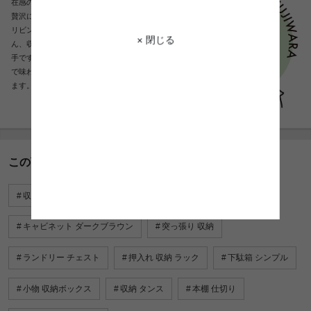
在感のあるリビングボード。天然木チーク材が
贅沢に使用されており、木の温もりがあふれる
リビング空間になります。デザイン性はもちろ
× 閉じる
ん、収納力もバツグンなので文句なしの使い勝
手です。長く使うことにより、暮らしに馴染ん
で味わいが増し、愛着を持ってお使いいただけ
ます。
この商品に関連するキーワード
収納
キャビネット・チェスト
小物 収納 引き出し
キャビネット ダークブラウン
突っ張り 収納
ランドリー チェスト
押入れ 収納 ラック
下駄箱 シンプル
小物 収納ボックス
収納 タンス
本棚 仕切り