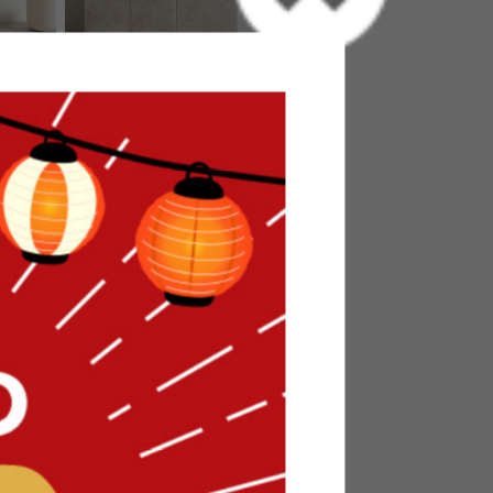
台
【幅100cm】レンジ台
送料無料
82
件
2
件
クーポン利用で
¥20,399
¥23,999→
在庫：〇