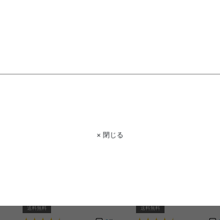
送料無料
送料無料
3
件
¥10,999
クーポン利用で
¥14,449
¥16,999→
在庫：〇
在庫：〇
× 閉じる
【幅95cm】キャビネット
【幅100cm】Anq キャビ
送料無料
送料無料