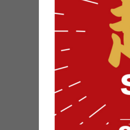
テリアにお悩みの法人のお客
ポイントシステムとは
特定商取引法について
メーカー様へのご案内
メディアへのリース
サイトマップ
お役立ち情報
どうする？不要家具！
家具お部屋に入る？
コーデテクニック
インテリア用語辞典
素材用語辞典
営業日カレンダー
2026年 8月
日
月
火
水
木
金
土