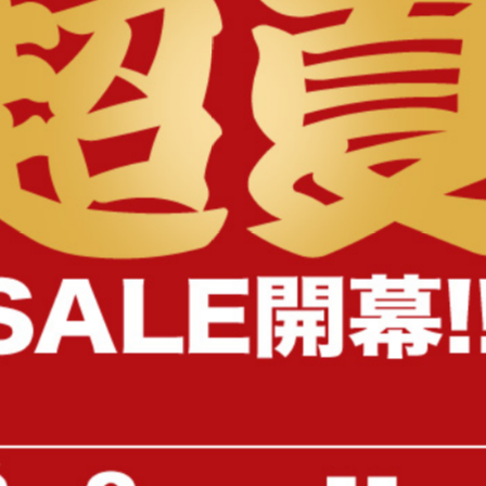
様へ
【幅75cm】ゴミ箱付きキッチンカ
【幅60cm】Cyrus レンジ
ウンター
送料無料
送料無料
11
件
クーポン利用で
クーポン利用で
¥16,999
¥14,449
¥19,999→
¥16,999→
在庫：〇
在庫：〇