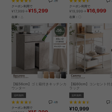
3
件
クーポン利用で
クーポン利用で
¥15,299
¥16,999
¥17,999→
¥19,999→
在庫：△
在庫：〇
【幅56cm】ゴミ箱付きキッチンカ
【幅60cm】コンセント付
ウンター
ラック
送料無料
送料無料
4
件
クーポン利用で
¥10,999