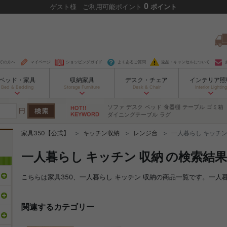
0
ゲスト
様
ご利用可能ポイント
ポイント
ての方へ
マイページ
ショッピングガイド
よくあるご質問
返品・キャンセルについて
ベッド・家具
収納家具
デスク・チェア
インテリア照
Bed & Bedding
Storage Furniture
Desk & Chair
Interior Lighting
ソファ
デスク
ベッド
食器棚
テーブル
ゴミ箱
円
ダイニングテーブル
ラグ
家具350【公式】
キッチン収納
レンジ台
一人暮らし キッチン
一人暮らし キッチン 収納 の検索結果
こちらは家具350、一人暮らし キッチン 収納の商品一覧です。一
関連するカテゴリー