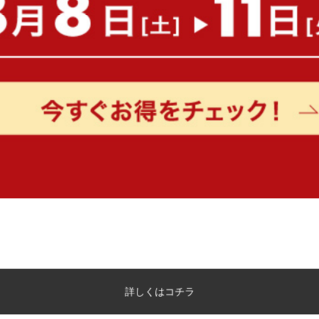
【幅80cm】レンジ台
【幅50cm】2連式ゴミ箱
送料無料
送料無料
6
件
クーポン利用で
¥14,999
¥15,299
¥17,999→
在庫：〇
在庫：予約販売中
詳しくはコチラ
【幅40cm】フラップ式ゴミ箱
【幅74.5cm】収納付き2
箱