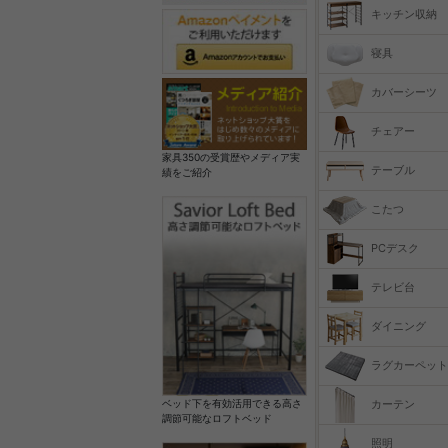
キッチン収納
寝具
カバーシーツ
チェアー
家具350の受賞歴やメディア実
テーブル
績をご紹介
こたつ
PCデスク
テレビ台
ダイニング
ラグカーペット
カーテン
ベッド下を有効活用できる高さ
調節可能なロフトベッド
照明