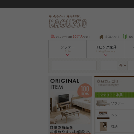
50万人
当店について
初め
メンバー登録数
突破！
ソファー
リビング家具
Sofa
Living Furniture
円〜
インテリア・家具
ソファー
ベッド
収納