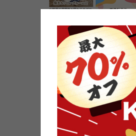
お部屋の雰囲気が変わるラグマ
ット＆カーペット
家具のレビューを書くと10%O
ーポンプレゼント
素材の良さを活かしたウッドソ
ケットのペンダントライト
インフォメーション
よくあるご質問
送料・お支払い
オフィスやモデルハウスなど
返品・交換