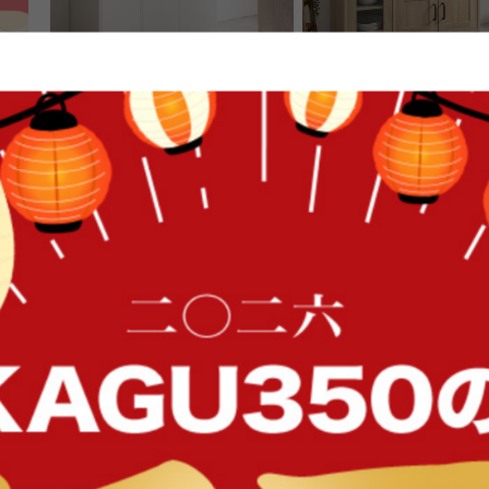
【幅74.5cm】Toy 3連式ゴミ箱
【幅88cm】Plum レンジ
送料無料
送料無料
オススメ
12
件
FFク
クーポン利用で
¥14,999
¥14,449
¥16,999→
在庫：〇
在庫：〇
イン