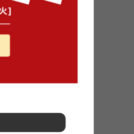
【幅115cm】引き出し付きキャビ
ネット
送料無料
4
件
4
件
クーポン利用で
¥18,699
¥21,999→
在庫：予約販売中
連式ゴミ
【幅100cm】引き出し付きキャビ
ネット