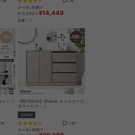
23
件
2
件
クーポン利用で
¥14,449
¥16,999→
在庫：〇
きレンジ
【幅100cm】Sharon キャスター付
きキャビネット
送料無料
2
件
15
件
クーポン利用で