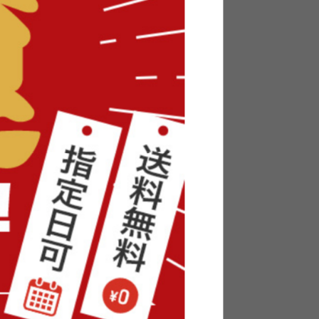
台
【幅55cm】Topu レンジ台
送料無料
4
件
23
件
クーポン利用で
¥15,299
¥17,999→
在庫：〇