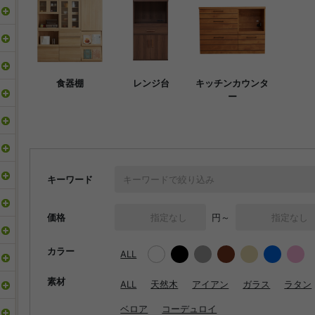
食器棚
レンジ台
キッチンカウンタ
ー
キーワード
価格
円～
カラー
ALL
素材
ALL
天然木
アイアン
ガラス
ラタン
ベロア
コーデュロイ