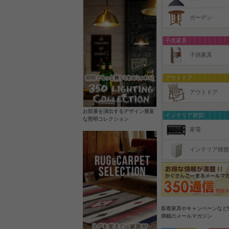
ガーデン
子供家具
子供家具
アウトドア
アウトドア
お部屋を演出するデザイン豊富
インテリア雑貨
な照明コレクション
家電
インテリア雑貨
新着家具やキャンペーンなど
満載のメールマガジン