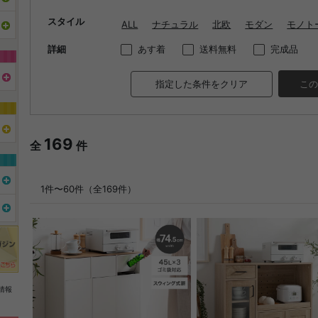
スタイル
ALL
ナチュラル
北欧
モダン
モノト
詳細
あす着
送料無料
完成品
指定した条件をクリア
この
169
全
件
1件〜60件（全169件）
情報