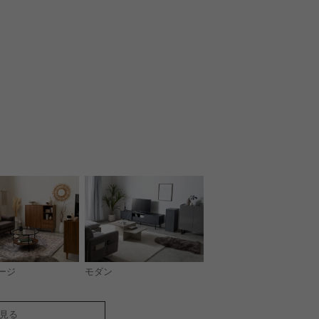
モダン
ージ
見る