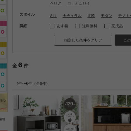
ベロア
コーデュロイ
スタイル
ALL
ナチュラル
北欧
モダン
モノト
詳細
あす着
送料無料
完成品
指定した条件をクリア
この
6
全
件
1件〜6件（全6件）
情報