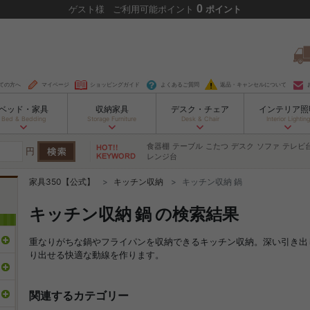
0
ゲスト
様
ご利用可能ポイント
ポイント
ての方へ
マイページ
ショッピングガイド
よくあるご質問
返品・キャンセルについて
ベッド・家具
収納家具
デスク・チェア
インテリア照
Bed & Bedding
Storage Furniture
Desk & Chair
Interior Lighting
食器棚
テーブル
こたつ
デスク
ソファ
テレビ
円
レンジ台
家具350【公式】
キッチン収納
キッチン収納 鍋
キッチン収納 鍋 の検索結果
重なりがちな鍋やフライパンを収納できるキッチン収納。深い引き出
り出せる快適な動線を作ります。
関連するカテゴリー