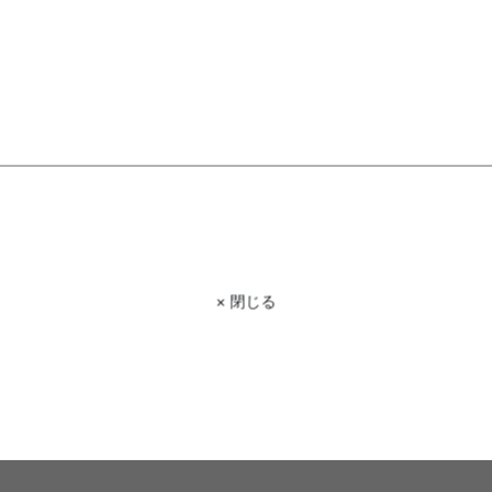
× 閉じる
明るく開放的に暮らす、洗練されたモダンインテリア
このコーディネートを詳しく見る >