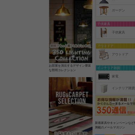
ガーデン
子供家具
子供家具
アウトドア
アウトドア
お部屋を演出するデザイン豊富
インテリア雑貨
な照明コレクション
家電
インテリア雑貨
新着家具やキャンペーンなど
満載のメールマガジン