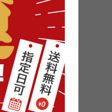
台
【ガラス扉】Powry キャビネット
sold out
¥27,400
20
件
 コーナー
キッチン収納 黒
ッチン収納 カップボード
ャビネット
キッチン収納 皿