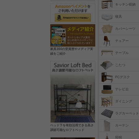
キッチン収納
寝具
カバーシーツ
チェアー
家具350の受賞歴やメディア実
テーブル
績をご紹介
こたつ
PCデスク
テレビ台
ダイニング
ラグカーペット
カーテン
ベッド下を有効活用できる高さ
調節可能なロフトベッド
照明