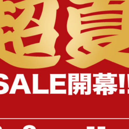
様へ
【幅81cm】Tony フラップ扉レン
【幅90cm】 Liam レンジ
ジ台
sold out
sold out
2
件
¥13,484
¥29,999
1件〜6件（全6件）
キッチン収納 鍋に関するキーワード
キッチン収納 棚 おしゃれ
キッチン収納 台
キッチン収納
キッチン収納棚 ゴミ箱
キッチン収納 スチールラック
キ
キッチン収納 ケース
キッチン収納 扉
キッチン収納 キ