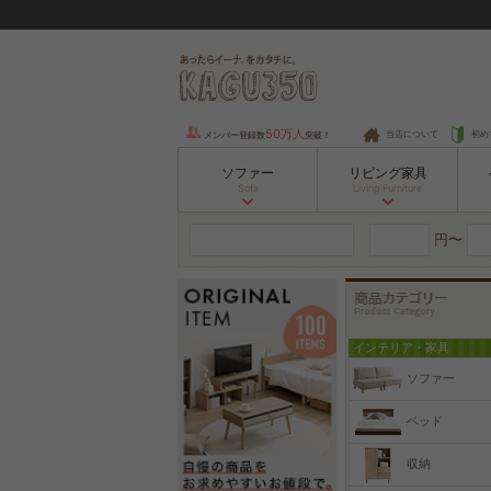
50万人
当店について
初め
メンバー登録数
突破！
ソファー
リビング家具
Sofa
Living Furniture
円〜
インテリア・家具
ソファー
ベッド
収納