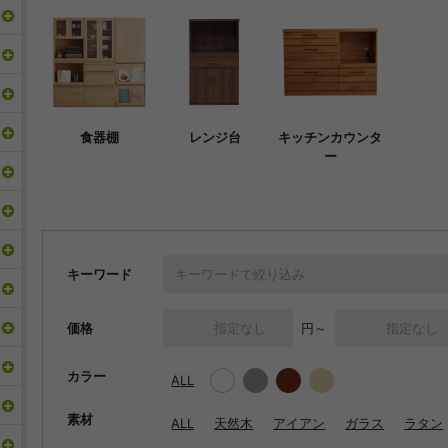
食器棚
レンジ台
キッチンカウンタ
ー
キーワード
価格
円～
カラー
ALL
素材
ALL
天然木
アイアン
ガラス
ラタン