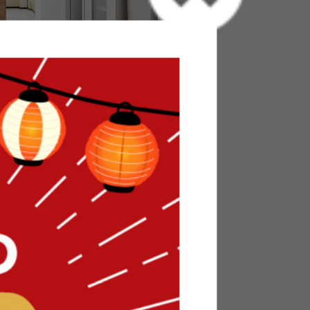
ジ収納
【幅30cm】Bure キャビネット
送料無料
1
件
1
件
¥11,240
在庫：△