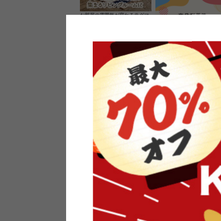
お部屋の雰囲気が変わるラグマ
ット＆カーペット
家具のレビューを書くと10%O
ーポンプレゼント
素材の良さを活かしたウッドソ
ケットのペンダントライト
インフォメーション
よくあるご質問
送料・お支払い
オフィスやモデルハウスなど
返品・交換