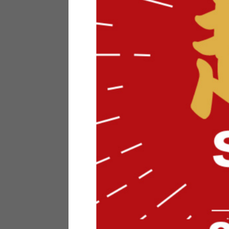
テリアにお悩みの法人のお客
ポイントシステムとは
特定商取引法について
メーカー様へのご案内
メディアへのリース
サイトマップ
お役立ち情報
どうする？不要家具！
家具お部屋に入る？
コーデテクニック
インテリア用語辞典
素材用語辞典
営業日カレンダー
2026年 8月
日
月
火
水
木
金
土