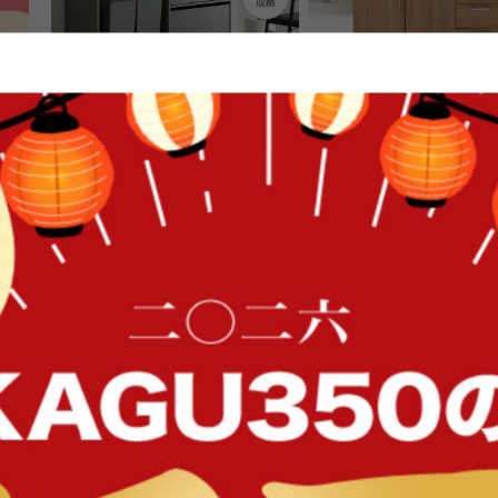
【幅120cm】Conina ゴミ箱上レン
【幅90cm】Keittio レン
ジラック
送料無料
送料無料
FFク
6
件
クーポン利用で
クーポン利用で
¥15,299
¥28,237
¥17,999→
¥33,220→
在庫：〇
在庫：△
イン