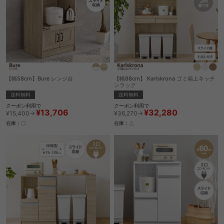
【幅58cm】Bure レンジ台
【幅88cm】 Karlskrona ゴミ箱上キッチ
ンラック
送料無料
送料無料
クーポン利用で
クーポン利用で
¥13,706
¥32,280
¥15,400→
¥36,270→
在庫：〇
在庫：△