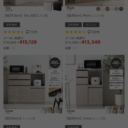
【幅74.5cm】Toy 3連式ゴミ箱
【幅88cm】Plum レンジ台
送料無料
送料無料
オススメ
12
件
82
件
クーポン利用で
クーポン利用で
¥15,129
¥13,349
¥16,999→
¥14,999→
在庫：〇
在庫：〇
【幅100cm】レンジ台
【幅60cm】Cyrus レンジ台
送料無料
送料無料