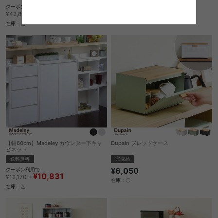
クーポン利用で
¥38,109
¥42,820→
在庫：△
【幅60cm】Madeley カウンター下キャ
Dupain ブレッドケース
ビネット
完成品
送料無料
¥6,050
クーポン利用で
¥10,831
¥12,170→
在庫：〇
在庫：△