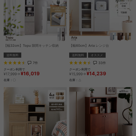
【幅32cm】Topu 隙間キッチン収納
【幅60cm】Aria レンジ台
送料無料
送料無料
オススメ
7
件
33
件
クーポン利用で
クーポン利用で
¥16,019
¥14,239
¥17,999→
¥15,999→
在庫：〇
在庫：△