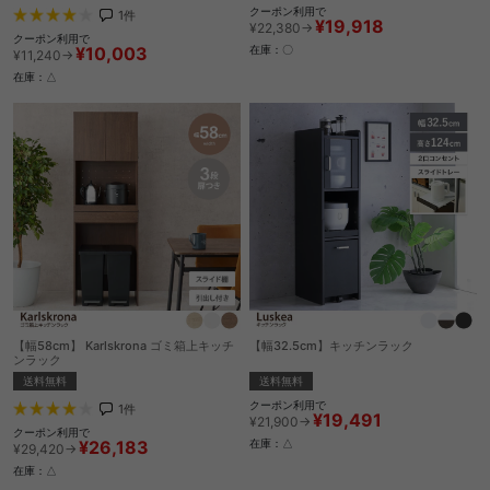
クーポン利用で
1
件
¥19,918
¥22,380→
クーポン利用で
¥10,003
在庫：〇
¥11,240→
在庫：△
【幅58cm】 Karlskrona ゴミ箱上キッチ
【幅32.5cm】キッチンラック
ンラック
送料無料
送料無料
クーポン利用で
1
件
¥19,491
¥21,900→
クーポン利用で
¥26,183
在庫：△
¥29,420→
在庫：△