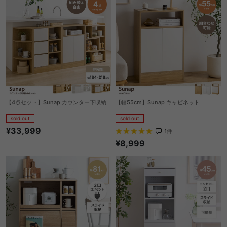
【4点セット】Sunap カウンター下収納
【幅55cm】Sunap キャビネット
sold out
sold out
¥33,999
1
件
¥8,999