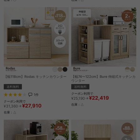
【幅118cm】Rodas キッチンカウンター
【幅74〜122cm】Bure 伸縮式キッチンカ
ウンター
送料無料
送料無料
クーポン利用で
1
件
¥22,419
¥25,190→
クーポン利用で
¥27,910
在庫：△
¥31,360→
在庫：△