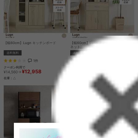
【幅60cm】Lugn キッチンボード
【幅60cm】Lugn ミドルキッチンキャビ
ネット
送料無料
送料無料
クーポン利用で
1
件
¥13,261
¥14,900→
クーポン利用で
¥12,958
在庫：〇
¥14,560→
在庫：△