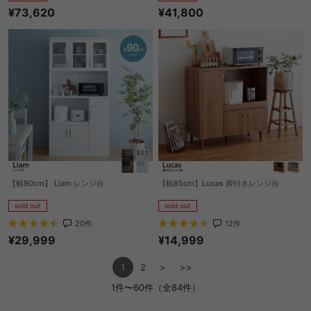
¥73,620
¥41,800
【幅90cm】 Liam レンジ台
【幅85cm】Lucas 脚付きレンジ台
sold out
sold out
20
件
12
件
¥29,999
¥14,999
1
2
>
>>
1件〜60件（全84件）