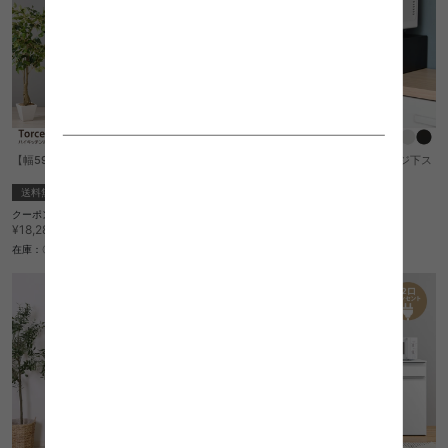
【幅59cm】Torce ハイキッチンボード
【幅45cm】TREE 引き出し付レンジ下ス
ライドテーブル
送料無料
送料無料
完成品
クーポン利用で
クーポン利用で
¥16,269
¥10,769
¥18,280→
¥12,100→
在庫：〇
在庫：〇