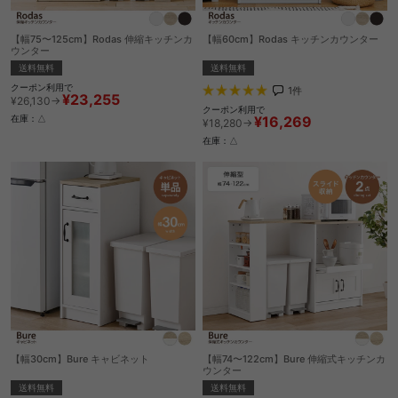
【幅75〜125cm】Rodas 伸縮キッチンカ
【幅60cm】Rodas キッチンカウンター
ウンター
送料無料
送料無料
クーポン利用で
1
件
¥23,255
¥26,130→
クーポン利用で
¥16,269
在庫：△
¥18,280→
在庫：△
【幅30cm】Bure キャビネット
【幅74〜122cm】Bure 伸縮式キッチンカ
ウンター
送料無料
送料無料