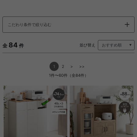
こだわり条件で絞り込む
84
全
件
並び替え
1
2
>
>>
1件〜60件（全84件）