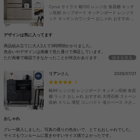
Cyrus サイラス 幅100 レンジ台 食器棚 キッチ
ン収納 カップボード キッチンボード レンジラ
ック キッチンカウンター おしゃれ おすすめ 安
い 収納 大容量 可動棚 キャスター 作業台 引き
出し スライドトレー リビング ダイニング 台所
デザインは気に入ってます
一人暮らし 二人 ワンルーム 同棲 扉付き 家電
炊飯器 皿 大型レンジ対応 コンセント付き
商品組み立てに大人2人で3時間弱かかりました。
色合いやデザインは画像で見た通りで満足しています。
ただ画像で確認できなかったことが何点かあります。
続きを見る
まずスライドレールが22センチ程しか引き出せないので、炊飯器(5合炊
き)を乗せて引き出した状態で蓋を開けると、蓋が上の棚に当たって全開
リアン
さん
2026/07/21
できません。
また3箇所ある引き出しと開き戸は上に1.5センチほどの隙間(開閉のため
5
の隙間です)があります。
幅86 レンジ台 レンジボード キッチン収納 食器
後は開き戸の金具も自分で付けるので、調整が難しいことでしょうか。
棚 ラック おしゃれ おすすめ 大理石柄 ストーン
(私の技術ではガタ付きがあります…)
収納 スリム 薄型 コンパクト 省スペース 小さめ
デザインと色合い、あと隠しキャスターが付いてる点は気に入っていま
ロー 扉付き 引き出し スライドトレー 2口コン
すが、実物を見ないで買うことの難しさを感じました。
セント 可動棚 家電 リビング ダイニング 台所
おしゃれ
高級感 ノイズレス マーブル 脚付き ディスプレ
イ 炊飯器 電子レンジ オーブントースター 皿 一
グレー購入しました。写真の通りの色合いで、とてもおしゃれでした。
人暮らし ワンルーム
サイズもワンルームに置きやすいサイズ感でよかったです。