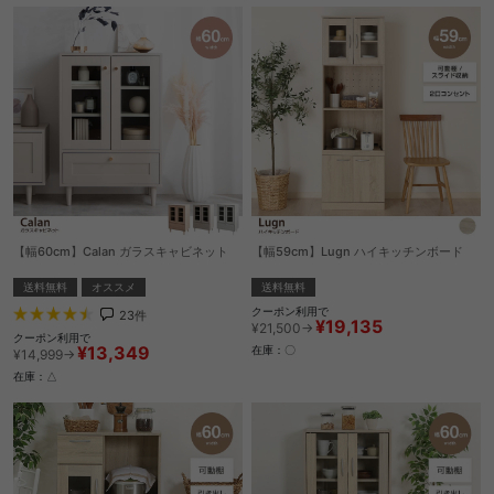
【幅60cm】Calan ガラスキャビネット
【幅59cm】Lugn ハイキッチンボード
送料無料
オススメ
送料無料
クーポン利用で
23
件
¥19,135
¥21,500→
クーポン利用で
¥13,349
在庫：〇
¥14,999→
在庫：△