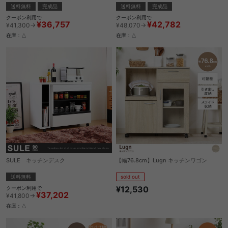
送料無料
完成品
送料無料
完成品
クーポン利用で
クーポン利用で
¥36,757
¥42,782
¥41,300→
¥48,070→
在庫：△
在庫：△
SULE キッチンデスク
【幅76.8cm】Lugn キッチンワゴン
送料無料
sold out
¥12,530
クーポン利用で
¥37,202
¥41,800→
在庫：△