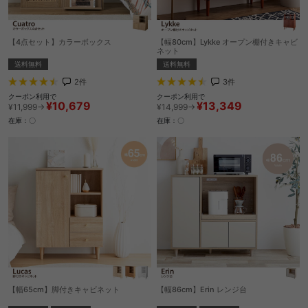
【4点セット】カラーボックス
【幅80cm】Lykke オープン棚付きキャビ
ネット
送料無料
送料無料
2
件
3
件
クーポン利用で
クーポン利用で
¥10,679
¥13,349
¥11,999→
¥14,999→
在庫：〇
在庫：〇
【幅65cm】脚付きキャビネット
【幅86cm】Erin レンジ台