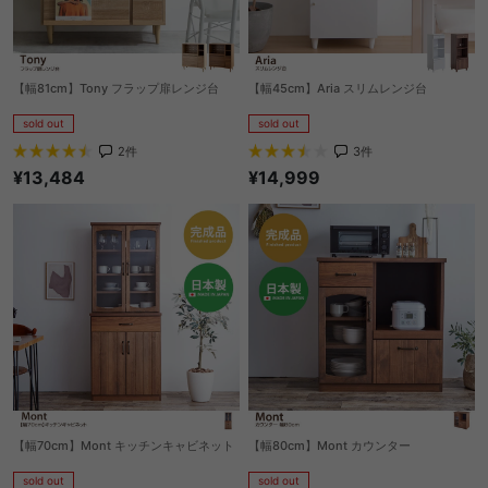
【幅81cm】Tony フラップ扉レンジ台
【幅45cm】Aria スリムレンジ台
sold out
sold out
2
件
3
件
¥13,484
¥14,999
【幅70cm】Mont キッチンキャビネット
【幅80cm】Mont カウンター
sold out
sold out