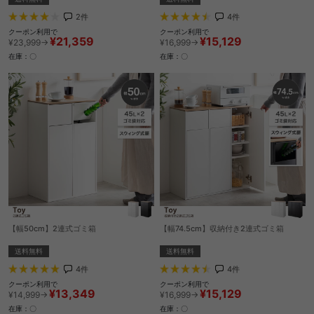
2
件
4
件
クーポン利用で
クーポン利用で
¥21,359
¥15,129
¥23,999→
¥16,999→
在庫：〇
在庫：〇
【幅50cm】2連式ゴミ箱
【幅74.5cm】収納付き2連式ゴミ箱
送料無料
送料無料
4
件
4
件
クーポン利用で
クーポン利用で
¥13,349
¥15,129
¥14,999→
¥16,999→
在庫：〇
在庫：〇