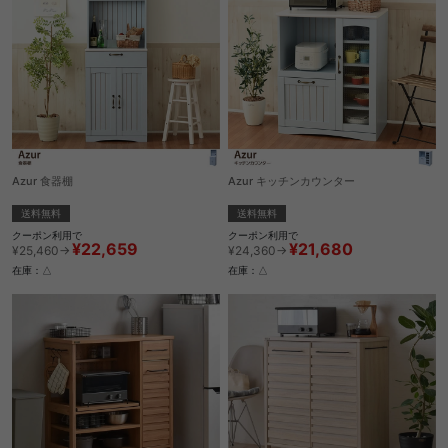
Azur 食器棚
Azur キッチンカウンター
送料無料
送料無料
クーポン利用で
クーポン利用で
¥22,659
¥21,680
¥25,460→
¥24,360→
在庫：△
在庫：△