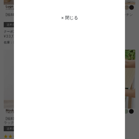
【幅88.5cm】Lugn ハイキッチンボード
【幅133〜207cm】Rodas 伸縮キッチン
× 閉じる
カウンター
送料無料
送料無料
クーポン利用で
クーポン利用で
¥29,521
¥36,062
¥33,170→
¥40,520→
在庫：〇
在庫：△
【幅87cm】Moskosel ゴミ箱上キッチン
Dupain ブレッドケース ウェーブ
ラック
¥6,050
送料無料
在庫：〇
2
件