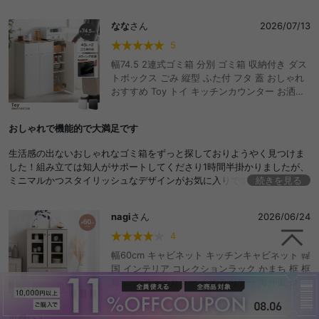
なな
さん
2026/07/13
5
幅74.5 2連式ゴミ箱 分別 ゴミ箱 収納付き ダス
トボックス ごみ 縦型 ふた付 フタ 蓋 おしゃれ
おすすめ Toy トイ キッチンカウンター お洒落
シンプル リビング インテリア 45l リットル 木
目 モダン ウッド スウィング扉 スイング 隠す
おしゃれで機能的で大満足です
薄型 スリム コンパクト 大容量 見えない 可動棚
収納 キッチン収納 食器棚 レンジ台 カウンター
生活感の出ないおしゃれなゴミ箱をずっと探しておりようやく見つけま
下 レンジラック ボード ペールカウンター 一人
した！組み立ては知人がサポートしてくださり1時間半掛かりましたが、
暮らし 洗面所 台所 安い
ミニマルかつスタイリッシュなデザインがお気に入りです。もう少しス
続きを見る
ペースに余裕があるので同じシリーズの別のフリップ式のものを買い足
そうと思っています。
nagi
さん
2026/06/24
4
幅60cm キャビネット キッチンキャビネット 韓
国 インテリア コレクションラック かまち 框 框
扉 ニュアンスカラー くすみカラー 海外風 ロー
タイプ ガラス扉 可動棚 棚付き 扉収納 引き出し
飾り棚 引き出し収納 カップボード 収納 棚 収納