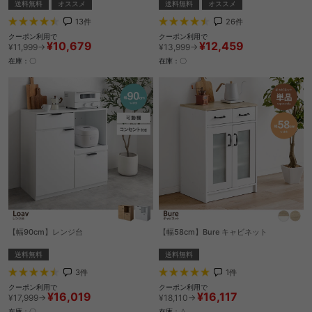
送料無料
オススメ
送料無料
オススメ
13
件
26
件
クーポン利用で
クーポン利用で
¥10,679
¥12,459
¥11,999→
¥13,999→
在庫：〇
在庫：〇
【幅90cm】レンジ台
【幅58cm】Bure キャビネット
送料無料
送料無料
3
件
1
件
クーポン利用で
クーポン利用で
¥16,019
¥16,117
¥17,999→
¥18,110→
在庫：〇
在庫：△