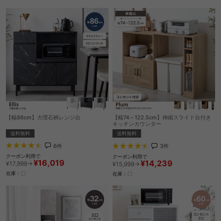
【幅86cm】大理石柄レンジ台
【幅74～122.5cm】伸縮スライド台付き
キッチンカウンター
送料無料
送料無料
6
件
3
件
クーポン利用で
クーポン利用で
¥16,019
¥14,239
¥17,999→
¥15,999→
在庫：〇
在庫：〇