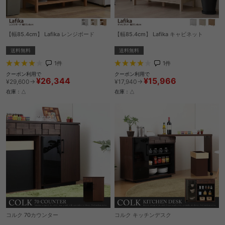
【幅85.4cm】 Lafika レンジボード
【幅85.4cm】 Lafika キャビネット
送料無料
送料無料
1
件
1
件
クーポン利用で
クーポン利用で
¥26,344
¥15,966
¥29,600→
¥17,940→
在庫：△
在庫：△
コルク 70カウンター
コルク キッチンデスク