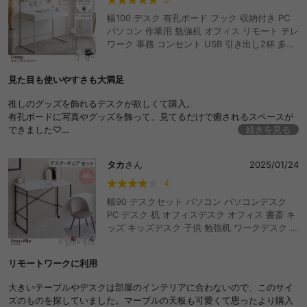
幅100 デスク 有孔ボード フック 収納付き PC
パソコン 作業用 勉強机 オフィス リモート テレ
ワーク 事務 コンセント USB 引き出し2杯 多機
能 コンパクト 省スペース キッズ 子供 ディスプ
レイ 飾り棚 間切り 目隠し 便利 ゲーム 推し活
見た目も使いやすさも大満足
趣味 小学生 中学 書斎 テーブル ミシン台
推しのグッズを飾れるデスクが欲しくて購入。
有孔ボードに写真やグッズを飾って、見てるだけで癒されるスペースが
できました♡
続きを見る
コンパクトだけど、作業スペースはしっかりあって助かってます！
タカ
さん
2025/01/24
4
幅90 デスクセット パソコン パソコンデスク
PC デスク 机 オフィスデスク オフィス 書斎 キ
ッズ キッズデスク 子供 勉強机 ワークデスク ワ
ーク 在宅 在宅ワーク 大理石 おしゃれ 人気 新
生活 スリム 2点セット 化粧台 メイク ドレッサ
リモートワークに利用
ー 作業台 韓国 大理石柄 ベロア素材 高級感 金
脚
大きいテーブルやデスクは部屋のインテリアに合わないので、このサイ
ズのものを探していました。マーブルの天板も可愛くて思ったより購入