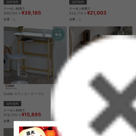
送料無料
送料無料
クーポン利用で
クーポン利用で
¥21,003
¥39,185
¥24,710→
¥46,100→
在庫：△
在庫：△
Collet カウンターテーブル
Kokoa デスク
送料無料
送料無料
クーポン利用で
クーポン利用で
¥15,895
¥18,887
¥18,700→
¥22,220→
在庫：△
在庫：〇