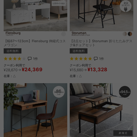
【幅67〜123cm】Flensburg 伸縮式コス
【2点セット】Storuman 折りたたみデス
メワゴン
ク&チェアセット
送料無料
送料無料
1
件
1
件
クーポン利用で
クーポン利用で
¥24,369
¥13,328
¥28,670→
¥15,680→
在庫：△
在庫：△