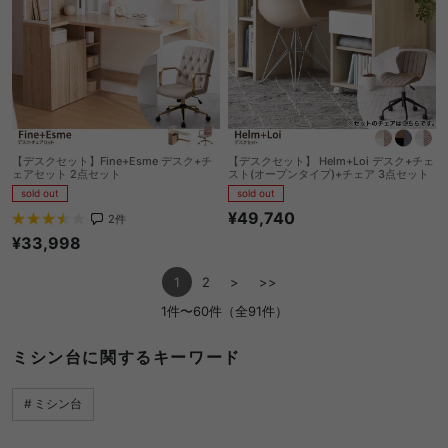
【デスクセット】Fine+Esme デスク+チ
【デスクセット】 Helm+Loi デスク+チェ
ェアセット 2点セット
スト(オープンタイプ)+チェア 3点セット
sold out
sold out
¥49,740
2
件
¥33,998
1
2
>
>>
1件〜60件（全91件）
ミシン台に関するキーワード
ミシン台