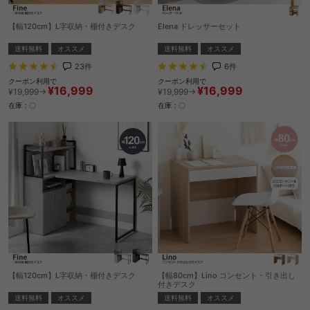
【幅120cm】L字収納・棚付きデスク
Elena ドレッサーセット
送料無料
オススメ
送料無料
オススメ
23
件
6
件
クーポン利用で
クーポン利用で
¥16,999
¥16,999
¥19,999→
¥19,999→
在庫：〇
在庫：〇
【幅120cm】L字収納・棚付きデスク
【幅80cm】Lino コンセント・引き出し
付きデスク
送料無料
オススメ
送料無料
オススメ