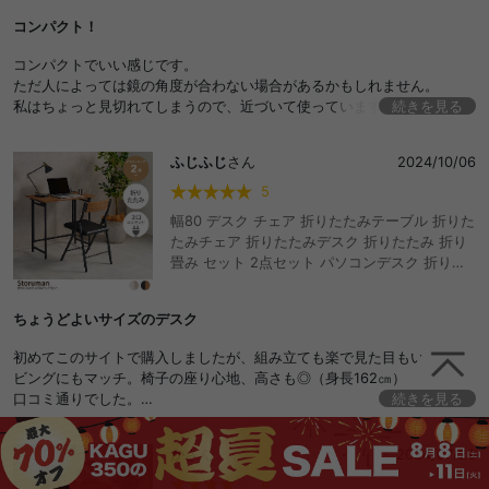
納 メイク机 椅子
コンパクト！
コンパクトでいい感じです。
ただ人によっては鏡の角度が合わない場合があるかもしれません。
私はちょっと見切れてしまうので、近づいて使っています。
続きを見る
蓋の開け閉めで手をはさみそうになるので注意して使ってます。
ふじふじ
さん
2024/10/06
5
幅80 デスク チェア 折りたたみテーブル 折りた
たみチェア 折りたたみデスク 折りたたみ 折り
畳み セット 2点セット パソコンデスク 折り畳
み 机 椅子 PCデスク チェアー いす イス デスク
&チェア 在宅 在宅勤務 テレワーク リモートワ
ちょうどよいサイズのデスク
ーク 勉強机
初めてこのサイトで購入しましたが、組み立ても楽で見た目もいい。リ
ビングにもマッチ。椅子の座り心地、高さも◎（身長162㎝）
口コミ通りでした。
続きを見る
また利用しようと思います。
か
さん
2024/07/29
4