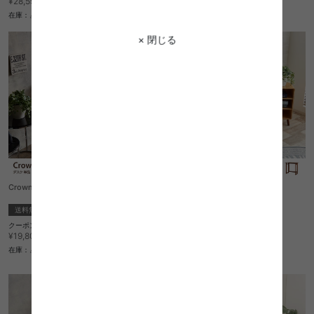
¥28,590→
¥33,220→
在庫：△
在庫：△
× 閉じる
Crown Desk
Milan Folding Table
送料無料
送料無料
完成品
クーポン利用で
1
件
¥16,830
¥19,800→
¥12,870
在庫：△
在庫：〇