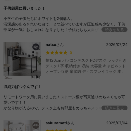
オフィスデスク ワークデスク ゲーミングデス
子供部屋に買いました！
ク おしゃれ おすすめ 安い
小学生の子供たちにホワイトを2個購入。
清潔感のあるきれいな白で、２つ並べていますが圧迫感も少なく、子供
部屋が一気におしゃれになりました！子供たちも大喜びで気に入って使
続きを見る
っています。収納がいっぱいできるし、造りも頑丈そうで安心しまし
た。
natsu
さん
2026/07/24
5
幅120cm パソコンデスク PCデスク ラック付き
デスク L字 収納付き 収納 大容量 キャビネット
オープン収納 扉収納 ディスプレイラック 本棚
テレワーク 机 勉強机 学習机 作業台 学習デスク
オフィスデスク ワークデスク ゲーミングデス
収納力ばつぐんです！
ク おしゃれ おすすめ 安い
リモートワーク用に買いました！ストーン柄が写真通りめちゃくちゃ可
愛いです！！
かなり物が入るので、デスク上もお部屋もめっちゃスッキリしました笑
続きを見る
買ってよかったです！
sakuramoti
さん
2025/07/04
5