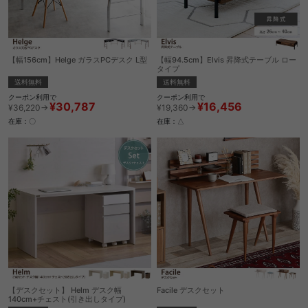
【幅156cm】Helge ガラスPCデスク L型
【幅94.5cm】Elvis 昇降式テーブル ロー
タイプ
送料無料
送料無料
クーポン利用で
クーポン利用で
¥30,787
¥16,456
¥36,220→
¥19,360→
在庫：〇
在庫：△
【デスクセット】 Helm デスク幅
Facile デスクセット
140cm+チェスト(引き出しタイプ)