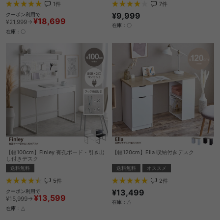
1
件
7
件
¥9,999
クーポン利用で
¥18,699
¥21,999→
在庫：〇
在庫：〇
【幅100cm】Finley 有孔ボード・引き出
【幅120cm】Ella 収納付きデスク
し付きデスク
送料無料
オススメ
送料無料
2
件
5
件
¥13,499
クーポン利用で
¥13,599
¥15,999→
在庫：△
在庫：△