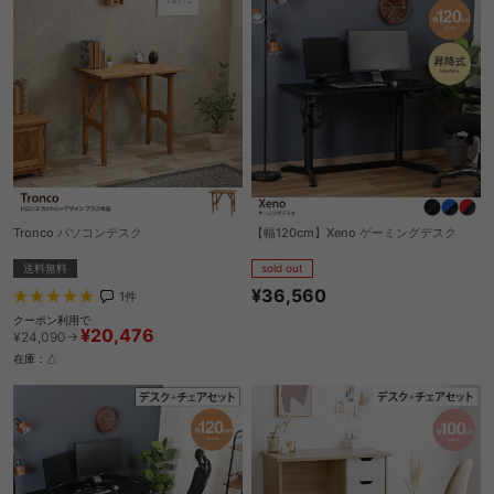
Tronco パソコンデスク
【幅120cm】Xeno ゲーミングデスク
送料無料
sold out
¥36,560
1
件
クーポン利用で
¥20,476
¥24,090→
在庫：△