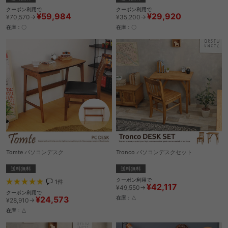
クーポン利用で
クーポン利用で
¥59,984
¥29,920
¥70,570→
¥35,200→
在庫：〇
在庫：〇
Tomte パソコンデスク
Tronco パソコンデスクセット
送料無料
送料無料
クーポン利用で
1
件
¥42,117
¥49,550→
クーポン利用で
¥24,573
在庫：△
¥28,910→
在庫：△