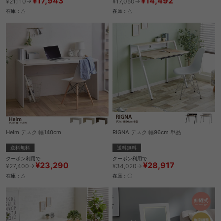
¥17,943
¥14,492
¥21,110→
¥17,050→
在庫：△
在庫：△
Helm デスク 幅140cm
RIGNA デスク 幅96cm 単品
送料無料
送料無料
クーポン利用で
クーポン利用で
¥23,290
¥28,917
¥27,400→
¥34,020→
在庫：△
在庫：〇