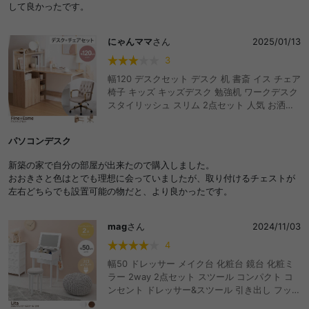
して良かったです。
にゃんママ
さん
2025/01/13
3
幅120 デスクセット デスク 机 書斎 イス チェア
椅子 キッズ キッズデスク 勉強机 ワークデスク
スタイリッシュ スリム 2点セット 人気 お洒落
おしゃれ 新生活 収納 L字 アーム付き ベロア 棚
付きデスク 棚
パソコンデスク
新築の家で自分の部屋が出来たので購入しました。
おおきさと色はとでも理想に会っていましたが、取り付けるチェストが
左右どちらでも設置可能の物だと、より良かったです。
mag
さん
2024/11/03
4
幅50 ドレッサー メイク台 化粧台 鏡台 化粧ミ
ラー 2way 2点セット スツール コンパクト コ
ンセント ドレッサー&スツール 引き出し フック
収納 デスク テーブル メイクボックス コスメ収