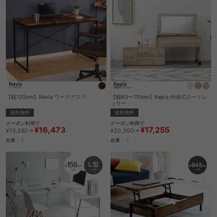
【幅120cm】Navia ワークデスク
【幅63〜110cm】Rapla 伸縮式ロードレ
ッサー
送料無料
送料無料
クーポン利用で
クーポン利用で
¥16,473
¥17,255
¥19,380→
¥20,300→
在庫：△
在庫：△