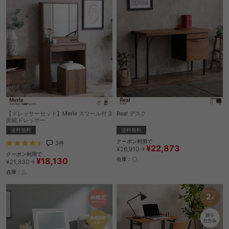
【ドレッサーセット】Merle スツール付 3
Real デスク
面鏡ドレッサー
送料無料
送料無料
クーポン利用で
3
件
¥22,873
¥26,910→
クーポン利用で
¥18,130
在庫：〇
¥21,330→
在庫：△