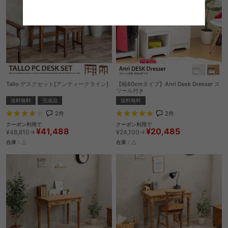
Tallo デスクセット[アンティークライン]
【幅80cmタイプ】Anri Desk Dresser ス
ツール付き
送料無料
完成品
送料無料
2
件
2
件
クーポン利用で
クーポン利用で
¥41,488
¥20,485
¥48,810→
¥24,100→
在庫：△
在庫：△