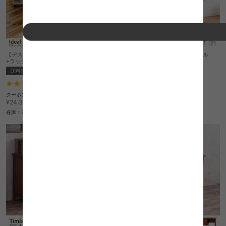
【デスクセット】 Ideal デスク+チェスト
Broto デスクセット デスク+スツール
+ラック 3点セット
送料無料
送料無料
1
件
1
件
クーポン利用で
クーポン利用で
¥24,531
¥20,706
¥28,860→
¥24,360→
在庫：〇
在庫：△