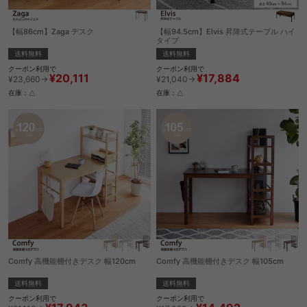
【幅86cm】Zaga デスク
【幅94.5cm】Elvis 昇降式テーブル ハイ
タイプ
送料無料
送料無料
クーポン利用で
クーポン利用で
¥20,111
¥17,884
¥23,660→
¥21,040→
在庫：△
在庫：△
Comfy 高機能棚付きデスク 幅120cm
Comfy 高機能棚付きデスク 幅105cm
送料無料
送料無料
クーポン利用で
クーポン利用で