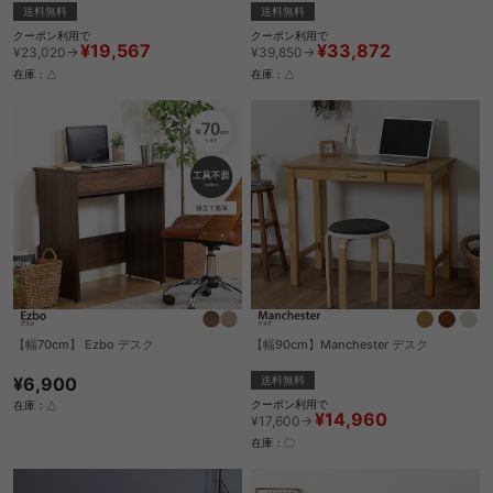
送料無料
送料無料
クーポン利用で
クーポン利用で
¥19,567
¥33,872
¥23,020→
¥39,850→
在庫：△
在庫：△
【幅70cm】 Ezbo デスク
【幅90cm】Manchester デスク
¥6,900
送料無料
クーポン利用で
在庫：△
¥14,960
¥17,600→
在庫：〇