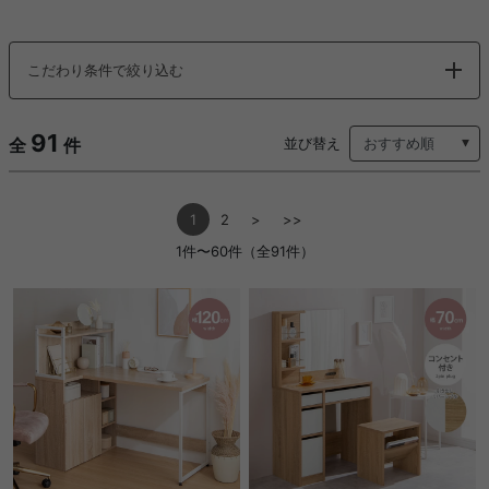
こだわり条件で絞り込む
91
全
件
並び替え
1
2
>
>>
1件〜60件（全91件）