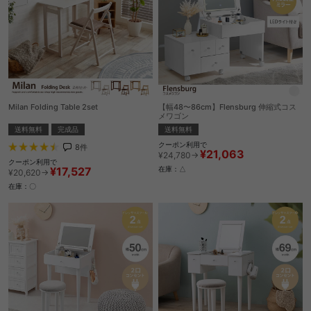
Milan Folding Table 2set
【幅48〜86cm】Flensburg 伸縮式コス
メワゴン
送料無料
完成品
送料無料
クーポン利用で
8
件
¥21,063
¥24,780→
クーポン利用で
¥17,527
在庫：△
¥20,620→
在庫：〇