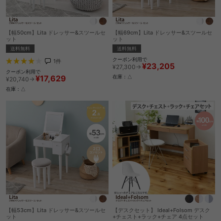
【幅50cm】Lita ドレッサー&スツールセ
【幅69cm】Lita ドレッサー&スツールセ
ット
ット
送料無料
送料無料
クーポン利用で
1
件
¥23,205
¥27,300→
クーポン利用で
¥17,629
在庫：△
¥20,740→
在庫：△
【幅53cm】Lita ドレッサー&スツールセ
【デスクセット】 Ideal+Folsom デスク
ット
+チェスト+ラック+チェア 4点セット