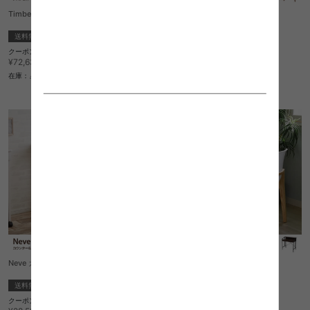
Timber デスクセット
Timber デスク
送料無料
完成品
送料無料
完成品
クーポン利用で
1
件
¥61,735
¥72,630→
クーポン利用で
¥43,103
在庫：△
¥50,710→
在庫：△
Neve カウンタースツール 3点セット
Luxo デスク
送料無料
送料無料
クーポン利用で
クーポン利用で
¥24,301
¥28,237