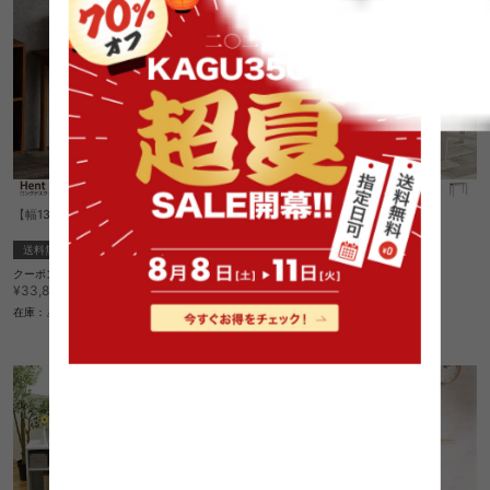
【幅130cm】Hent ロングデスク
Mignon デスク
送料無料
送料無料
クーポン利用で
1
件
¥28,747
¥33,820→
クーポン利用で
¥21,768
在庫：△
¥25,610→
在庫：〇