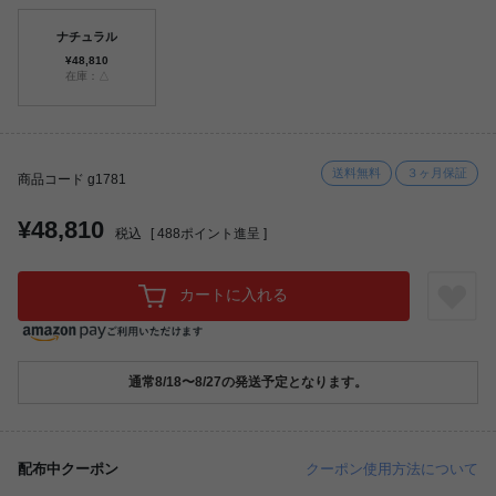
ナチュラル
¥48,810
在庫：△
送料無料
３ヶ月保証
商品コード g1781
¥48,810
税込
[
488
ポイント進呈 ]
カートに入れる
通常8/18〜8/27の発送予定となります。
配布中クーポン
クーポン使用方法について