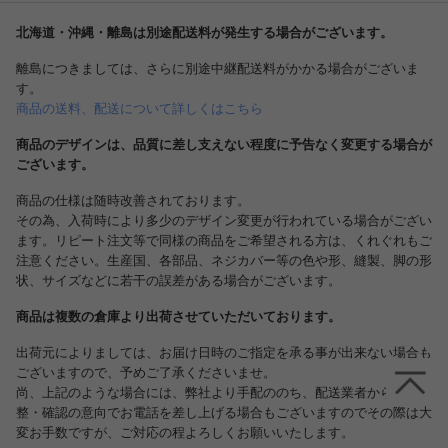
北海道・沖縄・離島は別途配送料が発生する場合がございます。
離島につきましては、さらに別途中継配送料がかかる場合がございま
詳細イメージ
す。
商品の送料、配送について詳しくはこちら
商品のデザインは、品質に差し支えない程度に予告なく変更する場合が
ございます。
商品の仕様は随時改善されております。
その為、入荷時により多少のデザイン変更が行われている場合がござい
ます。リピート注文等で同様の商品をご希望される方は、くれぐれもご
注意ください。生産国、各部品、ネジカバー等の色や形、縫製、脚の形
引出しイメージ
古めいた素材感のある天板
状、サイズなどに若干の誤差がある場合がございます。
すっと引出しやすく、取っ手など
パイン材を使用しているので、フ
細部まで丁寧で 完成度の高いディ
レンチカントリー テイストの雰囲
テールです。
気を感じられます。
商品は複数の倉庫より出荷させていただいております。
出荷元によりましては、お届け日時のご指定を承る事が出来ない場合も
ございますので、予めご了承くださいませ。
尚、上記のような場合には、弊社より手配ののち、配送業者から日程調
整・確認の意向でお電話を差し上げる場合もございますのでその際は大
変お手数ですが、ご対応の程よろしくお願いいたします。