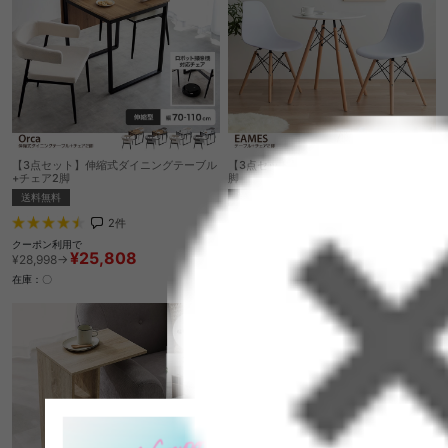
【3点セット】伸縮式ダイニングテーブル
【3点セット】EAMES テーブル+チェア2
+チェア2脚
脚
送料無料
送料無料
オススメ
2
件
9
件
クーポン利用で
クーポン利用で
¥25,808
¥17,797
¥28,998→
¥19,997→
在庫：〇
在庫：△