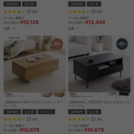
送料無料
あす着
送料無料
あす着
6
件
6
件
クーポン利用で
クーポン利用で
¥15,129
¥13,349
¥16,999→
¥14,999→
在庫：〇
在庫：〇
【幅85cm】Pom 引き出し付きセンター
【幅80cm】大理石柄引き出し付きセンタ
テーブル
ーテーブル
送料無料
あす着
オススメ
送料無料
あす着
6
件
3
件
クーポン利用で
クーポン利用で
¥10,679
¥10,679
¥11,999→
¥11,999→