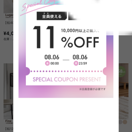
【幅40cm】Lugaro 2wayサイドテーブル
【2点セット】Tina 幅60cm カフェテー
ブル+ベロアチェア
¥4,020
送料無料
あす着
在庫：△
4
件
クーポン利用で
¥14,238
¥15,998→
在庫：△
【幅120cm】L字収納・棚付きデスク
【幅58cm】センターテーブル