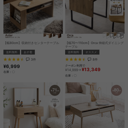
【幅80cm】収納付きセンターテーブル
【幅70〜110cm】Orca 伸縮式ダイニング
テーブル
送料無料
あす着
送料無料
オススメ
3
件
8
件
¥6,999
クーポン利用で
¥13,349
¥14,999→
在庫：〇
在庫：〇