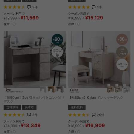
1
件
2
件
クーポン利用で
クーポン利用で
¥15,129
¥11,569
¥16,999→
¥12,999→
在庫：〇
在庫：〇
【幅90cm】Eve 引き出し付きコンパクト
【幅80cm】Calan ドレッサーデスク
デスク
送料無料
送料無料
あす着
25
件
5
件
クーポン利用で
クーポン利用で
¥16,909
¥13,349
¥18,999→
¥14,999→
在庫：〇
在庫：〇