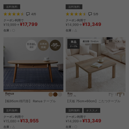
送料無料
送料無料
4
件
5
件
クーポン利用で
クーポン利用で
¥17,799
¥13,349
¥19,999→
¥14,999→
在庫：〇
在庫：△
【幅95cm:楕円形】 Ranua テーブル
【天板 75cm×60cm】こたつテーブル
送料無料
送料無料
オススメ
クーポン利用で
クーポン利用で
¥13,955
¥13,349
¥15,680→
¥14,999→
在庫：△
在庫：〇