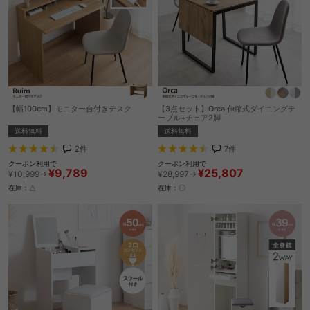
【幅100cm】モニター台付きデスク
【3点セット】Orca 伸縮式ダイニングテ
ーブル+チェア2脚
送料無料
送料無料
2
件
7
件
クーポン利用で
クーポン利用で
¥9,789
¥25,807
¥10,999→
¥28,997→
在庫：△
在庫：〇