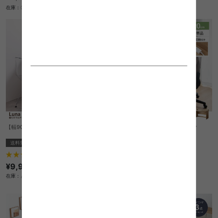
在庫：〇
在庫：〇
【幅90cm】Luna 棚付きマルチデスク
【幅120cm】モニター台付きデスク
送料無料
オススメ
送料無料
3
件
2
件
¥9,999
クーポン利用で
¥11,569
¥12,999→
在庫：△
在庫：△