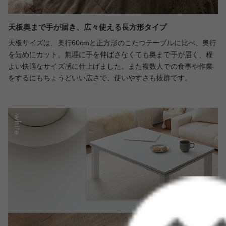
天板奥まで手が届き、広々使える長方形タイプ
天板サイズは、奥行60cmと正方形のこたつテーブルに比べ、奥行
を短めにカット。無理に手を伸ばさなくても奥まで手が届く、程
よい快適なサイズ感に仕上げました。また複数人での食事や作業
をするにもちょうどいい広さで、使いやすさも抜群です。