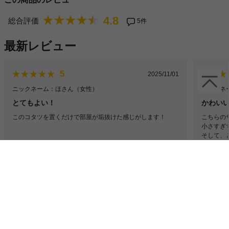
4.8
総合評価
5件
最新レビュー
5
2025/11/01
ニックネーム：ほさん
（女性）
ニックネ
とてもよい！
かわい
このコタツを置くだけで部屋が垢抜けた感じがします！
こちらの
小さすぎ
そして、
買って良
全てのレビューを見る（5件）