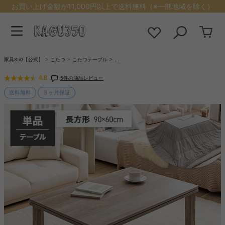
お買い上げ金額が11,000円以上で送料無料（※一部地域を除く）
家具350【公式】
こたつ
こたつテーブル
…
4.8
5件の商品レビュー
送料無料
３ヶ月保証