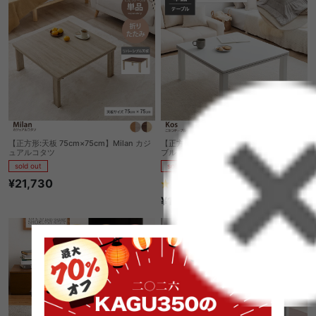
【正方形:天板 75cm×75cm】Milan カジ
【正方形:天板 75cm×75cm】こたつテー
ュアルコタツ
ブル
sold out
sold out
¥21,730
2
件
¥15,999