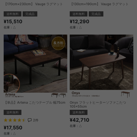
【170cm×230cm】 Vauge ラグマット
【130cm×190cm】 Vauge ラグマット
送料無料
完成品
送料無料
完成品
¥15,510
¥12,290
在庫：△
在庫：△
【単品】Artena こたつテーブル 幅75cm
Onyx フラットヒーターソファこたつ
105×55cm
送料無料
送料無料
¥42,710
2
件
在庫：△
¥17,550
在庫：△