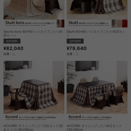
Skutto koro 60×90 ハイタイプこたつ布
Skutt 60×90 ハイタイプこたつ布団セッ
団セット
ト
送料無料
送料無料
¥82,040
¥79,640
在庫：△
在庫：△
ACCORD ダイニングこたつ3点セット(肘
ACCORD ダイニングこたつ6点セット
ありイス) 60×90cm
135×80cm