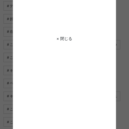
デスク チェア おすすめ
リモート ワーク デスク
折りたたみ デスク
こたつ布団 ベージュ
在宅 ワーク デスク
デスク 椅子
PCデスク グレー
× 閉じる
こたつ 黒
こたつ かわいい
テーブル 折りたたみ こたつ
こたつ 2人用
pcデスク おすすめ
ワークデスク 北欧
キッズ デスク
こたつ 120
デスク コンパクト
ベッド デスク
リモートワーク デスク
デスク ソファ
キッズデスク 人気
デスク 本棚
デスク チェア おしゃれ
こたつ 白
昇降デスク
ドレッサー デスク
こたつ オーク
こたつ テーブル おしゃれ