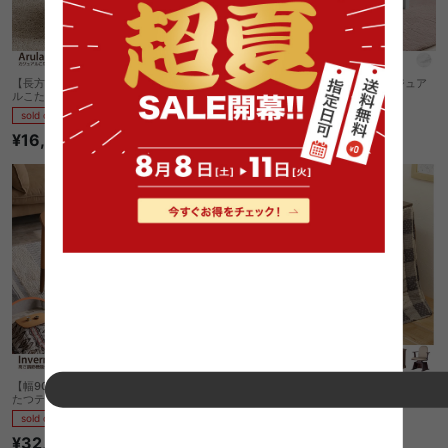
【長方形:75cm×60cm】Arula カジュア
【長方形:75cm×60cm】Arula カジュア
ルこたつテーブル
ルこたつテーブル
sold out
sold out
¥16,000
¥18,010
【幅90cm】 Inverno 高さ調節機能付 こ
Mutter デスク型こたつ+掛け布団+肘掛け
たつテーブル 単品
付き回転椅子
sold out
sold out
¥32,120
¥49,340