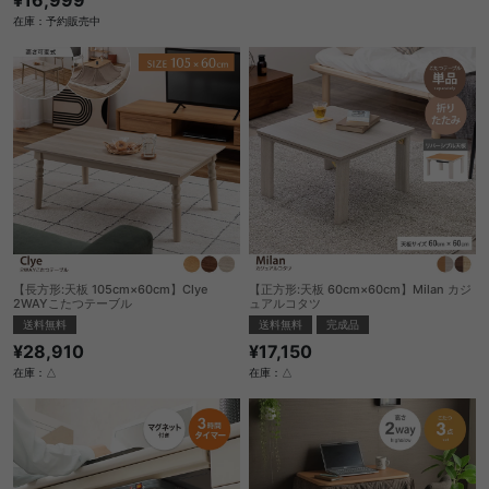
在庫：予約販売中
【長方形:天板 105cm×60cm】Clye
【正方形:天板 60cm×60cm】Milan カジ
2WAYこたつテーブル
ュアルコタツ
送料無料
送料無料
完成品
¥28,910
¥17,150
在庫：△
在庫：△