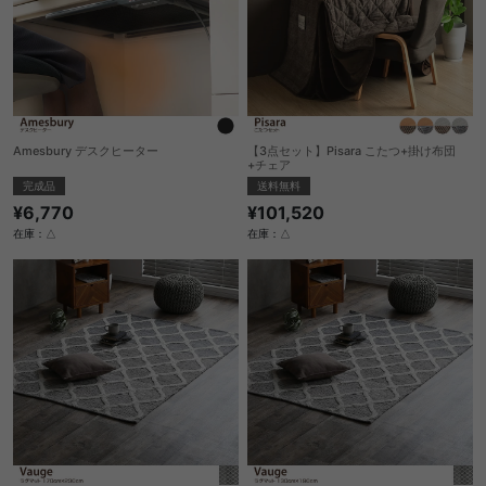
Amesbury デスクヒーター
【3点セット】Pisara こたつ+掛け布団
+チェア
完成品
送料無料
¥6,770
¥101,520
在庫：△
在庫：△