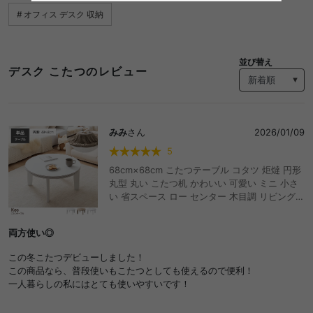
オフィス デスク 収納
並び替え
デスク こたつのレビュー
みみ
さん
2026/01/09
5
68cm×68cm こたつテーブル コタツ 炬燵 円形
丸型 丸い こたつ机 かわいい 可愛い ミニ 小さ
い 省スペース ロー センター 木目調 リビング
ダイニング 一人暮らし 一人用 ワンルーム ソフ
ァ コンパクト 小さめ 省エネ 節約 節電 オール
両方使い◎
シーズン 春 夏 秋 冬 薄型ヒーター 電気こたつ
遠赤外線 石英管 年中 こたつ台 デスク 作業台
この冬こたつデビューしました！
和室 おしゃれ おすすめ 安い
この商品なら、普段使いもこたつとしても使えるので便利！
一人暮らしの私にはとても使いやすいです！