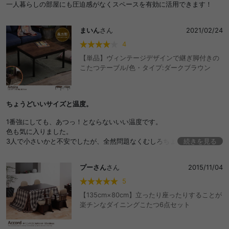
一人暮らしの部屋にも圧迫感がなくスペースを有効に活用できます！
まいん
さん
2021/02/24
4
【単品】ヴィンテージデザインで継ぎ脚付きの
こたつテーブル/色・タイプ:ダークブラウン
ちょうどいいサイズと温度。
1番強にしても、あつっ！とならないいい温度です。
色も気に入りました。
3人で小さいかと不安でしたが、全然問題なくむしろちょうどいいサイズ
続きを見る
でした。
たまにネジが緩んで机がグラっとなるのが気になりますが、締めれば元
プーさん
さん
2015/11/04
に戻ります。
お値段もお手頃価格でいい買い物が出来ました！
5
【135cm×80cm】立ったり座ったりすることが
楽チンなダイニングこたつ6点セット