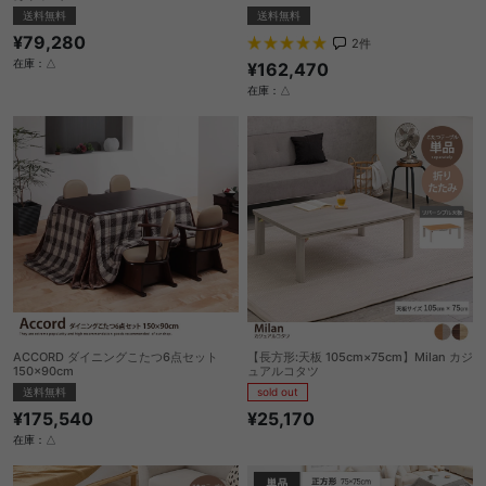
送料無料
送料無料
¥79,280
2
件
在庫：△
¥162,470
在庫：△
ACCORD ダイニングこたつ6点セット
【長方形:天板 105cm×75cm】Milan カジ
150×90cm
ュアルコタツ
送料無料
sold out
¥175,540
¥25,170
在庫：△