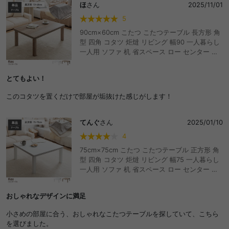
ほ
さん
2025/11/01
5
90cm×60cm こたつ こたつテーブル 長方形 角
型 四角 コタツ 炬燵 リビング 幅90 一人暮らし
一人用 ソファ 机 省スペース ロー センター 木
目調 韓国 インテリア 北欧 コンパクト 小さめ
省エネ 節約 節電 オールシーズン 薄型ヒーター
とてもよい！
遠赤外線 石英管 年中 こたつ台 デスク 作業台
和室 おしゃれ おすすめ 安い
このコタツを置くだけで部屋が垢抜けた感じがします！
てんぐ
さん
2025/01/10
4
75cm×75cm こたつ こたつテーブル 正方形 角
型 四角 コタツ 炬燵 リビング 幅75 一人暮らし
一人用 ソファ 机 省スペース ロー センター 木
目調 韓国 インテリア 北欧 コンパクト 小さめ
省エネ 節約 節電 オールシーズン 薄型ヒーター
おしゃれなデザインに満足
遠赤外線 石英管 年中 こたつ台 デスク 作業台
和室 おしゃれ おすすめ 安い
小さめの部屋に合う、おしゃれなこたつテーブルを探していて、こちら
を選びました。