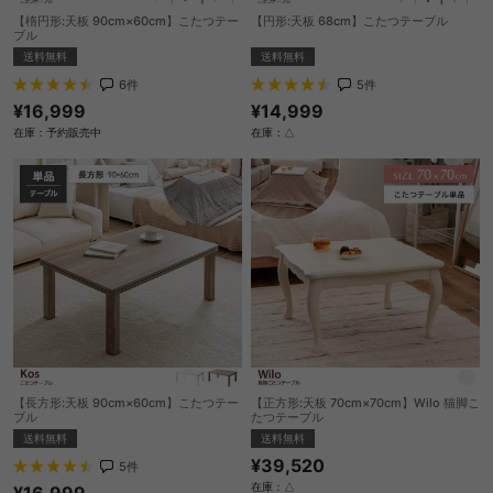
【楕円形:天板 90cm×60cm】こたつテー
【円形:天板 68cm】こたつテーブル
ブル
送料無料
送料無料
5
件
6
件
¥14,999
¥16,999
在庫：△
在庫：予約販売中
【長方形:天板 90cm×60cm】こたつテー
【正方形:天板 70cm×70cm】Wilo 猫脚こ
ブル
たつテーブル
送料無料
送料無料
¥39,520
5
件
在庫：△
¥16,999