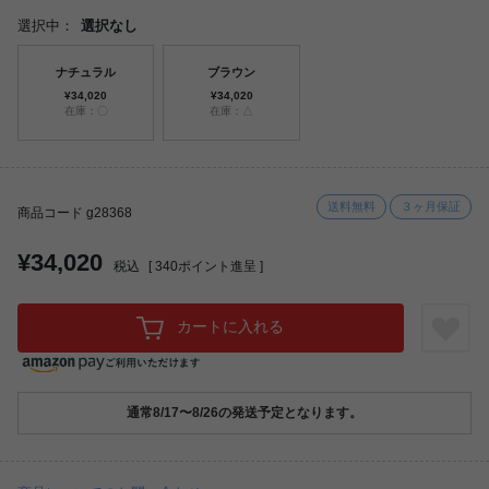
選択中：
選択なし
ナチュラル
ブラウン
¥34,020
¥34,020
在庫：〇
在庫：△
送料無料
３ヶ月保証
商品コード g28368
¥34,020
税込
[
340
ポイント進呈 ]
カートに入れる
通常8/17〜8/26の発送予定となります。