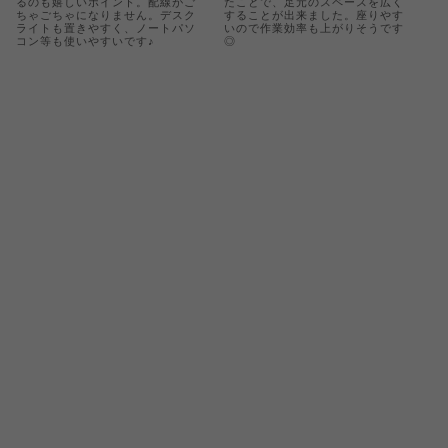
るのも嬉しいポイント。配線がご
たことで、足元のスペースを広く
ちゃごちゃになりません。デスク
することが出来ました。座りやす
ライトも置きやすく、ノートパソ
いので作業効率も上がりそうです
コン等も使いやすいです♪
◎