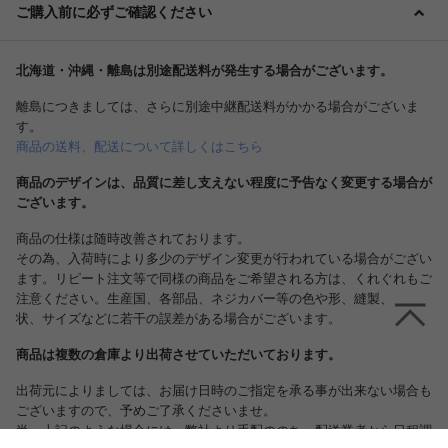
ご購入前に必ずご確認ください
北海道・沖縄・離島は別途配送料が発生する場合がございます。
離島につきましては、さらに別途中継配送料がかかる場合がございま
す。
商品の送料、配送について詳しくはこちら
商品のデザインは、品質に差し支えない程度に予告なく変更する場合が
ございます。
商品の仕様は随時改善されております。
詳細イメージ
その為、入荷時により多少のデザイン変更が行われている場合がござい
ます。リピート注文等で同様の商品をご希望される方は、くれぐれもご
注意ください。生産国、各部品、ネジカバー等の色や形、縫製、脚の形
状、サイズなどに若干の誤差がある場合がございます。
商品は複数の倉庫より出荷させていただいております。
出荷元によりましては、お届け日時のご指定を承る事が出来ない場合も
ございますので、予めご了承くださいませ。
尚、上記のような場合には、弊社より手配ののち、配送業者から日程調