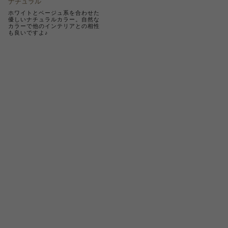
ナチュラル
ホワイトとベージュ系を合わせた
優しいナチュラルカラー。自然な
カラーで他のインテリアとの相性
も良いですよ♪