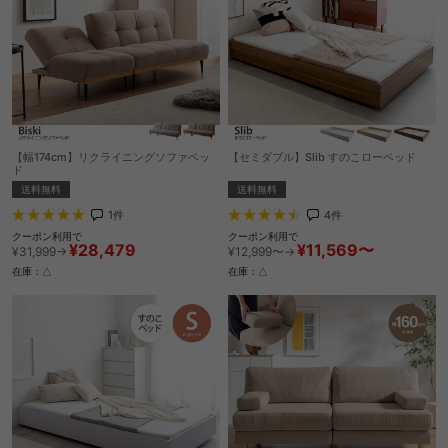
【幅174cm】リクライニングソファベッ
【セミダブル】Slib すのこローベッド
ド
送料無料
送料無料
4
件
1
件
クーポン利用で
クーポン利用で
¥11,569〜
¥28,479
¥12,999〜→
¥31,999→
在庫：△
在庫：△