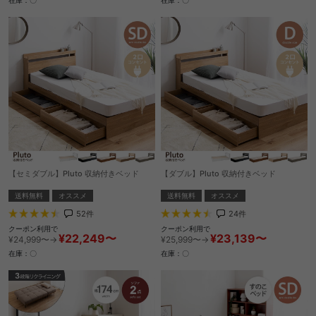
在庫：〇
在庫：〇
【セミダブル】Pluto 収納付きベッド
【ダブル】Pluto 収納付きベッド
送料無料
オススメ
送料無料
オススメ
52
件
24
件
クーポン利用で
クーポン利用で
¥22,249〜
¥23,139〜
¥24,999〜→
¥25,999〜→
在庫：〇
在庫：〇