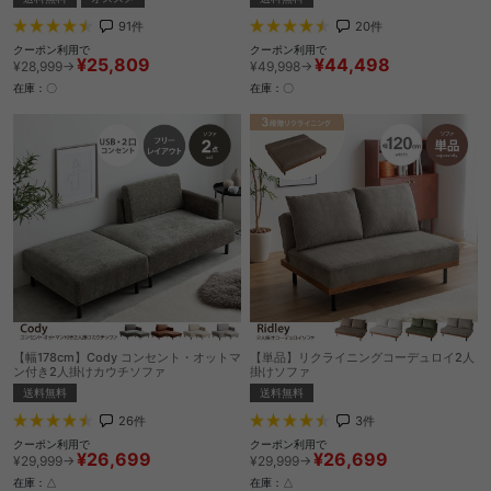
91
件
20
件
クーポン利用で
クーポン利用で
¥25,809
¥44,498
¥28,999→
¥49,998→
在庫：〇
在庫：〇
【幅178cm】Cody コンセント・オットマ
【単品】リクライニングコーデュロイ2人
ン付き2人掛けカウチソファ
掛けソファ
送料無料
送料無料
26
件
3
件
クーポン利用で
クーポン利用で
¥26,699
¥26,699
¥29,999→
¥29,999→
在庫：△
在庫：△