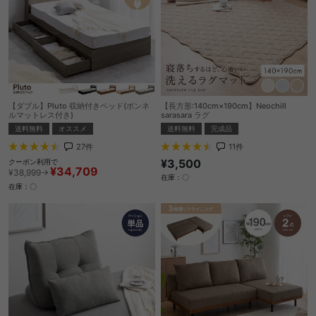
【ダブル】Pluto 収納付きベッド(ボンネ
【長方形:140cm×190cm】Neochill
ルマットレス付き)
sarasara ラグ
送料無料
オススメ
送料無料
完成品
27
件
11
件
¥3,500
クーポン利用で
¥34,709
¥38,999→
在庫：〇
在庫：〇