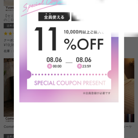
【セミダブル】Yuseong 幅140cm幅広す
Lara リクライニングソファベッド
のこローベッド
送料無料
完成品
オススメ
送料無料
オススメ
10
件
6
件
クーポン利用で
クーポン利用で
¥22,249
¥17,799〜
¥24,999→
¥19,999〜→
在庫：△
在庫：〇
Comet 2人掛けベンチソファ
ストライプサテンカバーリング ピローケ
ース
送料無料
オススメ
完成品