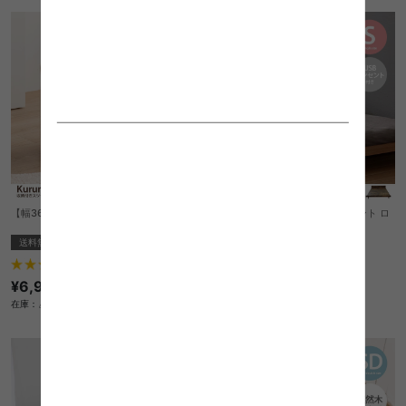
【幅36cm】Kurum 収納付きスツール
【シングル】Duranta USBコンセント ロ
ーベッドフレーム
送料無料
完成品
オススメ
送料無料
1
件
2
件
¥6,999
クーポン利用で
¥19,704
¥22,140→
在庫：△
在庫：△