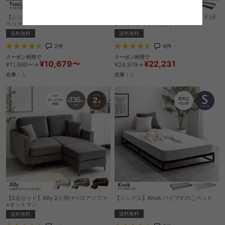
【シングル】コンセント&宮棚付きパイプ
【セミダブル】Slib すのこローベッド(ボ
ベッド
ンネルマットレス付き)
送料無料
送料無料
2
件
4
件
クーポン利用で
クーポン利用で
¥10,679〜
¥22,231
¥11,999〜→
¥24,979→
在庫：△
在庫：△
【2点セット】Ally 2人掛けベロアソファ
【シングル】Knok パイプすのこベッド
+オットマン
送料無料
送料無料