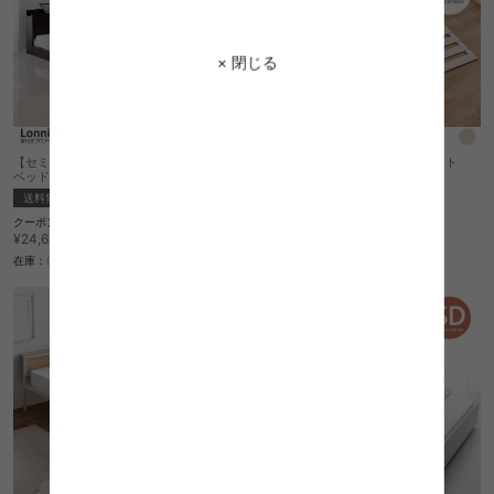
× 閉じる
【セミダブル】Lonnie USB 宮付きフロア
【セミダブル】ロール式すのこマット
ベッド
¥8,590
送料無料
クーポン利用で
在庫：〇
¥21,902
¥24,610→
在庫：〇