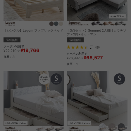
【シングル】Lagom ファブリックベッド
【3点セット】Sommet 2人掛けカウチソ
ファ2脚+オットマン
送料無料
送料無料
クーポン利用で
4
件
¥19,766
¥22,210→
クーポン利用で
¥68,527
在庫：△
¥76,997→
在庫：△