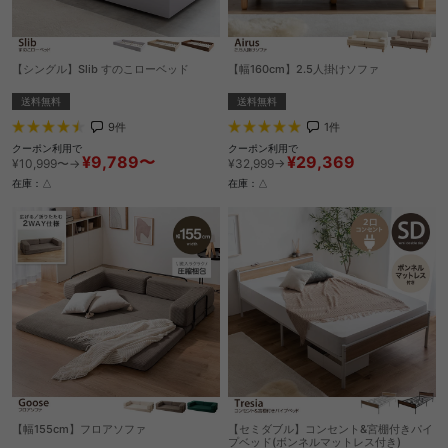
【シングル】Slib すのこローベッド
【幅160cm】2.5人掛けソファ
送料無料
送料無料
9
件
1
件
クーポン利用で
クーポン利用で
¥9,789〜
¥29,369
¥10,999〜→
¥32,999→
在庫：△
在庫：△
【幅155cm】フロアソファ
【セミダブル】コンセント&宮棚付きパイ
プベッド(ボンネルマットレス付き)