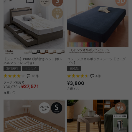
【シングル】Pluto 収納付きベッド(ボン
コットンタオルボックスシーツ【セミダ
ネルマットレス付き)
ブル】
送料無料
オススメ
完成品
18
件
4
件
¥3,800
クーポン利用で
¥27,571
¥30,979→
在庫：△
在庫：〇