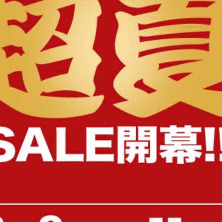
様へ
【セミダブル】Pluto 収納付きベッ
【シングル】Slib すのこ
ド
ド
送料無料
オススメ
送料無料
52
件
¥24,999〜
¥10,999〜
在庫：〇
在庫：△
【ダブル】Pluto 収納付きベッド
【セミダブル】コンセント
きパイプベッド(ボンネル