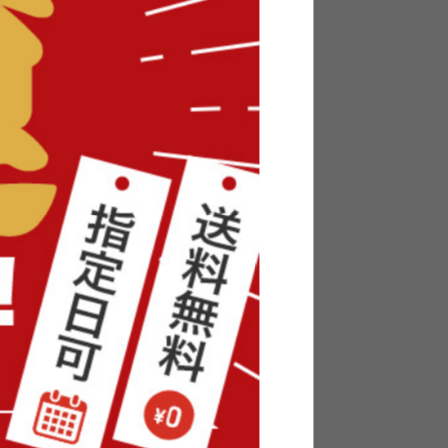
ローベッ
【セミダブル】Slib すのこローベ
ッド
送料無料
9
件
4
件
¥12,999〜
在庫：△
&宮棚付
Lara リクライニングソファベッド
マットレ