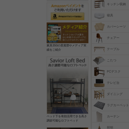
キッチン収納
寝具
カバーシーツ
チェアー
家具350の受賞歴やメディア実
テーブル
績をご紹介
こたつ
PCデスク
テレビ台
ダイニング
ラグカーペット
カーテン
ベッド下を有効活用できる高さ
調節可能なロフトベッド
照明