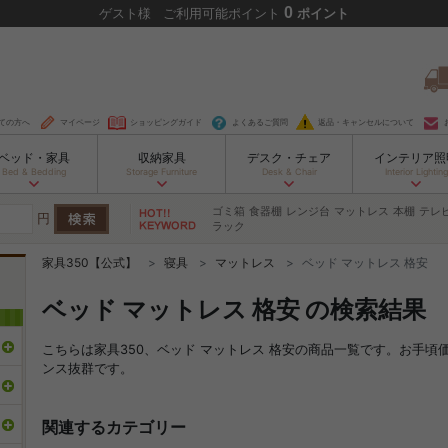
0
ゲスト
様
ご利用可能ポイント
ポイント
ての方へ
マイページ
ショッピングガイド
よくあるご質問
返品・キャンセルについて
ベッド・家具
収納家具
デスク・チェア
インテリア照
Bed & Bedding
Storage Furniture
Desk & Chair
Interior Lighting
ゴミ箱
食器棚
レンジ台
マットレス
本棚
テレ
円
ラック
家具350【公式】
寝具
マットレス
ベッド マットレス 格安
ベッド マットレス 格安 の検索結果
こちらは家具350、ベッド マットレス 格安の商品一覧です。お手
ンス抜群です。
関連するカテゴリー