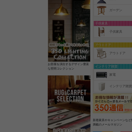
ガーデン
子供家具
子供家具
アウトドア
アウトドア
お部屋を演出するデザイン豊富
インテリア雑貨
な照明コレクション
家電
インテリア雑貨
新着家具やキャンペーンなど
満載のメールマガジン