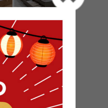
付きベッド
【セミダブル】Pluto 収納付きベッ
ド(ボンネルマットレス付き)
送料無料
オススメ
105
件
28
件
¥34,999
在庫：〇