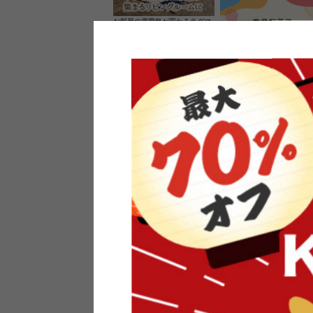
お部屋の雰囲気が変わるラグマ
ット＆カーペット
家具のレビューを書くと10%O
ーポンプレゼント
素材の良さを活かしたウッドソ
ケットのペンダントライト
インフォメーション
よくあるご質問
送料・お支払い
オフィスやモデルハウスなど
返品・交換