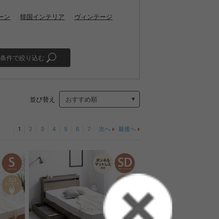
ーン
韓国インテリア
ヴィンテージ
条件で絞り込む
並び替え
1
2
3
4
5
6
7
次へ
最後へ