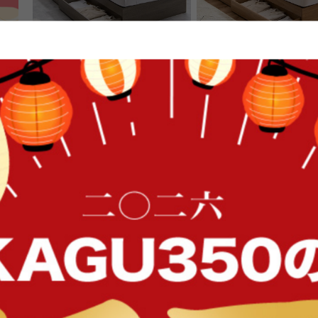
【ダブル】Pluto 収納付きベッド
【シングル】Pluto 収納
(ボンネルマットレス付き)
送料無料
オススメ
送料無料
オススメ
27
件
FFク
¥38,999
¥19,999〜
在庫：〇
在庫：〇
イン