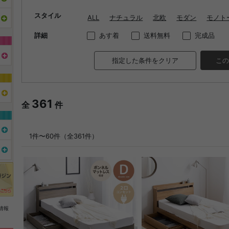
スタイル
ALL
ナチュラル
北欧
モダン
モノト
詳細
あす着
送料無料
完成品
指定した条件をクリア
この
361
全
件
1件〜60件（全361件）
情報