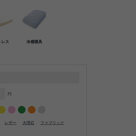
トレス
冷感寝具
円
レザー
大理石
ファブリック