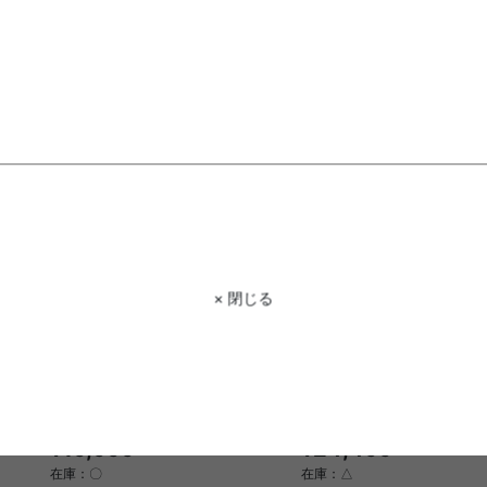
¥3,130
¥11,999〜
在庫：△
在庫：△
× 閉じる
【セミダブル】Yuseong 幅140cm
【セミダブル】Yuseong 幅
幅広すのこローベッド
幅広すのこローベッド ヘ
ードタイプ
送料無料
オススメ
送料無料
オススメ
6
件
¥19,999〜
¥24,499〜
在庫：〇
在庫：△