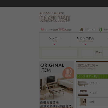
50万人
当店について
初め
メンバー登録数
突破！
ソファー
リビング家具
Sofa
Living Furniture
円〜
インテリア・家具
ソファー
ベッド
収納