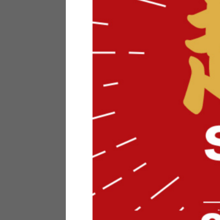
テリアにお悩みの法人のお客
ポイントシステムとは
特定商取引法について
メーカー様へのご案内
メディアへのリース
サイトマップ
お役立ち情報
どうする？不要家具！
家具お部屋に入る？
コーデテクニック
インテリア用語辞典
素材用語辞典
営業日カレンダー
2026年 8月
日
月
火
水
木
金
土