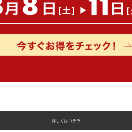
ス付き)
送料無料
オススメ
送料無料
24
件
¥25,999〜
¥26,979
在庫：〇
在庫：△
コットンタオルボックスシーツ
【シングル】コンセント&
【シングル】
パイプベッド
詳しくはコチラ
完成品
送料無料
1
件