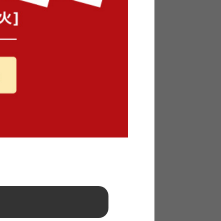
送料無料
完成品
オススメ
2
件
10
件
¥24,999
在庫：〇
宮棚付き
【シングル】Knok パイプすのこベ
ッド
送料無料
2
件
6
件