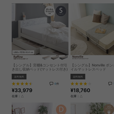
【シングル】宮棚&コンセント付引
【シングル】Nonville ボ
き出し収納ベッド(マットレス付き)
イルマットレスベッド
送料無料
送料無料
6
件
¥33,979
¥18,760
在庫：△
在庫：△