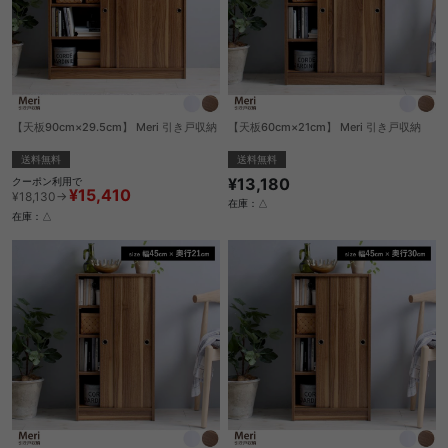
【天板90cm×29.5cm】 Meri 引き戸収納
【天板60cm×21cm】 Meri 引き戸収納
送料無料
送料無料
¥13,180
クーポン利用で
¥15,410
¥18,130→
在庫：△
在庫：△