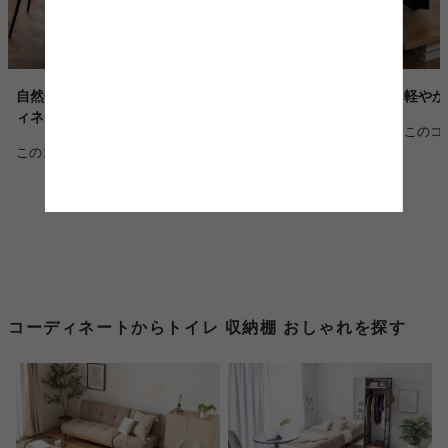
自然体で心地よく暮らす、ナチュラルなワンルームコーデ
軽やか
ィネート
このコ
このコーディネートを詳しく見る >
コーディネートからトイレ 収納棚 おしゃれを探す