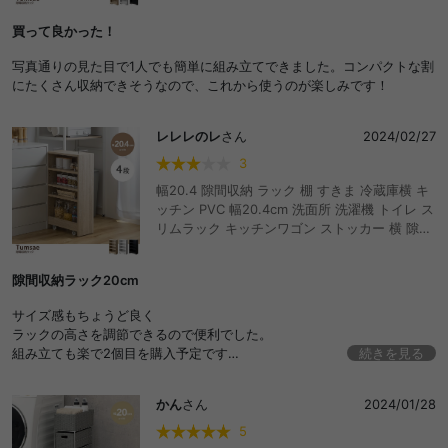
ワゴン ランドリーラック サニタリー 台所 細い
買って良かった！
薄型 木製 キッチン収納 すき間 おしゃれ おすす
め 安い
写真通りの見た目で1人でも簡単に組み立てできました。コンパクトな割
にたくさん収納できそうなので、これから使うのが楽しみです！
レレレのレ
さん
2024/02/27
3
幅20.4 隙間収納 ラック 棚 すきま 冷蔵庫横 キ
ッチン PVC 幅20.4cm 洗面所 洗濯機 トイレ ス
リムラック キッチンワゴン ストッカー 横 隙間
ラック 洗面台 玄関 パントリー キャスター付き
ワゴン ランドリーラック サニタリー 台所 細い
隙間収納ラック20cm
薄型 木製 キッチン収納 すき間 おしゃれ おすす
め 安い
サイズ感もちょうど良く
ラックの高さを調節できるので便利でした。
組み立ても楽で2個目を購入予定です
続きを見る
取手を横にでも付けられるとよりよかったです
かん
さん
2024/01/28
5