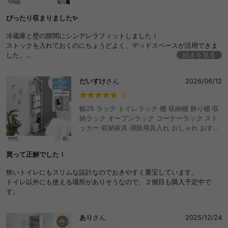
ック キッチンワゴン 細い 薄型 おしゃれ おすす
め キッチンラック ランドリーラック カート 冷
ぴったり収まりました✨
蔵庫 横 トイレ 洗面所 洗面台 洗濯機 パントリ
ー 可動棚 8段 おしゃれ おすすめ 安い
冷蔵庫と壁の隙間にシンデレラフィットしました！
ストックを入れておくのにちょうどよく、デッドスペースが活用できま
した。
続きを見る
下に重さのあるペットボトルを入れておくとバランスが良く引き出しや
すかったです◎
だいすけ
さん
2026/06/12
5
幅25 ラック トイレラック 棚 収納棚 飾り棚 収
納ラック オープンラック コーナーラック スト
ッカー 収納家具 掃除用具入れ おしゃれ おすす
め 安い 薄い 可動棚 コンパクト スリム 省スペ
ース 薄型 ハイタイプ トイレ トイレットペーパ
買って正解でした！
ー トイレ収納 収納 隙間収納 ブラシ お手洗い
サニタリー コーナー 狭い 狭小 洗面 トイレ用品
狭いトイレにもスリムな設計なのでおきやすく重宝しています。
一人暮らし
トイレ以外にも使える場所がありそうなので、２個目も購入予定中で
す。
あり
さん
2025/12/24