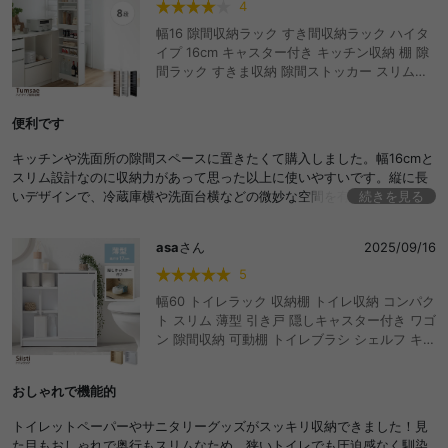
4
幅16 隙間収納ラック すき間収納ラック ハイタ
イプ 16cm キャスター付き キッチン収納 棚 隙
間ラック すきま収納 隙間ストッカー スリムラ
ック キッチンワゴン 細い 薄型 おしゃれ おすす
め キッチンラック ランドリーラック カート 冷
便利です
蔵庫 横 トイレ 洗面所 洗面台 洗濯機 パントリ
ー 可動棚 8段 おしゃれ おすすめ 安い
キッチンや洗面所の隙間スペースに置きたくて購入しました。幅16cmと
スリム設計なのに収納力があって思った以上に使いやすいです。縦に長
いデザインで、冷蔵庫横や洗面台横などの微妙な空間を有効活用できま
続きを見る
した。
asa
さん
2025/09/16
5
幅60 トイレラック 収納棚 トイレ収納 コンパク
ト スリム 薄型 引き戸 隠しキャスター付き ワゴ
ン 隙間収納 可動棚 トイレブラシ シェルフ キャ
ビネット シンプル トイレットペーパー 18ロー
ル ストッカー 物置台 掃除用具入れ 目隠し コー
おしゃれで機能的
ナー 角 サニタリー ランドリー 洗面所 小さい
サイドラック 省スペース スライド扉 リビング
トイレットペーパーやサニタリーグッズがスッキリ収納できました！見
玄関 キッチン すきま収納 トイレ用品 おしゃれ
た目もおしゃれで奥行もスリムなため、狭いトイレでも圧迫感なく馴染