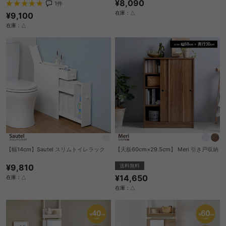
¥8,090
1
件
在庫：△
¥9,100
在庫：△
【幅14cm】Sautel スリムトイレラック
【天板60cm×29.5cm】 Meri 引き戸収納
¥9,810
送料無料
¥14,650
在庫：△
在庫：△