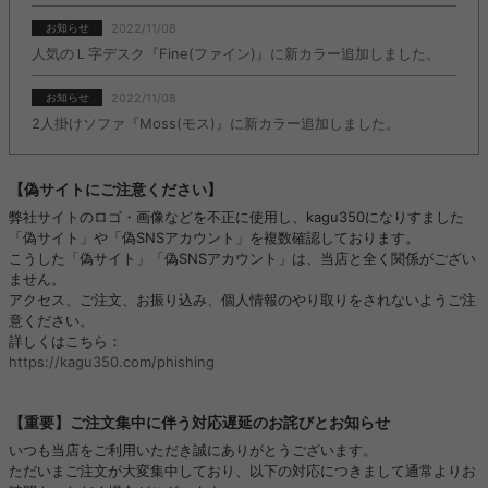
2022/11/08
お知らせ
人気のＬ字デスク『Fine(ファイン)』に新カラー追加しました。
2022/11/08
お知らせ
2人掛けソファ『Moss(モス)』に新カラー追加しました。
【偽サイトにご注意ください】
弊社サイトのロゴ・画像などを不正に使用し、kagu350になりすました
「偽サイト」や「偽SNSアカウント」を複数確認しております。
こうした「偽サイト」「偽SNSアカウント」は、当店と全く関係がござい
ません。
アクセス、ご注文、お振り込み、個人情報のやり取りをされないようご注
意ください。
詳しくはこちら：
https://kagu350.com/phishing
【重要】ご注文集中に伴う対応遅延のお詫びとお知らせ
いつも当店をご利用いただき誠にありがとうございます。
ただいまご注文が大変集中しており、以下の対応につきまして通常よりお