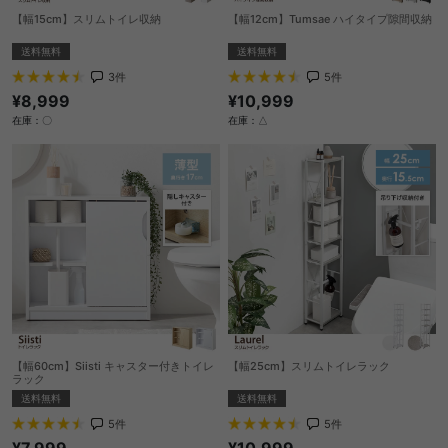
【幅15cm】スリムトイレ収納
【幅12cm】Tumsae ハイタイプ隙間収納
送料無料
送料無料
3
件
5
件
¥8,999
¥10,999
在庫：〇
在庫：△
【幅60cm】Siisti キャスター付きトイレ
【幅25cm】スリムトイレラック
ラック
送料無料
送料無料
5
件
5
件
¥10,999
¥7,999