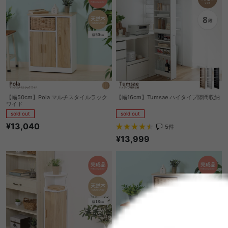
【幅50cm】Pola マルチスタイルラック
【幅16cm】Tumsae ハイタイプ隙間収納
ワイド
sold out
sold out
¥13,040
5
件
¥13,999