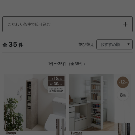
こだわり条件で絞り込む
35
全
件
並び替え
1件〜35件（全35件）