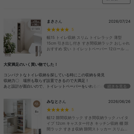
まさ
さん
2026/07/24
5
幅15 トイレ収納 スリム トイレラック 薄型
15cm 引き出し付き すき間収納ラック おしゃれ
おすすめ 安い トイレットペーパー 12ロール キ
ャスター付き サニタリー 省スペース トイレブ
ラシ収納 収納棚 収納家具 コーナー ハイタイプ
大変満足のいく買い物でした！
隙間収納ラック 掃除用具入れ 洗面 トイレ用品
一人暮らし ストッカー
コンパクトなトイレ収納を探している時にこの収納を発見
収納力〇 場所も取らず設置できるので大満足！
あと設計が面白いので、トイレットペーパーをいれるのが少し楽しみで
続きを見る
す◎
みなと
さん
2026/06/26
5
幅12 隙間収納ラック すき間収納ラック ハイタ
イプ 12cm キャスター付き キッチン収納 棚 隙
間ラック すきま収納 隙間ストッカー スリムラ