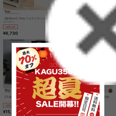
【幅18cm】Pola マルチスタイルラック
【幅34cm】Pola マルチスタイルラック
コーナー
sold out
sold out
¥8,930
¥6,730
【天板90cm×21cm】 Meri 引き戸収納
【天板90cm×16cm】 Meri 引き戸収納
sold out
sold out
¥15,380
¥13,910