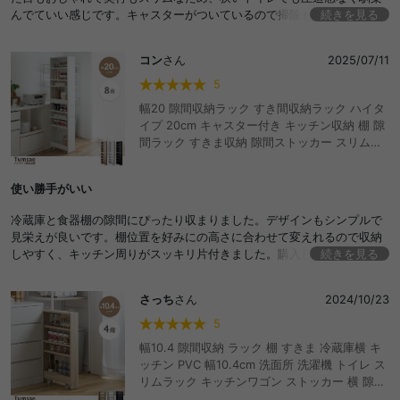
おすすめ 安い
んでていい感じです。キャスターがついているので掃除もしやすくて助
続きを見る
かります。購入してよかったです！
コン
さん
2025/07/11
5
幅20 隙間収納ラック すき間収納ラック ハイタ
イプ 20cm キャスター付き キッチン収納 棚 隙
間ラック すきま収納 隙間ストッカー スリムラ
ック キッチンワゴン 細い 薄型 本棚 おしゃれ
おすすめ キッチンラック ランドリーラック カ
使い勝手がいい
ート 冷蔵庫 横 トイレ 洗面所 洗面台 洗濯機 パ
ントリー 可動棚 8段 おしゃれ おすすめ 安い
冷蔵庫と食器棚の隙間にぴったり収まりました。デザインもシンプルで
見栄えが良いです。棚位置を好みにの高さに合わせて変えれるので収納
しやすく、キッチン周りがスッキリ片付きました。購入してよかったで
続きを見る
す。
さっち
さん
2024/10/23
5
幅10.4 隙間収納 ラック 棚 すきま 冷蔵庫横 キ
ッチン PVC 幅10.4cm 洗面所 洗濯機 トイレ ス
リムラック キッチンワゴン ストッカー 横 隙間
ラック 洗面台 玄関 パントリー キャスター付き