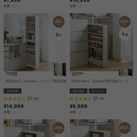
在庫：△
在庫：〇
【幅20cm】Tumsae ハイタイプ隙間収納
【幅10.4cm】Tumsae 隙間収納ラック
送料無料
送料無料
オススメ
5
件
7
件
¥14,999
¥6,999
在庫：△
在庫：△