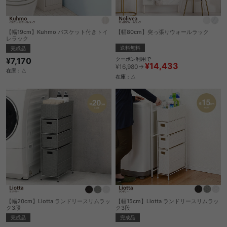
【幅19cm】Kuhmo バスケット付きトイ
【幅80cm】突っ張りウォールラック
レラック
送料無料
完成品
¥7,170
クーポン利用で
¥14,433
¥16,980→
在庫：△
在庫：△
【幅20cm】Liotta ランドリースリムラッ
【幅15cm】Liotta ランドリースリムラッ
ク3段
ク3段
完成品
完成品