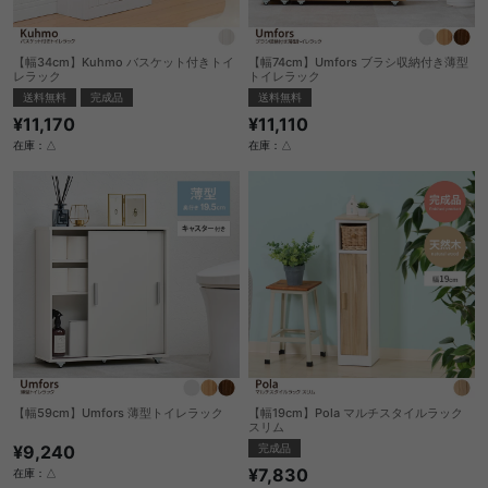
【幅34cm】Kuhmo バスケット付きトイ
【幅74cm】Umfors ブラシ収納付き薄型
レラック
トイレラック
送料無料
完成品
送料無料
¥11,170
¥11,110
在庫：△
在庫：△
【幅59cm】Umfors 薄型トイレラック
【幅19cm】Pola マルチスタイルラック
スリム
¥9,240
完成品
¥7,830
在庫：△