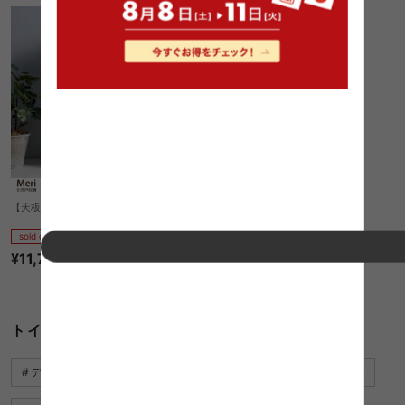
【天板60cm×16cm】 Meri 引き戸収納
sold out
¥11,700
1件〜35件（全35件）
トイレ 収納棚 おしゃれに関するキーワード
デスクチェア おしゃれ
飾り棚 おしゃれ
ござ おしゃれ