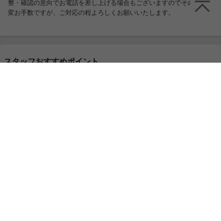
整・確認の意向でお電話を差し上げる場合もございますのでその際は大
変お手数ですが、ご対応の程よろしくお願いいたします。
スタッフおすすめポイント
スリムなデザインが空間に余裕を魅せてくれる
引き戸収納♪スペースに余裕のない場所でも、
引き戸なので開け閉めしやすく、実用的に使え
ます。さらに、棚板は4段階調節の可動棚にな
っているので、収納物に応じて高さを変えて使
うことができるのは嬉しいポイントです!また、
シリーズで揃えて配置すれば、お部屋に統一感
が生まれ、より木の温もりが感じられる上質な
空間をつくることができます。
この商品に関連するキーワード