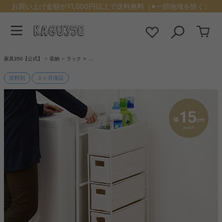
お買い上げ金額が11,000円以上で送料無料（※一部地域を除く）
家具350【公式】
収納
ラック
…
送料別
３ヶ月保証