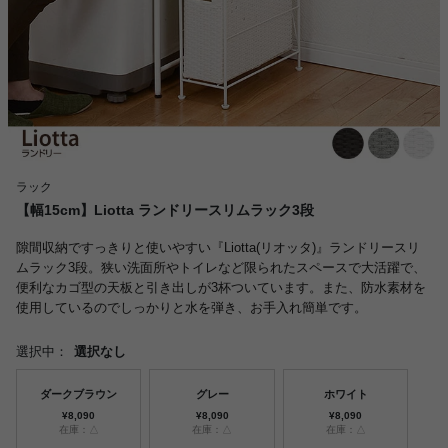
ラック
【幅15cm】Liotta ランドリースリムラック3段
隙間収納ですっきりと使いやすい『Liotta(リオッタ)』ランドリースリ
ムラック3段。狭い洗面所やトイレなど限られたスペースで大活躍で、
便利なカゴ型の天板と引き出しが3杯ついています。また、防水素材を
使用しているのでしっかりと水を弾き、お手入れ簡単です。
選択中：
選択なし
ダークブラウン
グレー
ホワイト
¥8,090
¥8,090
¥8,090
在庫：△
在庫：△
在庫：△