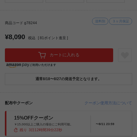
送料別
３ヶ月保証
商品コード g78244
¥8,090
税込
[
81
ポイント進呈 ]
カートに入れる
通常8/18〜8/27の発送予定となります。
配布中クーポン
クーポン使用方法について
15%OFFクーポン
〜8/11 23:59
￥15,000以上ご購入の場合にご利用可能。
残り
3
日
12
時間
39
分
21
秒