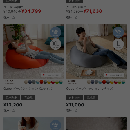
送料無料
送料無料
クーポン利用で
クーポン利用で
¥34,799
¥71,638
¥40,940→
¥84,280→
在庫：△
在庫：△
Qube ビーズクッション XLサイズ
Qube ビーズクッション Lサイズ
送料無料
完成品
送料無料
完成品
¥13,200
¥11,000
在庫：△
在庫：△