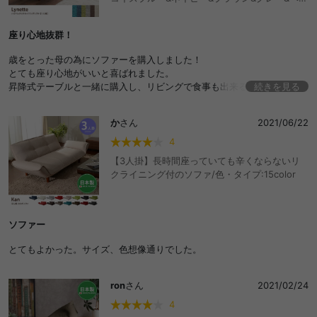
ジュ
座り心地抜群！
歳をとった母の為にソファーを購入しました！
とても座り心地がいいと喜ばれました。
昇降式テーブルと一緒に購入し、リビングで食事も出来るようになった
続きを見る
ので助かっています。
か
さん
2021/06/22
4
【3人掛】長時間座っていても辛くならないリ
クライニング付のソファ/色・タイプ:15color
ソファー
とてもよかった。サイズ、色想像通りでした。
ron
さん
2021/02/24
4