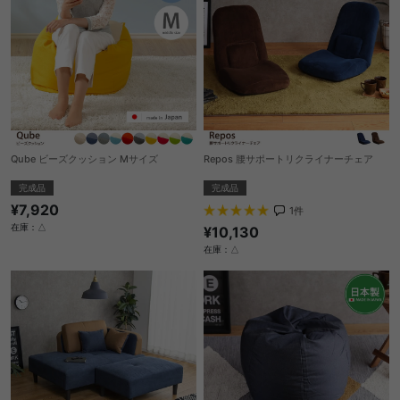
Qube ビーズクッション Mサイズ
Repos 腰サポートリクライナーチェア
完成品
完成品
¥7,920
1
件
在庫：△
¥10,130
在庫：△