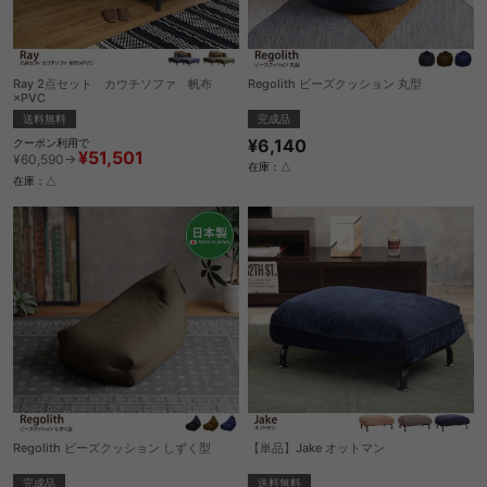
Ray 2点セット カウチソファ 帆布
Regolith ビーズクッション 丸型
×PVC
完成品
送料無料
¥6,140
クーポン利用で
¥51,501
¥60,590→
在庫：△
在庫：△
Regolith ビーズクッション しずく型
【単品】Jake オットマン
完成品
送料無料