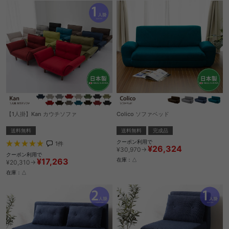
【1人掛】Kan カウチソファ
Colico ソファベッド
送料無料
送料無料
完成品
クーポン利用で
1
件
¥26,324
¥30,970→
クーポン利用で
¥17,263
在庫：△
¥20,310→
在庫：△