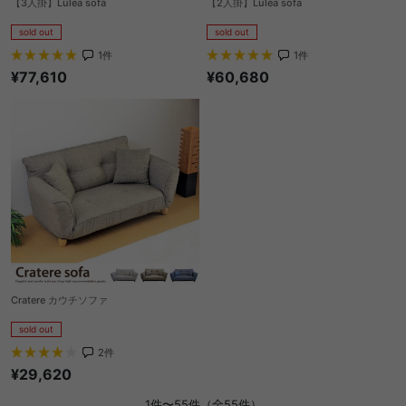
【3人掛】Lulea sofa
【2人掛】Lulea sofa
sold out
sold out
1
件
1
件
¥77,610
¥60,680
Cratere カウチソファ
sold out
2
件
¥29,620
1件〜55件（全55件）