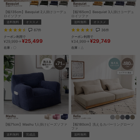
【幅135cm】Basquiat 2人掛けコーデュ
【幅165cm】Basquiat 3人掛けコーデュ
ロイソファ
ロイソファ
送料無料
オススメ
送料無料
オススメ
67
件
36
件
クーポン利用で
クーポン利用で
¥25,499
¥29,749
¥29,999→
¥34,999→
在庫：〇
在庫：△
【幅71cm】Mashu 1人掛けビーズソファ
【幅180cm】洗えるカバーリングローソ
ファ
送料無料
完成品
送料無料