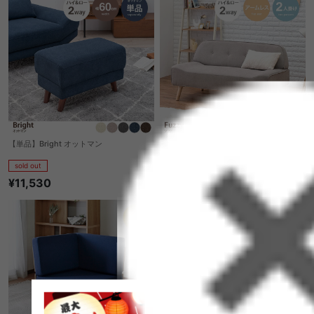
【単品】Bright オットマン
Fuzzy 2人掛けソファ
sold out
sold out
¥11,530
¥37,910