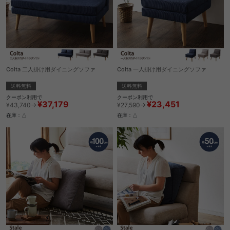
Colta 二人掛け用ダイニングソファ
Colta 一人掛け用ダイニングソファ
送料無料
送料無料
クーポン利用で
クーポン利用で
¥37,179
¥23,451
¥43,740→
¥27,590→
在庫：△
在庫：△