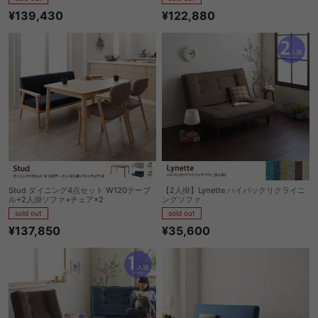
¥139,430
¥122,880
Stud ダイニング4点セット W120テーブ
【2人掛】Lynette ハイバックリクライニ
ル+2人掛ソファ+チェア×2
ングソファ
sold out
sold out
¥137,850
¥35,600