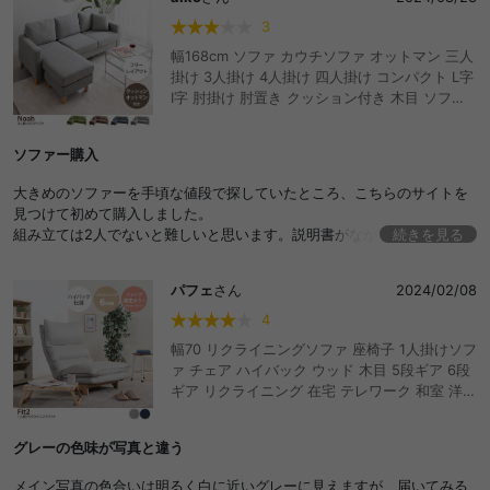
3
幅168cm ソファ カウチソファ オットマン 三人
掛け 3人掛け 4人掛け 四人掛け コンパクト L字
I字 肘掛け 肘置き クッション付き 木目 ソファ
ベッド ソファーベッド カウチソファー ソファ
ー おしゃれ おすすめ 安い
ソファー購入
大きめのソファーを手頃な値段で探していたところ、こちらのサイトを
見つけて初めて購入しました。
組み立ては2人でないと難しいと思います。説明書がなかった為、組み立
続きを見る
てに少し時間がかかりました。
ソファの色味や大きさは大満足です！ただし、値段相当の座り心地だな
パフェ
さん
2024/02/08
という印象でした。
4
幅70 リクライニングソファ 座椅子 1人掛けソフ
ァ チェア ハイバック ウッド 木目 5段ギア 6段
ギア リクライニング 在宅 テレワーク 和室 洋室
一人掛け 1P 1p ふかふか クッション 肉厚 映画
鑑賞
グレーの色味が写真と違う
メイン写真の色合いは明るく白に近いグレーに見えますが、届いてみる