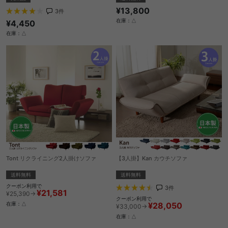
¥13,800
3
件
在庫：△
¥4,450
在庫：△
Tont リクライニング2人掛けソファ
【3人掛】Kan カウチソファ
送料無料
送料無料
クーポン利用で
3
件
¥21,581
¥25,390→
クーポン利用で
¥28,050
在庫：△
¥33,000→
在庫：△