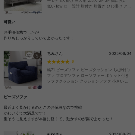
ー L字 3人掛け 三人用 2.5人 2P 3P 傷に強い
低い low ロー設計 肘付き 肘置き ひじ掛け アー
ムレスト 広々 ふかふか 脚付き 弾力 ペット ワ
ンルーム リビング ダイニング ベッド コンパク
可愛い
ト 一人暮らし ファミリー 2人暮らし 寝れる 上
質 高級感 高見え ゆったり sofa 脚 取り外し お
お手頃価格でしたが
しゃれ おすすめ 安い
作りもしっかりしていてよかったです！
ちみ
さん
2025/06/04
5
幅71 ビーズソファ ビーズクッション 1人掛けソ
ファ フロアソファ ローソファー ポケット付き
ソファクッション クッションソファ 小さい 小
さめ コンパクト 背もたれ アームレスト ビーズ
ソファー 人をダメにする 体にフィットする ふ
ビーズソファ
わふわ もこもこ 一人暮らし ワンルーム ビーン
ズ かわいい 可愛い
最近よく見かけるのとこのお値段なので挑戦
かわいくて大満足です！
重そうに見えますが本当に軽くて、動かすのが楽でよかった！
aiko
さん
2024/08/23