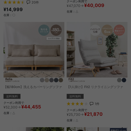
クーポン利用で
20
件
¥40,009
¥47,070→
¥14,999
在庫：△
在庫：〇
【幅180cm】洗えるカバーリングソファ
【1人掛け】Fit2 リクライニングソファ
送料無料
送料無料
クーポン利用で
1
件
¥44,455
¥52,300→
クーポン利用で
¥21,870
在庫：△
¥25,730→
在庫：△