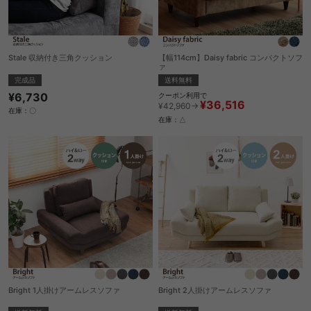
Stale 収納付き三角クッション
【幅114cm】Daisy fabric コンパクトソフ
ァ
完成品
送料無料
¥6,730
クーポン利用で
¥36,516
¥42,960→
在庫：〇
在庫：△
Bright 1人掛けアームレスソファ
Bright 2人掛けアームレスソファ