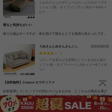
ふんわりとしたボリュームたっぷりのビーズク
ッション/色・タイプ:インディゴ&カーキ&ネイ
ビー
寝ると気持ちがいい
座り心地は今一ですが、体を預けて寝るととても気持ち良かったです。
うめさんとめさんさん
さん
2020/06/25
4
リビングを安らげる空間にしてくれる2人掛け
ソファ/色・タイプ:ベージュ&ネイビー&アイボ
リー
【送料無料】Cratere カウチソファ
以前使用していたソファの代わりになるものを、とこちらの商品を選び
ました。同じ2人掛けでもこちらは更にコンパクトで、その必要最小限の
サイズ感が気に入ってます！デザインもシンプルで部屋全体がすっきり
続きを見る
した感じになったので、満足しています。