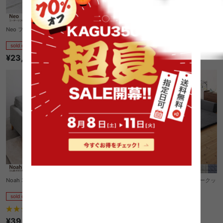
Neo フレキシブルソファ コーナー
Neo フレキシブルソファ 1P
sold out
sold out
¥23,140
¥20,680
Noah 3人掛けカウチソファ
【190cm×240cm】Dormir コーナークッ
ションラグ コの字
sold out
sold out
¥81,770
68
件
¥39,999