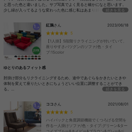
と思った色と違いました。サブ写真でよく見ると確かになと思います。
少し緑が入ってるような変わった色に感じ私はあまり好きではないと思
続きを見る
いました。決して座り心地や色自体が悪い訳ではないです。ちょっと勿
体ないですがソファ自体はとても気に入ったので別の色を買ってみるこ
紅鴉
さん
2023/06/18
とにします。
5
【1人掛】5段階リクライニングが付いていて、
座りやすさバツグンのソファ/色・タイ
プ:15color
ゆとりのあるフィット感
肘掛け部分もリクライニングするため、途中であぐらをかきたいときや
体制を変えて座りたいときにちょうどいい位置に調整することができ
る。
続きを見る
座り心地もとてもいい。
ココ
さん
2021/08/01
5
ハイバックと角度調節機能でくつろげる空間を
作る一人掛けソファ/色・タイプ:グリーン&ター
コイズブルー&ネイビー&ブラウン&グレー&ベー