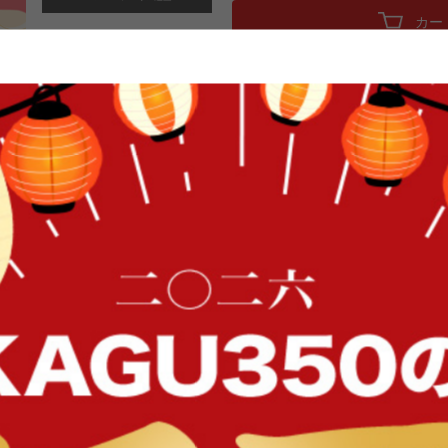
カー
ハイバックと角度調節機能でくつろげ
ン&ターコイズブルー&ネイビー&ブ
寛ぎのわがままソファ「Lynette 
で首まで背もたれが伸びて、首部分
FFク
い気分に。3段階のリクライニング
座面下までの位置が低いので日本人
プルでどの部屋にも置きやすいデザ
大きさです。
イン