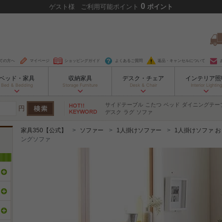
0
ゲスト
様
ご利用可能ポイント
ポイント
ての方へ
マイページ
ショッピングガイド
よくあるご質問
返品・キャンセルについて
ベッド・家具
収納家具
デスク・チェア
インテリア照
Bed & Bedding
Storage Furniture
Desk & Chair
Interior Lighting
サイドテーブル
こたつ
ベッド
ダイニングテー
円
デスク
ラグ
ソファ
家具350【公式】
ソファー
1人掛けソファー
1人掛けソファ 
ングソファ