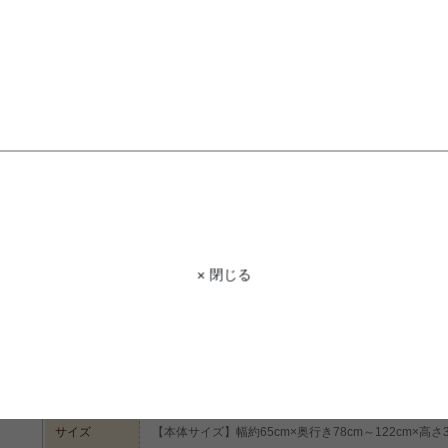
STAFF VOICE
スタッフ
座面がへたりにくいポケットコイルの
しっかりサポートでゆったりで座椅子を
段階のリクライニング調整機能付きな
生活の様々な場面に活躍しそうですね!
× 閉じる
スタイルで使えます。こたつに合わせ
ーションも6色ご用意しておりますので
商品コード
g5894
商品名
【1人掛】Lynette ハイバックリクライニングソファ
サイズ
【本体サイズ】幅約65cm×奥行き78cm～122cm×高さ30.