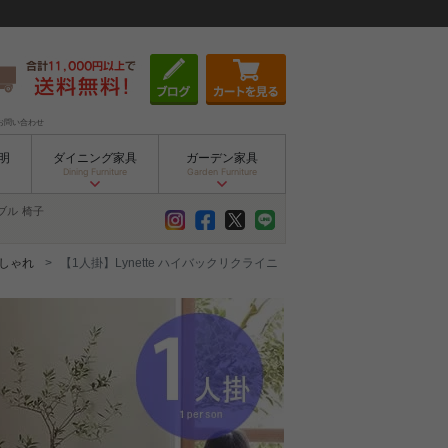
お問い合わせ
明
ダイニング家具
ガーデン家具
Dining Furniture
Garden Furniture
ブル
椅子
おしゃれ
【1人掛】Lynette ハイバックリクライニ