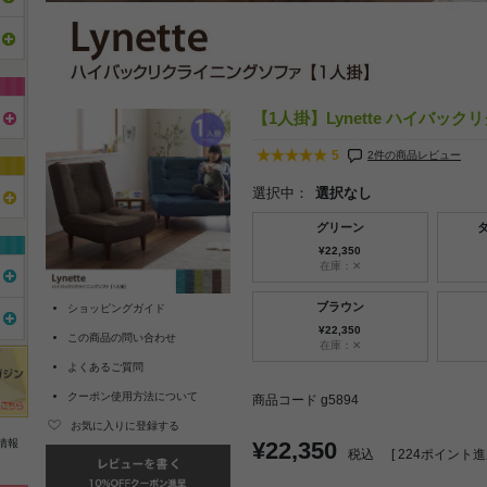
【1人掛】Lynette ハイバッ
5
2件の商品レビュー
選択中：
選択なし
グリーン
¥22,350
在庫：✕
ブラウン
ショッピングガイド
¥22,350
この商品の問い合わせ
在庫：✕
よくあるご質問
クーポン使用方法について
商品コード g5894
お気に入りに登録する
情報
¥22,350
税込
[
224
ポイント進呈