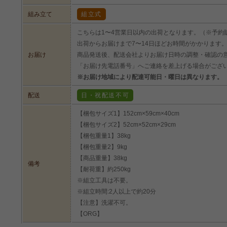
組み立て
組立式
こちらは1〜4営業日以内の出荷となります。（※予約
出荷からお届けまで7〜14日ほどお時間がかかります
お届け
商品発送後、配送会社よりお届け日時の調整・確認の
「お届け先電話番号」へご連絡を差上げる場合がござ
※お届け地域により配達可能日・曜日は異なります。
配送
日・祝配送不可
カウチにも、オットマンにも。自由な
【梱包サイズ1】152cm×59cm×40cm
座面は「カウチタイプ」「オットマンタイプ」に組み替えられる
【梱包サイズ2】52cm×52cm×29cm
どちらにも組み替えられるので、使いたいシーンや間取りに合わ
【梱包重量1】38kg
【梱包重量2】9kg
【商品重量】38kg
備考
【耐荷重】約250kg
※組立工具は不要。
※組立時間:2人以上で約20分
【注意】洗濯不可。
【ORG】