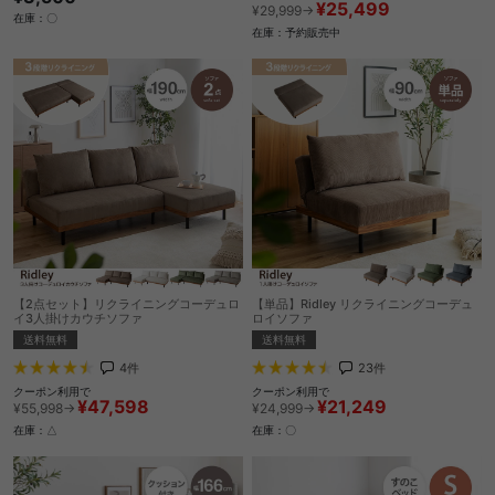
¥25,499
¥29,999→
在庫：〇
在庫：予約販売中
【2点セット】リクライニングコーデュロ
【単品】Ridley リクライニングコーデュ
イ3人掛けカウチソファ
ロイソファ
送料無料
送料無料
4
件
23
件
クーポン利用で
クーポン利用で
¥47,598
¥21,249
¥55,998→
¥24,999→
在庫：△
在庫：〇