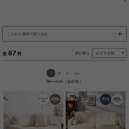
こだわり条件で絞り込む
87
全
件
並び替え
1
2
>
>>
1件〜60件（全87件）