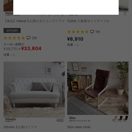
【単品】Hemel 2人掛けダイニングソファ
Collet 八角形サイドテーブル
送料無料
1
件
2
件
¥8,910
クーポン利用で
在庫：△
¥33,804
¥39,770→
在庫：△
Othello 2人掛けソファ
Slim relax chair