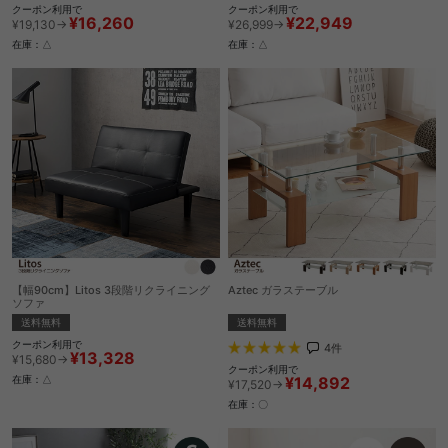
クーポン利用で
クーポン利用で
¥16,260
¥22,949
¥19,130→
¥26,999→
在庫：△
在庫：△
【幅90cm】Litos 3段階リクライニング
Aztec ガラステーブル
ソファ
送料無料
送料無料
クーポン利用で
4
件
¥13,328
¥15,680→
クーポン利用で
¥14,892
在庫：△
¥17,520→
在庫：〇