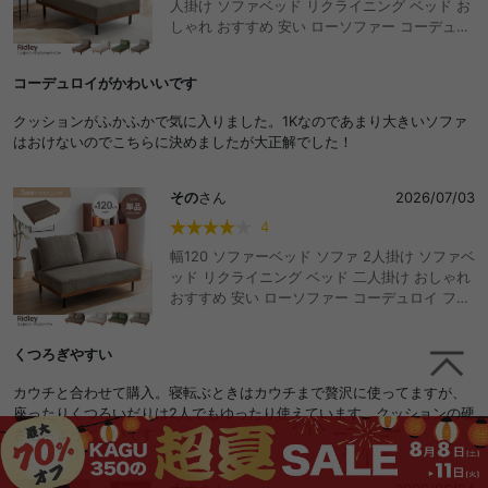
人掛け ソファベッド リクライニング ベッド お
しゃれ おすすめ 安い ローソファー コーデュロ
イ フロアソファ 脚付き アームレス ひじ掛けな
し コンパクト ワンルーム 省スペース 3段階 折
コーデュロイがかわいいです
りたたみ 寝れる ごろ寝
クッションがふかふかで気に入りました。1Kなのであまり大きいソファ
はおけないのでこちらに決めましたが大正解でした！
その
さん
2026/07/03
4
幅120 ソファーベッド ソファ 2人掛け ソファベ
ッド リクライニング ベッド 二人掛け おしゃれ
おすすめ 安い ローソファー コーデュロイ フロ
アソファ 脚付き アームレス ひじ掛けなし コン
パクト ワンルーム 省スペース 3段階 折りたた
くつろぎやすい
み 寝れる ごろ寝
カウチと合わせて購入。寝転ぶときはカウチまで贅沢に使ってますが、
座ったりくつろいだりは2人でもゆったり使えています。クッションの硬
さもちょうどいいです。