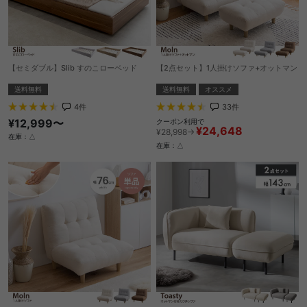
【セミダブル】Slib すのこローベッド
【2点セット】1人掛けソファ+オットマン
送料無料
送料無料
オススメ
4
件
33
件
¥12,999〜
クーポン利用で
¥24,648
¥28,998→
在庫：△
在庫：△