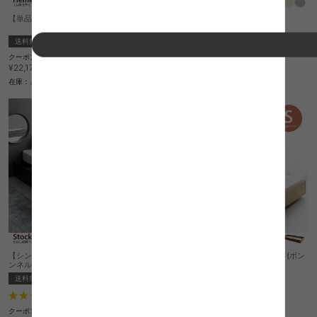
【単品】Hemel 1人掛けダイニングソファ
【幅70cm】1人掛けソファ
送料無料
送料無料
クーポン利用で
クーポン利用で
¥18,844
¥20,000
¥22,170→
¥23,530→
在庫：△
在庫：〇
【シングル】Stock 引出し収納ベッド(ボ
【シングル】Slib すのこローベッド(ボン
ンネルマットレス付き)
ネルマットレス付き)
送料無料
送料無料
5
件
4
件
クーポン利用で
クーポン利用で