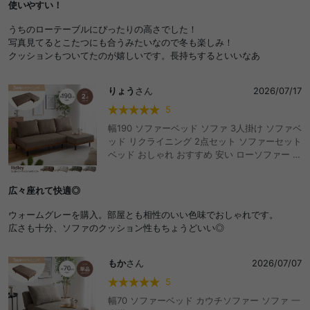
使いやすい！
ルーム ゆったり ごろ寝 脚無し おしゃれ おすす
め 安い ファブリック レザー コーデュロイ
うちのローテーブルにぴったりの高さでした！
写真見てるとこたつにも合うみたいなので冬も楽しみ！
クッションもついてたのが嬉しいです。長持ちするといいなあ
りょう
さん
2026/07/17
5
幅190 ソファーベッド ソファ 3人掛け ソファベ
ッド リクライニング 2点セット ソファーセット
ベッド おしゃれ おすすめ 安い ローソファー コ
ーデュロイ フロアソファ 脚付き アームレス ひ
じ掛けなし コンパクト ワンルーム 省スペース
広々座れて快適◎
セパレート 3段階 折りたたみ 寝れる ごろ寝
ウォームグレーを購入。部屋とも相性のいい色味でおしゃれです。
広さも十分、ソファのクッション性もちょうどいい◎
もか
さん
2026/07/07
5
幅70 ソファーベッド カウチソファー ソファ 一