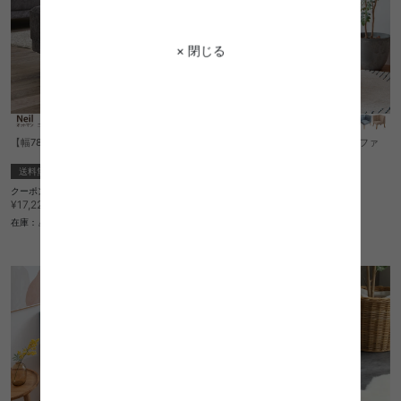
× 閉じる
【幅78cm】Neil オットマン
【単品】Hemel 1人掛けコーナーソファ
送料無料
送料無料
クーポン利用で
1
件
¥14,637
¥17,220→
クーポン利用で
¥21,870
在庫：△
¥25,730→
在庫：〇