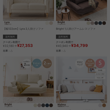
【幅122cm】Lyra 2人掛けソファ
Bright 1人掛けアームレスソファ
送料無料
送料無料
クーポン利用で
クーポン利用で
¥27,353
¥34,799
¥32,180→
¥40,940→
在庫：△
在庫：△