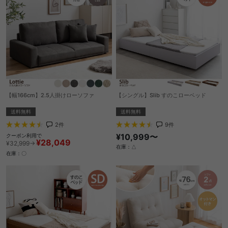
【幅166cm】2.5人掛けローソファ
【シングル】Slib すのこローベッド
送料無料
送料無料
2
件
9
件
¥10,999〜
クーポン利用で
¥28,049
¥32,999→
在庫：△
在庫：〇