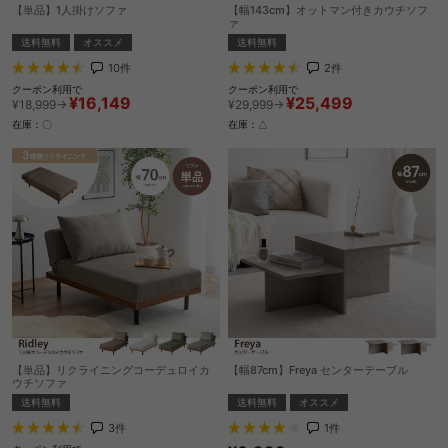
【単品】1人掛けソファ
【幅143cm】オットマン付きカウチソフ
ァ
送料無料
オススメ
送料無料
10
件
2
件
クーポン利用で
クーポン利用で
¥16,149
¥25,499
¥18,999→
¥29,999→
在庫：〇
在庫：△
【単品】リクライニングコーデュロイカ
【幅87cm】Freya センターテーブル
ウチソファ
送料無料
オススメ
送料無料
1
件
3
件