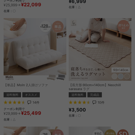
¥6,999
クーポン利用で
¥22,099
¥25,999→
在庫：△
在庫：〇
【単品】Moln 2人掛けソファ
【長方形:90cm×140cm】Neochill
sarasara ラグ
送料無料
オススメ
送料無料
完成品
14
件
10
件
¥3,500
クーポン利用で
¥25,499
¥29,999→
在庫：〇
在庫：△