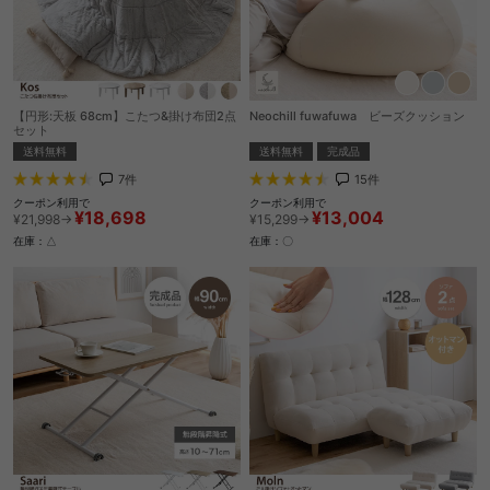
【円形:天板 68cm】こたつ&掛け布団2点
Neochill fuwafuwa ビーズクッション
セット
送料無料
完成品
送料無料
15
件
7
件
クーポン利用で
クーポン利用で
¥13,004
¥18,698
¥15,299→
¥21,998→
在庫：〇
在庫：△