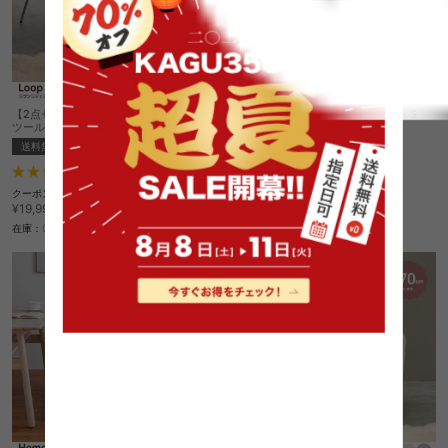
【2点セット】Loop ラウンジチェア+ス
【幅50cm】Rond ラウンドテーブルS
ツール
送料無料
送料無料
¥14,760
5
件
在庫：△
クーポン利用で
¥16,999
¥19,999→
在庫：〇