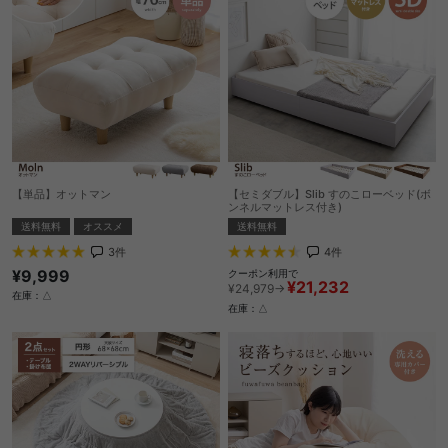
【単品】オットマン
【セミダブル】Slib すのこローベッド(ボ
ンネルマットレス付き)
送料無料
オススメ
送料無料
3
件
4
件
¥9,999
クーポン利用で
¥21,232
¥24,979→
在庫：△
在庫：△