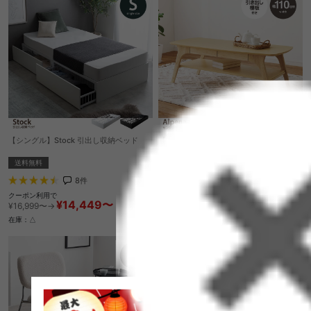
【シングル】Stock 引出し収納ベッド
【幅110cm】Alpena センターテーブル
送料無料
送料無料
クーポン利用で
8
件
¥20,000
¥23,530→
クーポン利用で
¥14,449〜
在庫：△
¥16,999〜→
在庫：△