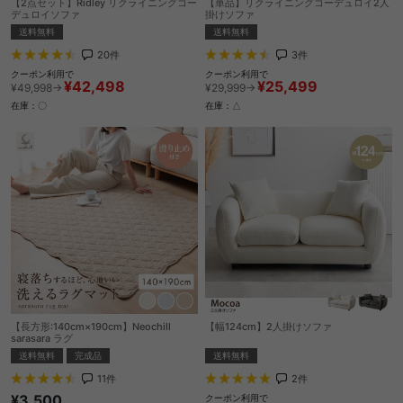
【2点セット】Ridley リクライニングコー
【単品】リクライニングコーデュロイ2人
デュロイソファ
掛けソファ
送料無料
送料無料
20
件
3
件
クーポン利用で
クーポン利用で
¥42,498
¥25,499
¥49,998→
¥29,999→
在庫：〇
在庫：△
【長方形:140cm×190cm】Neochill
【幅124cm】2人掛けソファ
sarasara ラグ
送料無料
送料無料
完成品
2
件
11
件
¥3,500
クーポン利用で