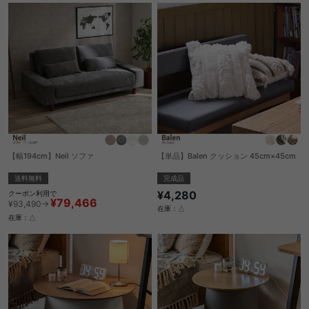
【幅194cm】Neil ソファ
【単品】Balen クッション 45cm×45cm
送料無料
完成品
¥4,280
クーポン利用で
¥79,466
¥93,490→
在庫：△
在庫：△