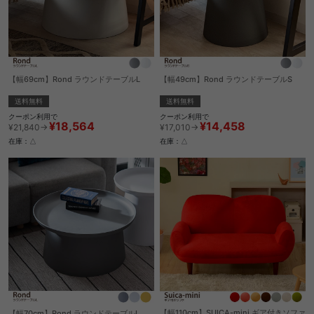
【幅69cm】Rond ラウンドテーブルL
【幅49cm】Rond ラウンドテーブルS
送料無料
送料無料
クーポン利用で
クーポン利用で
¥18,564
¥14,458
¥21,840→
¥17,010→
在庫：△
在庫：△
【幅110cm】SUICA-mini ギア付きソファ
【幅70cm】Rond ラウンドテーブルL