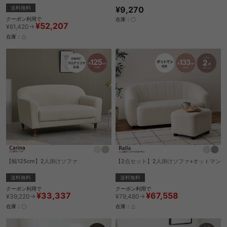
送料無料
¥9,270
クーポン利用で
在庫：〇
¥52,207
¥61,420→
在庫：△
【幅125cm】2人掛けソファ
【2点セット】2人掛けソファ+オットマン
送料無料
送料無料
クーポン利用で
クーポン利用で
¥33,337
¥67,558
¥39,220→
¥79,480→
在庫：〇
在庫：△