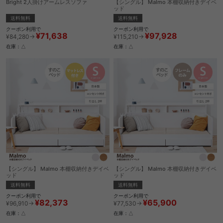
Bright 2人掛けアームレスソファ
【シングル】 Malmo 本棚収納付きデイベ
ッド
送料無料
送料無料
クーポン利用で
クーポン利用で
¥71,638
¥97,928
¥84,280→
¥115,210→
在庫：△
在庫：△
【シングル】 Malmo 本棚収納付きデイベ
【シングル】 Malmo 本棚収納付きデイベ
ッド
ッド
送料無料
送料無料
クーポン利用で
クーポン利用で
¥82,373
¥65,900
¥96,910→
¥77,530→
在庫：△
在庫：△