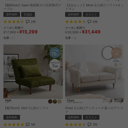
【幅90cm】Saari 無段階ガス圧昇降式テ
【2点セット】Moln 2人掛けソファ+オッ
ーブル
トマン
送料無料
完成品
送料無料
オススメ
2
件
4
件
クーポン利用で
クーポン利用で
¥15,299
¥31,449
¥17,999→
¥36,999→
在庫：〇
在庫：△
【幅75cm】Holt 1人掛けソファ
Cheri 2人掛けアンティーク風ベロアソフ
ァ
送料無料
送料無料
オススメ
1
件
7
件