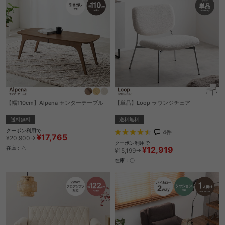
【幅110cm】Alpena センターテーブル
【単品】Loop ラウンジチェア
送料無料
送料無料
クーポン利用で
4
件
¥17,765
¥20,900→
クーポン利用で
¥12,919
在庫：△
¥15,199→
在庫：〇