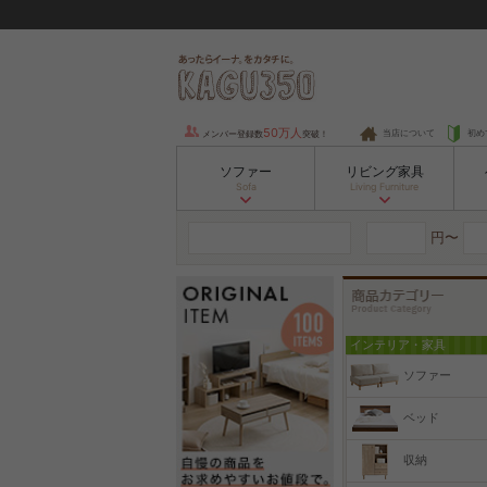
50万人
当店について
初め
メンバー登録数
突破！
ソファー
リビング家具
Sofa
Living Furniture
円〜
インテリア・家具
ソファー
ベッド
収納