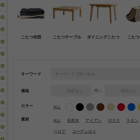
こたつ布団
こたつテーブル
ダイニングこたつ
こたつ
キーワード
価格
円～
カラー
ALL
素材
ALL
天然木
アイアン
ガラス
ラタン
ベロア
コーデュロイ