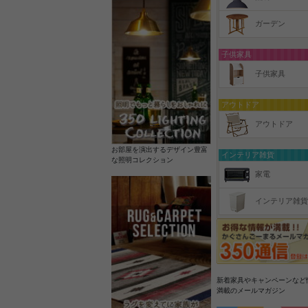
ガーデン
子供家具
子供家具
アウトドア
アウトドア
お部屋を演出するデザイン豊富
インテリア雑貨
な照明コレクション
家電
インテリア雑貨
新着家具やキャンペーンなど
満載のメールマガジン