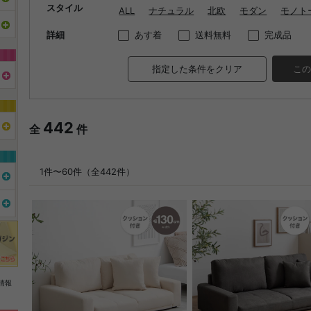
スタイル
ALL
ナチュラル
北欧
モダン
モノト
詳細
あす着
送料無料
完成品
指定した条件をクリア
この
442
全
件
1件〜60件（全442件）
情報