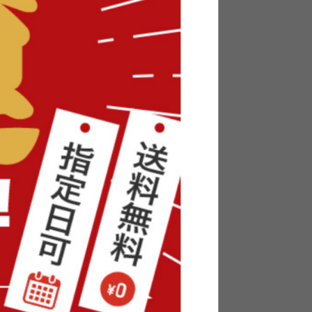
lung
【楕円形:天板 90cm×60cm】こた
ンパク
つテーブル
送料無料
1
件
6
件
¥16,999
在庫：予約販売中
つテーブ
【天板 75cm×60cm】こたつテー
ブル