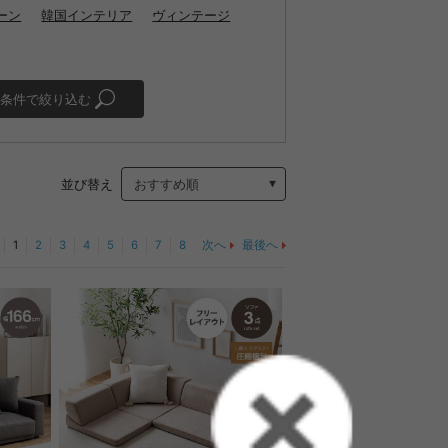
ーン
韓国インテリア
ヴィンテージ
条件で絞り込む
並び替え
1
2
3
4
5
6
7
8
次へ
最後へ