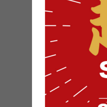
テリアにお悩みの法人のお客
ポイントシステムとは
特定商取引法について
メーカー様へのご案内
メディアへのリース
サイトマップ
お役立ち情報
どうする？不要家具！
家具お部屋に入る？
コーデテクニック
インテリア用語辞典
素材用語辞典
営業日カレンダー
2026年 8月
日
月
火
水
木
金
土