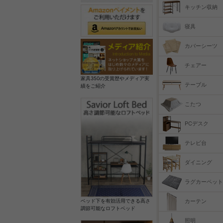
キッチン収納
寝具
カバーシーツ
チェアー
家具350の受賞歴やメディア実
テーブル
績をご紹介
こたつ
PCデスク
テレビ台
ダイニング
ラグカーペット
カーテン
ベッド下を有効活用できる高さ
調節可能なロフトベッド
照明