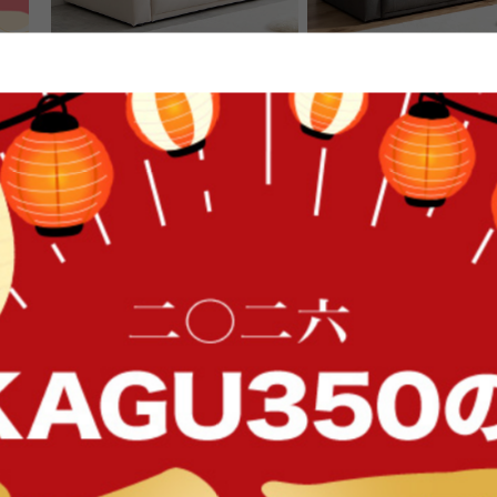
【幅130cm】2人掛けローソファ
【幅166cm】2.5人掛け
送料無料
オススメ
送料無料
44
件
¥23,999
¥32,999
FFク
在庫：〇
在庫：〇
イン