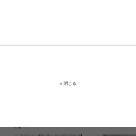
¥10,340
¥21,998
在庫：〇
在庫：△
× 閉じる
【105cm×75cm】Ease 
【長方形:130cm×185cm】Philip
つテーブル
ラグマット
送料無料
完成品
¥40,240
2
件
¥9,560
在庫：△
在庫：〇