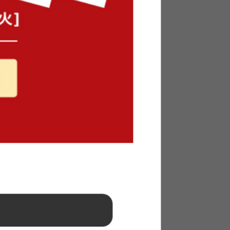
送料無料
オススメ
¥14,999
5
件
在庫：〇
つ&掛け
【長方形:190cm×240cm】Decor
イブルラグマット
完成品
¥10,370
7
件