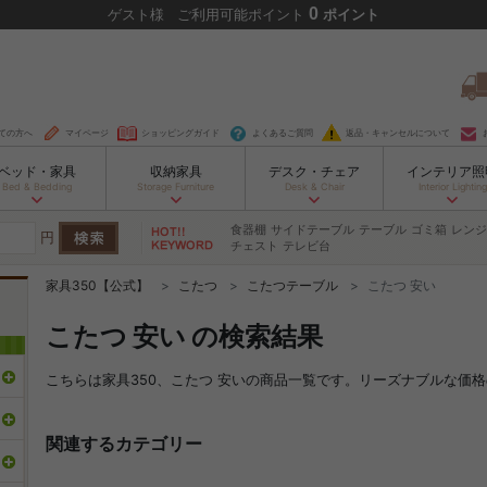
0
ゲスト
様
ご利用可能ポイント
ポイント
ての方へ
マイページ
ショッピングガイド
よくあるご質問
返品・キャンセルについて
ベッド・家具
収納家具
デスク・チェア
インテリア照
Bed & Bedding
Storage Furniture
Desk & Chair
Interior Lighting
食器棚
サイドテーブル
テーブル
ゴミ箱
レンジ
円
チェスト
テレビ台
家具350【公式】
こたつ
こたつテーブル
こたつ 安い
こたつ 安い の検索結果
こちらは家具350、こたつ 安いの商品一覧です。リーズナブルな価
関連するカテゴリー