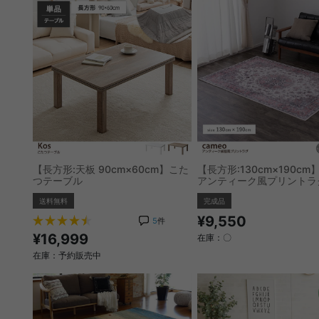
【長方形:天板 90cm×60cm】こた
【長方形:130cm×190cm】
つテーブル
アンティーク風プリントラ
送料無料
完成品
¥9,550
5
件
¥16,999
在庫：〇
在庫：予約販売中