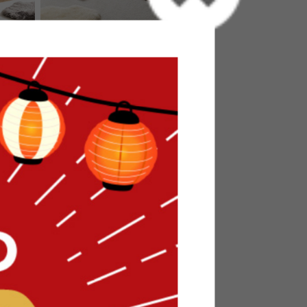
ローソファ
【3点セット】フロアソファ
送料無料
完成品
2
件
3
件
¥16,999
在庫：△