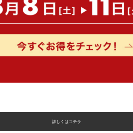
完成品
送料無料
¥4,870
¥14,999
在庫：〇
在庫：△
【130cm×185cm】Large ラグマ
【円形:天板 68cm】こた
ット
布団2点セット
完成品
送料無料
詳しくはコチラ
1
件