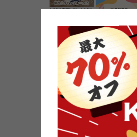
お部屋の雰囲気が変わるラグマ
ット＆カーペット
家具のレビューを書くと10%O
ーポンプレゼント
素材の良さを活かしたウッドソ
ケットのペンダントライト
インフォメーション
よくあるご質問
送料・お支払い
オフィスやモデルハウスなど
返品・交換