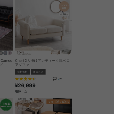
Cameo
Cheri 2人掛けアンティーク風ベロ
グ
アソファ
送料無料
オススメ
7
件
¥26,999
在庫：△