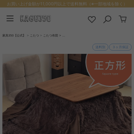
お買い上げ金額が11,000円以上で送料無料（※一部地域を除く）
家具350【公式】
こたつ
こたつ布団
…
送料別
３ヶ月保証