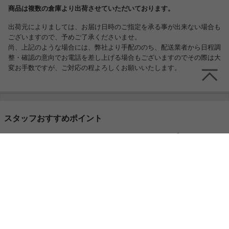
商品は複数の倉庫より出荷させていただいております。
出荷元によりましては、お届け日時のご指定を承る事が出来ない場合も
ございますので、予めご了承くださいませ。
尚、上記のような場合には、弊社より手配ののち、配送業者から日程調
整・確認の意向でお電話を差し上げる場合もございますのでその際は大
変お手数ですが、ご対応の程よろしくお願いいたします。
スタッフおすすめポイント
とってもお買い得なコタツ布団!ほんとに、ふふ
わっふわです!全体的にとっても軽いので、最初
は通常のコタツ布団に慣れていると物足りない
と感じるかもしれません。軽くて温かいブラン
ケットをイメージしていただけるとちょうどい
いと思います。薄くてもしっかり温かいですよ
ー!コンパクトに収納できるので、1人暮らしの
方にもおすすめです。正方形コタツとの組み合
わせもオシャレです!