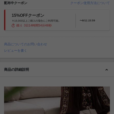
配布中クーポン
クーポン使用方法について
15%OFFクーポン
〜8/11 23:59
￥15,000以上ご購入の場合にご利用可能。
残り
3
日
14
時間
54
分
46
秒
商品についてのお問い合わせ
レビューを書く
商品の詳細説明