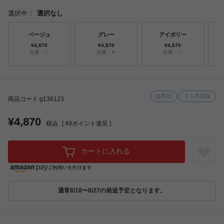
選択中：
選択なし
ベージュ
グレー
アイボリー
¥4,870
¥4,870
¥4,870
在庫：△
在庫：✕
在庫：△
送料別
３ヶ月保証
商品コード g136123
¥4,870
税込
[
49
ポイント進呈 ]
カートに入れる
通常8/18〜8/27の発送予定となります。