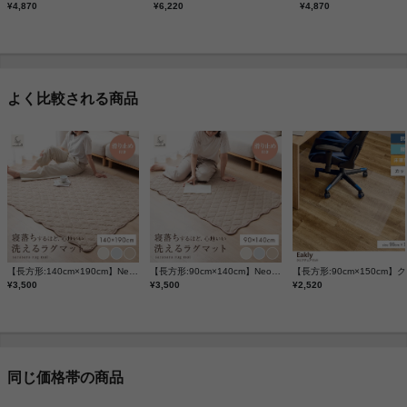
¥4,870
¥6,220
¥4,870
よく比較される商品
【長方形:140cm×190cm】Neochill sarasara ラグ
【長方形:90cm×140cm】Neochill sarasara ラグ
【長方
¥3,500
¥3,500
¥2,520
同じ価格帯の商品