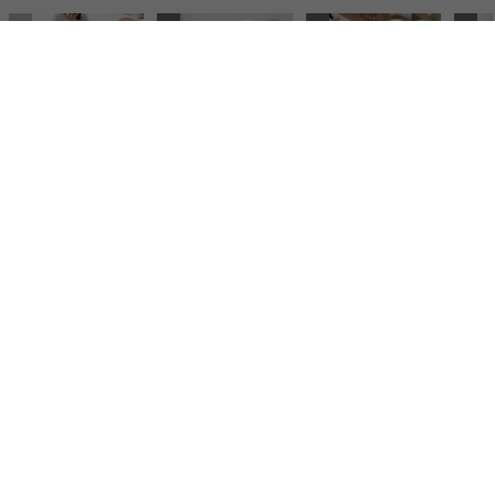
¥ 3,500
¥ 4,870
¥ 4,870
¥ 10,3
コーディネートに使用したアイテム
【2点セット】 ファブリックローソファ
¥39,999