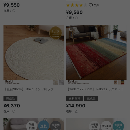
¥9,550
2
件
在庫：〇
¥9,560
在庫：〇
【直径90cm】 Braid インド綿ラグ
【140cm×200cm】 Rakkas ラグマット
完成品
送料無料
完成品
¥6,370
¥14,990
在庫：〇
在庫：△