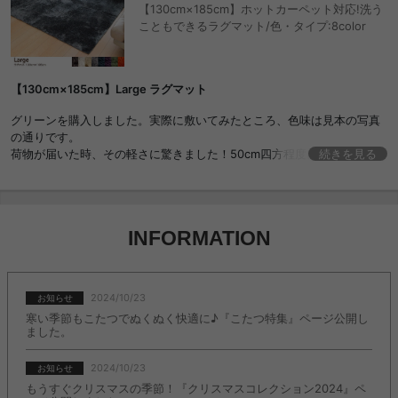
【130cm×185cm】ホットカーペット対応!洗う
こともできるラグマット/色・タイプ:8color
【130cm×185cm】Large ラグマット
グリーンを購入しました。実際に敷いてみたところ、色味は見本の写真
の通りです。
荷物が届いた時、その軽さに驚きました！50cm四方程度に畳んで片手で
続きを見る
持ち運べるほど軽量です。
ただ、軽い分厚みはそれほど無いので、フローリングの上に敷いて座る
と、若干の底付きを感じます。別のカーペットやクッションなどを併用
する際には気にならないと思います。
INFORMATION
手触りはふわふわさらさらで、コロコロや掃除機を掛けてもゴミが残り
ません。使いやすいです。
2024/10/23
お知らせ
寒い季節もこたつでぬくぬく快適に♪『こたつ特集』ページ公開し
ました。
2024/10/23
お知らせ
もうすぐクリスマスの季節！『クリスマスコレクション2024』ペ