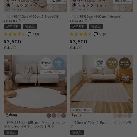
【長方形:140cm×190cm】Neochill
【長方形:90cm×140cm】Neochill
sarasara ラグ
sarasara ラグ
送料無料
完成品
送料無料
完成品
11
件
10
件
¥3,500
¥3,500
在庫：〇
在庫：〇
【円形:185cm×185cm】Malung メレン
【190cm×190cm】Buone ヘリンボンラ
ゲタッチの洗えるコンパクトラグ
グ
完成品
完成品