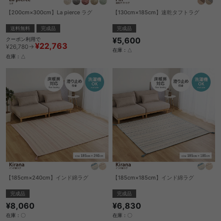
【200cm×300cm】La pierce ラグ
【130cm×185cm】速乾タフトラグ
送料無料
完成品
完成品
¥5,600
クーポン利用で
¥22,763
¥26,780→
在庫：△
在庫：△
【185cm×240cm】インド綿ラグ
【185cm×185cm】インド綿ラグ
完成品
完成品
¥8,060
¥6,830
在庫：〇
在庫：〇