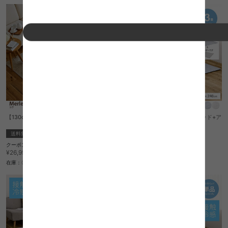
【130cm×190cm】Merle ラグ
【185cm×240cm】Pitara ラグパッド+ア
ンダーラグ2点セット
送料無料
完成品
送料無料
完成品
クーポン利用で
クーポン利用で
¥22,907
¥14,705
¥26,950→
¥17,300→
在庫：〇
在庫：〇