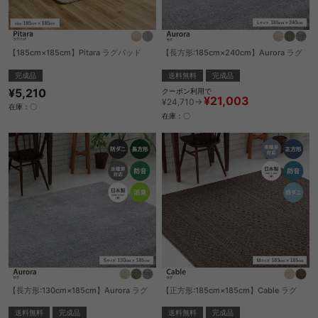
【185cm×185cm】Pitara ラグパッド
【長方形:185cm×240cm】Aurora ラグ
完成品
送料無料
完成品
¥5,210
クーポン利用で
¥21,003
¥24,710→
在庫：〇
在庫：〇
【長方形:130cm×185cm】Aurora ラグ
【正方形:185cm×185cm】Cable ラグ
送料無料
完成品
送料無料
完成品