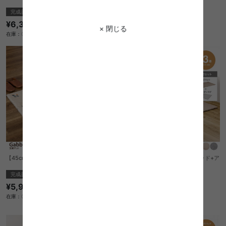
完成品
完成品
¥6,370
¥3,130
× 閉じる
在庫：〇
在庫：〇
【45cm×75cm】Gabbeh 玄関マット
【185cm×240cm】Pitara ラグパッド+ア
ンダーラグ2点セット
完成品
送料無料
完成品
¥5,900
クーポン利用で
¥13,727
¥16,150→
在庫：〇
在庫：△