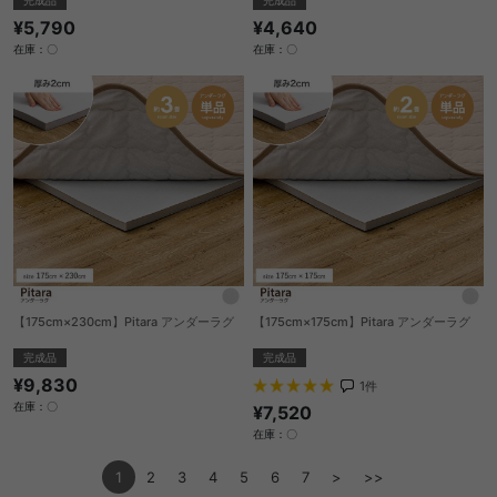
完成品
完成品
¥5,790
¥4,640
在庫：〇
在庫：〇
【175cm×230cm】Pitara アンダーラグ
【175cm×175cm】Pitara アンダーラグ
完成品
完成品
¥9,830
1
件
在庫：〇
¥7,520
在庫：〇
1
2
3
4
5
6
7
>
>>