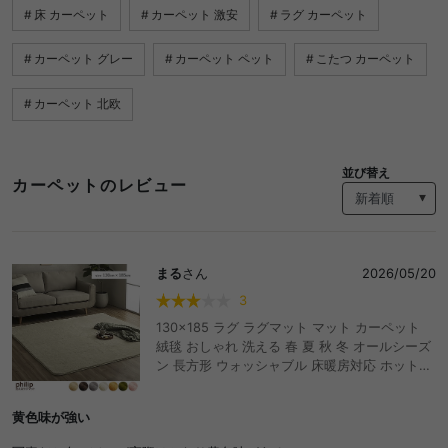
床 カーペット
カーペット 激安
ラグ カーペット
カーペット グレー
カーペット ペット
こたつ カーペット
カーペット 北欧
並び替え
カーペットのレビュー
まる
さん
2026/05/20
3
130×185 ラグ ラグマット マット カーペット
絨毯 おしゃれ 洗える 春 夏 秋 冬 オールシーズ
ン 長方形 ウォッシャブル 床暖房対応 ホットカ
ーペット対応 滑り止め 洗えるラグ
黄色味が強い