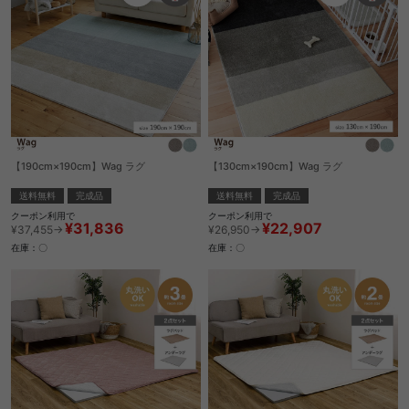
【190cm×190cm】Wag ラグ
【130cm×190cm】Wag ラグ
送料無料
完成品
送料無料
完成品
クーポン利用で
クーポン利用で
¥31,836
¥22,907
¥37,455→
¥26,950→
在庫：〇
在庫：〇