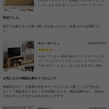
150cm テレビラック 収納棚 TV台 AVラック お
しゃれ おすすめ 安い リビングボード ロータイ
プ 50型 50インチ 大型テレビ 32型 32インチ
40型 37型 引き出し 扉収納 一人暮らし ワンル
即決でした。
ーム 木製 コンパクト かわいい ディスプレイ フ
ロート脚付き ルーター収納 タップ収納 可動棚
組立ては板とネジが多く戦いではあったけど、出来上がりは満足でし
た。
ちらーみー
さん
2026/05/22
4
Aster アスター 幅90 幅163 テレビ台 テレビボ
ード テレビラック リビングボード TVボード
TV台 AVラック おしゃれ おすすめ 安い 伸縮 シ
ンプル 引き出し 32インチ 24インチ コンパク
ト コーナー 自由自在 スリム 伸長 省スペース
お気に入りの雑誌を飾れてうれしい♡
ロータイプ 収納 一人暮らし ワンルーム オープ
ンラック パソコン台 ローボード l字 L字型
伸縮式なので、お部屋の空きスペースにぴったり置くことができまし
た！！！雑誌を立てるところがお気に入りで、雑誌を飾れるし、読みか
けのもサッと片づけられるのがいいです♡
hase
さん
2026/05/15