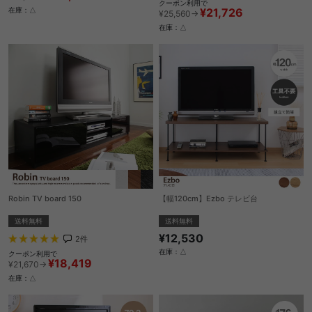
クーポン利用で
¥21,726
在庫：△
¥25,560→
在庫：△
Robin TV board 150
【幅120cm】Ezbo テレビ台
送料無料
送料無料
¥12,530
2
件
在庫：△
クーポン利用で
¥18,419
¥21,670→
在庫：△