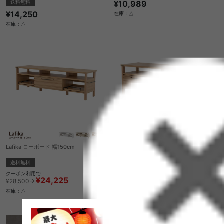
送料無料
¥10,989
¥14,250
在庫：△
在庫：△
Lafika ローボード 幅150cm
Lafika ローボード 幅120cm
送料無料
送料無料
クーポン利用で
1
件
¥24,225
¥28,500→
クーポン利用で
¥20,485
在庫：△
¥24,100→
在庫：△