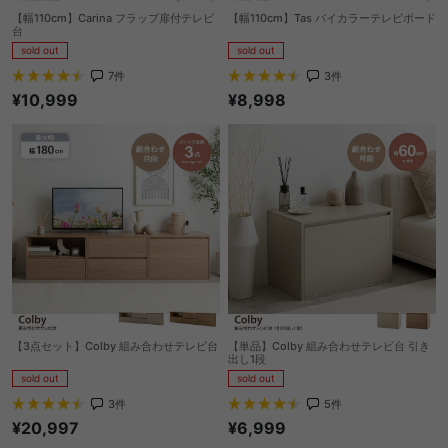
【幅110cm】Carina フラップ扉付テレビ
【幅110cm】Tas バイカラーテレビボード
台
sold out
sold out
3
件
7
件
¥8,998
¥10,999
【3点セット】Colby 組み合わせテレビ台
【単品】Colby 組み合わせテレビ台 引き
出し1段
sold out
sold out
3
件
5
件
¥20,997
¥6,999