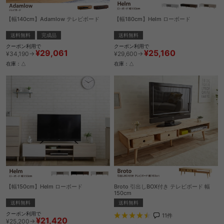
【幅140cm】Adamlow テレビボード
【幅180cm】Helm ローボード
送料無料
完成品
送料無料
クーポン利用で
クーポン利用で
¥29,061
¥25,160
¥34,190→
¥29,600→
在庫：△
在庫：△
【幅150cm】Helm ローボード
Broto 引出しBOX付き テレビボード 幅
150cm
送料無料
送料無料
クーポン利用で
11
件
¥21,420
¥25,200→