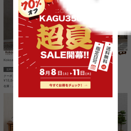
Kokoa テレビボード
Hent テレビボード
送料無料
完成品
送料無料
クーポン利用で
クーポン利用で
¥16,014
¥23,375
¥18,840→
¥27,500→
在庫：△
在庫：〇