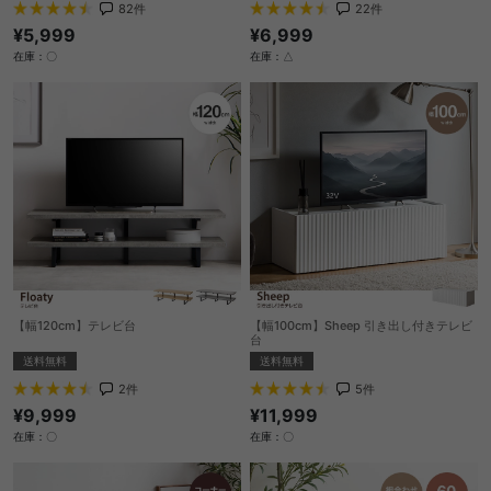
82
件
22
件
¥5,999
¥6,999
在庫：〇
在庫：△
【幅120cm】テレビ台
【幅100cm】Sheep 引き出し付きテレビ
台
送料無料
送料無料
2
件
5
件
¥9,999
¥11,999
在庫：〇
在庫：〇