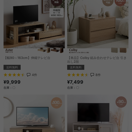
【幅90～163cm】伸縮テレビ台
【単品】Colby 組み合わせテレビ台 引き
出し2段
送料無料
送料無料
4
件
8
件
¥9,999
¥7,499
在庫：〇
在庫：〇