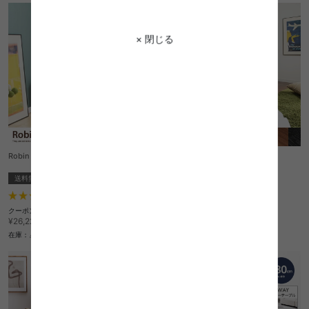
× 閉じる
Robin Corner TV board
Robin TV board 120
送料無料
送料無料
クーポン利用で
2
件
¥15,886
¥18,690→
クーポン利用で
¥22,287
在庫：△
¥26,220→
在庫：△