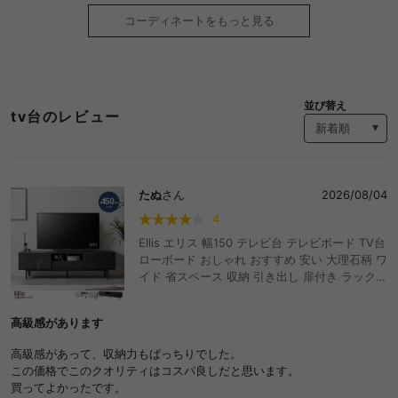
コーディネートをもっと見る
並び替え
tv台のレビュー
たぬ
さん
2026/08/04
4
Ellis エリス 幅150 テレビ台 テレビボード TV台
ローボード おしゃれ おすすめ 安い 大理石柄 ワ
イド 省スペース 収納 引き出し 扉付き ラック
ディスプレイ コード穴 リビング 脚付き 高級感
ダイニング ワンルーム マーブル柄 ノイズレス
高級感があります
AV機器 ルーター 50型 インチ 32 37 42
高級感があって、収納力もばっちりでした。
この価格でこのクオリティはコスパ良しだと思います。
買ってよかったです。