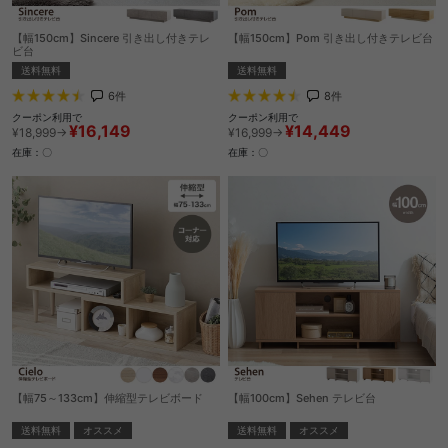
【幅150cm】Sincere 引き出し付きテレ
【幅150cm】Pom 引き出し付きテレビ台
ビ台
送料無料
送料無料
8
件
6
件
クーポン利用で
クーポン利用で
¥14,449
¥16,149
¥16,999→
¥18,999→
在庫：〇
在庫：〇
【幅75～133cm】伸縮型テレビボード
【幅100cm】Sehen テレビ台
送料無料
オススメ
送料無料
オススメ