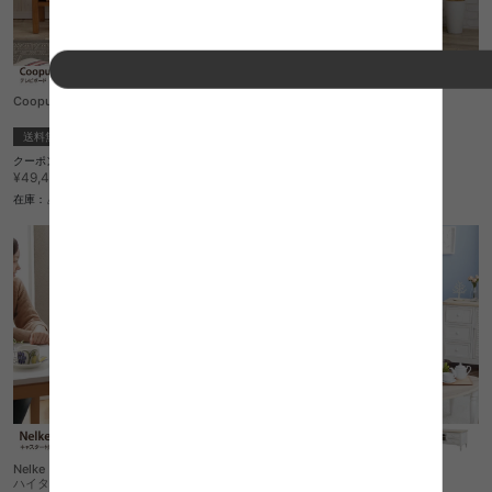
Coopus テレビボード
【幅120cm】Helm ローボード
送料無料
完成品
送料無料
クーポン利用で
クーポン利用で
¥42,007
¥18,615
¥49,420→
¥21,900→
在庫：△
在庫：〇
Nelke キャスター付きコーナーTVボード
BROCANTE 90 TV BOARD
ハイタイプ