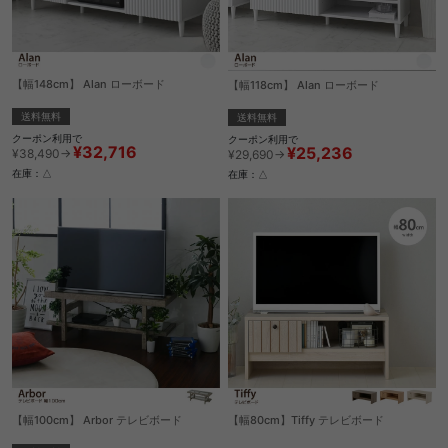
【幅148cm】 Alan ローボード
【幅118cm】 Alan ローボード
送料無料
送料無料
クーポン利用で
クーポン利用で
¥32,716
¥25,236
¥38,490→
¥29,690→
在庫：△
在庫：△
【幅100cm】 Arbor テレビボード
【幅80cm】Tiffy テレビボード