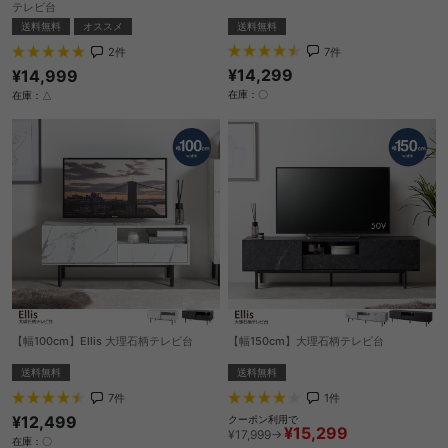
テレビ台
送料無料
送料無料
オススメ
7
件
2
件
¥14,299
¥14,999
在庫：〇
在庫：△
【幅100cm】Ellis 大理石柄テレビ台
【幅150cm】大理石柄テレビ台
送料無料
送料無料
7
件
1
件
¥12,499
クーポン利用で
¥15,299
¥17,999→
在庫：〇