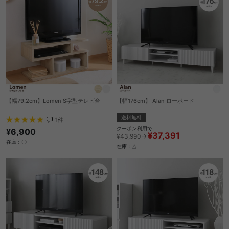
【幅79.2cm】Lomen S字型テレビ台
【幅176cm】 Alan ローボード
送料無料
1
件
クーポン利用で
¥6,900
¥37,391
¥43,990→
在庫：〇
在庫：△