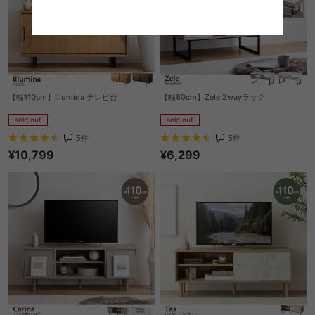
【幅110cm】Illumina テレビ台
【幅80cm】Zele 2wayラック
sold out
sold out
5
件
5
件
¥10,799
¥6,299