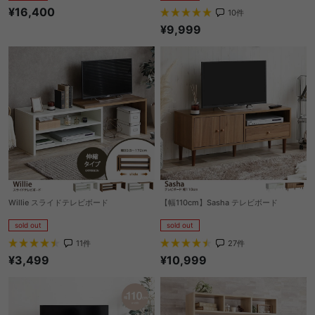
¥16,400
10
件
¥9,999
Willie スライドテレビボード
【幅110cm】Sasha テレビボード
sold out
sold out
11
件
27
件
¥3,499
¥10,999