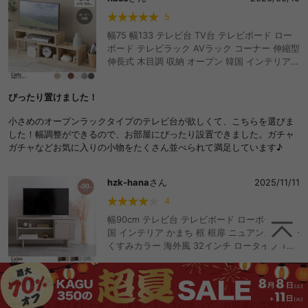
5
幅75 幅133 テレビ台 TV台 テレビボード ロー
ボード テレビラック AVラック コーナー 伸縮型
伸長式 木目調 収納 オープン 韓国 インテリア
一人暮らし コンパクト スリム ロータイプ 棚 レ
イアウト変更 L字型 自由自在 調節 ディスプレ
ぴったり置けました！
イ ワンルーム リビング Cielo シエロ ドレッサ
ー デスクワーク 在宅 吹き抜け ファースト家具
小さめのオープンラックタイプのテレビ台が欲しくて、こちらを選びま
おしゃれ おすすめ 安い
した！幅調整ができるので、お部屋にぴったり設置できました。ガチャ
ガチャなどお気に入りの小物をたくさん並べられて満足しています♪
hzk-hana
さん
2025/11/11
4
幅90cm テレビ台 テレビボード ローボード 韓
国 インテリア かまち 框 框扉 ニュアンスカラー
くすみカラー 海外風 32インチ ロータイプ TV
台 AVボード AV収納 収納 棚 リビングボード テ
レビラック おしゃれ おすすめ 安い
高級感があります
ホワイトを選びましたが、清潔感と上品さがあって、お部屋の雰囲気が