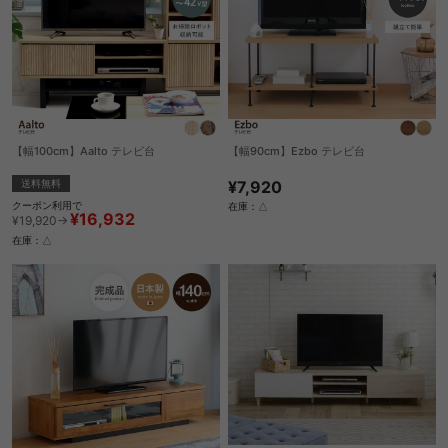
【幅100cm】Aalto テレビ台
【幅90cm】Ezbo テレビ台
送料無料
¥7,920
クーポン利用で
在庫：△
¥16,932
¥19,920→
在庫：△