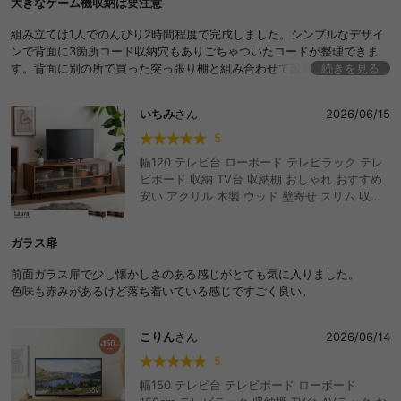
大きなゲーム機収納は要注意
おすすめ 安い
組み立ては1人でのんびり2時間程度で完成しました。シンプルなデザイ
ンで背面に3箇所コード収納穴もありごちゃついたコードが整理できま
す。背面に別の所で買った突っ張り棚と組み合わせて設置してます。
続きを見る
残念だったのがゲーム機が手前2〜3cm手前に飛び出てる事…事前に本体
が棚の奥行きに収まるのを確認してたのですが、背面にコードを繋ぐ分
いちみ
さん
2026/06/15
奥行きが必要なのを考慮できておらず失敗したなと思いました。
5
幅120 テレビ台 ローボード テレビラック テレ
ビボード 収納 TV台 収納棚 おしゃれ おすすめ
安い アクリル 木製 ウッド 壁寄せ スリム 収納
付き 可動棚 2段 韓国インテリア ミッドセンチ
ュリー 北欧ヴィンテージ ヴィンテージ ビンテ
ガラス扉
ージ ロータイプ コード穴 32型 32インチ 40型
40インチ かっこいい 省スペース 一人暮らし ワ
前面ガラス扉で少し懐かしさのある感じがとても気に入りました。
ンルーム コンパクト
色味も赤みがあるけど落ち着いている感じですごく良い。
こりん
さん
2026/06/14
5
幅150 テレビ台 テレビボード ローボード