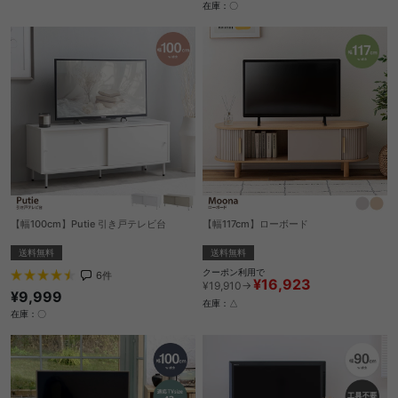
在庫：〇
【幅100cm】Putie 引き戸テレビ台
【幅117cm】ローボード
送料無料
送料無料
クーポン利用で
6
件
¥16,923
¥19,910→
¥9,999
在庫：△
在庫：〇