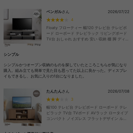
ベンガル
さん
2026/07/22
4
Floaty フローティー 幅120 テレビ台 テレビボ
ード ローボード テレビラック リビングボード
TV台 おしゃれ おすすめ 安い 収納 棚 脚 ディス
プレイ かっこいい 低い スリム 一人暮らし ワン
ルーム 32型 32インチ 40型 40インチ 木製 木
シンプル
目調 石目調 組立簡単 オープン収納
シンプルかつオープン収納のものを探していたところこちらが気になり
購入。組み立ても簡単で見た目も思ってた以上に良かった。ディスプレ
イもできるし、お気に入りの1台になりました。
たんたん
さん
2026/07/08
3
幅100 テレビ台 テレビボード ローボード テレ
ビラック TV台 TVボード AVラック ロータイプ
コンパクト ノイズレス フラットデザイン ルー
ター収納 タップ収納 コード穴 収納 棚 ディスプ
レイ くすみカラー ニュアンスカラー おしゃれ