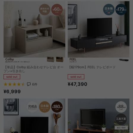
【単品】Colby 組み合わせテレビ台 オー
【幅179cm】FEEL テレビボード
プン+引き出し
sold out
sold out
¥47,390
6
件
¥6,999