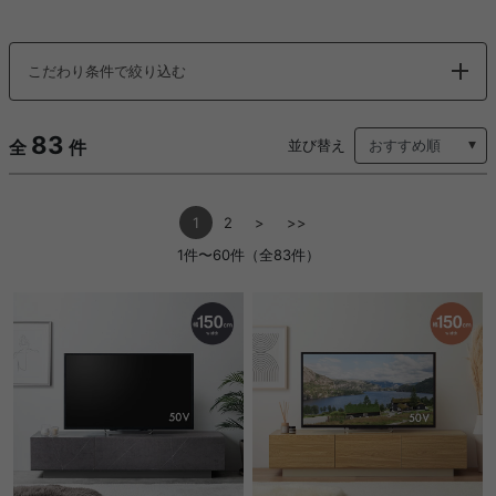
こだわり条件で絞り込む
83
全
件
並び替え
1
2
>
>>
1件〜60件（全83件）