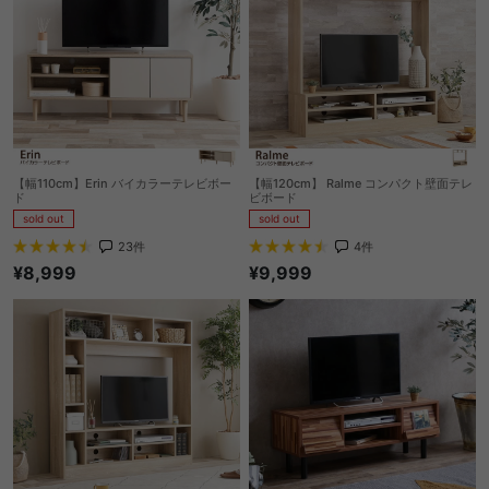
【幅110cm】Erin バイカラーテレビボー
【幅120cm】 Ralme コンパクト壁面テレ
ド
ビボード
sold out
sold out
23
件
4
件
¥8,999
¥9,999