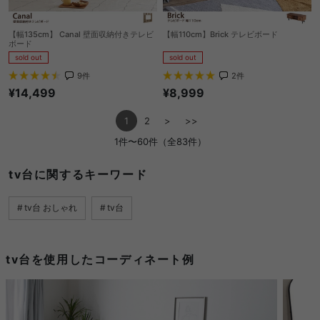
【幅135cm】 Canal 壁面収納付きテレビ
【幅110cm】Brick テレビボード
ボード
sold out
sold out
2
件
9
件
¥8,999
¥14,499
1
2
>
>>
1件〜60件（全83件）
tv台に関するキーワード
tv台 おしゃれ
tv台
tv台を使用したコーディネート例