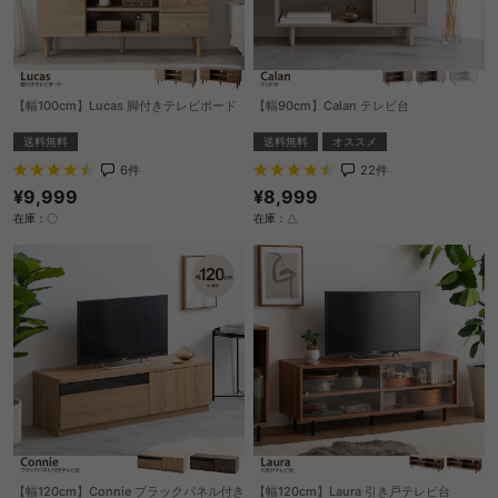
【幅100cm】Lucas 脚付きテレビボード
【幅90cm】Calan テレビ台
送料無料
送料無料
オススメ
6
件
22
件
¥9,999
¥8,999
在庫：〇
在庫：△
【幅120cm】Connie ブラックパネル付き
【幅120cm】Laura 引き戸テレビ台