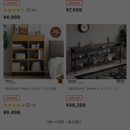
sold out
sold out
¥7,999
6
件
¥4,999
【幅70cm】Pesci 引き出し付き本棚
【幅180cm】 Smart オープンラック
sold out
sold out
¥38,250
1
件
¥9,498
1件〜12件（全12件）