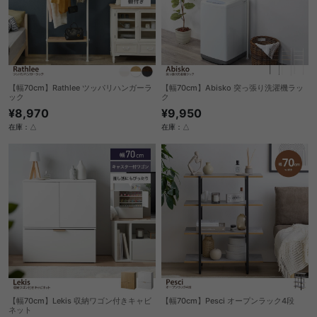
【幅70cm】Rathlee ツッパリハンガーラ
【幅70cm】Abisko 突っ張り洗濯機ラッ
ック
ク
¥8,970
¥9,950
在庫：△
在庫：△
【幅70cm】Lekis 収納ワゴン付きキャビ
【幅70cm】Pesci オープンラック4段
ネット