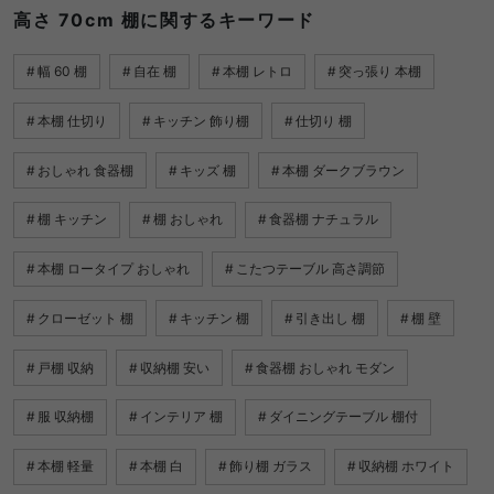
高さ 70cm 棚に関するキーワード
幅 60 棚
自在 棚
本棚 レトロ
突っ張り 本棚
本棚 仕切り
キッチン 飾り棚
仕切り 棚
おしゃれ 食器棚
キッズ 棚
本棚 ダークブラウン
棚 キッチン
棚 おしゃれ
食器棚 ナチュラル
本棚 ロータイプ おしゃれ
こたつテーブル 高さ調節
クローゼット 棚
キッチン 棚
引き出し 棚
棚 壁
戸棚 収納
収納棚 安い
食器棚 おしゃれ モダン
服 収納棚
インテリア 棚
ダイニングテーブル 棚付
本棚 軽量
本棚 白
飾り棚 ガラス
収納棚 ホワイト