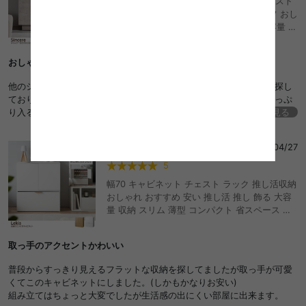
Sincere シンシア 幅70 キャビネット チェスト
ラック タンス 本棚 サイドボード シェルフ おし
ゃれ おすすめ 安い 収納 扉 棚 可動棚 大容量 キ
ャスター コンパクト 小さい ミニ A4 書類 本 漫
画 コミック ルーター 推し活 かわいい かっこい
おしゃれ！上品な色がお気に入りです
い スリム リビング カフェ 一人暮らし ワンルー
ム ストーン調 ディスプレイ 配線 コード穴
他のショップでは見ない色？ニュアンスに一目惚れでした。収納を探し
ておりこちらに決めましたがお部屋が可愛くなって嬉しいです。たっぷ
り入るしキャスターだから掃除しやすいです。組み立ては不慣れでした
続きを見る
が出来上がった時はすごい達成感でした！買ってよかったです！
7
さん
2026/04/27
5
幅70 キャビネット チェスト ラック 推し活収納
おしゃれ おすすめ 安い 推し活 推し 飾る 大容
量 収納 スリム 薄型 コンパクト 省スペース 扉
付き 可動棚 ワゴン 仕切り キャスター リビング
隠す収納 隠せる 一人暮らし ワンルーム 本棚 コ
取っ手のアクセントかわいい
ミック 雑貨 グッズ コレクション フィギュア ア
クスタ アイドル カード キャラクター ガチャガ
普段からすっきり見えるフラットな収納を探してましたが取っ手が可愛
チャ ぬいぐるみ
くてこのキャビネットにしました。(しかもかなりお安い)
組み立てはちょっと大変でしたが生活感の出にくい部屋に出来ます。