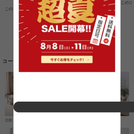
このコ
このコーディネートを詳しく見る >
コーディネートから高さ 70cm 棚を探す
北欧
ナチュラル