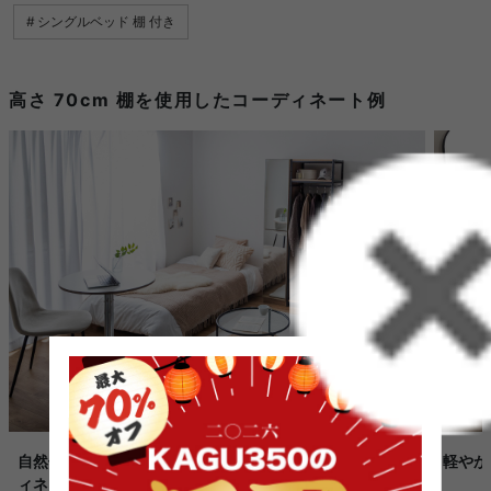
シングルベッド 棚 付き
高さ 70cm 棚を使用したコーディネート例
自然体で心地よく暮らす、ナチュラルなワンルームコーデ
軽やか
ィネート