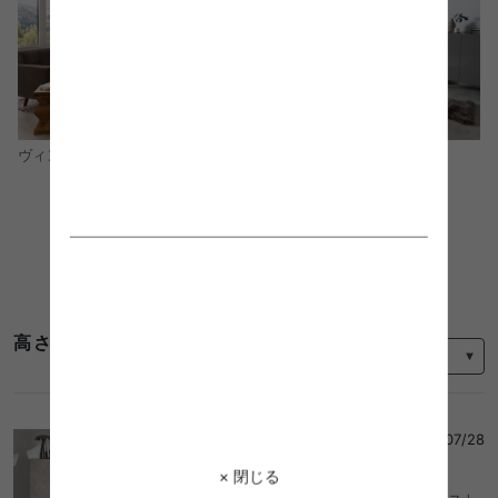
モダン
ヴィンテージ
コーディネートをもっと見る
並び替え
高さ 70cm 棚のレビュー
mio
さん
2026/07/28
5
× 閉じる