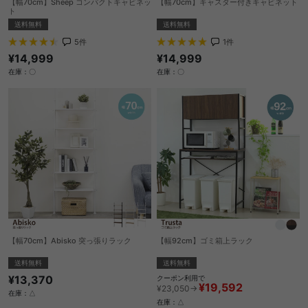
【幅70cm】Sheep コンパクトキャビネッ
【幅70cm】キャスター付きキャビネット
ト
送料無料
送料無料
1
件
5
件
¥14,999
¥14,999
在庫：〇
在庫：〇
【幅70cm】Abisko 突っ張りラック
【幅92cm】ゴミ箱上ラック
送料無料
送料無料
¥13,370
クーポン利用で
¥19,592
¥23,050→
在庫：△
在庫：△