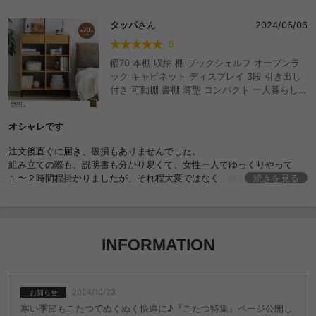
タッパ
さん
2024/06/06
5
幅70 本棚 収納 棚 ブックシェルフ オープンラ
ック キャビネット ディスプレイ 3段 引き出し
付き 可動棚 書棚 薄型 コンパクト 一人暮らし
小さい スリム 木製 コミック本前後2列 大理石
柄 おもちゃ 絵本 漫画 新書 雑誌 リビング キッ
オシャレです
チン おしゃれ おすすめ 安い
注文後直ぐに届き、破損もありませんでした。
組み立ての際も、説明書も分かり易くて、女性一人でゆっくりやって
１〜２時間程掛かりましたが、それ程大変ではなく、綺麗に仕上がりま
続きを見る
した。
子供のコミック本の収納用に購入しましたが、沢山収納出来ますし、リ
ビングに置いてもとてもオシャレです。
INFORMATION
2024/10/23
お知らせ
寒い季節もこたつでぬくぬく快適に♪『こたつ特集』ページ公開し