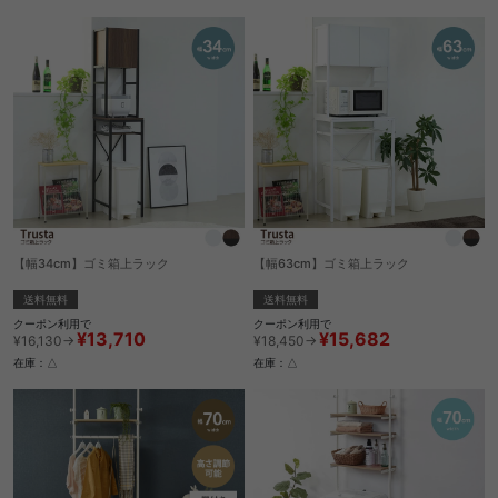
【幅34cm】ゴミ箱上ラック
【幅63cm】ゴミ箱上ラック
送料無料
送料無料
クーポン利用で
クーポン利用で
¥13,710
¥15,682
¥16,130→
¥18,450→
在庫：△
在庫：△