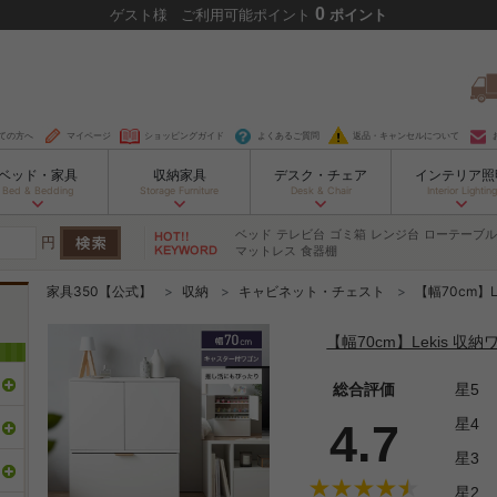
0
ゲスト
様
ご利用可能ポイント
ポイント
ての方へ
マイページ
ショッピングガイド
よくあるご質問
返品・キャンセルについて
ベッド・家具
収納家具
デスク・チェア
インテリア照
Bed & Bedding
Storage Furniture
Desk & Chair
Interior Lighting
ベッド
テレビ台
ゴミ箱
レンジ台
ローテーブル
円
マットレス
食器棚
家具350【公式】
収納
キャビネット・チェスト
【幅70cm】
【幅70cm】Lekis 
総合評価
星5
星4
4.7
星3
星2