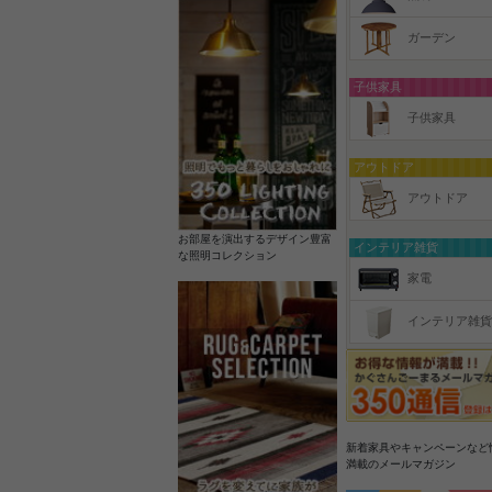
ガーデン
子供家具
子供家具
アウトドア
アウトドア
お部屋を演出するデザイン豊富
インテリア雑貨
な照明コレクション
家電
インテリア雑貨
新着家具やキャンペーンなど
満載のメールマガジン