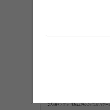
お客様の大切な家具を私たちが
心を込めてお届けします
INFORMATION
お知らせ
2024/10/23
寒い季節もこたつでぬくぬく快適に♪『こ
お知らせ
2024/10/23
もうすぐクリスマスの季節！『クリスマスコ
お知らせ
2022/11/08
人気のＬ字デスク『Fine(ファイン)』に
お知らせ
2022/11/08
2人掛けソファ『Moss(モス)』に新カラ