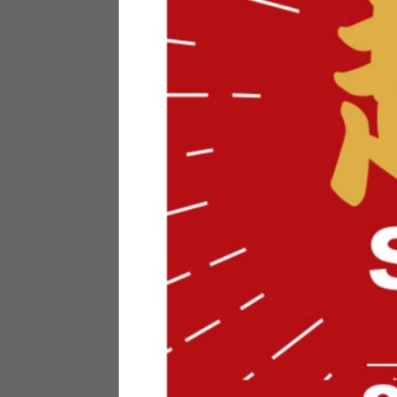
テリアにお悩みの法人のお客
ポイントシステムとは
特定商取引法について
メーカー様へのご案内
メディアへのリース
サイトマップ
お役立ち情報
どうする？不要家具！
家具お部屋に入る？
コーデテクニック
インテリア用語辞典
素材用語辞典
営業日カレンダー
2026年 8月
日
月
火
水
木
金
土