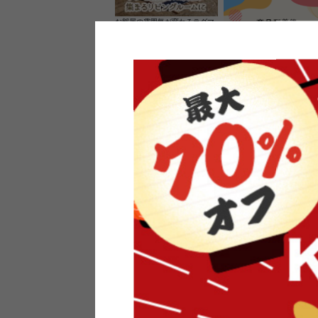
お部屋の雰囲気が変わるラグマ
ット＆カーペット
家具のレビューを書くと10%O
ーポンプレゼント
素材の良さを活かしたウッドソ
ケットのペンダントライト
インフォメーション
よくあるご質問
送料・お支払い
オフィスやモデルハウスなど
返品・交換