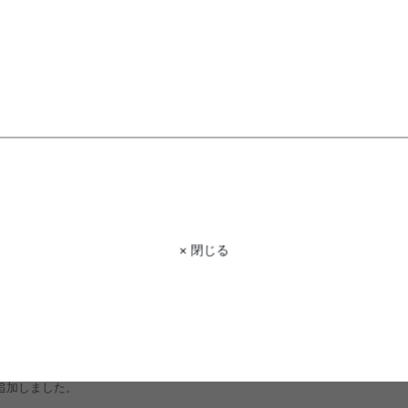
たつ特集』ページ公開しました。
× 閉じる
レクション2024』ページ公開しました。
新カラー追加しました。
ー追加しました。