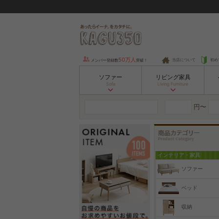
50万人
当店について
初め
メンバー登録数
突破！
ソファー
リビング家具
Sofa
Living Furniture
円〜
インテリア・家具
ソファー
ベッド
収納