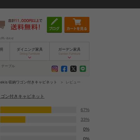
お問い合わせ
明
ダイニング家具
ガーデン家具
Dining Furniture
Garden Furniture
テーブル
Lekis 収納ワゴン付きキャビネット
レビュー
収納ワゴン付きキャビネット
67%
33%
0%
0%