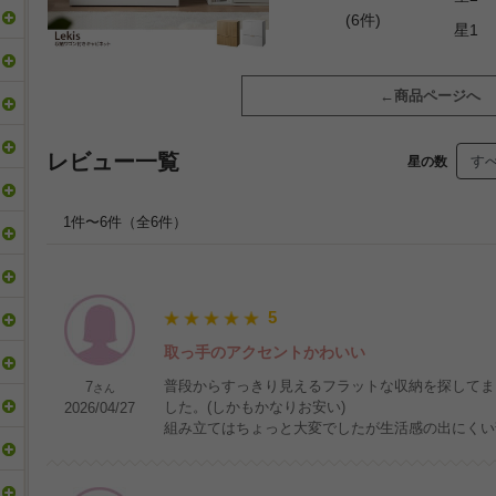
(6件)
星1
商品ページへ
レビュー一覧
星の数
1件〜6件（全6件）
5
取っ手のアクセントかわいい
普段からすっきり見えるフラットな収納を探してま
7
さん
した。(しかもかなりお安い)
2026/04/27
組み立てはちょっと大変でしたが生活感の出にくい