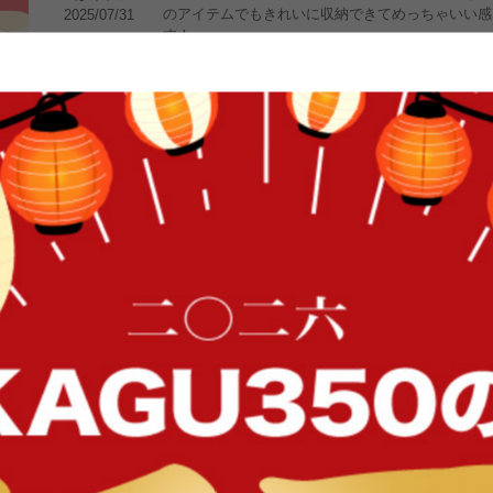
のアイテムでもきれいに収納できてめっちゃいい感
2025/07/31
す！
4
理想の商品！
推しのアクスタやグッズを飾れる収納を探していて
R
さん
FFク
扉付きでホコリがかぶらないのもうれしい！
2025/07/25
部屋がすっきり見えるし、これからもっと“推しスペ
5
推し活にいい！
高さが調節でき、たくさん収納できます！CD・D
もくもく
さん
でした！
2025/07/22
何よりもオシャレでインテリアとしても大活躍です
1件〜6件（全6件）
イン