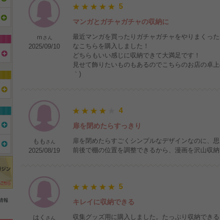
5
マンガとガチャガチャの収納に
最近マンガを買ったりガチャガチャをやりまくった
ｍ
さん
なこちらを購入しました！
2025/09/10
どちらもいい感じに収納できて大満足です！
見せて飾りたいものもあるのでこちらのお店の卓上の
｀)
4
扉を閉めたらすっきり
扉を閉めたらすごくシンプルなデザインなのに、思
もも
さん
前後で棚の位置を調整できるから、漫画を沢山収納
2025/08/19
5
情報
キレイに収納できる
収集グッズ用に購入しました。たっぷり収納できる
はく
さん