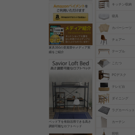
キッチン収納
寝具
カバーシーツ
チェアー
家具350の受賞歴やメディア実
テーブル
績をご紹介
こたつ
PCデスク
テレビ台
ダイニング
ラグカーペット
カーテン
ベッド下を有効活用できる高さ
調節可能なロフトベッド
照明