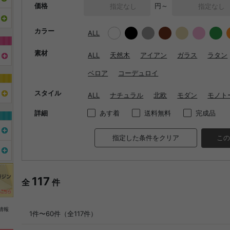
価格
円～
カラー
ALL
素材
ALL
天然木
アイアン
ガラス
ラタン
ベロア
コーデュロイ
スタイル
ALL
ナチュラル
北欧
モダン
モノト
詳細
あす着
送料無料
完成品
指定した条件をクリア
この
117
全
件
情報
1件〜60件（全117件）