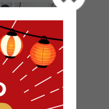
ネット
【幅90cm】Calan キャビネット
送料無料
23
件
21
件
クーポン利用で
¥16,999
¥19,999→
在庫：〇