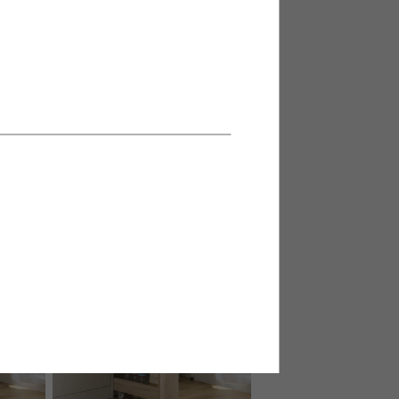
し付きスリ
【幅80cm】ミラー&収納付きハン
ガーラック
送料無料
6
件
2
件
クーポン利用で
¥18,699
¥21,999→
在庫：〇