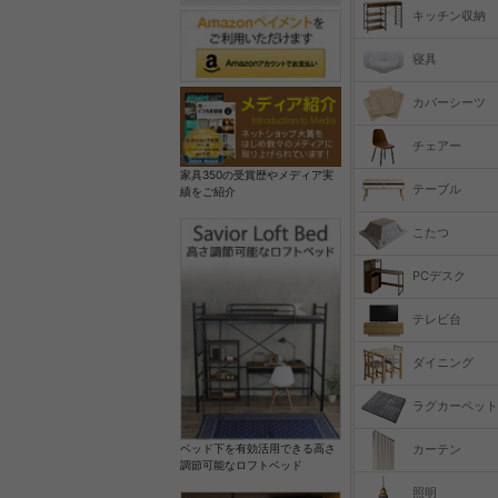
キッチン収納
寝具
カバーシーツ
チェアー
家具350の受賞歴やメディア実
テーブル
績をご紹介
こたつ
PCデスク
テレビ台
ダイニング
ラグカーペット
カーテン
ベッド下を有効活用できる高さ
調節可能なロフトベッド
照明