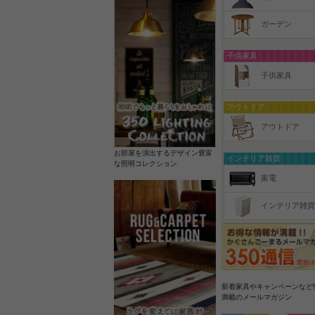
ガーデン
子供家具
子供家具
アウトドア
アウトドア
お部屋を演出するデザイン豊富
インテリア雑貨
な照明コレクション
家電
インテリア雑貨
新着家具やキャンペーンなど
満載のメールマガジン