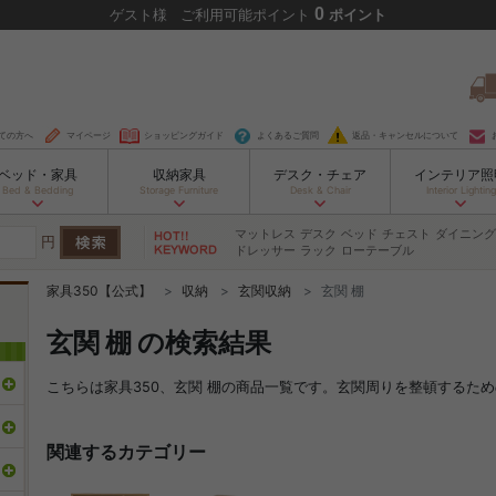
0
ゲスト
様
ご利用可能ポイント
ポイント
ての方へ
マイページ
ショッピングガイド
よくあるご質問
返品・キャンセルについて
ベッド・家具
収納家具
デスク・チェア
インテリア照
Bed & Bedding
Storage Furniture
Desk & Chair
Interior Lighting
マットレス
デスク
ベッド
チェスト
ダイニング
円
ドレッサー
ラック
ローテーブル
家具350【公式】
収納
玄関収納
玄関 棚
玄関 棚 の検索結果
こちらは家具350、玄関 棚の商品一覧です。玄関周りを整頓するた
関連するカテゴリー