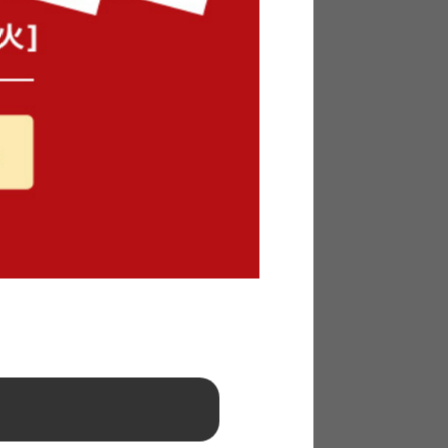
ーラック
Terung フラワーベース
完成品
¥1,450
2
件
在庫：△