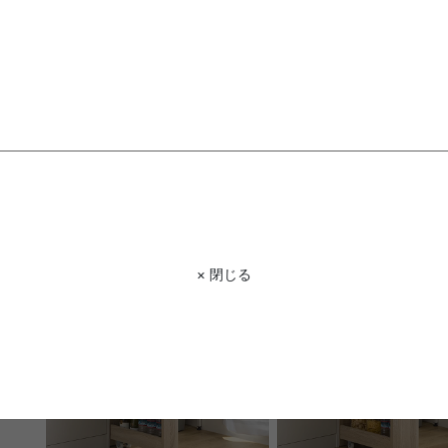
【幅110cm】キャビネット
【幅40cm】Tito 引き出
ムハンガーラック
送料無料
送料無料
4
件
クーポン利用で
¥8,999
¥18,699
¥21,999→
在庫：△
在庫：△
× 閉じる