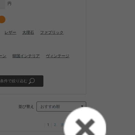
円
レザー
大理石
ファブリック
ーン
韓国インテリア
ヴィンテージ
条件で絞り込む
並び替え
1
2
次へ
最後へ