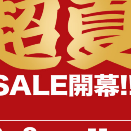
様へ
【幅70cm】Anq キャビネット
【幅70cm】Sheep コン
ャビネット
送料無料
送料無料
17
件
クーポン利用で
¥14,999
¥13,599
¥15,999→
在庫：〇
在庫：〇