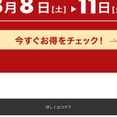
【幅60cm】Siisti キャスター付き
【幅80cm】ワイドハンガ
トイレラック
送料無料
送料無料
5
件
¥7,999
¥4,999
在庫：〇
在庫：〇
詳しくはコチラ