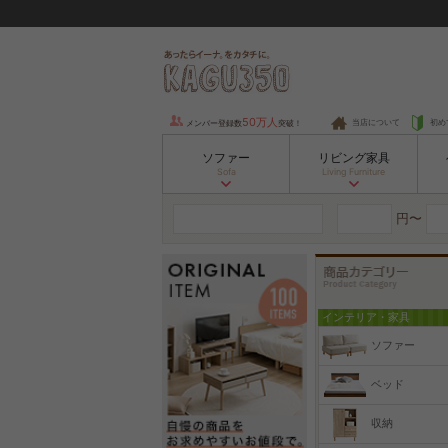
50万人
当店について
初め
メンバー登録数
突破！
ソファー
リビング家具
Sofa
Living Furniture
円〜
インテリア・家具
ソファー
ベッド
収納