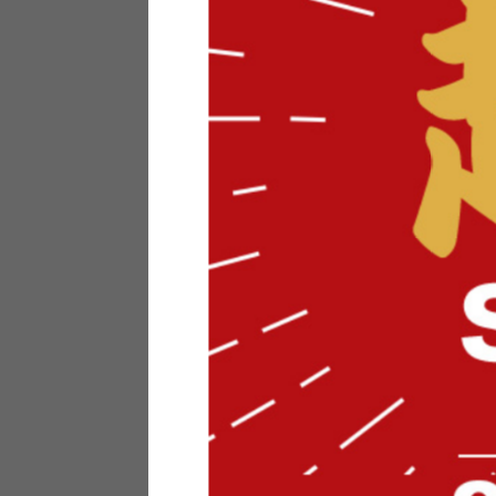
テリアにお悩みの法人のお客
ポイントシステムとは
特定商取引法について
メーカー様へのご案内
メディアへのリース
サイトマップ
お役立ち情報
どうする？不要家具！
家具お部屋に入る？
コーデテクニック
インテリア用語辞典
素材用語辞典
営業日カレンダー
2026年 8月
日
月
火
水
木
金
土