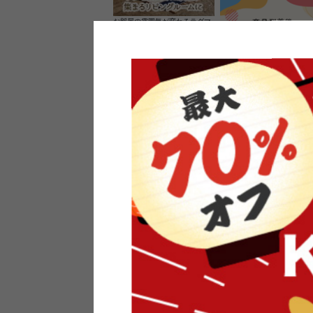
お部屋の雰囲気が変わるラグマ
ット＆カーペット
家具のレビューを書くと10%O
ーポンプレゼント
素材の良さを活かしたウッドソ
ケットのペンダントライト
インフォメーション
よくあるご質問
送料・お支払い
オフィスやモデルハウスなど
返品・交換