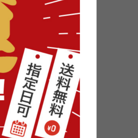
パクトキ
【幅30cm】スリムハンガーラック
送料無料
5
件
2
件
¥3,999
在庫：〇