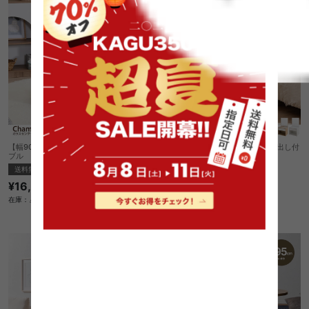
【幅90cm】Chamill ガラスセンターテー
【幅43cm】Lino コンセント&引き出し付
ブル
きロードレッサー
送料無料
送料無料
¥16,250
7
件
在庫：△
¥9,999
在庫：△