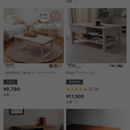
在庫：△
【幅90cm】Opole センターテーブル
Kiligs ローテーブル
完成品
送料無料
¥8,780
1
件
在庫：△
¥17,500
在庫：△