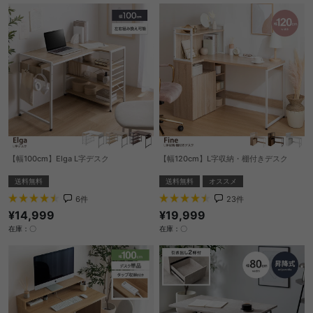
【幅100cm】Elga L字デスク
【幅120cm】L字収納・棚付きデスク
送料無料
送料無料
オススメ
6
件
23
件
¥14,999
¥19,999
在庫：〇
在庫：〇