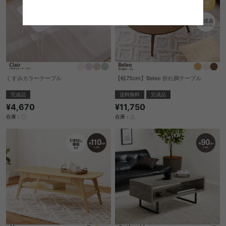
くすみカラーテーブル
【幅75cm】Beleo 折れ脚テーブル
完成品
送料無料
完成品
¥4,670
¥11,750
在庫：〇
在庫：△