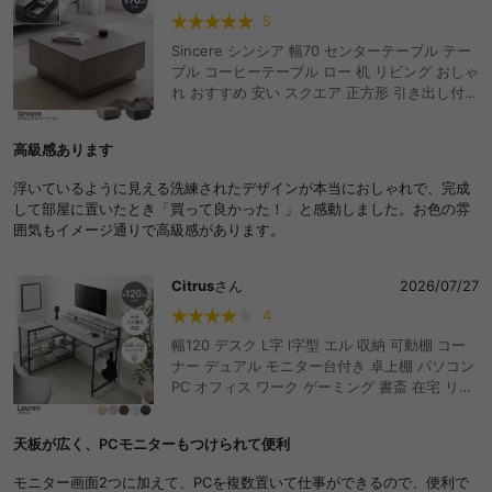
男性と女性2人で電動ドリルを使用して1時間半くらいでした。
5
Sincere シンシア 幅70 センターテーブル テー
ブル コーヒーテーブル ロー 机 リビング おしゃ
れ おすすめ 安い スクエア 正方形 引き出し付き
省スペース 引出し 収納 大容量 フロート脚 キャ
スター ノイズレス フラット 高級感 石目調 カフ
高級感あります
ェ アクセント 一人暮らし ワンルーム
浮いているように見える洗練されたデザインが本当におしゃれで、完成
して部屋に置いたとき「買って良かった！」と感動しました。お色の雰
囲気もイメージ通りで高級感があります。
Citrus
さん
2026/07/27
4
幅120 デスク L字 l字型 エル 収納 可動棚 コー
ナー デュアル モニター台付き 卓上棚 パソコン
PC オフィス ワーク ゲーミング 書斎 在宅 リモ
ート ラック付き 3段ラック 大容量 事務 テレワ
ーク 勉強机 作業台 学習 キッズ 子供 サイドフ
天板が広く、PCモニターもつけられて便利
ック 2口コンセント USB ゲーム部屋 ヘッドホ
ン ディスプレイ 長机 オープンラック 効率的 多
モニター画面2つに加えて、PCを複数置いて仕事ができるので、便利で
機能 デッドスペース