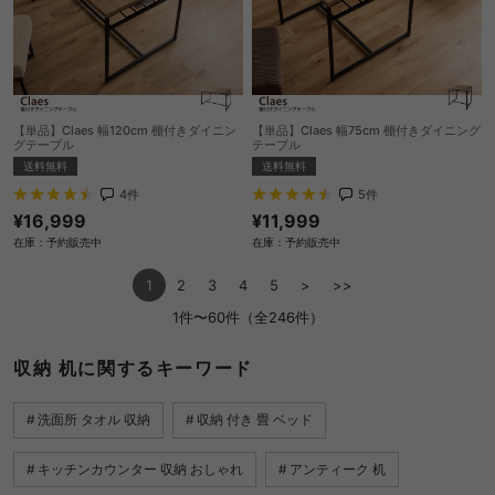
【単品】Claes 幅120cm 棚付きダイニン
【単品】Claes 幅75cm 棚付きダイニング
グテーブル
テーブル
送料無料
送料無料
4
件
5
件
¥16,999
¥11,999
在庫：予約販売中
在庫：予約販売中
1
2
3
4
5
>
>>
1件〜60件（全246件）
収納 机に関するキーワード
洗面所 タオル 収納
収納 付き 畳 ベッド
キッチンカウンター 収納 おしゃれ
アンティーク 机