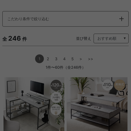
こだわり条件で絞り込む
246
全
件
並び替え
1
2
3
4
5
>
>>
1件〜60件（全246件）