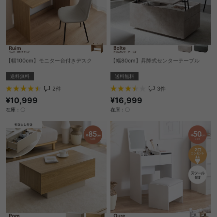
【幅100cm】モニター台付きデスク
【幅80cm】昇降式センターテーブル
送料無料
送料無料
2
件
3
件
¥10,999
¥16,999
在庫：〇
在庫：〇