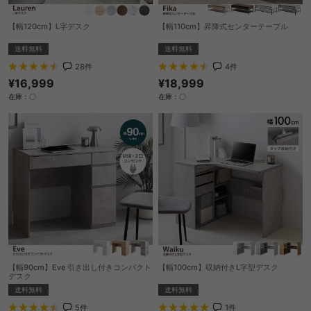
【幅120cm】L字デスク
【幅110cm】昇降式センターテーブル
送料無料
送料無料
28
件
4
件
¥16,999
¥18,999
在庫：〇
在庫：〇
【幅90cm】Eve 引き出し付きコンパクト
【幅100cm】収納付きL字型デスク
デスク
送料無料
送料無料
1
件
5
件