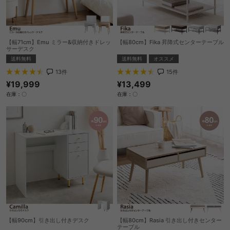
【幅71cm】Emu ミラー&収納付きドレッ
【幅80cm】Fika 昇降式センターテーブル
サーデスク
送料無料
オススメ
送料無料
15
件
13
件
¥13,499
¥19,999
在庫：〇
在庫：〇
【幅90cm】引き出し付きデスク
【幅80cm】Rasia 引き出し付きセンター
テーブル