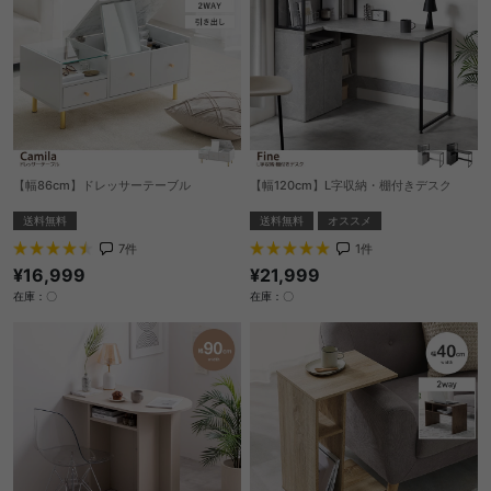
【幅86cm】ドレッサーテーブル
【幅120cm】L字収納・棚付きデスク
送料無料
送料無料
オススメ
7
件
1
件
¥16,999
¥21,999
在庫：〇
在庫：〇