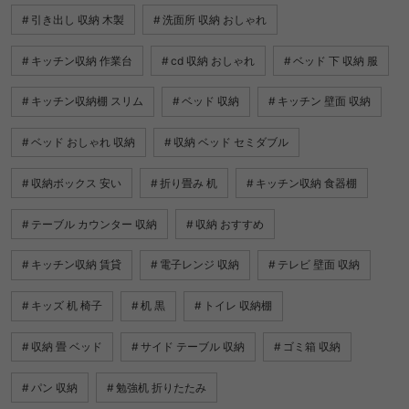
引き出し 収納 木製
洗面所 収納 おしゃれ
キッチン収納 作業台
cd 収納 おしゃれ
ベッド 下 収納 服
キッチン収納棚 スリム
ベッド 収納
キッチン 壁面 収納
ベッド おしゃれ 収納
収納 ベッド セミダブル
収納ボックス 安い
折り畳み 机
キッチン収納 食器棚
テーブル カウンター 収納
収納 おすすめ
キッチン収納 賃貸
電子レンジ 収納
テレビ 壁面 収納
キッズ 机 椅子
机 黒
トイレ 収納棚
収納 畳 ベッド
サイド テーブル 収納
ゴミ箱 収納
パン 収納
勉強机 折りたたみ