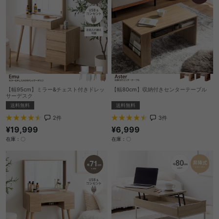
【幅95cm】ミラー&チェスト付きドレッ
【幅80cm】収納付きセンターテーブル
サーデスク
送料無料
送料無料
3
件
2
件
¥6,999
¥19,999
在庫：〇
在庫：〇