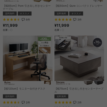
【幅85cm】Pom 引き出し付きセンター
【幅50cm】Qure コンパクトドレッサー
テーブル
送料無料
オススメ
送料無料
オススメ
3
件
6
件
¥11,999
¥11,999
在庫：〇
在庫：〇
【幅120cm】モニター台付きデスク
【幅70cm】引き出し付きセンターテーブ
ル
送料無料
送料無料
2
件
2
件