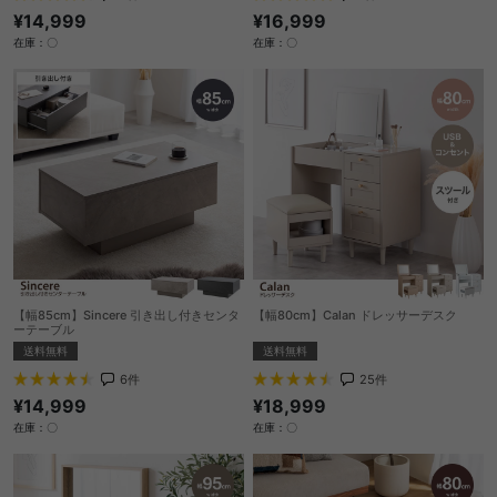
¥16,999
¥14,999
在庫：〇
在庫：〇
【幅85cm】Sincere 引き出し付きセンタ
【幅80cm】Calan ドレッサーデスク
ーテーブル
送料無料
送料無料
25
件
6
件
¥18,999
¥14,999
在庫：〇
在庫：〇