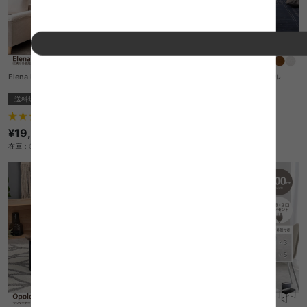
Elena 収納付姿見ドレッサー
【幅95cm:楕円形】 Ranua テーブル
送料無料
送料無料
¥15,680
4
件
在庫：△
¥19,999
在庫：〇