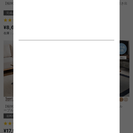
【幅90cm】Opole センターテーブル
【幅100cm】Finley 有孔ボード・引き出
し付きデスク
完成品
送料無料
2
件
5
件
¥8,660
¥15,999
在庫：△
在庫：△
【幅90cm】Saari 無段階ガス圧昇降式テ
【幅90cm】Opole センターテーブル
ーブル
送料無料
送料無料
完成品
¥12,540
2
件
在庫：△
¥17,999