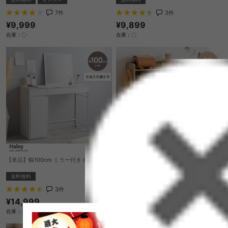
7
件
3
件
¥9,999
¥9,899
在庫：〇
在庫：〇
【単品】幅100cm ミラー付きドレッサー
【幅80cm】Pila マルチ収納・デスク付き
ランドセルラック
送料無料
送料無料
3
件
2
件
¥14,999
¥14,999
在庫：〇
在庫：〇