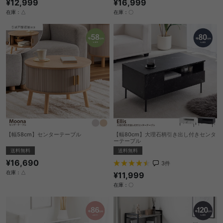
¥12,999
¥16,999
在庫：△
在庫：〇
【幅58cm】センターテーブル
【幅80cm】大理石柄引き出し付きセンタ
ーテーブル
送料無料
送料無料
¥16,690
3
件
在庫：△
¥11,999
在庫：〇