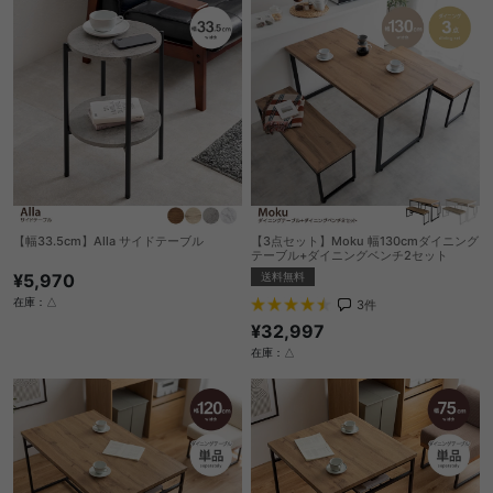
【幅33.5cm】Alla サイドテーブル
【3点セット】Moku 幅130cmダイニング
テーブル+ダイニングベンチ2セット
¥5,970
送料無料
在庫：△
3
件
¥32,997
在庫：△