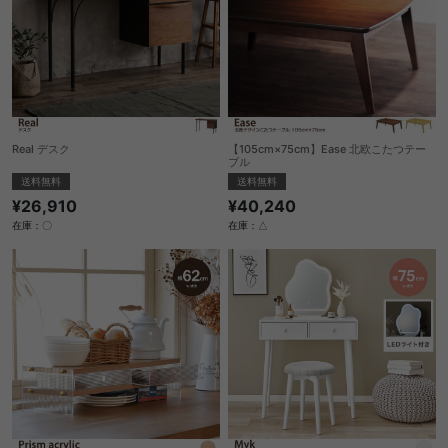
Real デスク
【105cm×75cm】Ease 北欧こたつテー
ブル
送料無料
送料無料
¥26,910
¥40,240
在庫：〇
在庫：△