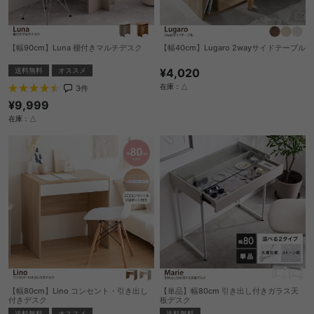
【幅90cm】Luna 棚付きマルチデスク
【幅40cm】Lugaro 2wayサイドテーブル
送料無料
オススメ
¥4,020
在庫：△
3
件
¥9,999
在庫：△
【幅80cm】Lino コンセント・引き出し
【単品】幅80cm 引き出し付きガラス天
付きデスク
板デスク
送料無料
オススメ
送料無料