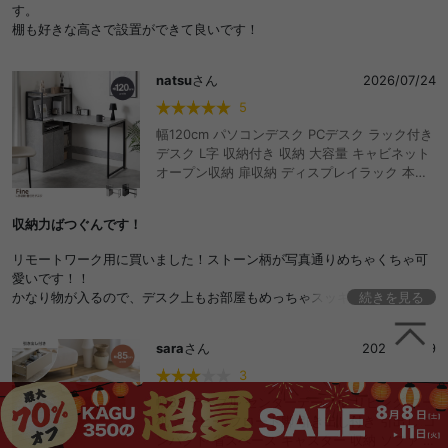
す。
棚も好きな高さで設置ができて良いです！
natsu
さん
2026/07/24
5
幅120cm パソコンデスク PCデスク ラック付き
デスク L字 収納付き 収納 大容量 キャビネット
オープン収納 扉収納 ディスプレイラック 本棚
テレワーク 机 勉強机 学習机 作業台 学習デスク
オフィスデスク ワークデスク ゲーミングデス
収納力ばつぐんです！
ク おしゃれ おすすめ 安い
リモートワーク用に買いました！ストーン柄が写真通りめちゃくちゃ可
愛いです！！
かなり物が入るので、デスク上もお部屋もめっちゃスッキリしました笑
続きを見る
買ってよかったです！
sara
さん
2026/06/29
3
幅85 テーブル センターテーブル リビング ロー
机 コーヒー フロート脚 引き出し付き 引出し コ
ンパクト 省スペース キャスター 収納 ソファ ソ