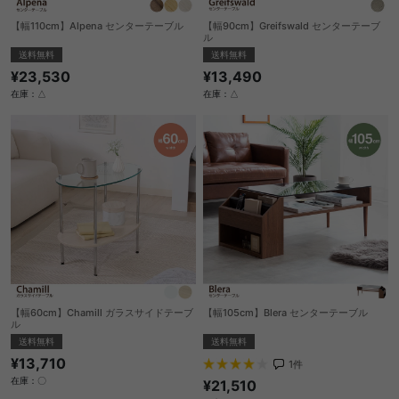
【幅110cm】Alpena センターテーブル
【幅90cm】Greifswald センターテーブ
ル
送料無料
送料無料
¥23,530
¥13,490
在庫：△
在庫：△
【幅60cm】Chamill ガラスサイドテーブ
【幅105cm】Blera センターテーブル
ル
送料無料
送料無料
¥13,710
1
件
在庫：〇
¥21,510