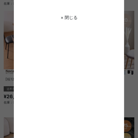
在庫：〇
× 閉じる
【幅120cm】Navia ダイニングテーブル
【幅120cm】Ella 収納付きデスク
送料無料
送料無料
オススメ
¥26,910
2
件
在庫：〇
¥13,499
在庫：△