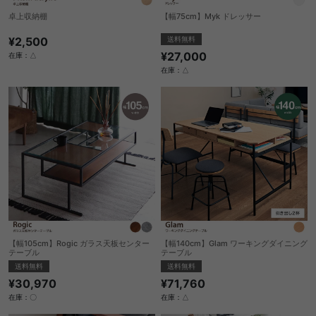
卓上収納棚
【幅75cm】Myk ドレッサー
¥2,500
送料無料
¥27,000
在庫：△
在庫：△
【幅105cm】Rogic ガラス天板センター
【幅140cm】Glam ワーキングダイニング
テーブル
テーブル
送料無料
送料無料
¥30,970
¥71,760
在庫：〇
在庫：△