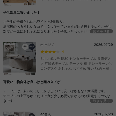
テレワーク 机 勉強机 学習机 作業台 学習デスク
オフィスデスク ワークデスク ゲーミングデス
子供部屋に買いました！
ク おしゃれ おすすめ 安い
小学生の子供たちにホワイトを2個購入。
清潔感のあるきれいな白で、２つ並べていますが圧迫感も少なく、子供
部屋が一気におしゃれになりました！子供たちも大喜びで気に入って使
続きを見る
っています。収納がいっぱいできるし、造りも頑丈そうで安心しまし
た。
mimi
さん
2026/07/29
4
Bolte ボルテ 幅80 センターテーブル 昇降デス
ク 昇降式テーブル テーブル 机 ドレッサー パソ
コンデスク おしゃれ おすすめ 安い 収納 可動
ロー リフトアップ 引き出し リフティング 大容
量 簡単 ストーン スタイリッシュ コンパクト 省
可愛い！物自体は良いけど組み立てが
スペース 石目調 コーヒー 一人暮らし ダイニン
グ リビング テレワーク リモートワーク 作業台
テーブルは、安いのにしっかりしていて安っぽさもなく大満足です。
在宅 デスクワーク
テーブルの上下もゆったりで力が少し必要ですがその分安定するのでよ
きです！
続きを見る
ただ組み立ては、女性1人では難しいと思います。
何よりネジが多くうまく刺さらない部分もあり電動ドリルで知人に組み
ao
さん
2026/07/28
立てをお願いしました。