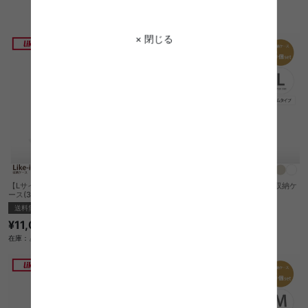
¥40,264
¥47,370→
在庫：△
× 閉じる
【Lサイズ(ミディタイプ)】Like-it 収納ケ
【Lサイズ(スリムタイプ)】Like-it 収納ケ
ース(3個セット)
ース(3個セット)
送料無料
完成品
完成品
¥11,000
¥8,730
在庫：△
在庫：△