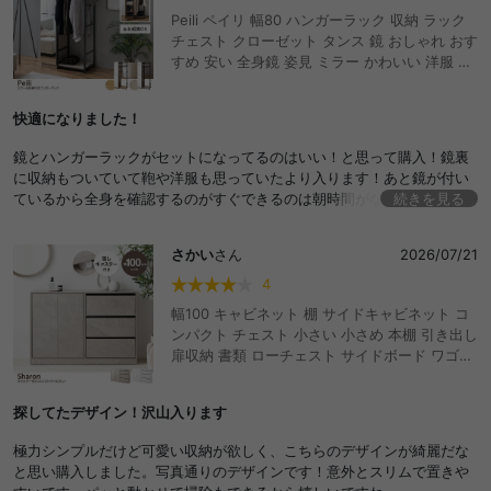
Peili ペイリ 幅80 ハンガーラック 収納 ラック
チェスト クローゼット タンス 鏡 おしゃれ おす
すめ 安い 全身鏡 姿見 ミラー かわいい 洋服 衣
類 玄関 家族 ファミリー 小さい 可動棚 ワイド
ワードローブ コートハンガー コート掛け オー
快適になりました！
プンラック シェルフ S字フック 一人暮らし 二
人 大容量 リビング ダイニング 寝室 身支度
鏡とハンガーラックがセットになってるのはいい！と思って購入！鏡裏
に収納もついていて鞄や洋服も思っていたより入ります！あと鏡が付い
ているから全身を確認するのがすぐできるのは朝時間がないバタバタし
続きを見る
ているときとか特に有難い。あと部屋に合わせて組立方を替えれるがす
ごくいいと思ったので、買ってよかった商品です！！
さかい
さん
2026/07/21
4
幅100 キャビネット 棚 サイドキャビネット コ
ンパクト チェスト 小さい 小さめ 本棚 引き出し
扉収納 書類 ローチェスト サイドボード ワゴン
テレビ台 ハイタイプ テレビボード キャスター
付き 薄型 収納家具 推し活 スリム クローゼット
探してたデザイン！沢山入ります
ワンルーム 一人暮らし リビング キッチン おし
ゃれ おすすめ 安い ストーン柄 石目調 漫画収納
極力シンプルだけど可愛い収納が欲しく、こちらのデザインが綺麗だな
マンガ DVD CD
と思い購入しました。写真通りのデザインです！意外とスリムで置きや