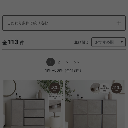
こだわり条件で絞り込む
113
全
件
並び替え
1
2
>
>>
1件〜60件（全113件）