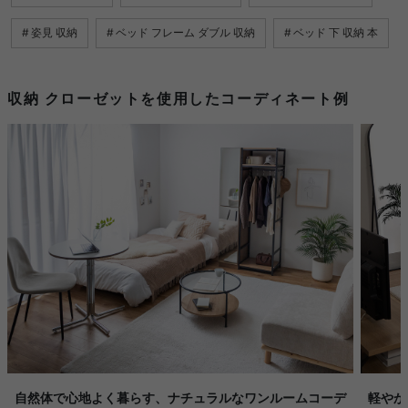
姿見 収納
ベッド フレーム ダブル 収納
ベッド 下 収納 本
収納 クローゼットを使用したコーディネート例
自然体で心地よく暮らす、ナチュラルなワンルームコーデ
軽やか