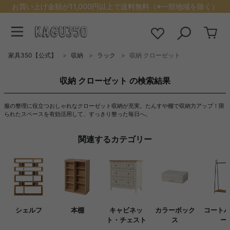
お買い上げ金額が11,000円以上で送料無料（※一部地域を除く）
家具350【公式】
収納
ラック
収納 クローゼット
収納 クローゼット の検索結果
服の整理に役立つおしゃれなクローゼット収納が充実。たんすや棚で収納力アップ！限
られたスペースを有効活用して、すっきり整った毎日へ。
関連するカテゴリー
シェルフ
本棚
キャビネッ
カラーボック
コート
ト・チェスト
ス
ー