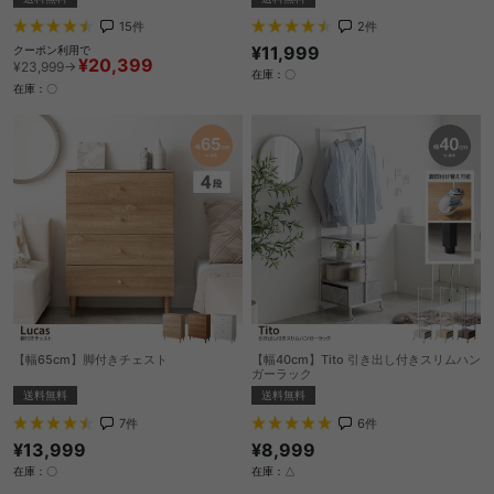
15
件
2
件
¥11,999
クーポン利用で
¥20,399
¥23,999→
在庫：〇
在庫：〇
【幅65cm】脚付きチェスト
【幅40cm】Tito 引き出し付きスリムハン
ガーラック
送料無料
送料無料
7
件
6
件
¥13,999
¥8,999
在庫：〇
在庫：△