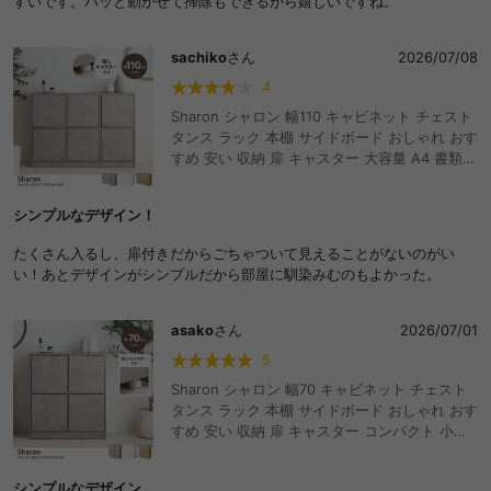
すいです。パッと動かせて掃除もできるから嬉しいですね。
sachiko
さん
2026/07/08
4
Sharon シャロン 幅110 キャビネット チェスト
タンス ラック 本棚 サイドボード おしゃれ おす
すめ 安い 収納 扉 キャスター 大容量 A4 書類
推し活 ルーター スリム リビング オフィス クロ
ーゼット テレビ台 テレビボード デスク ワゴン
シンプルなデザイン！
ディスプレイ 石目調 木目調 カウンター下 配線
コード穴
たくさん入るし、扉付きだからごちゃついて見えることがないのがい
い！あとデザインがシンプルだから部屋に馴染みむのもよかった。
asako
さん
2026/07/01
5
Sharon シャロン 幅70 キャビネット チェスト
タンス ラック 本棚 サイドボード おしゃれ おす
すめ 安い 収納 扉 キャスター コンパクト 小さ
い ミニ A4 書類 推し活 ルーター スリム リビン
グ オフィス クローゼット テレビ台 テレビボー
シンプルなデザイン