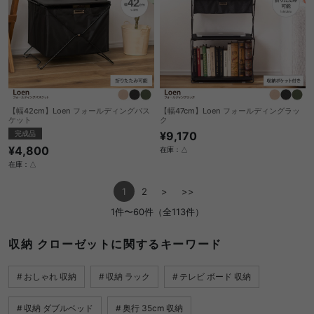
【幅42cm】Loen フォールディングバス
【幅47cm】Loen フォールディングラッ
ケット
ク
完成品
¥9,170
¥4,800
在庫：△
在庫：△
1
2
>
>>
1件〜60件（全113件）
収納 クローゼットに関するキーワード
おしゃれ 収納
収納 ラック
テレビ ボード 収納
収納 ダブルベッド
奥行 35cm 収納