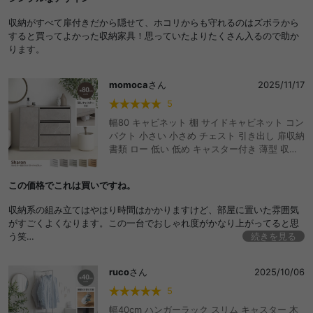
ド デスク ワゴン ディスプレイ 石目調 木目調
カウンター下 配線 コード穴
収納がすべて扉付きだから隠せて、ホコリからも守れるのはズボラから
すると買ってよかった収納家具！思っていたよりたくさん入るので助か
ります。
momoca
さん
2025/11/17
5
幅80 キャビネット 棚 サイドキャビネット コン
パクト 小さい 小さめ チェスト 引き出し 扉収納
書類 ロー 低い 低め キャスター付き 薄型 収納
推し活 スリム ストーン調 石目調 ミニ オフィス
キッチン リビング クローゼット デスク 台所収
この価格でこれは買いですね。
納 テレビ台 テレビボード ハイタイプ パソコン
ワゴン ディスプレイ天板 おしゃれ おすすめ 安
収納系の組み立てはやはり時間はかかりますけど、部屋に置いた雰囲気
い
がすごくよくなります。この一台でおしゃれ度がかなり上がってると思
う笑
続きを見る
価格も控えめなので、より満足感高いです。
ruco
さん
2025/10/06
5
幅40cm ハンガーラック スリム キャスター 木