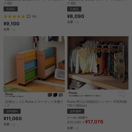
ク3段
ク3段
完成品
完成品
¥8,090
1
件
在庫：△
¥9,100
在庫：△
【2個セット】Porta クローゼット本棚ラ
Porta 押入れ伸縮頑丈ハンガー 半間用(幅
ック
110〜180cm)
送料無料
送料無料
¥11,060
クーポン利用で
¥17,076
¥20,090→
在庫：△
在庫：△