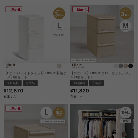
【Lサイズ(ワイドタイプ)】Like-it 収納ケ
【Mサイズ】Like-it クローゼットシステ
ース(3個セット)
ム(3個セット)
送料無料
完成品
送料無料
完成品
¥12,870
¥11,820
在庫：△
在庫：△