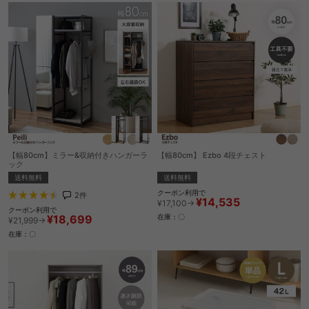
【幅80cm】ミラー&収納付きハンガーラ
【幅80cm】 Ezbo 4段チェスト
ック
送料無料
送料無料
クーポン利用で
2
件
¥14,535
¥17,100→
クーポン利用で
¥18,699
在庫：〇
¥21,999→
在庫：〇