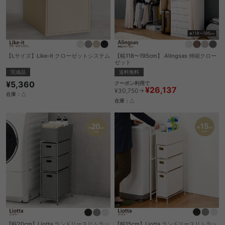
【Lサイズ】Like-it クローゼットシステム
【幅118〜195cm】 Alingsas 伸縮クロー
ゼット
完成品
送料無料
¥5,360
クーポン利用で
¥26,137
¥30,750→
在庫：△
在庫：△
【幅20cm】Liotta ランドリースリムラッ
【幅15cm】Liotta ランドリースリムラッ