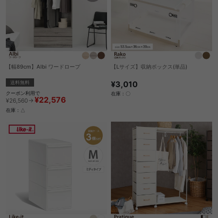
【幅89cm】Albi ワードロープ
【Lサイズ】収納ボックス(単品)
送料無料
¥3,010
クーポン利用で
在庫：〇
¥22,576
¥26,560→
在庫：△