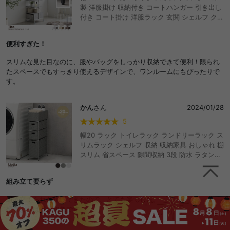
製 洋服掛け 収納付き コートハンガー 引き出し
付き コート掛け 洋服ラック 玄関 シェルフ クロ
ーゼット 押入れ 洗濯 スチール 頑丈 衣類 隙間
収納 衣装 棚付き かわいい かっこいい おしゃれ
便利すぎた！
おすすめ 安い 可動棚 キャスター付き マルチ 木
目調 石目調 上着掛け トローリー アジャスター
スリムな見た目なのに、服やバッグをしっかり収納できて便利！限られ
たスペースでもすっきり使えるデザインで、ワンルームにもぴったりで
す。
かん
さん
2024/01/28
5
幅20 ラック トイレラック ランドリーラック ス
リムラック シェルフ 収納 収納家具 おしゃれ 棚
スリム 省スペース 隙間収納 3段 防水 ラタン調
天板 引き出し アジャスター付き 完成品 収納棚
人気
組み立て要らず
組み立てられた状態できたので、とても楽でした。
想像よりは重い印象です