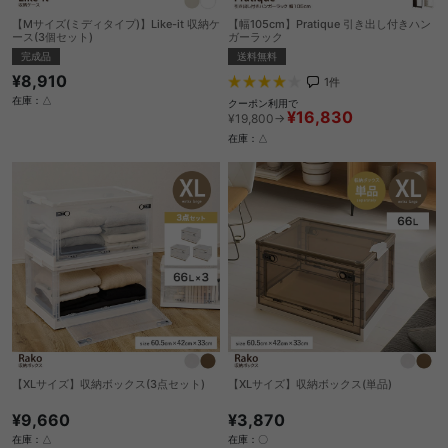
【Mサイズ(ミディタイプ)】Like-it 収納ケ
【幅105cm】Pratique 引き出し付きハン
ース(3個セット)
ガーラック
完成品
送料無料
¥8,910
1
件
在庫：△
クーポン利用で
¥16,830
¥19,800→
在庫：△
【XLサイズ】収納ボックス(3点セット)
【XLサイズ】収納ボックス(単品)
¥9,660
¥3,870
在庫：△
在庫：〇