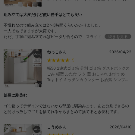
リビング 木目調 ストーン柄 大理石 石目調 おし
ゃれ おすすめ 食器棚 レンジ台 カウンター下収
組み立ては大変だけど使い勝手はとても良い
納 レンジラック レンジボード ペールカウンタ
ー 一人暮らし 引き出し シェルフ インテリア 独
不慣れなので組み立ては2〜3時間くらいかかりました。
立 洗面所 台所 見えない コードスリット カトラ
一人でもできますが大変です。
リー収納 おしゃれ おすすめ 安い
ただ、丁寧に組み立てればピッタリ合うので、スライドもスムーズで
続きを見る
す。
購入から数ヶ月経ちましたが、ゴミの分別が快適でうれしい。
ねっこ
さん
2026/04/22
とても使いやすくて気に入っています。
5
幅50 2連式ゴミ箱 分別 ゴミ箱 ダストボックス
ごみ 縦型 ふた付 フタ 蓋 おしゃれ おすすめ
Toy トイ キッチンカウンター お洒落 シンプル
リビング インテリア 45l リットル 木目 モダン
ウッド スウィング扉 スイング 隠す 薄型 スリム
部屋に馴染む
コンパクト 大容量 見えない キッチン収納 食器
棚 レンジ台 カウンター下 レンジラック ボード
ゴミ箱ってデザインではないから部屋に馴染みます。あと分別できるの
ペールカウンター 一人暮らし 洗面所 台所 安い
と開けっ放しでゴミを捨てれるからまとめて捨てるとき便利です。
こうめ
さん
2026/04/10