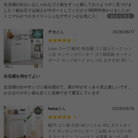
収納 キッチン収納 食器棚 レンジ台 カウンター
生活感の出ないおしゃれなゴミ箱をずっと探しておりようやく見つけま
下 レンジラック ボード ペールカウンター 一人
した！組み立ては知人がサポートしてくださり1時間半掛かりましたが、
暮らし 洗面所 台所 安い
ミニマルかつスタイリッシュなデザインがお気に入りです。もう少しス
続きを見る
ペースに余裕があるので同じシリーズの別のフリップ式のものを買い足
そうと思っています。
チカ
さん
2026/06/17
5
Loav ローヴ 幅90 食器棚 ゴミ箱上ラック レン
ジ台 キッチンカウンター ゴミ箱収納 キッチン
ボード カップボード おしゃれ おすすめ 安い 隠
せる ロータイプ 大型レンジ対応 ゴミ箱 扉付き
大容量 引き出し 扉収納 ワゴン収納 段ボール収
生活感を消せてよい
納 キッチン ダイニング キャビネット
生活感の出やすいゴミ箱を隠せて、家の中がすっきり見え嬉しいです。
かさばりやすい袋も近くに収納できて重宝しています。
hana
さん
2026/05/15
5
幅75 ゴミ箱 分別 45リットル 45L ダストボッ
クス キッチンカウンター ごみ箱 キャスター付
き 3つ スリム コンパクト 大容量 キッチン収納