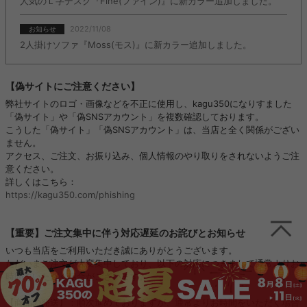
人気のＬ字デスク『Fine(ファイン)』に新カラー追加しました。
2022/11/08
お知らせ
2人掛けソファ『Moss(モス)』に新カラー追加しました。
【偽サイトにご注意ください】
弊社サイトのロゴ・画像などを不正に使用し、kagu350になりすました
「偽サイト」や「偽SNSアカウント」を複数確認しております。
こうした「偽サイト」「偽SNSアカウント」は、当店と全く関係がござい
ません。
アクセス、ご注文、お振り込み、個人情報のやり取りをされないようご注
意ください。
詳しくはこちら：
https://kagu350.com/phishing
【重要】ご注文集中に伴う対応遅延のお詫びとお知らせ
いつも当店をご利用いただき誠にありがとうございます。
ただいまご注文が大変集中しており、以下の対応につきまして通常よりお
時間をいただく場合がございます。
【商品の発送】：順次進めておりますが、通常よりお時間をいただく場合