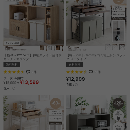
【幅74～122.5cm】伸縮スライド台付き
【幅80cm】Cammy ゴミ箱上レンジラッ
キッチンカウンター
ク ロータイプ
送料無料
送料無料
3
件
18
件
¥12,999
クーポン利用で
¥13,599
¥15,999→
在庫：〇
在庫：〇