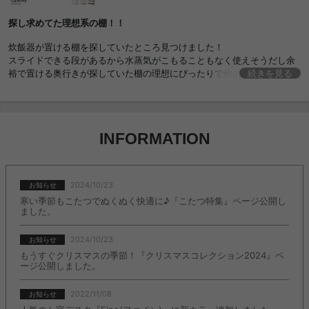
ラック サニタリーラック 収納 おしゃれ シンプ
ル ハイタイプ キッチン ラック 収納ラック おし
探し求めてた理想系の棚！！
ゃれ おすすめ 安い
炊飯器が置ける棚を探していたところ見つけました！
スライドできる段があるから水蒸気がこもることもなく使えそうだし余
裕で置ける奥行きが探していた棚の理想にぴったりで他の段も自分の好
続きを見る
きな高さで置けるから使い勝手も良さそう！
組み立ても1人で２時間ほどで出来てより愛着が湧きます！
INFORMATION
2024/10/23
お知らせ
寒い季節もこたつでぬくぬく快適に♪『こたつ特集』ページ公開し
ました。
2024/10/23
お知らせ
もうすぐクリスマスの季節！『クリスマスコレクション2024』ペ
ージ公開しました。
2022/11/08
お知らせ