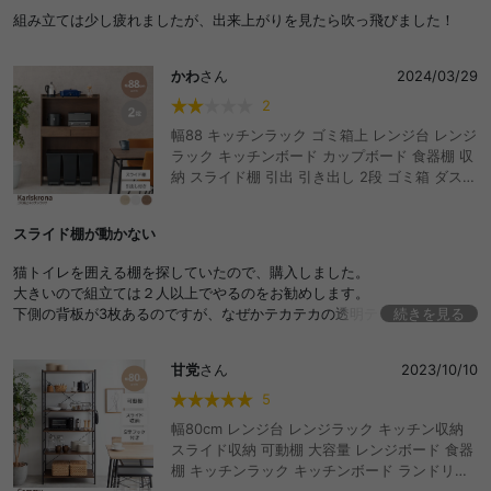
組み立ては少し疲れましたが、出来上がりを見たら吹っ飛びました！
かわ
さん
2024/03/29
2
幅88 キッチンラック ゴミ箱上 レンジ台 レンジ
ラック キッチンボード カップボード 食器棚 収
納 スライド棚 引出 引き出し 2段 ゴミ箱 ダスト
ボックス 一人暮らし デッドスペース 北欧 ナチ
ュラル ヴィンテージ キッチン ダイニング おし
スライド棚が動かない
ゃれ 人気 キッチン収納
猫トイレを囲える棚を探していたので、購入しました。
大きいので組立ては２人以上でやるのをお勧めします。
下側の背板が3枚あるのですが、なぜかテカテカの透明テープで連結して
続きを見る
あり、はめる際に扱いにくいしテープを剥がすとプリントが剥がれるの
で、仕方なく切り離しました。見た目も安っぽくなるし、なぜそのよう
甘党
さん
2023/10/10
な仕様にしたのか謎です。
引出しはスムーズですが、スライド棚は何も載せてない状態でも動きが
5
硬いので、使わないと思います。
幅80cm レンジ台 レンジラック キッチン収納
大きな家具は完成品を買うに限ると思いましたが、本来の目的は果たせ
スライド収納 可動棚 大容量 レンジボード 食器
いるし質は値段相応です。
棚 キッチンラック キッチンボード ランドリー