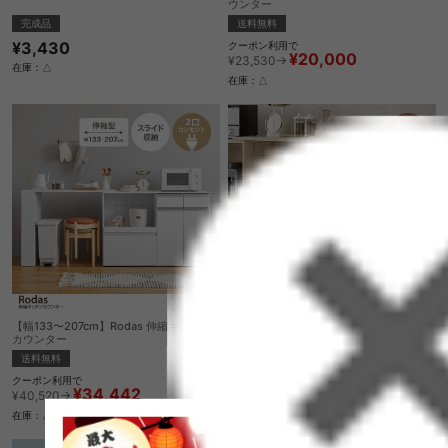
ウンター
完成品
送料無料
¥3,430
クーポン利用で
¥20,000
¥23,530→
在庫：△
在庫：△
【幅133〜207cm】Rodas 伸縮キッチン
Bure カウンター専用オプションテーブル
カウンター
¥7,800
送料無料
クーポン利用で
在庫：△
¥34,442
¥40,520→
在庫：△