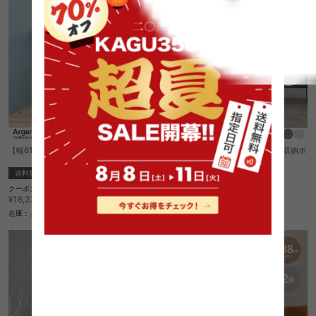
【幅61cm】Argente ゴミ箱上ラック
【幅50cm】Liotta キャスター付き収納ボ
ックス
送料無料
¥8,100
クーポン利用で
在庫：△
¥13,795
¥16,230→
在庫：△