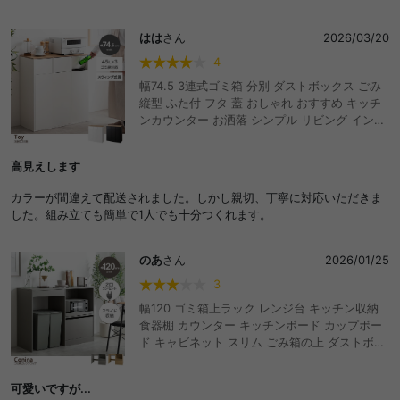
家電やストック類をまとめて置けて、キッチンがすっきりしました。
キャスター付きなので掃除や配置替えもしやすく、使い勝手がいいで
はは
さん
2026/03/20
す。
4
幅74.5 3連式ゴミ箱 分別 ダストボックス ごみ
縦型 ふた付 フタ 蓋 おしゃれ おすすめ キッチ
ンカウンター お洒落 シンプル リビング インテ
リア 45l リットル 木目 モダン ウッド スウィン
グ扉 スイング 隠す 薄型 スリム コンパクト 大
高見えします
容量 見えない キッチン収納 食器棚 レンジ台 カ
ウンター下 レンジラック ボード ペールカウン
カラーが間違えて配送されました。しかし親切、丁寧に対応いただきま
ター 一人暮らし 洗面所 台所 おしゃれ おすすめ
した。組み立ても簡単で1人でも十分つくれます。
安い
のあ
さん
2026/01/25
3
幅120 ゴミ箱上ラック レンジ台 キッチン収納
食器棚 カウンター キッチンボード カップボー
ド キャビネット スリム ごみ箱の上 ダストボッ
クス 置ける 皿 鍋 台所 コンセント付き 2口 家
電 大容量 ダイニング 食器入れ 米びつ スライド
可愛いですが...
トレー 引き出し オープンラック 炊飯器 トース