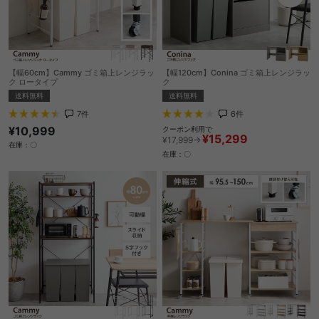
【幅60cm】Cammy ゴミ箱上レンジラッ
【幅120cm】Conina ゴミ箱上レンジラッ
ク ロータイプ
ク
送料無料
送料無料
7
件
6
件
¥10,999
クーポン利用で
¥15,299
¥17,999→
在庫：〇
在庫：〇