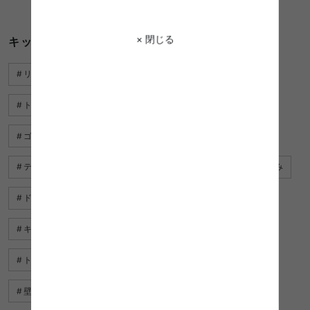
1件〜40件（全40件）
× 閉じる
キッチン ゴミ箱 収納に関するキーワード
リモコン 収納
子ども 部屋 収納
トイ レットペーパー 収納 おしゃれ
服 収納
収納 黒
ゴミ箱 ラック
机 収納
間仕切り 収納
テレビ台 壁面 収納
ベッド ルーム 収納
収納 折りたたみ
ドレッサー 収納
キッチン 壁 収納
収納棚 グレー
キッチン収納 棚 おしゃれ
コンセント 収納
トランク 収納
ゴミ箱上 収納
ストッカー 収納
壁 収納棚
キッチンボード ホワイト
ゴミ箱 おしゃれ