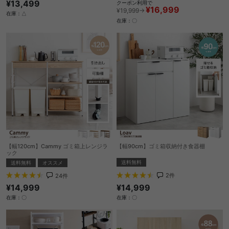
¥13,499
クーポン利用で
¥16,999
¥19,999→
在庫：△
在庫：〇
【幅120cm】Cammy ゴミ箱上レンジラ
【幅90cm】ゴミ箱収納付き食器棚
ック
送料無料
送料無料
オススメ
2
件
24
件
¥14,999
¥14,999
在庫：〇
在庫：〇