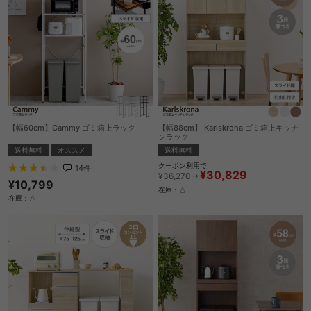
【幅60cm】Cammy ゴミ箱上ラック
【幅88cm】 Karlskrona ゴミ箱上キッチ
ンラック
送料無料
オススメ
送料無料
クーポン利用で
14
件
¥30,829
¥36,270→
¥10,799
在庫：△
在庫：△