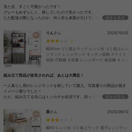
ター ストック ストッカー 一人暮らし ワンルー
見た目、すごく可愛かったです！
ム インテリア おしゃれ おすすめ 安い
グレーもめずらしく、探していたので良かったです。
ただ配送の際になったのか、何ヶ所も表面が欠けていたり変形していた
続きを見る
りで残念でした...。
しかも欠けていたのは天板ど真ん中の表側。
りん
さん
2025/10/02
すごく目立つ位置で悲しかったです。
3
幅80cm ゴミ箱上ラック レンジ台 ゴミ箱上レン
ジラック レンジラック キッチン収納 スライド
収納 可動棚 大容量 レンジボード 食器棚 キッチ
ンラック キッチンボード ランドリーラック サ
ニタリーラック 収納 おしゃれ シンプル ハイタ
組み立て部品が改良されれば、あとは大満足！
イプ ゴミ箱 ごみ箱 キッチン ラック 収納ラック
おしゃれ おすすめ 安い
一人暮らし用のレンジラックを探していて購入。写真通りの商品が届き
イメージ通りでした！
ただ、組み立てる先にはトンカチが必須です。持っていなかった私は大
続きを見る
変でした。
ラック脚が上下で分かれており、連結して組み立てるのですが、、、接
茶
さん
2025/09/13
続部分の部品をはめるのが、トンカチがあれば簡単ですが持っていない
人は超大変だと思います。自重をかけても完全には接続しきれず、それ
3
に伴いビスが打てないためビス無し連結して使っています。あとスライ
幅60 レンジ台 ゴミ箱上ラック 電子レンジラッ
ド天板の部品が納品時オイリーでした。組み立て部品の商品改良がされ