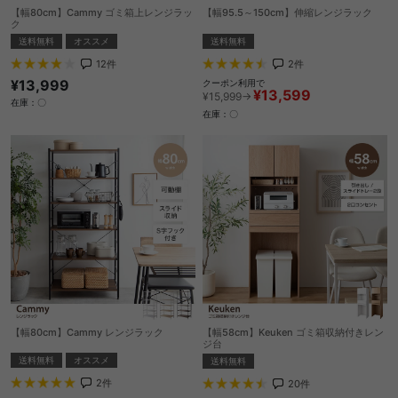
【幅80cm】Cammy ゴミ箱上レンジラッ
【幅95.5～150cm】伸縮レンジラック
ク
送料無料
送料無料
オススメ
2
件
12
件
¥13,999
クーポン利用で
¥13,599
¥15,999→
在庫：〇
在庫：〇
【幅80cm】Cammy レンジラック
【幅58cm】Keuken ゴミ箱収納付きレン
ジ台
送料無料
オススメ
送料無料
2
件
20
件