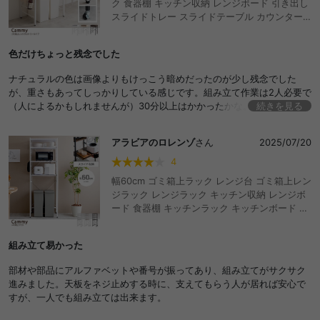
ク 食器棚 キッチン収納 レンジボード 引き出し
れば、その他は文句なしに使いやすいです！
スライドトレー スライドテーブル カウンター
コンセント付き 2口 ゴミ箱収納 スチールラック
オーブントースター 置く台 作業台 ゴミ箱の上
色だけちょっと残念でした
ごみ箱 省スペース レンジ下収納 スリム ロータ
イプ 隙間収納 シェルフ 1人暮らし ワンルーム
ナチュラルの色は画像よりもけっこう暗めだったのが少し残念でした
台所 リビング ランドリーラック サニタリーラ
が、重さもあってしっかりしている感じです。組み立て作業は2人必要で
ック ダストボックス上 炊飯器
（人によるかもしれませんが）30分以上はかかったかな。キッチンのス
続きを見る
ペースを有効的に使えそうです。
アラビアのロレンゾ
さん
2025/07/20
4
幅60cm ゴミ箱上ラック レンジ台 ゴミ箱上レン
ジラック レンジラック キッチン収納 レンジボ
ード 食器棚 キッチンラック キッチンボード 収
納 おしゃれ シンプル ハイタイプ ゴミ箱 ごみ箱
スリム キッチン ラック 収納ラック おしゃれ お
組み立て易かった
すすめ 安い
部材や部品にアルファベットや番号が振ってあり、組み立てがサクサク
進みました。天板をネジ止めする時に、支えてもらう人が居れば安心で
すが、一人でも組み立ては出来ます。