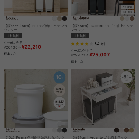
【幅75〜125cm】Rodas 伸縮キッチンカ
【幅58cm】 Karlskrona ゴミ箱上キッチ
ウンター
ンラック
送料無料
送料無料
クーポン利用で
1
件
¥22,210
¥26,130→
クーポン利用で
¥25,007
在庫：△
¥29,420→
在庫：△
【10L】Ferma 多用途収納座れるバケツ
【幅81cm】Argente ゴミ箱上ラック