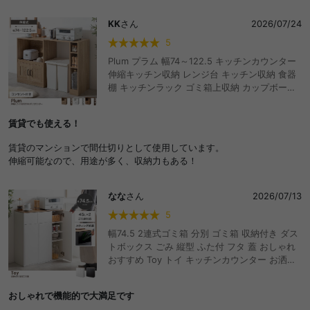
KK
さん
2026/07/24
5
Plum プラム 幅74～122.5 キッチンカウンター
伸縮キッチン収納 レンジ台 キッチン収納 食器
棚 キッチンラック ゴミ箱上収納 カップボード
サイドラック スライド棚 おしゃれ おすすめ 安
い 伸縮式 キャスター付き スライドトレー コン
賃貸でも使える！
セント付き 間仕切り テーブル ゴミ箱上 アイラ
ンド 対面式 調理台 作業台 伸長 伸びる 可動棚
賃貸のマンションで間仕切りとして使用しています。
天板拡張 左右設置可能 木製 木目 ダストボック
伸縮可能なので、用途が多く、収納力もある！
ス 台所 扉収納 扉付き 家電 炊飯器 バーカウン
ター
なな
さん
2026/07/13
5
幅74.5 2連式ゴミ箱 分別 ゴミ箱 収納付き ダス
トボックス ごみ 縦型 ふた付 フタ 蓋 おしゃれ
おすすめ Toy トイ キッチンカウンター お洒落
シンプル リビング インテリア 45l リットル 木
目 モダン ウッド スウィング扉 スイング 隠す
おしゃれで機能的で大満足です
薄型 スリム コンパクト 大容量 見えない 可動棚