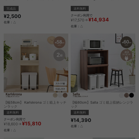
完成品
送料無料
¥2,500
クーポン利用で
¥14,934
¥17,570→
在庫：△
在庫：△
【幅58cm】 Karlskrona ゴミ箱上キッチ
【幅60cm】Salla ゴミ箱上収納レンジラ
ンラック
ック
送料無料
送料無料
¥14,390
クーポン利用で
¥15,810
¥18,600→
在庫：△
在庫：△