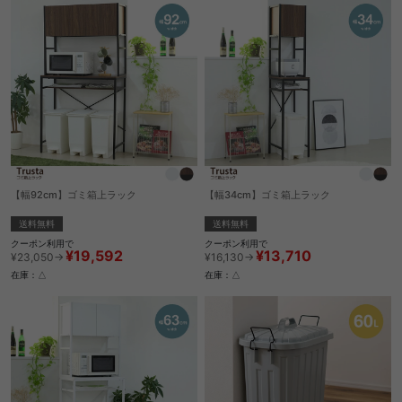
【幅92cm】ゴミ箱上ラック
【幅34cm】ゴミ箱上ラック
送料無料
送料無料
クーポン利用で
クーポン利用で
¥19,592
¥13,710
¥23,050→
¥16,130→
在庫：△
在庫：△