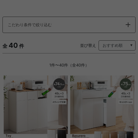
こだわり条件で絞り込む
40
全
件
並び替え
1件〜40件（全40件）