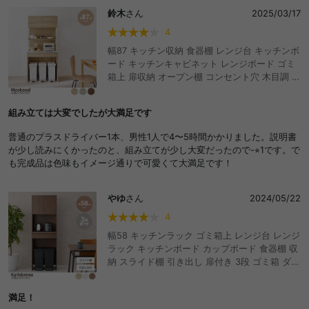
鈴木
さん
2025/03/17
4
幅87 キッチン収納 食器棚 レンジ台 キッチンボ
ード キッチンキャビネット レンジボード ゴミ
箱上 扉収納 オープン棚 コンセント穴 木目調 電
子レンジ対応 可動棚 引き出し 大容量 通気穴 キ
ッチン収納棚 食器収納 カップボード オープン
組み立ては大変でしたが大満足です
収納 ラック オープンラック
普通のプラスドライバー1本、男性1人で4〜5時間かかりました。説明書
が少し読みにくかったのと、組み立てが少し大変だったので-⭐︎1です。で
も完成品は色味もイメージ通りで可愛くて大満足です！
やゆ
さん
2024/05/22
4
幅58 キッチンラック ゴミ箱上 レンジ台 レンジ
ラック キッチンボード カップボード 食器棚 収
納 スライド棚 引き出し 扉付き 3段 ゴミ箱 ダス
トボックス 一人暮らし デッドスペース 北欧 ナ
チュラル ヴィンテージ キッチン ダイニング お
満足！
しゃれ 人気 新生活 キッチン収納