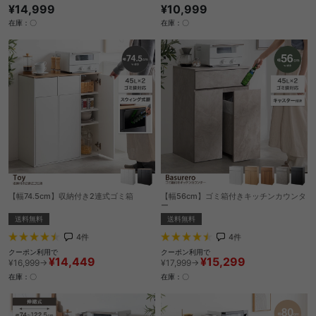
¥14,999
¥10,999
在庫：〇
在庫：〇
【幅74.5cm】収納付き2連式ゴミ箱
【幅56cm】ゴミ箱付きキッチンカウンタ
ー
送料無料
送料無料
4
件
4
件
クーポン利用で
クーポン利用で
¥14,449
¥15,299
¥16,999→
¥17,999→
在庫：〇
在庫：〇