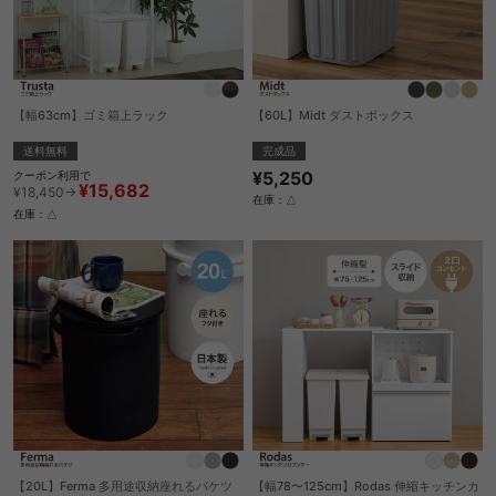
【幅63cm】ゴミ箱上ラック
【60L】Midt ダストボックス
送料無料
完成品
¥5,250
クーポン利用で
¥15,682
¥18,450→
在庫：△
在庫：△
【20L】Ferma 多用途収納座れるバケツ
【幅78〜125cm】Rodas 伸縮キッチンカ