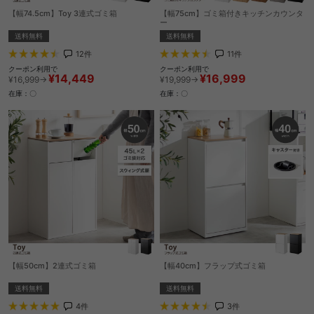
【幅74.5cm】Toy 3連式ゴミ箱
【幅75cm】ゴミ箱付きキッチンカウンタ
ー
送料無料
送料無料
12
件
11
件
クーポン利用で
クーポン利用で
¥14,449
¥16,999
¥16,999→
¥19,999→
在庫：〇
在庫：〇
【幅50cm】2連式ゴミ箱
【幅40cm】フラップ式ゴミ箱
送料無料
送料無料
4
件
3
件