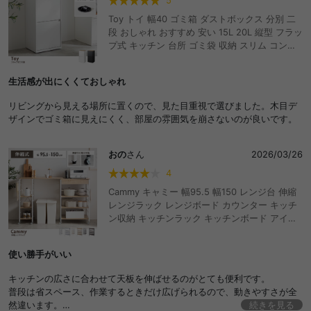
5
Toy トイ 幅40 ゴミ箱 ダストボックス 分別 二
段 おしゃれ おすすめ 安い 15L 20L 縦型 フラッ
プ式 キッチン 台所 ゴミ袋 収納 スリム コンパ
クト キャスター付き 一人暮らし 二人 ワンルー
ム 同棲 ファミリー 子供 キッズ リビング ダイ
生活感が出にくくておしゃれ
ニング カウンター下 木目 隠す 目隠し 薄型 角
型
リビングから見える場所に置くので、見た目重視で選びました。木目デ
ザインでゴミ箱に見えにくく、部屋の雰囲気を崩さないのが良いです。
おの
さん
2026/03/26
4
Cammy キャミー 幅95.5 幅150 レンジ台 伸縮
レンジラック レンジボード カウンター キッチ
ン収納 キッチンラック キッチンボード アイラ
ンド ラック シェルフ 間仕切り 食器棚 棚 ワゴ
ン おしゃれ おすすめ 安い 伸縮 ゴミ箱上 キャ
使い勝手がいい
スター付き 調理台 作業台 伸長 伸びる 天板拡張
大容量 左右設置可能 背面 カップボード ゴミ箱
キッチンの広さに合わせて天板を伸ばせるのがとても便利です。
台所 引き出し 可動棚 家電 炊飯器 電子レンジ
普段は省スペース、作業するときだけ広げられるので、動きやすさが全
バーカウンター デスク S字フック
然違います。
続きを見る