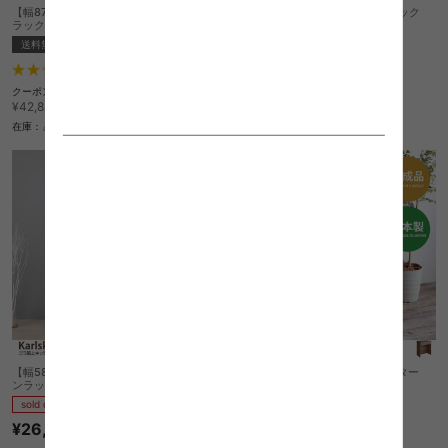
【幅87cm】Moskosel ゴミ箱上キッチン
【幅62cm】BY CAGE キッチンラック
ラック
送料無料
送料無料
クーポン利用で
2
件
¥17,119
¥20,140→
クーポン利用で
¥36,397
在庫：〇
¥42,820→
在庫：△
【幅58cm】 Karlskrona ゴミ箱上キッチ
【幅81cm】Mont オープンカウンター
ンラック
sold out
sold out
¥38,760
¥26,320