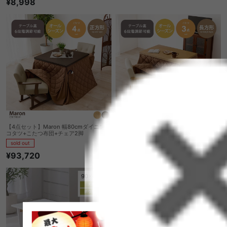
¥8,998
【4点セット】Maron 幅80cmダイニング
【3点セット】Maron 幅90cmダイニング
コタツ+こたつ布団+チェア2脚
コタツ+こたつ布団+チェア1脚
sold out
sold out
¥93,720
¥70,300