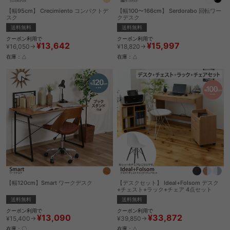
【幅95cm】 Crecimiento コンパクトデ
【幅100〜166cm】 Serdorabo 回転ワー
スク
クデスク
送料無料
送料無料
クーポン利用で
クーポン利用で
¥13,642
¥15,997
¥16,050→
¥18,820→
在庫：△
在庫：△
【幅120cm】Smart ワークデスク
【デスクセット】 Ideal+Folsom デスク
+チェスト+ラック+チェア 4点セット
送料無料
送料無料
クーポン利用で
クーポン利用で
¥13,090
¥33,872
¥15,400→
¥39,850→
在庫：〇
在庫：△