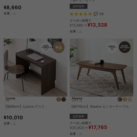
ク&チェアセット
¥8,660
送料無料
在庫：△
1
件
クーポン利用で
¥13,328
¥15,680→
在庫：△
【幅90cm】Ljusna デスク
【幅110cm】Alpena センターテーブル
¥10,010
送料無料
クーポン利用で
在庫：△
¥17,765
¥20,900→
在庫：△