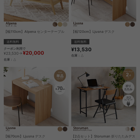
【幅110cm】Alpena センターテーブル
【幅120cm】Ljusna デスク
送料無料
送料無料
¥13,530
クーポン利用で
¥20,000
¥23,530→
在庫：△
在庫：△
【幅70cm】Ljusna デスク
【2点セット】Storuman 折りたたみデス