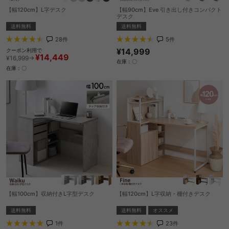
【幅120cm】L字デスク
【幅90cm】Eve 引き出し付きコンパクト
デスク
送料無料
送料無料
28
件
5
件
¥14,999
クーポン利用で
¥14,449
¥16,999→
在庫：〇
在庫：〇
【幅100cm】収納付きL字型デスク
【幅120cm】L字収納・棚付きデスク
送料無料
送料無料
オススメ
1
件
23
件