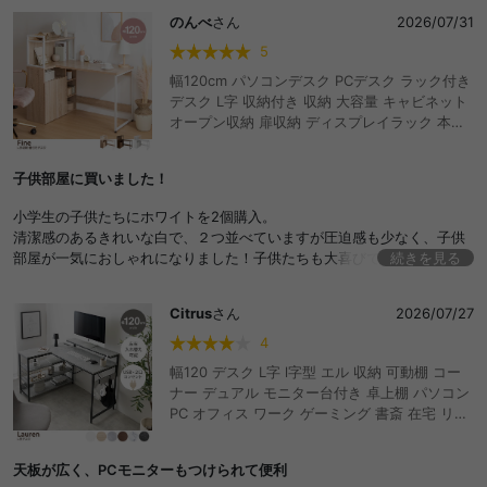
のんべ
さん
2026/07/31
5
幅120cm パソコンデスク PCデスク ラック付き
デスク L字 収納付き 収納 大容量 キャビネット
オープン収納 扉収納 ディスプレイラック 本棚
テレワーク 机 勉強机 学習机 作業台 学習デスク
オフィスデスク ワークデスク ゲーミングデス
子供部屋に買いました！
ク おしゃれ おすすめ 安い
小学生の子供たちにホワイトを2個購入。
清潔感のあるきれいな白で、２つ並べていますが圧迫感も少なく、子供
部屋が一気におしゃれになりました！子供たちも大喜びで気に入って使
続きを見る
っています。収納がいっぱいできるし、造りも頑丈そうで安心しまし
た。
Citrus
さん
2026/07/27
4
幅120 デスク L字 l字型 エル 収納 可動棚 コー
ナー デュアル モニター台付き 卓上棚 パソコン
PC オフィス ワーク ゲーミング 書斎 在宅 リモ
ート ラック付き 3段ラック 大容量 事務 テレワ
ーク 勉強机 作業台 学習 キッズ 子供 サイドフ
天板が広く、PCモニターもつけられて便利
ック 2口コンセント USB ゲーム部屋 ヘッドホ