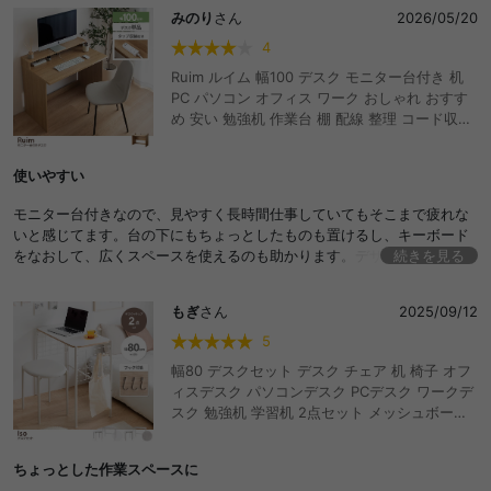
す。
みのり
さん
2026/05/20
4
Ruim ルイム 幅100 デスク モニター台付き 机
PC パソコン オフィス ワーク おしゃれ おすす
め 安い 勉強机 作業台 棚 配線 整理 コード収納
ワンルーム 一人暮らし リビング 書斎 ディスプ
レイ 在宅 リモート テレワーク スマート 幅広
使いやすい
木目調 学生 キッズ 子供 ゲーム部屋 ゲーミング
モニター台付きなので、見やすく長時間仕事していてもそこまで疲れな
いと感じてます。台の下にもちょっとしたものも置けるし、キーボード
をなおして、広くスペースを使えるのも助かります。デザインもシンプ
続きを見る
ルなので部屋に馴染みます。
もぎ
さん
2025/09/12
5
幅80 デスクセット デスク チェア 机 椅子 オフ
ィスデスク パソコンデスク PCデスク ワークデ
スク 勉強机 学習机 2点セット メッシュボード
メッシュパネル フック付き コンパクト 省スペ
ース 一人暮らし ワンルーム 収納 韓国インテリ
ちょっとした作業スペースに
ア 子供家具 キッズ家具 推し活 小さい 小さめ