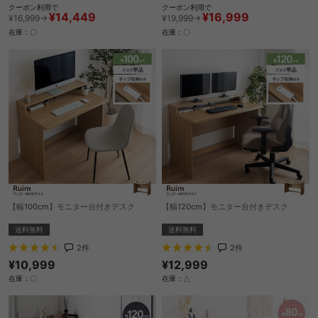
クーポン利用で
クーポン利用で
¥14,449
¥16,999
¥16,999→
¥19,999→
在庫：〇
在庫：〇
【幅100cm】モニター台付きデスク
【幅120cm】モニター台付きデスク
送料無料
送料無料
2
件
2
件
¥10,999
¥12,999
在庫：〇
在庫：△