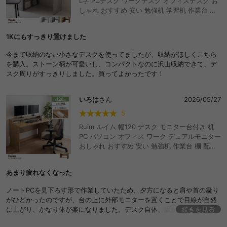
L字 PCデスク ワークデスク オフィスデスク お
しゃれ おすすめ 安い 勉強机 学習机 作業台 収
納 可動棚 PC A4 引き出し パソコン ドレッサー
リモート 在宅 一人暮らし リビング ワンルーム
1Kにもすっきり置けました
書斎 大人 コンパクト テーブル タップ収納
今まで収納のない小さなデスクを使ってましたが、収納がほしくこちら
を購入。ストーン柄が可愛いし、コンパクトなのに沢山収納できて、デ
スク周りがすっきりしました。買ってよかったです！
いろは
さん
2026/05/27
5
Ruim ルイム 幅120 デスク モニター台付き 机
PC パソコン オフィス ワーク デュアルモニター
おしゃれ おすすめ 安い 勉強机 作業台 棚 配線
整理 コード収納 ワンルーム 一人暮らし リビン
グ 書斎 ディスプレイ 在宅 リモート テレワーク
あまり疲れなくなった
スマート 幅広 木目調 学生 キッズ 子供 ゲーム
部屋 ゲーミング
ノートPCを見下ろす形で作業していたため、夕方になると肩や首の凝り
がひどかったのですが、台の上に外部モニターを置くことで目線が自然
に上がり、かなり体が楽になりました。デスク自体、温かみのある明る
続きを見る
い木目調のデザインもお部屋の雰囲気を壊さず、とても気に入っていま