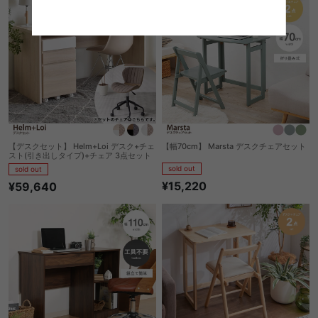
【デスクセット】 Helm+Loi デスク+チェ
【幅70cm】 Marsta デスクチェアセット
スト(引き出しタイプ)+チェア 3点セット
sold out
sold out
¥15,220
¥59,640