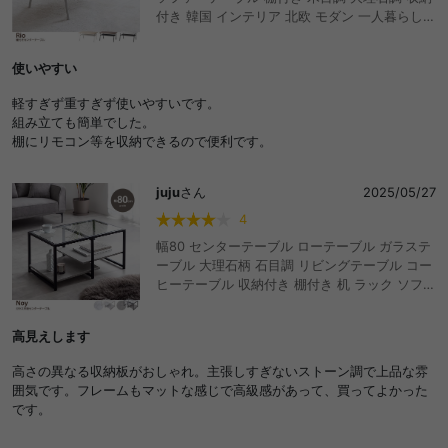
付き 韓国 インテリア 北欧 モダン 一人暮らし
コンパクト ロータイプ リビング 黒脚 作業机 ワ
ンルーム ドレッサー デスクワーク 在宅 軽量 子
使いやすい
供 勉強机 小さめ 省スペース おしゃれ おすすめ
安い
軽すぎず重すぎず使いやすいです。
組み立ても簡単でした。
棚にリモコン等を収納できるので便利です。
juju
さん
2025/05/27
4
幅80 センターテーブル ローテーブル ガラステ
ーブル 大理石柄 石目調 リビングテーブル コー
ヒーテーブル 収納付き 棚付き 机 ラック ソファ
80cm×50cm 一人暮らし 小さめ 小さい コンパ
クト かわいい かっこいい デザイナーズ 座卓 低
高見えします
い ディスプレイ ストーン フレーム 細脚 長方形
強化ガラス 高級感 高見え 食事 勉強机
高さの異なる収納板がおしゃれ。主張しすぎないストーン調で上品な雰
囲気です。フレームもマットな感じで高級感があって、買ってよかった
です。