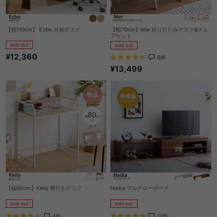
【幅110cm】 Ezbo 片袖デスク
【幅70cm】Mer 折りたたみデスク&チェ
アセット
sold out
sold out
¥12,360
6
件
¥13,499
【幅80cm】Keily 棚付きデスク
Nadia マルチローボード
sold out
sold out
4
件
10
件