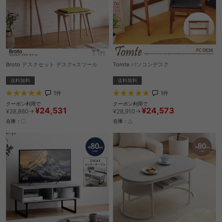
Broto デスクセット デスク+スツール
Tomte パソコンデスク
送料無料
送料無料
1
件
1
件
クーポン利用で
クーポン利用で
¥24,531
¥24,573
¥28,860→
¥28,910→
在庫：〇
在庫：△