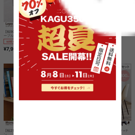
【幅90cm】Lepo 折りたたみセンターテ
【幅80cm】Rio 棚付きセンターテーブル
ーブル
sold out
sold out
¥7,999
4
件
¥2,999
【幅21cm】Monok 2WAYクリップファ
【デスクセット】Nina+Jolly デスク+チ
ン
ェア 2点セット