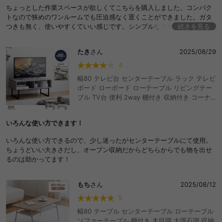
石目調 木目調 バイカラー テレワーク 在宅 作業
ちょっとした作業スペースが欲しくてこちらを購入しました。コンパク
書斎
トなので狭めのワンルームでも圧迫感なく置くことができました。ガタ
つきも無く、使いやすくていい感じです。シンプルなデザインなので部
続きを見る
屋にも馴染んでとても気に入ってます。
たき
さん
2025/08/29
4
幅80 テレビ台 センターテーブル ラック テレビ
ボード ローボード ローテーブル リビングテー
ブル TV台 便利 2way 棚付き 収納付き コーナ
ー tv 脚付き リビング AVラック ロータイプ デ
ィスプレイ 配線 ノイズレス 32型 インチ ソフ
いろんな使い方できます！
ァ ソファー 一人暮らし ワンルーム コンパクト
小さい 小さめ 座卓 低い 低め 高級感 高見え 食
いろんな使い方できるので、少し迷ったがセンターテーブルにて使用。
事 勉強机
ちょうどいい大きさだし、オープン収納だからどちらからでも物を出せ
るのは助かってます！
もち
さん
2025/08/12
5
幅80 テーブル センターテーブル ローテーブル
ソファーテーブル 棚付き 木目調 大理石調 収納