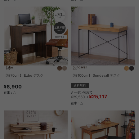
【幅70cm】 Ezbo デスク
【幅100cm】 Sundsvall デスク
¥6,900
送料無料
クーポン利用で
在庫：△
¥25,117
¥29,550→
在庫：△