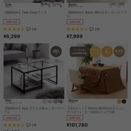
【幅80cm】Zele 2wayラック
【幅80cm】Bamu 棚付きセンターテーブ
ル
sold out
sold out
5
件
2
件
¥6,299
¥7,999
【幅80cm】Noy ガラス天板センターテー
【4点セット】Maron 幅105cmダイニン
ブル
グコタツ+こたつ布団+チェア2脚
sold out
sold out
¥101,780
5
件