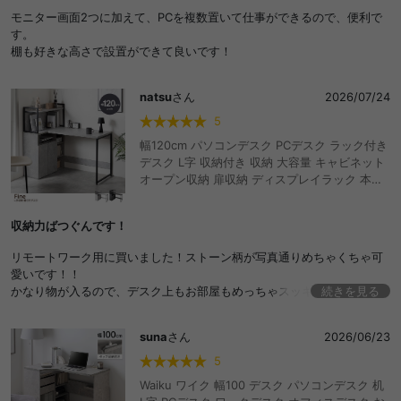
ン ディスプレイ 長机 オープンラック 効率的 多
モニター画面2つに加えて、PCを複数置いて仕事ができるので、便利で
機能 デッドスペース
す。
棚も好きな高さで設置ができて良いです！
natsu
さん
2026/07/24
5
幅120cm パソコンデスク PCデスク ラック付き
デスク L字 収納付き 収納 大容量 キャビネット
オープン収納 扉収納 ディスプレイラック 本棚
テレワーク 机 勉強机 学習机 作業台 学習デスク
オフィスデスク ワークデスク ゲーミングデス
収納力ばつぐんです！
ク おしゃれ おすすめ 安い
リモートワーク用に買いました！ストーン柄が写真通りめちゃくちゃ可
愛いです！！
かなり物が入るので、デスク上もお部屋もめっちゃスッキリしました笑
続きを見る
買ってよかったです！
suna
さん
2026/06/23
5
Waiku ワイク 幅100 デスク パソコンデスク 机