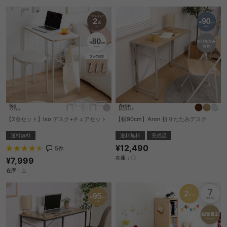
【2点セット】Iso デスク+チェアセット
【幅90cm】Aron 折りたたみデスク
送料無料
送料無料
完成品
¥12,490
5
件
在庫：〇
¥7,999
在庫：△