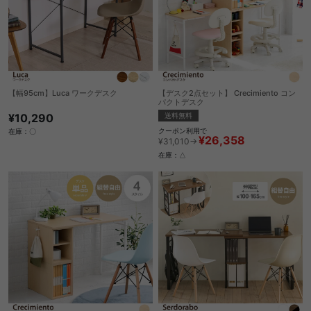
【幅95cm】Luca ワークデスク
【デスク2点セット】 Crecimiento コン
パクトデスク
¥10,290
送料無料
クーポン利用で
在庫：〇
¥26,358
¥31,010→
在庫：△