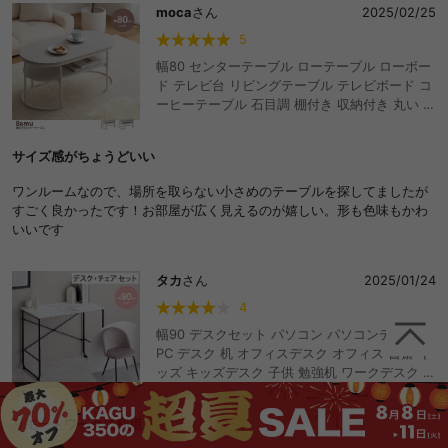
moca
さん
2025/02/25
5
幅80 センターテーブル ローテーブル ローボー
ド テレビ台 リビングテーブル テレビボード コ
ーヒーテーブル 石目調 棚付き 収納付き 丸い 楕
円 円形 ラウンド 2段 一人暮らし ワンルーム コ
ンパクト 小さい 小さめ 座卓 低い 低め ロータ
サイズ感がちょうどいい
イプ 高級感 高見え 食事 勉強机
ワンルームなので、場所を取らない小さめのテーブルを探してましたが
すごく良かったです！お部屋が広く見えるのが嬉しい。形も色味もかわ
いいです
タカ
さん
2025/01/24
4
幅90 デスクセット パソコン パソコンデスク
PC デスク 机 オフィスデスク オフィス 書斎 キ
ッズ キッズデスク 子供 勉強机 ワークデスク ワ
ーク 在宅 在宅ワーク 大理石 おしゃれ 人気 新
生活 スリム 2点セット 化粧台 メイク ドレッサ
リモートワークに利用
ー 作業台 韓国 大理石柄 ベロア素材 高級感 金