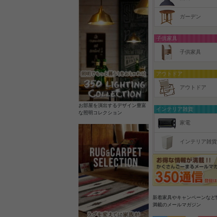
ガーデン
子供家具
子供家具
アウトドア
アウトドア
お部屋を演出するデザイン豊富
インテリア雑貨
な照明コレクション
家電
インテリア雑貨
新着家具やキャンペーンなど
満載のメールマガジン