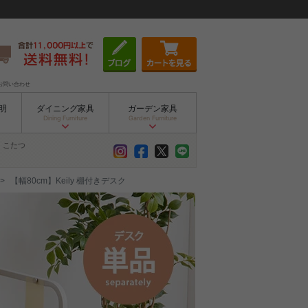
お問い合わせ
明
ダイニング家具
ガーデン家具
Dining Furniture
Garden Furniture
こたつ
【幅80cm】Keily 棚付きデスク