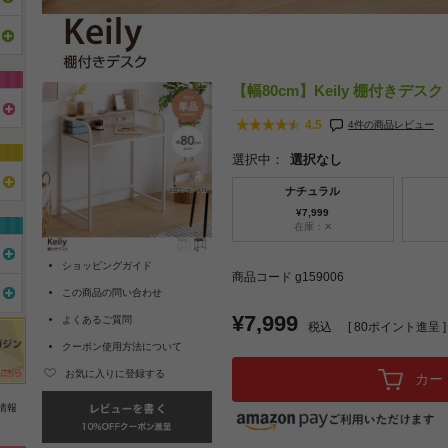
【幅80cm】Keily 棚付きデスク
4.5
4件の商品レビュー
選択中：
選択なし
ナチュラル
¥7,999
在庫：✕
ショッピングガイド
商品コード g159006
この商品の問い合わせ
¥7,999
よくあるご質問
税込
[
80
ポイント進呈 ]
クーポン使用方法について
お気に入りに登録する
カー
情報