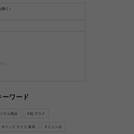
を除く）
。
さい。
キーワード
ジナル商品
机 デスク
ベッド サイド 家具
ミシン台