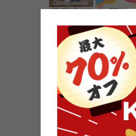
お部屋の雰囲気が変わるラグマ
ット＆カーペット
家具のレビューを書くと10%O
ーポンプレゼント
素材の良さを活かしたウッドソ
ケットのペンダントライト
インフォメーション
よくあるご質問
送料・お支払い
オフィスやモデルハウスなど
返品・交換