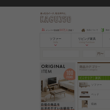
50万人
当店について
初め
メンバー登録数
突破！
ソファー
リビング家具
Sofa
Living Furniture
円〜
インテリア・家具
ソファー
ベッド
収納