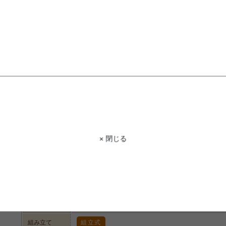
STAFF VOICE
スタッフ
本格的であたたかみを感じる木目が美
ったり、よく使う文房具を置いたりな
利用いただけます!また、コンパクトな
子様のお部屋にもぴったりのデスクです
商品コード
g159006
× 閉じる
商品名
【幅80cm】Keily 棚付きデスク
サイズ
幅80cm×奥行45cm×高さ87cm
パーティクルボード(メラミンシート貼り)
材質
スチール(粉体塗装)
脚部
スチール（粉体塗装）
組み立て
組立式