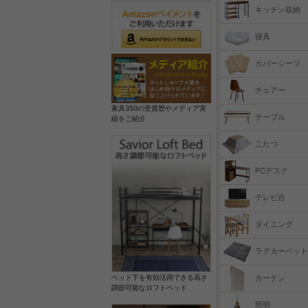
キッチン収納
寝具
カバーシーツ
チェアー
家具350の受賞歴やメディア実
テーブル
績をご紹介
こたつ
PCデスク
テレビ台
ダイニング
ラグカーペット
カーテン
ベッド下を有効活用できる高さ
調節可能なロフトベッド
照明