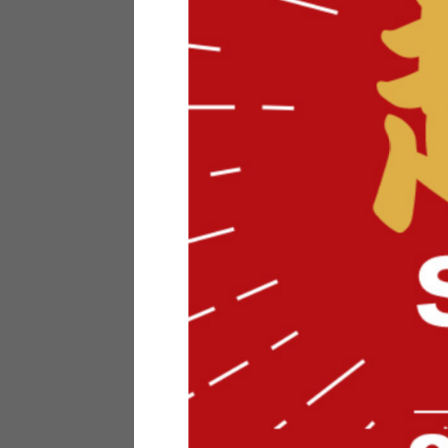
テリアにお悩みの法人のお客
ポイントシステムとは
特定商取引法について
メーカー様へのご案内
メディアへのリース
サイトマップ
お役立ち情報
どうする？不要家具！
家具お部屋に入る？
コーデテクニック
インテリア用語辞典
素材用語辞典
営業日カレンダー
2026年 8月
日
月
火
水
木
金
土