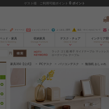
0
ゲスト
様
ご利用可能ポイント
ポイント
ての方へ
マイページ
ショッピングガイド
よくあるご質問
返品・キャンセルについて
ベッド・家具
収納家具
デスク・チェア
インテリア照
Bed & Bedding
Storage Furniture
Desk & Chair
Interior Lighting
ラック
ゴミ箱
椅子
サイドテーブル
マットレス
円
ローテーブル
テーブル
家具350【公式】
PCデスク
パソコンデスク
勉強机 おしゃれ