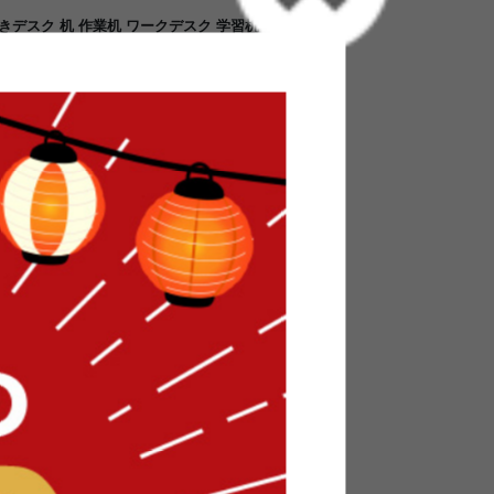
付きデスク 机 作業机 ワークデスク 学習机 勉強机
セント コンセント付 棚 リモートワーク 在宅勤
ク テレワーク おしゃれ おすすめ 安い
イに保って使いやすい『Keily(ケイリー)』の
な雑多な小物を棚に逃がすことでスッキリ片付
利用いただけます。お部屋に馴染みやすい配色と
屋に取り入れやすいデスクに仕上げました。