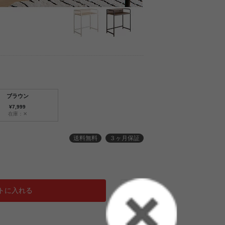
ブラウン
¥7,999
在庫：✕
送料無料
３ヶ月保証
トに入れる