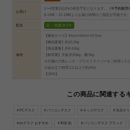
1〜4営業日以内の発送予定となります。
（※予約販売
お届け
8-14時・12-18時よりお届け時間のご指定が可能です
配送
日・祝配送OK
【梱包サイズ】94cm×50cm×10.5cm
【梱包重量】約10.2kg
【商品重量】約9.42kg
備考
【耐荷重】天板:約30kg、棚:5kg
※付属の六角レンチ・プラスドライバーをご利用くだ
※組み立て時間:2人以上で約20分
【ORG】
この商品に関連する
PCデスク
パソコンデスク
キッズデスク
当店オリ
pcデスク おすすめ
和室 机
パソコンデスク ブラック