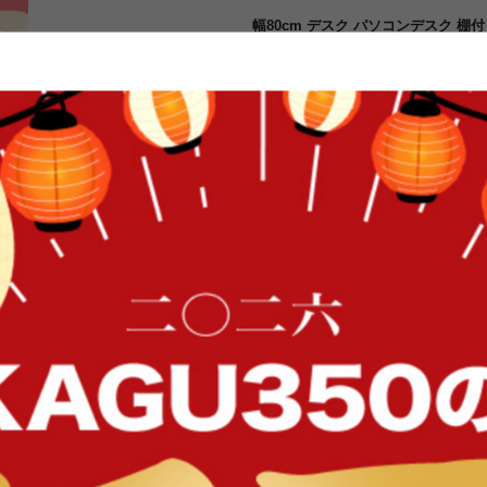
幅80cm デスク パソコンデスク 棚
書斎机 ゲーミングデスク 棚付きコン
務 ディスプレイ棚付き オフィスデス
あたたかみを感じる美しい天板を、キレ
棚付きデスク。天板に散らかりがち
き、天板スペースを広くキレイにご
シンプルなデザインで、幅広いお部
FFク
イン