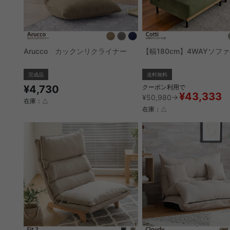
Arucco カックンリクライナー
【幅180cm】4WAYソフ
完成品
送料無料
¥4,730
クーポン利用で
¥43,333
¥50,980→
在庫：△
在庫：△