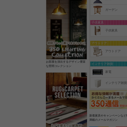
ガーデン
子供家具
子供家具
アウトドア
アウトドア
お部屋を演出するデザイン豊富
インテリア雑貨
な照明コレクション
家電
インテリア雑貨
新着家具やキャンペーンなど
満載のメールマガジン