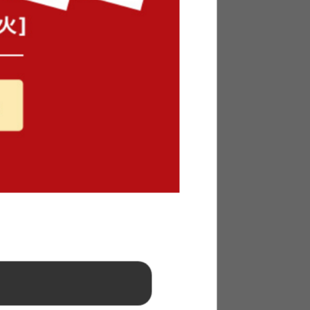
イニング
【幅75cm】Holt 1人掛けソファ
送料無料
2
件
1
件
クーポン利用で
¥16,260
¥19,130→
在庫：△