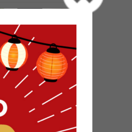
ニングコ
【幅174cm】リクライニングソフ
ァベッド
送料無料
23
件
1
件
クーポン利用で
¥27,199
¥31,999→
在庫：△