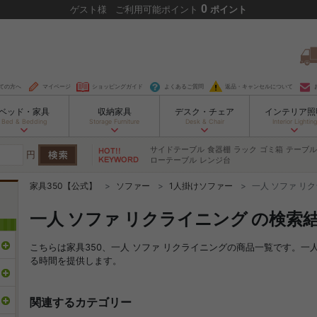
0
ゲスト
様
ご利用可能ポイント
ポイント
ての方へ
マイページ
ショッピングガイド
よくあるご質問
返品・キャンセルについて
ベッド・家具
収納家具
デスク・チェア
インテリア照
Bed & Bedding
Storage Furniture
Desk & Chair
Interior Lighting
サイドテーブル
食器棚
ラック
ゴミ箱
テーブル
円
ローテーブル
レンジ台
家具350【公式】
ソファー
1人掛けソファー
一人 ソファ リ
一人 ソファ リクライニング の検索
こちらは家具350、一人 ソファ リクライニングの商品一覧です。
る時間を提供します。
関連するカテゴリー