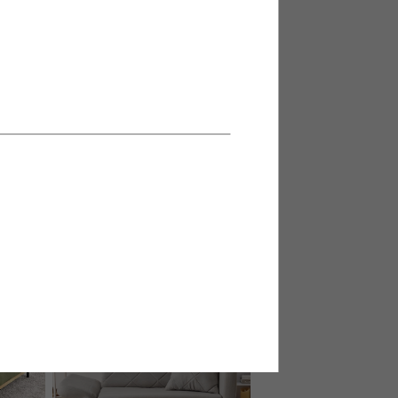
イニングソ
【幅51cm】LOGO フロアソファ
送料無料
クーポン利用で
1
件
¥16,643
¥19,580→
在庫：△