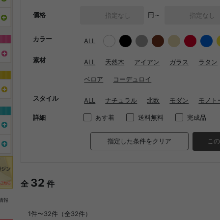
価格
円～
カラー
ALL
素材
ALL
天然木
アイアン
ガラス
ラタン
ベロア
コーデュロイ
スタイル
ALL
ナチュラル
北欧
モダン
モノト
詳細
あす着
送料無料
完成品
指定した条件をクリア
この
32
全
件
情報
1件〜32件（全32件）