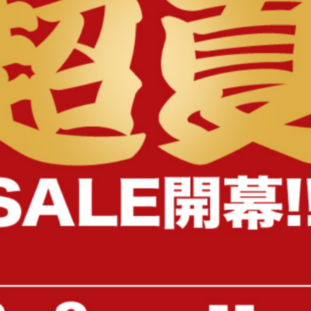
様へ
【幅171cm】Colton リクライニン
【3点セット】フロアソフ
グ式ソファベッド
送料無料
オススメ
送料無料
完成品
54
件
クーポン利用で
クーポン利用で
¥21,249
¥14,449
¥24,999→
¥16,999→
在庫：〇
在庫：△