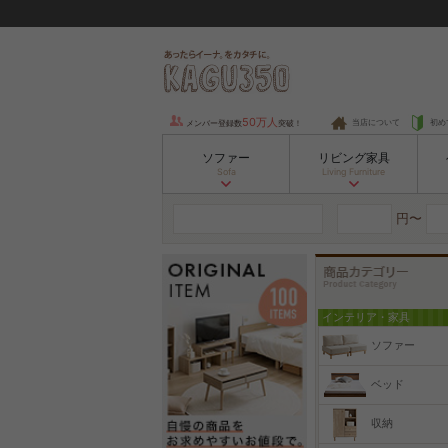
50万人
当店について
初め
メンバー登録数
突破！
ソファー
リビング家具
Sofa
Living Furniture
円〜
インテリア・家具
ソファー
ベッド
収納