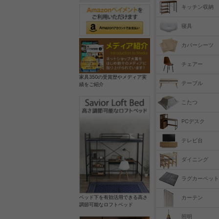
キッチン収納
寝具
カバーシーツ
チェアー
家具350の受賞歴やメディア実
テーブル
績をご紹介
こたつ
PCデスク
テレビ台
ダイニング
ラグカーペット
カーテン
ベッド下を有効活用できる高さ
調節可能なロフトベッド
照明