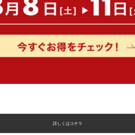
Lara リクライニングソファベッド
【幅151cm】片肘リクラ
カウチソファ
送料無料
完成品
オススメ
送料無料
10
件
クーポン利用で
クーポン利用で
¥21,249
¥18,699
¥24,999→
¥21,999→
在庫：〇
在庫：△
詳しくはコチラ