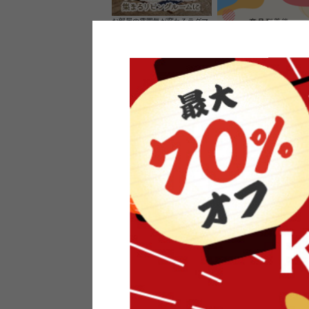
お部屋の雰囲気が変わるラグマ
ット＆カーペット
家具のレビューを書くと10%O
ーポンプレゼント
素材の良さを活かしたウッドソ
ケットのペンダントライト
インフォメーション
よくあるご質問
送料・お支払い
オフィスやモデルハウスなど
返品・交換