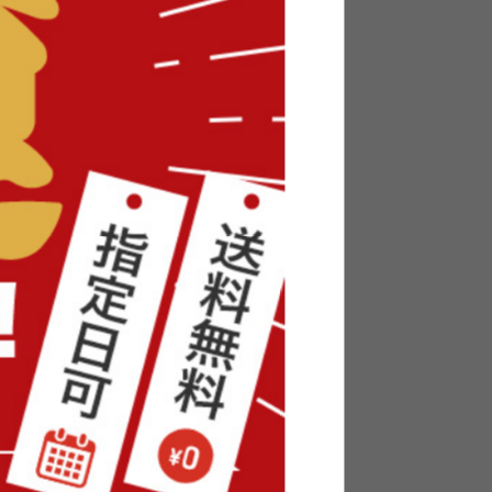
ァ
【単品】リクライニングコーデュ
ロイカウチソファ
送料無料
3
件
3
件
クーポン利用で
¥22,099
¥25,999→
在庫：〇