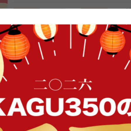
FFク
【2点セット】Ridley リクライニン
【単品】Ridley リクライ
グコーデュロイソファ
ーデュロイソファ
送料無料
送料無料
20
件
クーポン利用で
クーポン利用で
¥42,498
¥21,249
¥49,998→
¥24,999→
在庫：〇
在庫：〇
イン