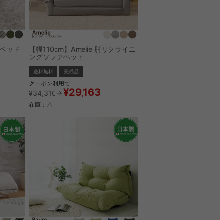
ァベッド
【幅110cm】Amelie 肘リクライニ
ングソファベッド
送料無料
完成品
クーポン利用で
¥29,163
¥34,310→
在庫：△