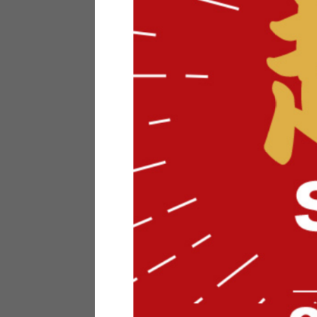
テリアにお悩みの法人のお客
ポイントシステムとは
特定商取引法について
メーカー様へのご案内
メディアへのリース
サイトマップ
お役立ち情報
どうする？不要家具！
家具お部屋に入る？
コーデテクニック
インテリア用語辞典
素材用語辞典
営業日カレンダー
2026年 8月
日
月
火
水
木
金
土