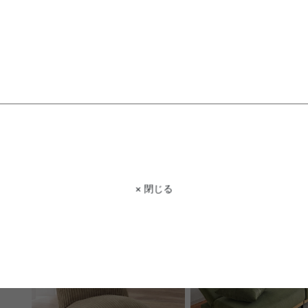
【幅90cm】Laiteux リクライニン
【1人掛け】Fit2 リクラ
グソファベッド
ファ
送料無料
完成品
送料無料
クーポン利用で
¥17,765
¥20,900→
クーポン利用で
¥21,870
¥25,730→
在庫：△
× 閉じる
在庫：△