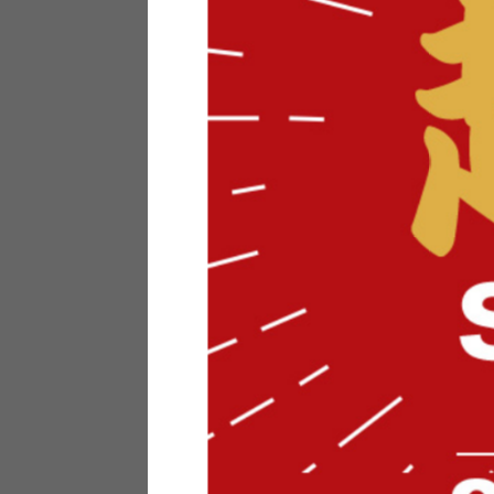
テリアにお悩みの法人のお客
ポイントシステムとは
特定商取引法について
メーカー様へのご案内
メディアへのリース
サイトマップ
お役立ち情報
どうする？不要家具！
家具お部屋に入る？
コーデテクニック
インテリア用語辞典
素材用語辞典
営業日カレンダー
2026年 8月
日
月
火
水
木
金
土