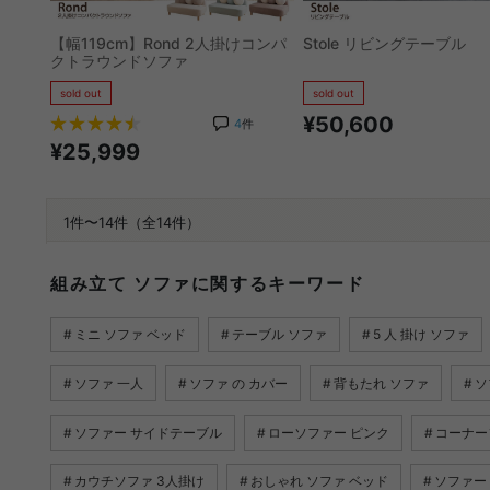
【幅119cm】Rond 2人掛けコンパ
Stole リビングテーブル
クトラウンドソファ
sold out
sold out
¥50,600
4
件
¥25,999
1件〜14件（全14件）
組み立て ソファに関するキーワード
ミニ ソファ ベッド
テーブル ソファ
5 人 掛け ソファ
ソファ 一人
ソファ の カバー
背もたれ ソファ
ソ
ソファー サイドテーブル
ローソファー ピンク
コーナー
カウチソファ 3人掛け
おしゃれ ソファ ベッド
ソファー