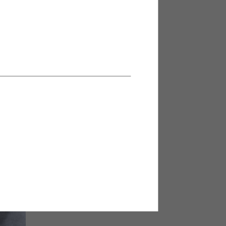
ngo ヒ
【幅61.5cm】Ezbo ワイヤーラッ
ク2段
¥3,350
在庫：〇