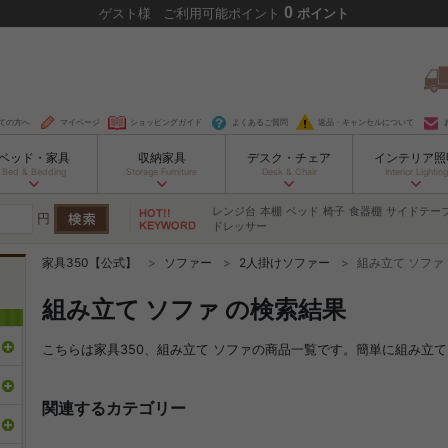
0
ゲスト
様
ご利用可能ポイント
ポイント
ての方へ
マイページ
ショッピングガイド
よくあるご質問
返品・キャンセルについて
ベッド・家具
収納家具
デスク・チェア
インテリア照
Bed & Bedding
Storage Furniture
Desk & Chair
Interior Lighting
レンジ台
本棚
ベッド
椅子
食器棚
サイドテー
円
ドレッサー
家具350【公式】
ソファー
2人掛けソファー
組み立て ソファ
組み立て ソファ の検索結果
こちらは家具350、組み立て ソファの商品一覧です。簡単に組み立
関連するカテゴリー