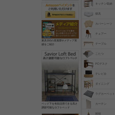
キッチン収納
寝具
カバーシーツ
チェアー
家具350の受賞歴やメディア実
テーブル
績をご紹介
こたつ
PCデスク
テレビ台
ダイニング
ラグカーペット
カーテン
ベッド下を有効活用できる高さ
調節可能なロフトベッド
照明