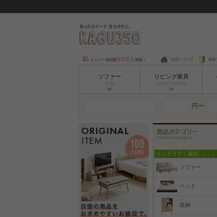
50万人
当店について
初め
メンバー登録数
突破！
ソファー
リビング家具
Sofa
Living Furniture
円〜
インテリア・家具
ソファー
ベッド
収納