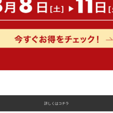
【幅131cm】Sommet 2人掛けカウ
【ハーフ単品】 Lidingo 
チソファ
レットベッド
¥6,440
送料無料
オススメ
在庫：△
5
件
クーポン利用で
¥26,774
¥31,499→
在庫：△
詳しくはコチラ