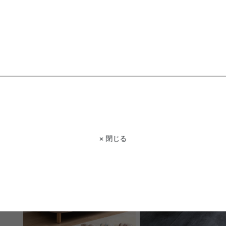
【ハーフ4枚セット】 Lidingo ヒノ
【シングル4枚セット】 Lidi
キパレットベッド
ノキパレットベッド
送料無料
送料無料
クーポン利用で
クーポン利用で
¥13,727
¥22,882
¥16,150→
¥26,920→
在庫：△
在庫：△
× 閉じる