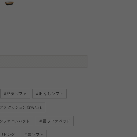
格安 ソファ
肘 なし ソファ
ファ クッション 背もたれ
ソファ コンパクト
畳 ソファ ベッド
 リビング
黒 ソファ