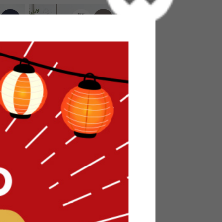
ロアソフ
【2点セット】Ally 2人掛けベロア
ソファ+オットマン
送料無料
8
件
6
件
クーポン利用で
¥33,148
¥38,998→
在庫：△