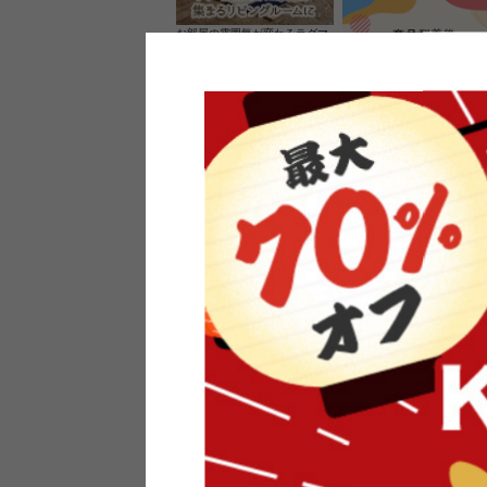
お部屋の雰囲気が変わるラグマ
ット＆カーペット
家具のレビューを書くと10%O
ーポンプレゼント
素材の良さを活かしたウッドソ
ケットのペンダントライト
インフォメーション
よくあるご質問
送料・お支払い
オフィスやモデルハウスなど
返品・交換