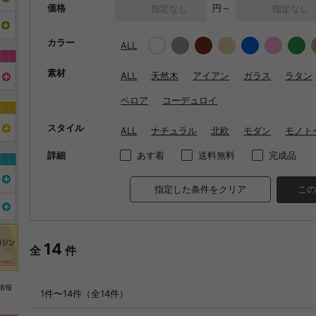
価格
円～
カラー
ALL
素材
ALL
天然木
アイアン
ガラス
ラタン
ベロア
コーデュロイ
スタイル
ALL
ナチュラル
北欧
モダン
モノト
詳細
あす着
送料無料
完成品
指定した条件をクリア
この
14
全
件
情報
1件〜14件（全14件）