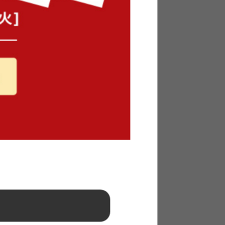
ヒノキパ
【シングル単品】 Lidingo ヒノキ
パレットベッド
¥8,600
在庫：△