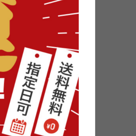
フティング
【幅40cm】Braco サイドテーブル
¥5,210
在庫：△