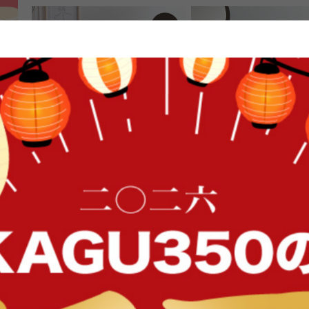
FFク
Ally 2人掛けベロアソファ
Ami 2人掛けコンパクトベ
ァ
送料無料
オススメ
送料無料
34
件
クーポン利用で
クーポン利用で
¥25,499
¥16,999
¥29,999→
¥19,999→
在庫：〇
在庫：〇
イン