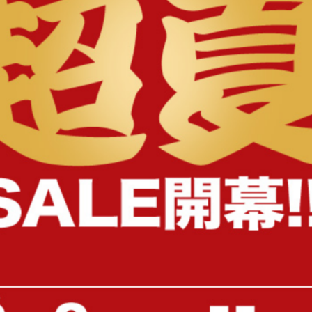
様へ
【単品】Ally ベロアオットマン
【幅100cm】Bureauリ
テーブル
送料無料
送料無料
¥13,830
8
件
¥8,999
在庫：△
在庫：△