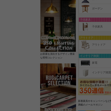
ガーデン
子供家具
子供家具
アウトドア
アウトドア
お部屋を演出するデザイン豊富
インテリア雑貨
な照明コレクション
家電
インテリア雑貨
新着家具やキャンペーンなど
満載のメールマガジン