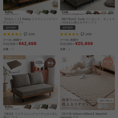
【2点セット】Ridley リクライニングコー
【幅178cm】Cody コンセント・オットマ
デュロイソファ
ン付き2人掛けカウチソファ
送料無料
送料無料
20
件
26
件
クーポン利用で
クーポン利用で
¥42,498
¥25,499
¥49,998→
¥29,999→
在庫：〇
在庫：△
【単品】リクライニングコーデュロイ2人
【長方形:140cm×190cm】Neochill
掛けソファ
sarasara ラグ