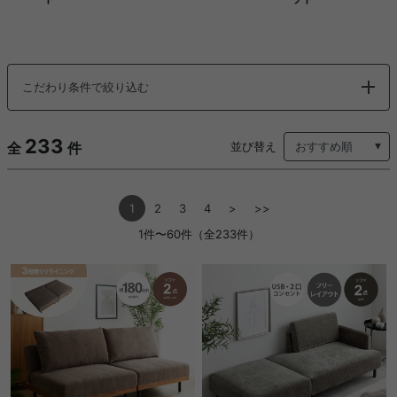
こだわり条件で絞り込む
233
全
件
並び替え
1
2
3
4
>
>>
1件〜60件（全233件）