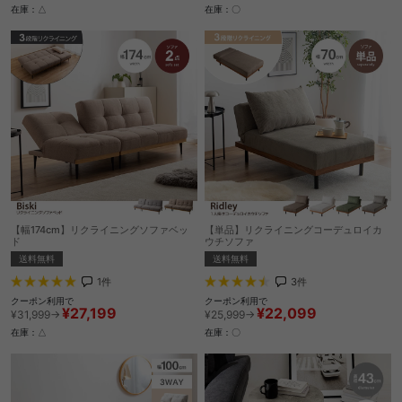
在庫：△
在庫：〇
【幅174cm】リクライニングソファベッ
【単品】リクライニングコーデュロイカ
ド
ウチソファ
送料無料
送料無料
1
件
3
件
クーポン利用で
クーポン利用で
¥27,199
¥22,099
¥31,999→
¥25,999→
在庫：△
在庫：〇