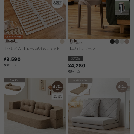
【セミダブル】ロール式すのこマット
【単品】スツール
¥8,590
完成品
¥4,280
在庫：〇
在庫：△