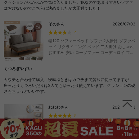
クッションがふかふかで気に入りました。1Kなのであまり大きいソファ
はおけないのでこちらに決めましたが大正解でした！
その
さん
2026/07/03
4
幅120 ソファーベッド ソファ 2人掛け ソファベ
ッド リクライニング ベッド 二人掛け おしゃれ
おすすめ 安い ローソファー コーデュロイ フロ
アソファ 脚付き アームレス ひじ掛けなし コン
パクト ワンルーム 省スペース 3段階 折りたた
くつろぎやすい
み 寝れる ごろ寝
カウチと合わせて購入。寝転ぶときはカウチまで贅沢に使ってますが、
座ったりくつろいだりは2人でもゆったり使えています。クッションの硬
さもちょうどいいです。
わわわ
さん
2026/04/03
5
幅100 ソファ ソファベッド ローソファ フロア
ソファ リクライニングソファ 1人掛け 一人掛け
一人用 1人用 1P 折りたたみ ワイド コンパクト