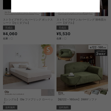
ストライプサテンカバーリング ボックス
ストライプサテンカバーリング 掛布団カ
シーツ【セミダブル】
バー【ダブル】
完成品
完成品
¥4,060
¥5,530
在庫：〇
在庫：〇
【シングル】 Ole ファブリック ローベッ
【幅122～160cm】3WAYソファ
ド
送料無料
送料無料