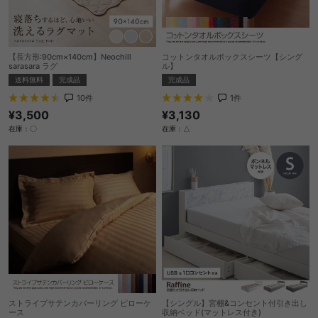
【長方形:90cm×140cm】Neochill
コットンタオルボックスシーツ【シング
sarasara ラグ
ル】
送料無料
完成品
完成品
10
件
1
件
¥3,500
¥3,130
在庫：〇
在庫：△
ストライプサテンカバーリング ピローケ
【シングル】宮棚&コンセント付引き出し
ース
収納ベッド(マットレス付き)