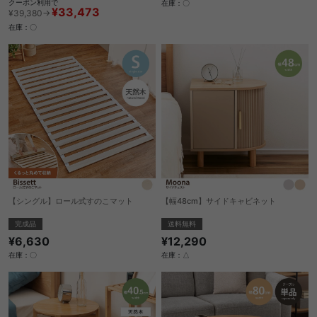
クーポン利用で
在庫：〇
¥33,473
¥39,380→
在庫：〇
【シングル】ロール式すのこマット
【幅48cm】サイドキャビネット
完成品
送料無料
¥6,630
¥12,290
在庫：〇
在庫：△