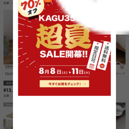
在庫：〇
【幅40cm】Litore サイドテーブル
【幅33cm】Litore ラウンドサイドテーブ
ル
送料無料
完成品
送料無料
完成品
¥13,580
¥11,650
在庫：△
在庫：△