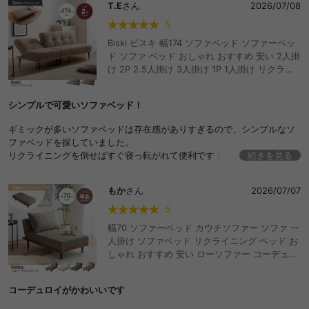
T.E
さん
2026/07/08
5
Biski ビスキ 幅174 ソファベッド ソファーベッ
ド ソファ ベッド おしゃれ おすすめ 安い 2人掛
け 2P 2.5人掛け 3人掛け 1P 1人掛け リクライ
ニング セパレート カウチソファ 一人暮らし 6
畳 7畳 ファミリー 来客 ゲストハウス フロア ロ
シンプルで可愛いソファベッド！
ー 黒脚 組立簡単
ギミックが多いソファベッドは存在感がありすぎるので、シンプルなソ
ファベッドを探していました。
リクライニングを倒せばすぐ寝っ転がれて便利です！
続きを見る
椅子も分かれているので、母や友人が来た時に重宝しています。
もか
さん
2026/07/07
5
幅70 ソファーベッド カウチソファー ソファ 一
人掛け ソファベッド リクライニング ベッド お
しゃれ おすすめ 安い ローソファー コーデュロ
イ フロアソファ 脚付き アームレス ひじ掛けな
し コンパクト ワンルーム 省スペース 3段階 折
コーデュロイがかわいいです
りたたみ 寝れる ごろ寝