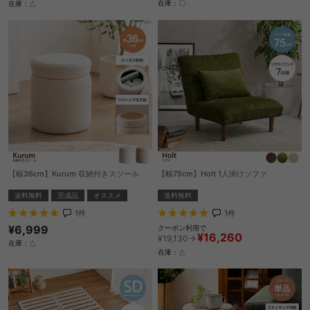
在庫：〇
在庫：△
【幅36cm】Kurum 収納付きスツール
【幅75cm】Holt 1人掛けソファ
送料無料
完成品
オススメ
送料無料
1
件
1
件
¥6,999
クーポン利用で
¥16,260
¥19,130→
在庫：△
在庫：△