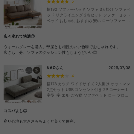
5
幅190 ソファーベッド ソファ 3人掛け ソファベ
ッド リクライニング 2点セット ソファーセット
ベッド おしゃれ おすすめ 安い ローソファー コ
ーデュロイ フロアソファ 脚付き アームレス ひ
じ掛けなし コンパクト ワンルーム 省スペース
広々座れて快適◎
セパレート 3段階 折りたたみ 寝れる ごろ寝
ウォームグレーを購入。部屋とも相性のいい色味でおしゃれです。
広さも十分、ソファのクッション性もちょうどいい◎
NAO
さん
2026/07/08
4
幅178 カウチ ワイドサイズ 2人掛け オットマン
2点セット USB コンセント付き 2P コーナー L
字型 l字 エル ごろ寝 ソファベッド ロー フロア
ソファー 1人暮らし 1R 1LDK レイアウト自由 組
み換え ファブリック PVC 高級感 耐水性 耐久性
コスパよし◎
リラックス くつろぎ ロボット掃除機 組立簡単
背面キレイ おしゃれ おすすめ 安い
座り心地も大きさもちょうど良くて便利。