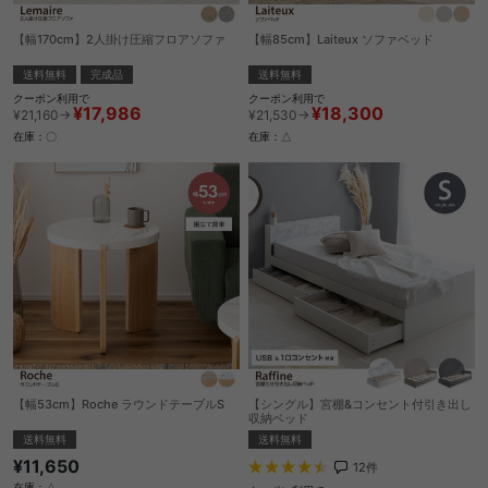
【幅170cm】2人掛け圧縮フロアソファ
【幅85cm】Laiteux ソファベッド
送料無料
完成品
送料無料
クーポン利用で
クーポン利用で
¥17,986
¥18,300
¥21,160→
¥21,530→
在庫：〇
在庫：△
【幅53cm】Roche ラウンドテーブルS
【シングル】宮棚&コンセント付引き出し
収納ベッド
送料無料
送料無料
¥11,650
12
件
在庫：△