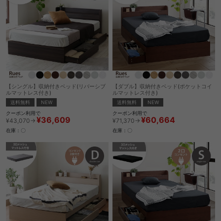
【シングル】収納付きベッド(リバーシブ
【ダブル】収納付きベッド(ポケットコイ
ルマットレス付き)
ルマットレス付き)
送料無料
NEW
送料無料
NEW
クーポン利用で
クーポン利用で
¥36,609
¥60,664
¥43,070→
¥71,370→
在庫：〇
在庫：〇