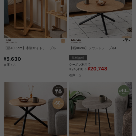
【幅40.5cm】木製サイドテーブル
【幅80cm】ラウンドテーブルL
¥5,630
送料無料
クーポン利用で
在庫：△
¥20,748
¥24,410→
在庫：△