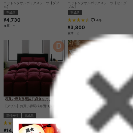
コットンタオルボックスシーツ【ダブ
コットンタオルボックスシーツ【セミダ
ル】
ブル】
完成品
完成品
¥4,730
4
件
在庫：△
¥3,800
在庫：△
【ダブル】お買い得羽根布団11点セット
【セミシングル】ロール式すのこマット
送料無料
完成品
完成品
¥5,970
2
件
在庫：〇
¥14,720