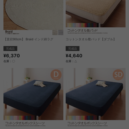
【直径90cm】 Braid インド綿ラグ
コットンタオル敷パッド【ダブル】
完成品
完成品
¥6,370
¥4,640
在庫：〇
在庫：△