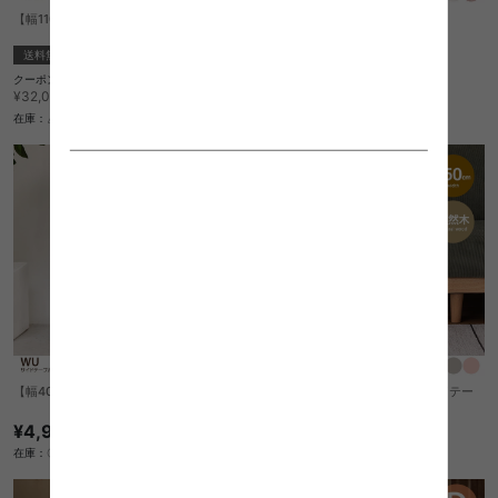
【幅110cm】Amelie ソファベッド
【ダブル】Pitara 敷きパッド
送料無料
完成品
完成品
¥6,370
クーポン利用で
¥27,217
¥32,020→
在庫：〇
在庫：△
【幅40cm】WU サイドテーブル
【幅50cm】Nuttet ラウンドサイドテー
ブル
¥4,950
¥7,880
在庫：〇
在庫：△