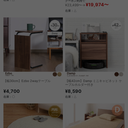
クーポン利用で
¥19,974〜
¥23,499〜→
在庫：△
【幅30cm】Ezbo 2wayテーブル
【幅42cm】Damp ミニキャビネット ケ
ーブルホルダー付き
¥4,700
¥8,590
在庫：〇
在庫：△