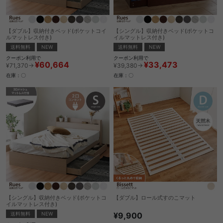
【ダブル】収納付きベッド(ポケットコイ
【シングル】収納付きベッド(ポケットコ
ルマットレス付き)
イルマットレス付き)
送料無料
NEW
送料無料
NEW
クーポン利用で
クーポン利用で
¥60,664
¥33,473
¥71,370→
¥39,380→
在庫：〇
在庫：〇
【シングル】収納付きベッド(ポケットコ
【ダブル】ロール式すのこマット
イルマットレス付き)
¥9,900
送料無料
NEW