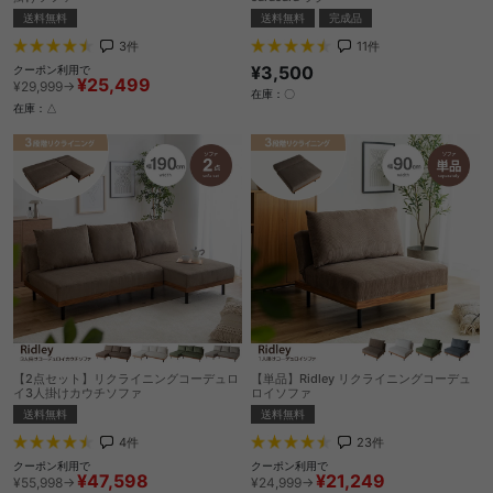
送料無料
送料無料
完成品
3
件
11
件
¥3,500
クーポン利用で
¥25,499
¥29,999→
在庫：〇
在庫：△
【2点セット】リクライニングコーデュロ
【単品】Ridley リクライニングコーデュ
イ3人掛けカウチソファ
ロイソファ
送料無料
送料無料
4
件
23
件
クーポン利用で
クーポン利用で
¥47,598
¥21,249
¥55,998→
¥24,999→