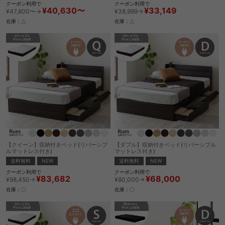
クーポン利用で
クーポン利用で
¥33,149
¥40,630〜
¥38,999→
¥47,800〜→
在庫：△
在庫：△
【クイーン】収納付きベッド(リバーシブ
【ダブル】収納付きベッド(リバーシブル
ルマットレス付き)
マットレス付き)
送料無料
NEW
送料無料
NEW
クーポン利用で
クーポン利用で
¥83,682
¥68,000
¥98,450→
¥80,000→
在庫：〇
在庫：〇