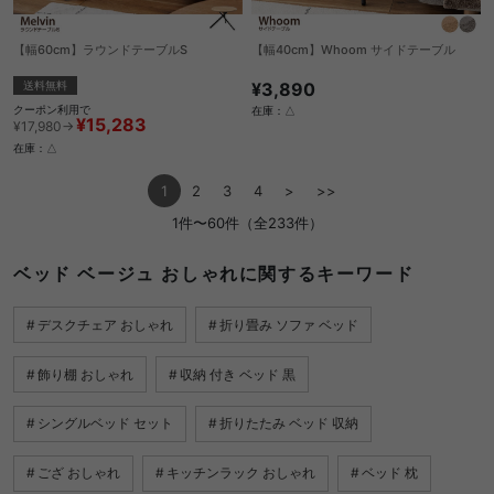
【幅60cm】ラウンドテーブルS
【幅40cm】Whoom サイドテーブル
送料無料
¥3,890
クーポン利用で
在庫：△
¥15,283
¥17,980→
在庫：△
1
2
3
4
>
>>
1件〜60件（全233件）
ベッド ベージュ おしゃれに関するキーワード
デスクチェア おしゃれ
折り畳み ソファ ベッド
飾り棚 おしゃれ
収納 付き ベッド 黒
シングルベッド セット
折りたたみ ベッド 収納
ござ おしゃれ
キッチンラック おしゃれ
ベッド 枕