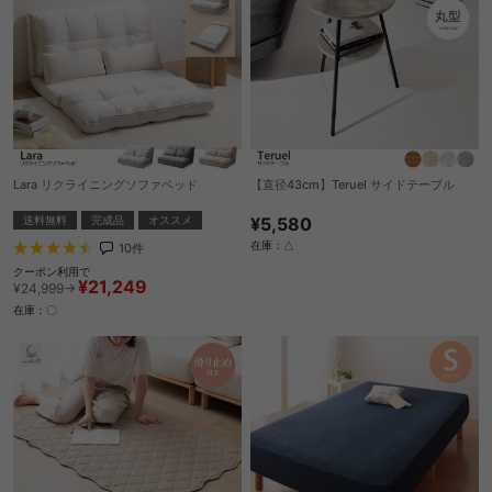
Lara リクライニングソファベッド
【直径43cm】Teruel サイドテーブル
送料無料
完成品
オススメ
¥5,580
在庫：△
10
件
クーポン利用で
¥21,249
¥24,999→
在庫：〇