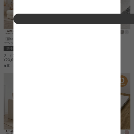
【幅90cm】Laiteux リクライニングソフ
【幅33.5cm】Alla サイドテーブル
ァベッド
¥5,970
送料無料
完成品
クーポン利用で
在庫：△
¥17,765
¥20,900→
在庫：△