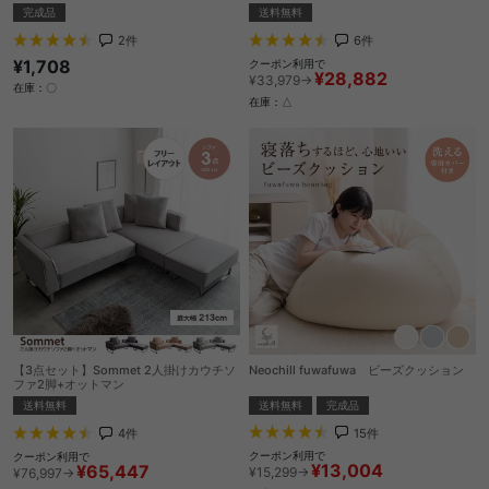
完成品
送料無料
2
件
6
件
¥1,708
クーポン利用で
¥28,882
¥33,979→
在庫：〇
在庫：△
【3点セット】Sommet 2人掛けカウチソ
Neochill fuwafuwa ビーズクッション
ファ2脚+オットマン
送料無料
完成品
送料無料
15
件
4
件
クーポン利用で
クーポン利用で
¥13,004
¥65,447
¥15,299→
¥76,997→