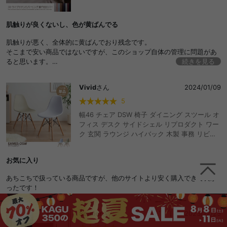
肌触りが良くないし、色が黄ばんでる
肌触りが悪く、全体的に黄ばんでおり残念です。
そこまで安い商品ではないですが、このショップ自体の管理に問題があ
ると思います。
続きを見る
一緒に頼んだ棚は大きな凹みが2箇所もあり、ショップへ申出ましたが、
誠意のない対応でした。
Vivid
さん
2024/01/09
こちらのシーツについては、同じような不快な思いをしたくないため、
レビューすることしかできず残念です。
5
幅46 チェア DSW 椅子 ダイニング スツール オ
フィス デスク サイドシェル リプロダクト ワー
ク 玄関 ラウンジ ハイバック 木製 事務 リビン
グ デザイナーズ 子ども ドレッサー 読書 カフェ
チェアー キッチン 丸 北欧 ミッドセンチュリー
お気に入り
アンティーク エッフェルベース ウッド脚 書斎
一人暮らし イス メッシュ ベッド 食卓 コンパク
あちこちで扱っている商品ですが、他のサイトより安く購入できて良か
ト 在宅 チャールズ おしゃれ おすすめ 安い
ったです！
Semler
さん
2023/12/25
5