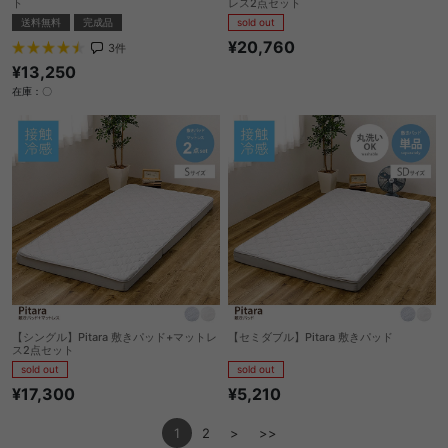
ト
レス2点セット
送料無料
完成品
sold out
¥20,760
3
件
¥13,250
在庫：〇
【シングル】Pitara 敷きパッド+マットレ
【セミダブル】Pitara 敷きパッド
ス2点セット
sold out
sold out
¥5,210
¥17,300
1
2
>
>>