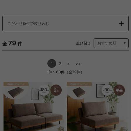
こだわり条件で絞り込む
79
全
件
並び替え
1
2
>
>>
1件〜60件（全79件）