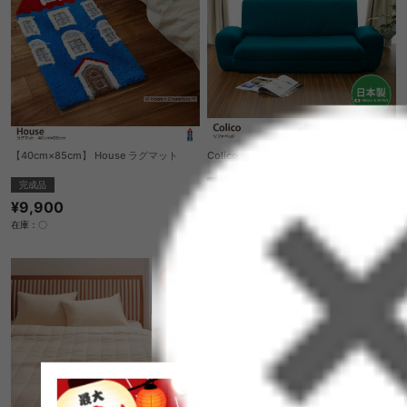
【40cm×85cm】 House ラグマット
Colico ソファベッド
完成品
送料無料
完成品
¥9,900
クーポン利用で
¥26,324
¥30,970→
在庫：〇
在庫：△