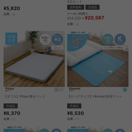
2点セット
¥5,820
送料無料
完成品
クーポン利用で
在庫：△
¥20,587
¥24,220→
在庫：△
【ダブル】Pitara 敷きパッド
【キングサイズ】Himmel 除湿マット
完成品
完成品
¥6,370
¥6,530
在庫：△
在庫：〇