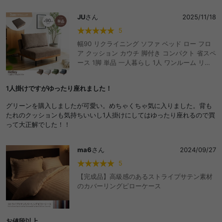
JU
さん
2025/11/18
5
幅90 リクライニング ソファ ベッド ロー フロ
ア クッション カウチ 脚付き コンパクト 省スペ
ース 1脚 単品 一人暮らし 1人 ワンルーム リビ
ング 兼用 簡易 寝れる くつろぎ リラックス お
しゃれ おすすめ 安い
1人掛けですがゆったり座れました！
グリーンを購入しましたが可愛い。めちゃくちゃ気に入りました。背も
たれのクッションも気持ちいいし1人掛けにしてはゆったり座れるので買
って大正解でした！！
ma6
さん
2024/09/27
5
【完成品】高級感のあるストライプサテン素材
のカバーリングピローケース
お値段以上