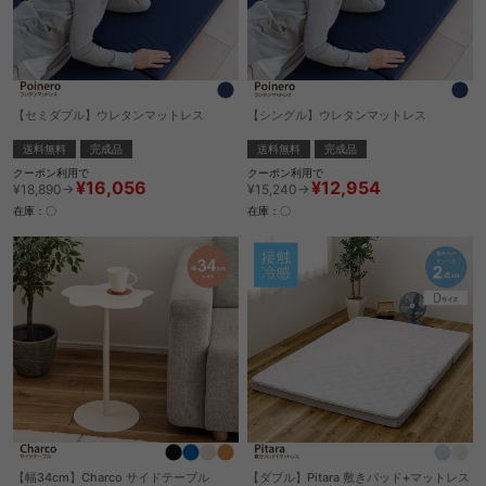
【セミダブル】ウレタンマットレス
【シングル】ウレタンマットレス
送料無料
完成品
送料無料
完成品
クーポン利用で
クーポン利用で
¥16,056
¥12,954
¥18,890→
¥15,240→
在庫：〇
在庫：〇
【幅34cm】Charco サイドテーブル
【ダブル】Pitara 敷きパッド+マットレス