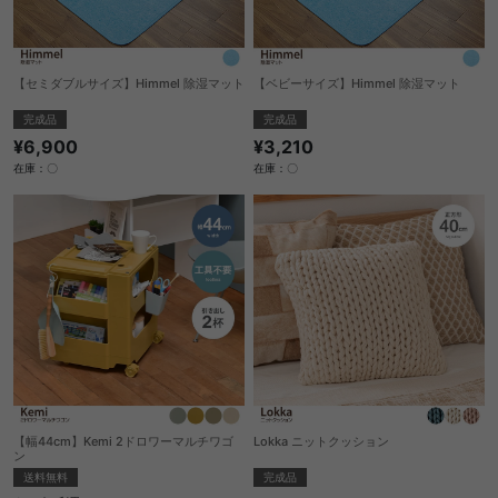
【ベビーサイズ】Himmel 除湿マット
【セミダブルサイズ】Himmel 除湿マット
完成品
完成品
¥3,210
¥6,900
在庫：〇
在庫：〇
【幅44cm】Kemi 2ドロワーマルチワゴ
Lokka ニットクッション
ン
完成品
送料無料