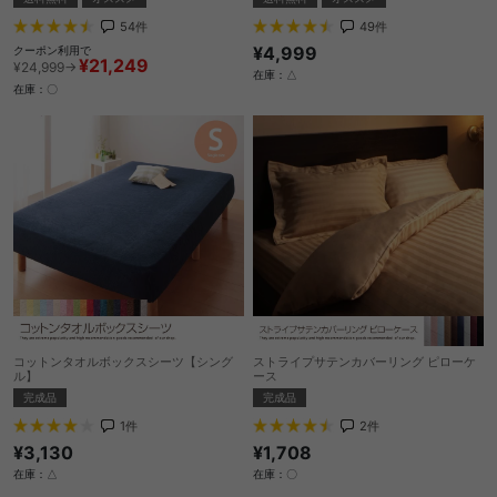
49
件
54
件
¥4,999
クーポン利用で
¥21,249
¥24,999→
在庫：△
在庫：〇
コットンタオルボックスシーツ【シング
ストライプサテンカバーリング ピローケ
ル】
ース
完成品
完成品
1
件
2
件
¥3,130
¥1,708
在庫：△
在庫：〇