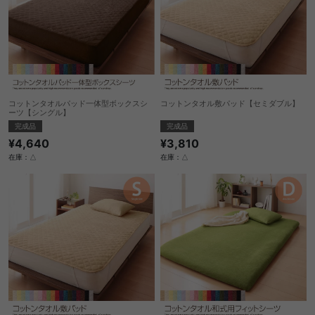
コットンタオルパッド一体型ボックスシ
コットンタオル敷パッド【セミダブル】
ーツ【シングル】
完成品
完成品
¥3,810
¥4,640
在庫：△
在庫：△