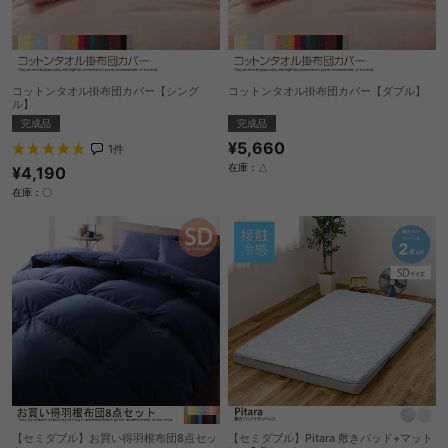
コットンタオル掛布団カバー【シング
コットンタオル掛布団カバー【ダブル】
ル】
完成品
完成品
¥5,660
1
件
在庫：△
¥4,190
在庫：〇
【セミダブル】お買い得羽根布団8点セッ
【セミダブル】Pitara 敷きパッド+マット