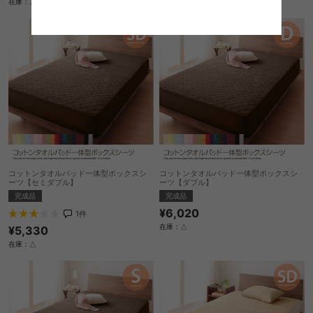
在庫：△
在庫：△
コットンタオルパッド一体型ボックスシ
コットンタオルパッド一体型ボックスシ
ーツ【セミダブル】
ーツ【ダブル】
完成品
完成品
¥6,020
1
件
在庫：△
¥5,330
在庫：△