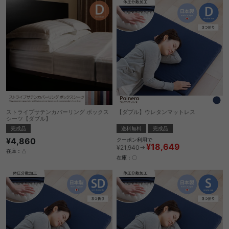
ストライプサテンカバーリング ボックス
【ダブル】ウレタンマットレス
シーツ【ダブル】
送料無料
完成品
完成品
¥4,860
クーポン利用で
¥18,649
¥21,940→
在庫：△
在庫：〇