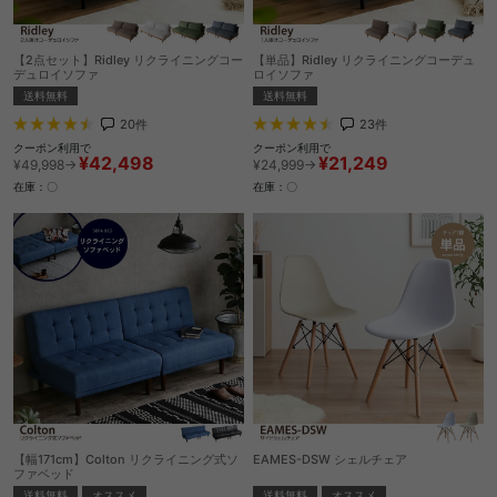
【2点セット】Ridley リクライニングコー
【単品】Ridley リクライニングコーデュ
デュロイソファ
ロイソファ
送料無料
送料無料
20
件
23
件
クーポン利用で
クーポン利用で
¥42,498
¥21,249
¥49,998→
¥24,999→
在庫：〇
在庫：〇
【幅171cm】Colton リクライニング式ソ
EAMES-DSW シェルチェア
ファベッド
送料無料
オススメ
送料無料
オススメ