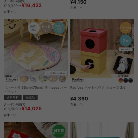
¥4,150
クーポン利用で
¥16,422
¥19,320→
在庫：△
在庫：△
【ハート形:55cm×75cm】Princess ハー
Raufoss ペットハウス キューブ 2段
トマット
¥4,360
送料無料
完成品
クーポン利用で
在庫：〇
¥14,025
¥16,500→
在庫：〇