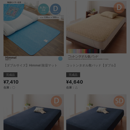
【ダブルサイズ】Himmel 除湿マット
コットンタオル敷パッド【ダブル】
完成品
完成品
¥7,410
¥4,640
在庫：〇
在庫：△