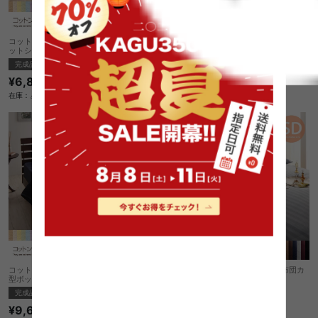
コットンタオルキルトケット&和式用フィ
コットンタオルキルトケット&和式用フィ
ットシーツ【シングル】
ットシーツ【セミダブル】
完成品
完成品
¥6,850
¥8,230
在庫：△
在庫：△
コットンタオルキルトケット&パッド一体
ストライプサテンカバーリング 敷布団カ
型ボックスシーツ【セミダブル】
バー【セミダブル】
完成品
完成品
¥9,610
¥4,060