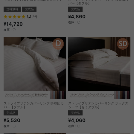
バー【ダブル】
送料無料
完成品
完成品
¥4,860
2
件
在庫：〇
¥14,720
在庫：〇
ストライプサテンカバーリング 掛布団カ
ストライプサテンカバーリング ボックス
バー【ダブル】
シーツ【セミダブル】
完成品
完成品
¥5,530
¥4,060
在庫：〇
在庫：〇