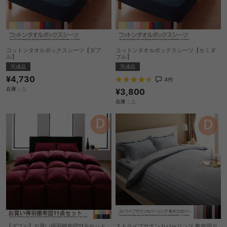
コットンタオルボックスシーツ【ダブ
コットンタオルボックスシーツ【セミダ
ル】
ブル】
完成品
完成品
¥4,730
4
件
在庫：△
¥3,800
在庫：△
【ダブル】お買い得羽根布団11点セット
ストライプサテンカバーリング 敷布団カ