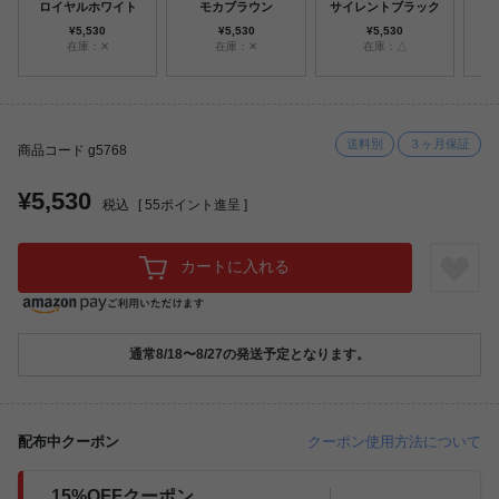
ロイヤルホワイト
モカブラウン
サイレントブラック
ミ
¥5,530
¥5,530
¥5,530
在庫：✕
在庫：✕
在庫：△
送料別
３ヶ月保証
商品コード g5768
¥5,530
税込
[
55
ポイント進呈 ]
カートに入れる
通常8/18〜8/27の発送予定となります。
配布中クーポン
クーポン使用方法について
15%OFFクーポン