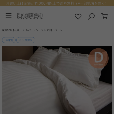
お買い上げ金額が11,000円以上で送料無料（※一部地域を除く）
家具350【公式】
カバー・シーツ
布団カバー
…
送料別
３ヶ月保証