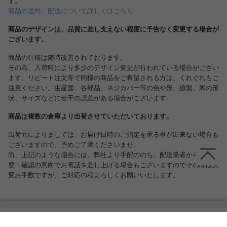
す。
商品の送料、配送について詳しくはこちら
商品のデザインは、品質に差し支えない程度に予告なく変更する場合が
ございます。
商品の仕様は随時改善されております。
その為、入荷時により多少のデザイン変更が行われている場合がござい
ます。リピート注文等で同様の商品をご希望される方は、くれぐれもご
注意ください。生産国、各部品、ネジカバー等の色や形、縫製、脚の形
状、サイズなどに若干の誤差がある場合がございます。
商品は複数の倉庫より出荷させていただいております。
出荷元によりましては、お届け日時のご指定を承る事が出来ない場合も
ございますので、予めご了承くださいませ。
尚、上記のような場合には、弊社より手配ののち、配送業者から日程調
整・確認の意向でお電話を差し上げる場合もございますのでその際は大
変お手数ですが、ご対応の程よろしくお願いいたします。
スタッフおすすめポイント